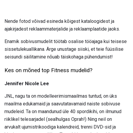
Nende fotod võivad esineda kõigest kataloogidest ja
ajakirjadest reklaammaterjalide ja reklaamplaatide jaoks.
Enamik sobivusmudelit töötab osalise tööajaga kui teisese
sissetulekuallikana. Ärge unustage siiski, et teie füüsilise
seisundi säilitamine nõuab täiskohaga pühendumist!
Kes on mõned top Fitness mudelid?
Jennifer Nicole Lee
JNL, nagu ta on modelleerimismaailmas tuntud, on üks
maailma edukamaid ja saavutatavamaid naiste sobivuse
mudeleid. Ta on maandunud üle 40 spordikihi, on ilmunud
riiklikel telesarjadel (sealhulgas Oprah!) Ning neil on
arvukalt ujumistrikoodiga kalendreid, trenni DVD-sid ja