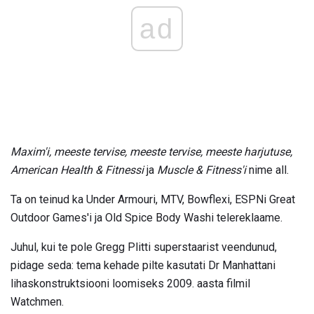
ad
Maxim'i, meeste tervise, meeste tervise, meeste harjutuse,
American Health & Fitnessi
ja
Muscle & Fitness'i
nime all.
Ta on teinud ka Under Armouri, MTV, Bowflexi, ESPNi Great
Outdoor Games'i ja Old Spice Body Washi telereklaame.
Juhul, kui te pole Gregg Plitti superstaarist veendunud,
pidage seda: tema kehade pilte kasutati Dr Manhattani
lihaskonstruktsiooni loomiseks 2009. aasta filmil
Watchmen.