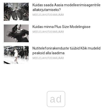
Kuidas saada Aasia modelleerimisagentrile
allakirjutamiseks?
MEELELAHUTUS KARJÄÄR
Kuidas minna Plus Size Modelingisse
MEELELAHUTUS KARJÄÄR
Nutitelefonirakenduste tüübid Kõik mudelid
peaksid alla laadima
MEELELAHUTUS KARJÄÄR
ad