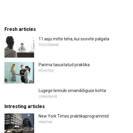
Fresh articles
11 asju mitte teha, kui soovite palgata
TÖÖOTSIMINE
Parima tasustatud praktika
PÕHITÕED
Lugege lennuki omandiõiguse kohta
LENNUNDUS
Intresting articles
New York Times praktikaprogrammid
PRAKTIKA