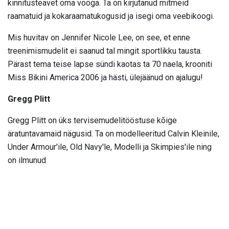
kinnitusteavet oma vööga. Ta on kirjutanud mitmeid
raamatuid ja kokaraamatukogusid ja isegi oma veebikoogi.
Mis huvitav on Jennifer Nicole Lee, on see, et enne
treenimismudelit ei saanud tal mingit sportlikku tausta.
Pärast tema teise lapse sündi kaotas ta 70 naela, krooniti
Miss Bikini America 2006 ja hästi, ülejäänud on ajalugu!
Gregg Plitt
Gregg Plitt on üks tervisemudelitööstuse kõige
äratuntavamaid nägusid. Ta on modelleeritud Calvin Kleinile,
Under Armour'ile, Old Navy'le, Modelli ja Skimpies'ile ning
on ilmunud