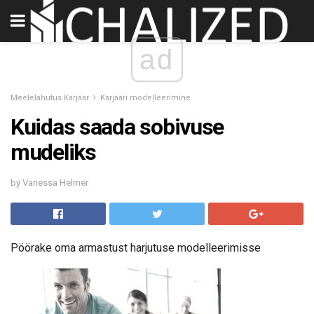
ad
Meelelahutus Karjäär
Karjääri modelleerimine
Kuidas saada sobivuse
mudeliks
by Vanessa Helmer
Pöörake oma armastust harjutuse modelleerimisse