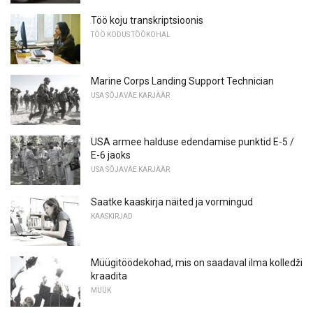
Töö koju transkriptsioonis
TÖÖ KODUS TÖÖKOHAL
Marine Corps Landing Support Technician
USA SÕJAVÄE KARJÄÄR
USA armee halduse edendamise punktid E-5 /
E-6 jaoks
USA SÕJAVÄE KARJÄÄR
Saatke kaaskirja näited ja vormingud
KAASKIRJAD
Müügitöödekohad, mis on saadaval ilma kolledži
kraadita
MÜÜK