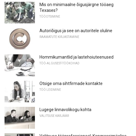
Mis on minimaalne õigusjärgne tööaeg
Texases?
TÖÖOTSIMINE
Autoriõigus ja see on autoritele oluline
RAAMATUTE KIRJASTAMINE
Hommikumantlid ja lastehoiuteenused
TÖÖ-ALGUSEST-TÖÖKOHAD
Otsige oma sihtfirmade kontakte
TÖÖ LEIDMINE
Lugege linnavolikogu kohta
VALITSUSE KARJÄÄR
Valitsuse tööprofessionaal: Kongressimäelise