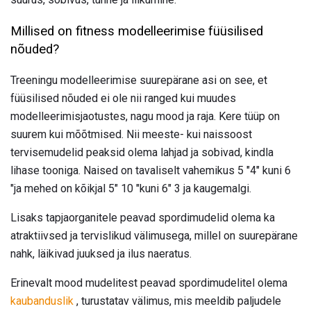
Millised on fitness modelleerimise füüsilised
nõuded?
Treeningu modelleerimise suurepärane asi on see, et
füüsilised nõuded ei ole nii ranged kui muudes
modelleerimisjaotustes, nagu mood ja raja. Kere tüüp on
suurem kui mõõtmised. Nii meeste- kui naissoost
tervisemudelid peaksid olema lahjad ja sobivad, kindla
lihase tooniga. Naised on tavaliselt vahemikus 5 "4" kuni 6
"ja mehed on kõikjal 5" 10 "kuni 6" 3 ja kaugemalgi.
Lisaks tapjaorganitele peavad spordimudelid olema ka
atraktiivsed ja tervislikud välimusega, millel on suurepärane
nahk, läikivad juuksed ja ilus naeratus.
Erinevalt mood mudelitest peavad spordimudelitel olema
kaubanduslik
, turustatav välimus, mis meeldib paljudele