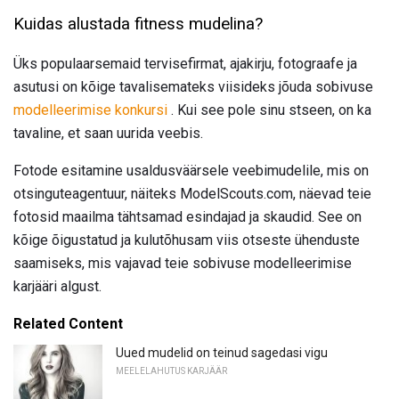
Kuidas alustada fitness mudelina?
Üks populaarsemaid tervisefirmat, ajakirju, fotograafe ja
asutusi on kõige tavalisemateks viisideks jõuda sobivuse
modelleerimise konkursi
. Kui see pole sinu stseen, on ka
tavaline, et saan uurida veebis.
Fotode esitamine usaldusväärsele veebimudelile, mis on
otsinguteagentuur, näiteks ModelScouts.com, näevad teie
fotosid maailma tähtsamad esindajad ja skaudid. See on
kõige õigustatud ja kulutõhusam viis otseste ühenduste
saamiseks, mis vajavad teie sobivuse modelleerimise
karjääri algust.
Related Content
Uued mudelid on teinud sagedasi vigu
MEELELAHUTUS KARJÄÄR