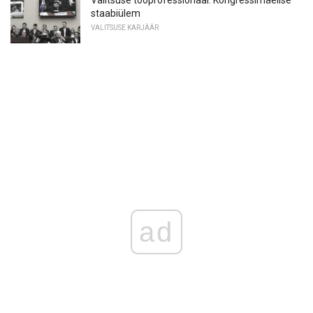
staabiülem
VALITSUSE KARJÄÄR
ad