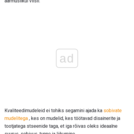
äärmuslikul viisil.
ad
Kvaliteedimudeleid ei tohiks segamini ajada ka
sobivate
mudelitega
, kes on mudelid, kes töötavad disainerite ja
tootjatega stseenide taga, et iga rõivas oleks ideaalne
suurus, sobivus, tunne ja liikumine.