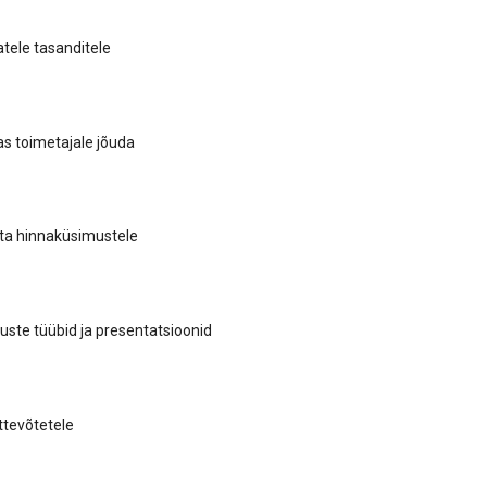
tele tasanditele
as toimetajale jõuda
ta hinnaküsimustele
ste tüübid ja presentatsioonid
ttevõtetele