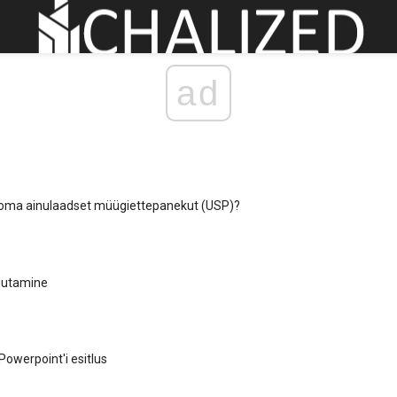
ad
a oma ainulaadset müügiettepanekut (USP)?
rjutamine
Powerpoint'i esitlus