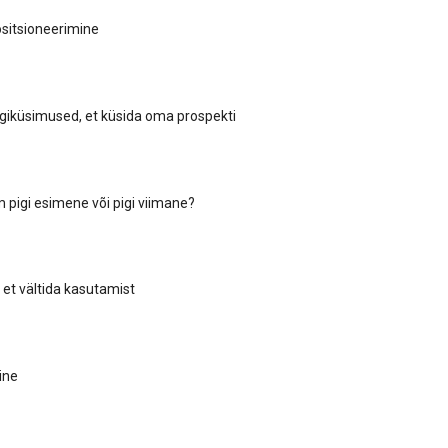
ositsioneerimine
iküsimused, et küsida oma prospekti
 pigi esimene või pigi viimane?
 et vältida kasutamist
ine