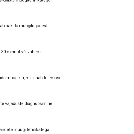
llal rääkida müügilugudest
 30 minutit või vähem
tada müügikiri, mis saab tulemusi
ate vajaduste diagnoosimine
andete müügi tehnikatega