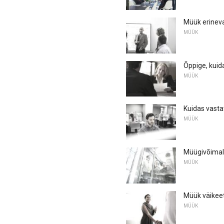
Müük erineva
MÜÜK
Õppige, kuid
MÜÜK
Kuidas vasta
MÜÜK
Müügivõimalu
MÜÜK
Müük väikee
MÜÜK