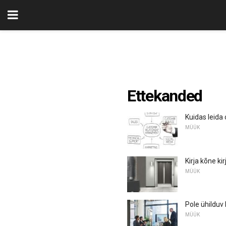
Ettekanded
Kuidas leid
MÜÜK
Kirja kõne ki
MÜÜK
Pole ühilduv 
MÜÜK