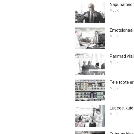
Näpunäiteid 
MÜÜK
Emotsionaal
MÜÜK
Parimad vii
MÜÜK
Teie toote e
MÜÜK
Lugege, kui
MÜÜK
Tutvuge klas