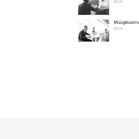
MÜÜK
Müügiküsimu
MÜÜK