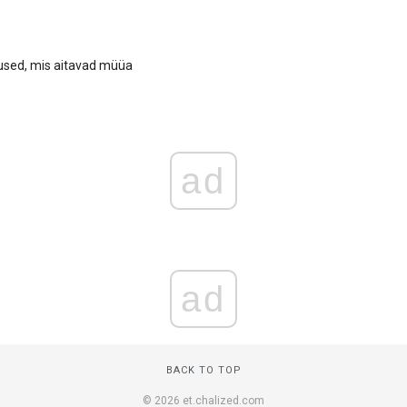
sed, mis aitavad müüa
ad
ad
BACK TO TOP
© 2026 et.chalized.com