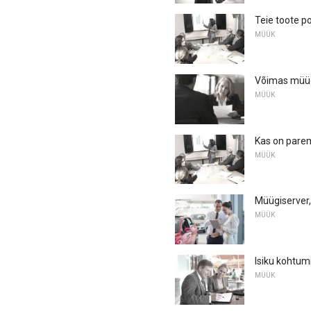
Teie toote p
MÜÜK
Võimas müüg
MÜÜK
Kas on parem
MÜÜK
Müügiserver,
MÜÜK
Isiku kohtum
MÜÜK