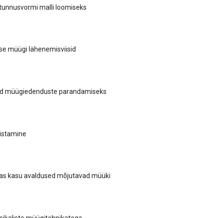
tunnusvormi malli loomiseks
se müügi lähenemisviisid
sid müügiedenduste parandamiseks
ristamine
das kasu avaldused mõjutavad müüki
sikaliste müügitehnikatega