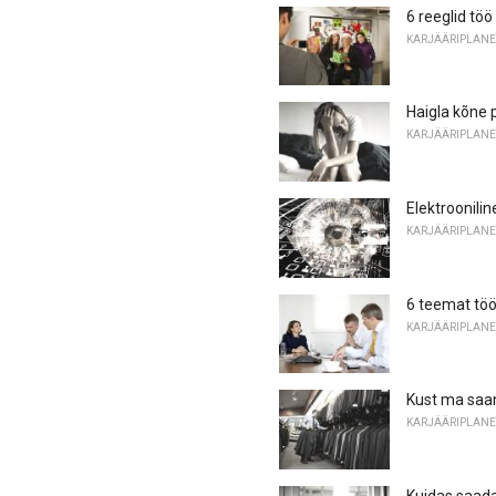
6 reeglid tö
KARJÄÄRIPLANE
Haigla kõne 
KARJÄÄRIPLANE
Elektroonilin
KARJÄÄRIPLANE
6 teemat tö
KARJÄÄRIPLANE
Kust ma saan
KARJÄÄRIPLANE
Kuidas saad