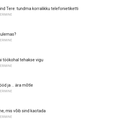
nd Tere: tundma korralikku telefonietiketti
ERIMINE
 tulemas?
ERIMINE
ui töökohal tehakse vigu
ERIMINE
öd ja ... ära mõtle
ERIMINE
ne, mis võib sind kaotada
ERIMINE