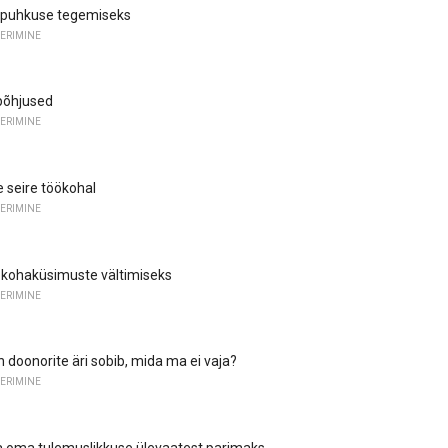
ö puhkuse tegemiseks
ERIMINE
põhjused
ERIMINE
e seire töökohal
ERIMINE
ökohaküsimuste vältimiseks
ERIMINE
 doonorite äri sobib, mida ma ei vaja?
ERIMINE
a oma tulemuslikkuse ülevaatest parimaks