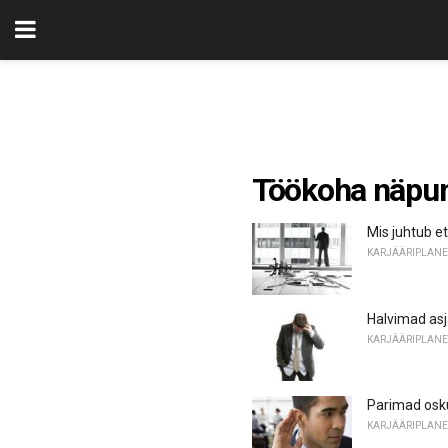
Töökoha näpun
Mis juhtub e
KARJÄÄRIPLANE
Halvimad as
KARJÄÄRIPLANE
Parimad osk
KARJÄÄRIPLANE