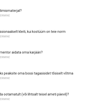
htimismaterjal?
ERIMINE
sionaalselt kleiti, kui kostüüm on teie norm
ERIMINE
mentor aidata oma karjääri?
ERIMINE
iks peaksite oma bossi tagasisidet tõsiselt võtma
ERIMINE
a ootamatult (või lihtsalt teisel ameti päevil)?
ERIMINE