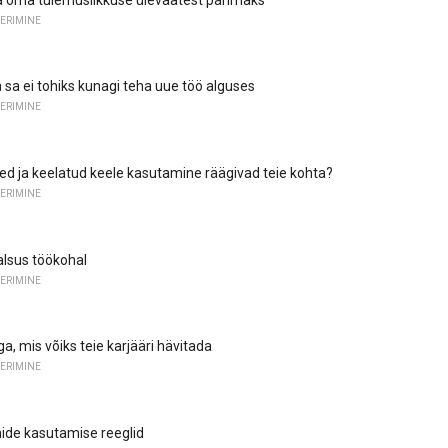
ERIMINE
 sa ei tohiks kunagi teha uue töö alguses
ERIMINE
ided ja keelatud keele kasutamine räägivad teie kohta?
ERIMINE
lsus töökohal
ERIMINE
iga, mis võiks teie karjääri hävitada
ERIMINE
nide kasutamise reeglid