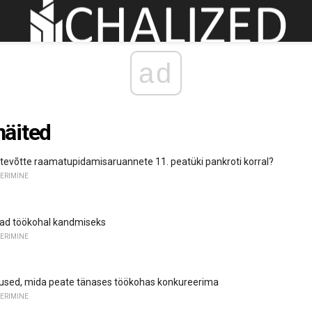
ad
äited
ttevõtte raamatupidamisaruannete 11. peatüki pankroti korral?
ERIMINE
jad töökohal kandmiseks
ERIMINE
used, mida peate tänases töökohas konkureerima
ERIMINE