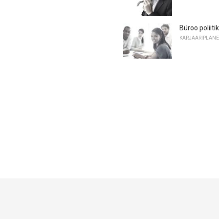
Büroo poliiti
KARJÄÄRIPLANE