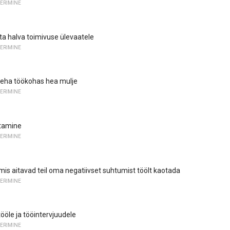
ERIMINE
ta halva toimivuse ülevaatele
ERIMINE
teha töökohas hea mulje
ERIMINE
stamine
ERIMINE
mis aitavad teil oma negatiivset suhtumist töölt kaotada
ERIMINE
 tööle ja tööintervjuudele
ERIMINE