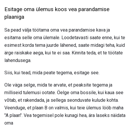
Esitage oma ülemus koos vea parandamise
plaaniga
Sa pead välja töötama oma vea parandamise kava ja
esitama selle oma ülemale. Loodetavasti saate enne, kui te
esimest korda tema juurde lähened, saate midagi teha, kuid
ärge raiskake aega, kui te ei saa. Kinnita teda, et te töötate
lahendusega.
Siis, kui tead, mida peate tegema, esitage see.
Ole väga selge, mida te arvate, et peaksite tegema ja
milliseid tulemusi ootate. Öelge oma bossile, kui kaua see
võtab, et rakendada, ja sellega seonduvate kulude kohta.
Veenduge, et plaan B on valmis, kui teie ülemus lööb maha
"A plaan". Vea tegemisel pole kunagi hea, ära laseks näidata
oma