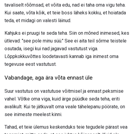
tavaliselt rõõmsad, et võita edu, nad ei taha oma vigu teha.
Kui saate, võta kõik, et teie boss läheks kokku, et hoiatada
teda, et midagi on valesti läinud.
Kahjuks ei pruugi te seda teha. Siin on mõned inimesed, kes
ütlevad: "see pole minu süü." See ei aita teil sõrme teistele
osutada, isegi kui nad jagavad vastutust viga.
Lõppkokkuvõttes loodetavasti kannab iga inimest oma
tegevuse eest vastutust.
Vabandage, aga ära võta ennast üle
Suur vastutus on vastutuse võitmisel ja ennast peksmise
vahel. Võtke oma viga, kuid ärge püüdke seda teha, eriti
avalikult. Kui te jätkuvalt oma veale tähelepanu pöörate, on
see inimeste meelest kinni.
Tahad, et teie ülemus keskenduks teie tegudele pärast vea