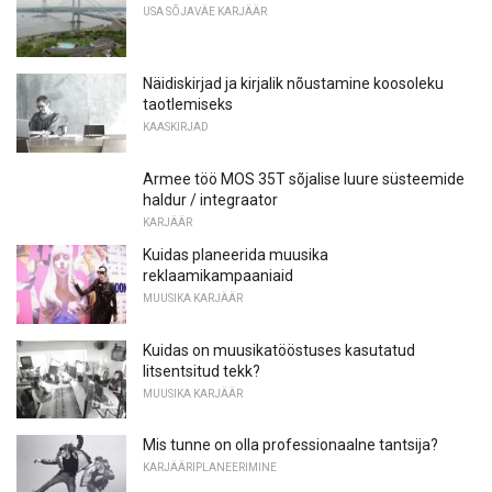
USA SÕJAVÄE KARJÄÄR
Näidiskirjad ja kirjalik nõustamine koosoleku
taotlemiseks
KAASKIRJAD
Armee töö MOS 35T sõjalise luure süsteemide
haldur / integraator
KARJÄÄR
Kuidas planeerida muusika
reklaamikampaaniaid
MUUSIKA KARJÄÄR
Kuidas on muusikatööstuses kasutatud
litsentsitud tekk?
MUUSIKA KARJÄÄR
Mis tunne on olla professionaalne tantsija?
KARJÄÄRIPLANEERIMINE