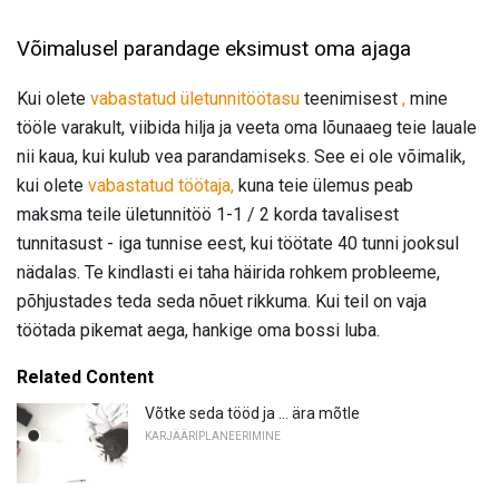
Võimalusel parandage eksimust oma ajaga
Kui olete
vabastatud
ületunnitöötasu
teenimisest
,
mine
tööle varakult, viibida hilja ja veeta oma lõunaaeg teie lauale
nii kaua, kui kulub vea parandamiseks. See ei ole võimalik,
kui olete
vabastatud töötaja,
kuna teie ülemus peab
maksma teile ületunnitöö 1-1 / 2 korda tavalisest
tunnitasust - iga tunnise eest, kui töötate 40 tunni jooksul
nädalas. Te kindlasti ei taha häirida rohkem probleeme,
põhjustades teda seda nõuet rikkuma. Kui teil on vaja
töötada pikemat aega, hankige oma bossi luba.
Related Content
Võtke seda tööd ja ... ära mõtle
KARJÄÄRIPLANEERIMINE