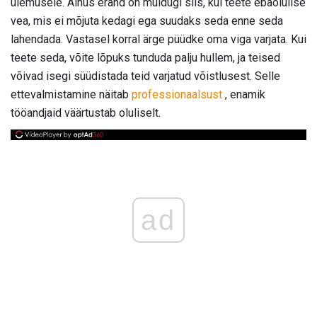
ülemusele. Ainus erand on muidugi siis, kui teete ebaolulise
vea, mis ei mõjuta kedagi ega suudaks seda enne seda
lahendada. Vastasel korral ärge püüdke oma viga varjata. Kui
teete seda, võite lõpuks tunduda palju hullem, ja teised
võivad isegi süüdistada teid varjatud võistlusest. Selle
ettevalmistamine näitab
professionaalsust
, enamik
tööandjaid väärtustab oluliselt.
ad