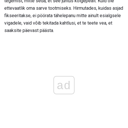
tegemist, mitte seda, et see juhtus kõigepealt. Kuid ole
ettevaatlik oma sarve tootmiseks. Hirmutades, kuidas asjad
fikseeritakse, ei pöörata tähelepanu mitte ainult esialgsele
vigadele, vaid võib tekitada kahtlusi, et te teete vea, et
saaksite päevast päästa.
ad