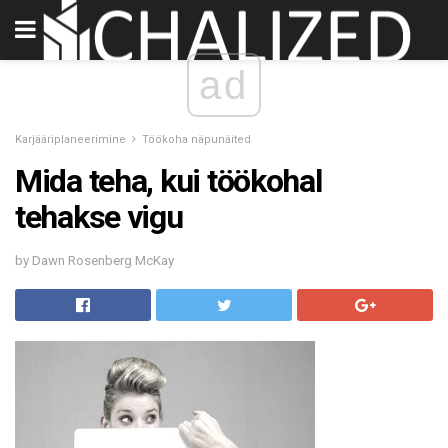
ad
Karjääriplaneerimine
Töökoha näpunäited
Mida teha, kui töökohal
tehakse vigu
by Dawn Rosenberg McKay