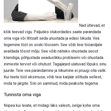
Nad ütlevad, et
kõik teevad vigu. Paljudes olukordades saate parandada
oma viga või lihtsalt seda unustada ja edasi liikuda. Vea
tegemine tööl on siiski tõsisem. See võib teie tööandjale
avaldada tõsist mõju. See võib näiteks ohustada seost
kliendiga, põhjustada seaduslikku probleemi või ohustada
inimeste tervist või ohutust. Tagajärjed ulatuvad lõpuks sinu
juurde. Teie vea parandamine ja liikumine ei pruugi olla valik.
Kui teete tööl eksimuse, võib teie karjäär sõltuda sellest,
mida te järgite. Siin on sammud, mida peaksite tegema:
Tunnista oma viga
Niipea kui leiate, et midagi läks valesti, öelge kohe oma