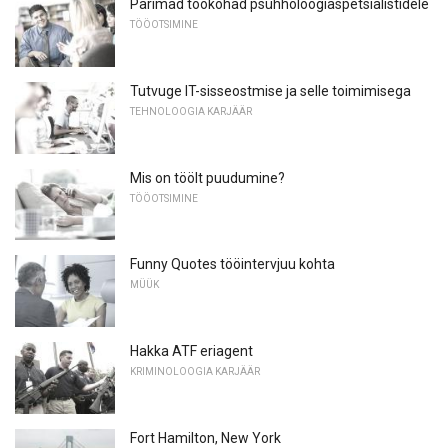
Parimad töökohad psühholoogiaspetsialistidele
TÖÖOTSIMINE
Tutvuge IT-sisseostmise ja selle toimimisega
TEHNOLOOGIA KARJÄÄR
Mis on töölt puudumine?
TÖÖOTSIMINE
Funny Quotes tööintervjuu kohta
MÜÜK
Hakka ATF eriagent
KRIMINOLOOGIA KARJÄÄR
Fort Hamilton, New York