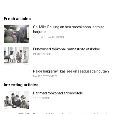
Fresh articles
Õpi Miks Bouling on hea meeskonna loomise
harjutus
JUHTIMINE JA JUHTIMINE
Erinevused töökohal: sarnasuste otsimine
INIMRESSURSID
Paide haiglaravi: kas see on seadusega nõutav?
NAISED ETTEVÕTTES
Intresting articles
Parimad töökohad ärimeestele
TÖÖOTSIMINE