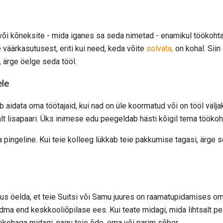
või kõneksite - mida iganes sa seda nimetad - enamikul töökohtade
 väärkasutusest, eriti kui need, keda võite
solvata,
on kohal. Siin 
 ärge öelge seda tööl.
ele
 aidata oma töötajaid, kui nad on üle koormatud või on tööl välja
alt lisapaari. Üks inimese edu peegeldab hästi kõigil tema töökoh
ga pingeline. Kui teie kolleeg lükkab teie pakkumise tagasi, ärge 
atus öelda, et teie Suitsi või Samu juures on raamatupidamises o
dma end keskkooliõpilase ees. Kui teate midagi, mida lihtsalt pe
öökohaga midagi, nagu teie õde, ema või parim sõber.