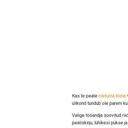
Kas te peate
riietuma tööle
ülikond tundub ole parem kui 
Valige tööandja soovitud riid
pealiskirju, lühikesi pükse 