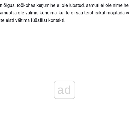
 on õigus, töökohas karjumine ei ole lubatud, samuti ei ole nime he
must ja ole valmis kõndima, kui te ei saa teist isikut mõjutada võ
 alati vältima füüsilist kontakti.
ad