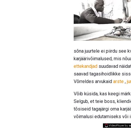
sõna juurtele ei piirdu see k
karjäärivõimalused, mis nõua
ettekandjad
suudavad näidata
saavad tagasihoidlikke siss
Võrreldes arvukaid
arste
,
ju
Võib küsida, kas keegi märka
Selgub, et teie boss, kliendi
tõsiseid tagajärgi oma karj
võimalusi edutamiseks või 