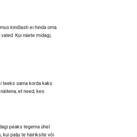
emus kindlasti ei hinda oma
n valed. Kui näete midagi,
 ei teeks sama korda kaks
näitena, et need, kes
midagi peaks tegema ühel
 kui palju te häiriksite või