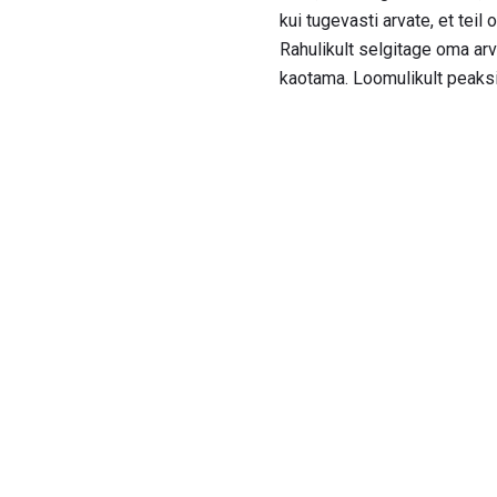
kui tugevasti arvate, et teil
Rahulikult selgitage oma arva
kaotama. Loomulikult peaksite