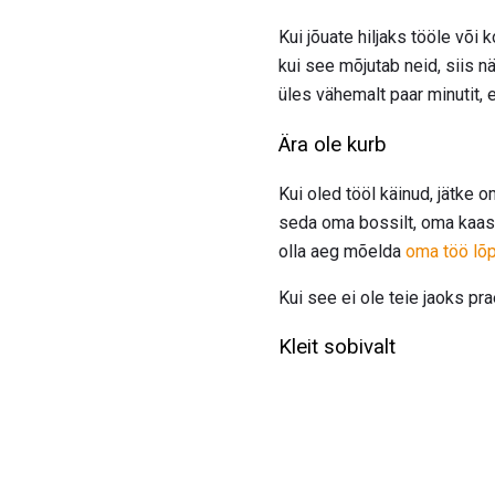
Kui jõuate hiljaks tööle või 
kui see mõjutab neid, siis n
üles vähemalt paar minutit
Ära ole kurb
Kui oled tööl käinud, jätke 
seda oma bossilt, oma kaaslas
olla aeg mõelda
oma töö lõ
Kui see ei ole teie jaoks pra
Kleit sobivalt