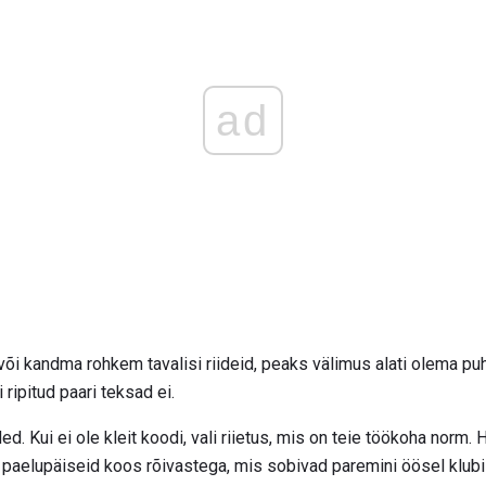
ad
või kandma rohkem tavalisi riideid, peaks välimus alati olema pu
ripitud paari teksad ei.
ed. Kui ei ole kleit koodi, vali riietus, mis on teie töökoha norm
ja paelupäiseid koos rõivastega, mis sobivad paremini öösel klubi