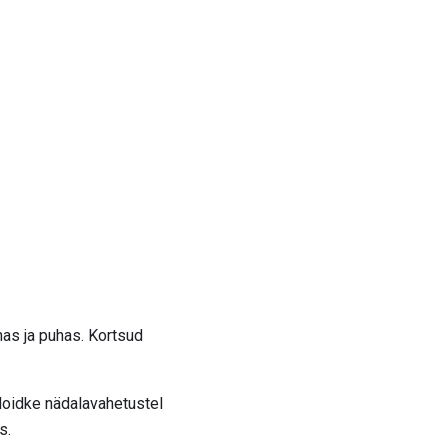
has ja puhas. Kortsud
. Hoidke nädalavahetustel
s.