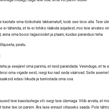
e kaotate oma töökohale lakkamatult, toob see teisi alla. Teie ül
e ei tähenda, et te ei tohiks rääkida asjadest, mis teie arvates o
 anna oma bossi tagasisidet ja plaani, kuidas parandusi teha.
õhjuseta, peatu.
t
teha ja seejärel oma parima, et neid parandada. Veenduge, et te
eisi oma vigade eest, isegi kui nad seda väärivad. Selle asemel 
saaksid edasi liikuda ja tunnistada oma osa.
amused teie kaaslastega või isegi teie ülemaga. Võib arvata, et 
, et teine ​​tee on parem. Ära lase ennast vihaseks saada. Pole tähtis,