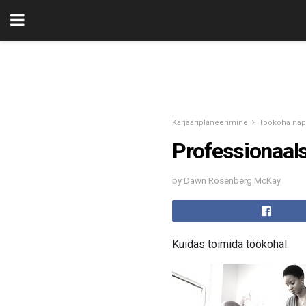
Karjääriplaneerimine
Töökoha näp
Professionaal
by Dawn Rosenberg McKay
Kuidas toimida töökohal