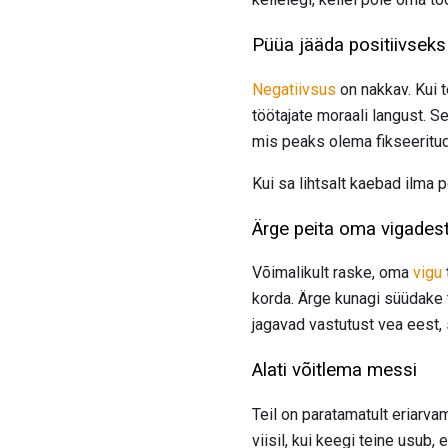
Püüa jääda positiivseks
Negatiivsus
on nakkav. Kui t
töötajate moraali langust. Se
mis peaks olema fikseeritud,
Kui sa lihtsalt kaebad ilma p
Ärge peita oma vigades
Võimalikult raske, oma
vigu
korda. Ärge kunagi süüdake t
jagavad vastutust vea eest, 
Alati võitlema messi
Teil on paratamatult eriarv
viisil, kui keegi teine ​​usub