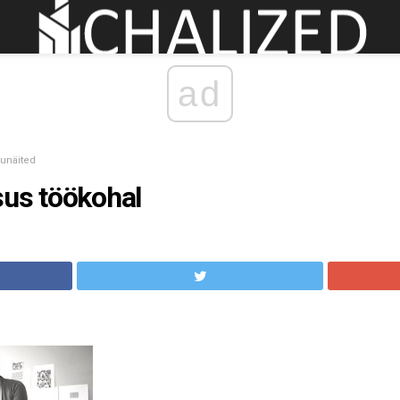
ad
unäited
sus töökohal