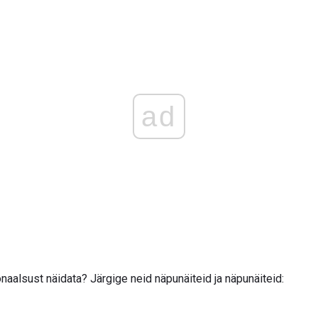
ad
aalsust näidata? Järgige neid näpunäiteid ja näpunäiteid: