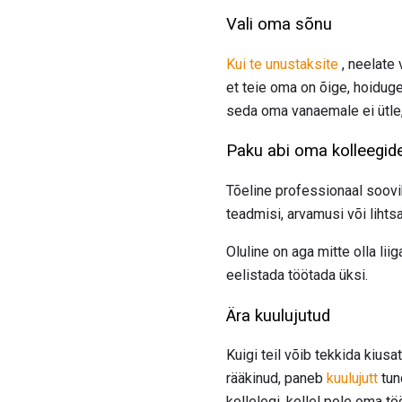
Vali oma sõnu
Kui te unustaksite
, neelate 
et teie oma on õige, hoiduge
seda oma vanaemale ei ütle,
Paku abi oma kolleegid
Tõeline professionaal soovib
teadmisi, arvamusi või lihts
Oluline on aga mitte olla lii
eelistada töötada üksi.
Ära kuulujutud
Kuigi teil võib tekkida kius
rääkinud, paneb
kuulujutt
tun
kellelegi, kellel pole oma t