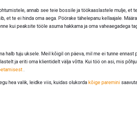
kohtumistele, annab see teie bossile ja töökaaslastele mulje, et t
äib, et te ei hinda oma aega. Pöörake tähelepanu kellaajale. Määr
, enne kui peaksite tööle asuma hakkama ja oma vaheaegadega ta
oma halb tuju uksele. Meil kõigil on päeva, mil me ei tunne ennas
telt ja eriti oma klientidelt välja võtta. Kui töö on asi, mis põhjus
petamisest
.
egu hea valik, leidke viis, kuidas olukorda
kõige paremini
saavuta