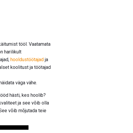
äitumist tööl. Vaatamata
 harilikult
dajad,
hooldustöötajad
ja
set koolitust ja töötajad
näidata väga vähe.
tööd hästi, kes hoolib?
valiteet ja see võib olla
 See võib mõjutada teie