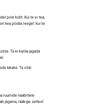
l pole koht. Kui te ei tea,
on hea pöidla reegel: kui te
kutse. Ta ei karda jagada
al.
seda lükake. Ta võib
ma ruumide naabritele
ab jagama, rääkige sellest