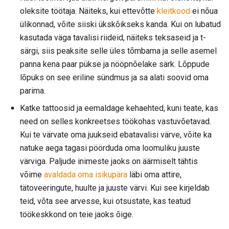
oleksite töötaja. Näiteks, kui ettevõtte
kleitkood
ei nõua
ülikonnad, võite siiski ükskõikseks kanda. Kui on lubatud
kasutada väga tavalisi riideid, näiteks teksaseid ja t-
särgi, siis peaksite selle üles tõmbama ja selle asemel
panna kena paar pükse ja nööpnõelake särk. Lõppude
lõpuks on see eriline sündmus ja sa alati soovid oma
parima.
Katke tattoosid ja eemaldage kehaehted, kuni teate, kas
need on selles konkreetses töökohas vastuvõetavad.
Kui te värvate oma juukseid ebatavalisi värve, võite ka
natuke aega tagasi pöörduda oma loomuliku juuste
värviga. Paljude inimeste jaoks on äärmiselt tähtis
võime
avaldada oma isikupära
läbi oma attire,
tätoveeringute, huulte ja juuste värvi. Kui see kirjeldab
teid, võta see arvesse, kui otsustate, kas teatud
töökeskkond on teie jaoks õige.