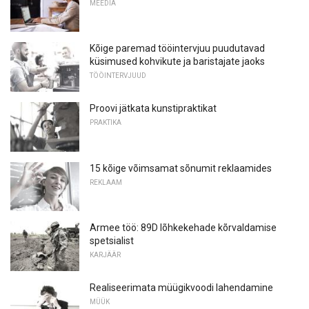
MEEDIA
Kõige paremad tööintervjuu puudutavad
küsimused kohvikute ja baristajate jaoks
TÖÖINTERVJUUD
Proovi jätkata kunstipraktikat
PRAKTIKA
15 kõige võimsamat sõnumit reklaamides
REKLAAM
Armee töö: 89D lõhkekehade kõrvaldamise
spetsialist
KARJÄÄR
Realiseerimata müügikvoodi lahendamine
MÜÜK