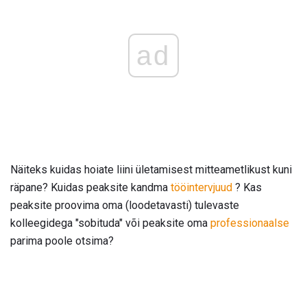
ad
Näiteks kuidas hoiate liini ületamisest mitteametlikust kuni
räpane? Kuidas peaksite kandma
tööintervjuud
? Kas
peaksite proovima oma (loodetavasti) tulevaste
kolleegidega "sobituda" või peaksite oma
professionaalse
parima poole otsima?