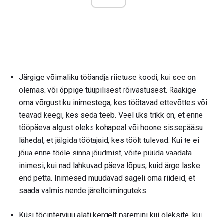
Järgige võimaliku tööandja riietuse koodi, kui see on
olemas, või õppige tüüpilisest rõivastusest. Rääkige
oma võrgustiku inimestega, kes töötavad ettevõttes või
teavad keegi, kes seda teeb. Veel üks trikk on, et enne
tööpäeva algust oleks kohapeal või hoone sissepääsu
lähedal, et jälgida töötajaid, kes töölt tulevad. Kui te ei
jõua enne tööle sinna jõudmist, võite püüda vaadata
inimesi, kui nad lahkuvad päeva lõpus, kuid ärge laske
end petta. Inimesed muudavad sageli oma riideid, et
saada valmis nende järeltoiminguteks.
Küsi tööintervjuu alati kergelt paremini kui oleksite, kui