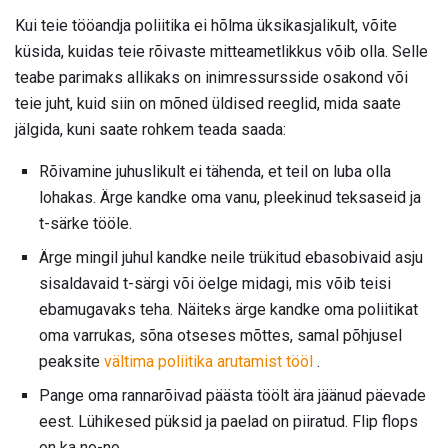
Kui teie tööandja poliitika ei hõlma üksikasjalikult, võite
küsida, kuidas teie rõivaste mitteametlikkus võib olla. Selle
teabe parimaks allikaks on inimressursside osakond või
teie juht, kuid siin on mõned üldised reeglid, mida saate
jälgida, kuni saate rohkem teada saada:
Rõivamine juhuslikult ei tähenda, et teil on luba olla
lohakas. Ärge kandke oma vanu, pleekinud teksaseid ja
t-särke tööle.
Ärge mingil juhul kandke neile trükitud ebasobivaid asju
sisaldavaid t-särgi või öelge midagi, mis võib teisi
ebamugavaks teha. Näiteks ärge kandke oma poliitikat
oma varrukas, sõna otseses mõttes, samal põhjusel
peaksite
vältima poliitika arutamist tööl
.
Pange oma rannarõivad päästa töölt ära jäänud päevade
eest. Lühikesed püksid ja paelad on piiratud. Flip flops
on ka no-no.