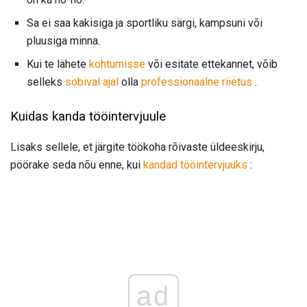
Sa ei saa kakisiga ja sportliku särgi, kampsuni või
pluusiga minna.
Kui te lähete
kohtumisse
või esitate ettekannet, võib
selleks
sobival ajal
olla
professionaalne riietus
.
Kuidas kanda tööintervjuule
Lisaks sellele, et järgite töökoha rõivaste üldeeskirju,
pöörake seda nõu enne, kui
kandad tööintervjuuks
:
ad