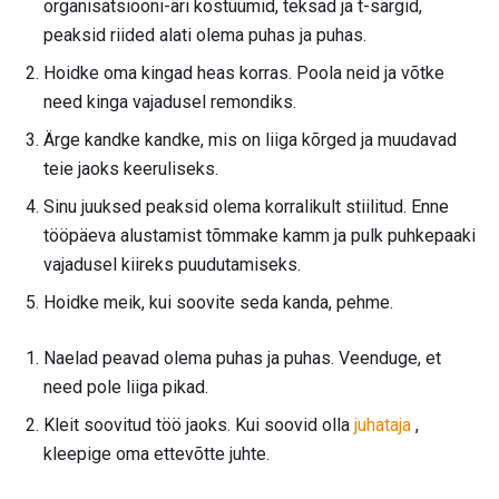
organisatsiooni-äri kostüümid, teksad ja t-särgid,
peaksid riided alati olema puhas ja puhas.
Hoidke oma kingad heas korras. Poola neid ja võtke
need kinga vajadusel remondiks.
Ärge kandke kandke, mis on liiga kõrged ja muudavad
teie jaoks keeruliseks.
Sinu juuksed peaksid olema korralikult stiilitud. Enne
tööpäeva alustamist tõmmake kamm ja pulk puhkepaaki
vajadusel kiireks puudutamiseks.
Hoidke meik, kui soovite seda kanda, pehme.
Naelad peavad olema puhas ja puhas. Veenduge, et
need pole liiga pikad.
Kleit soovitud töö jaoks. Kui soovid olla
juhataja
,
kleepige oma ettevõtte juhte.