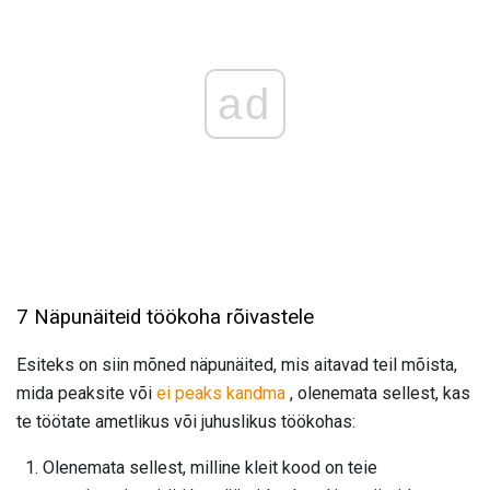
ad
7 Näpunäiteid töökoha rõivastele
Esiteks on siin mõned näpunäited, mis aitavad teil mõista,
mida peaksite või
ei peaks kandma
, olenemata sellest, kas
te töötate ametlikus või juhuslikus töökohas:
Olenemata sellest, milline kleit kood on teie