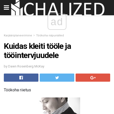
ad
Karjääriplaneerimine
Töökoha näpunäited
Kuidas kleiti tööle ja
tööintervjuudele
by Dawn Rosenberg McKay
Töökoha riietus