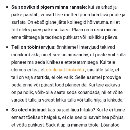
Sa sooviksid pigem minna rannale:
kui sa ärkad ja
päike paistab, võivad teie mõtted pöörduda liiva poole ja
surfata. On ebaõiglane jätta kolleegid hõivatuma, nii et
teil oleks päev päikese käes. Plaan oma reisi rannas
enne tähtaega ja taotleda puhkust või isiklikku päeva.
Teil on tööintervjuu:
õnnitleme! Intervjuud tekivad
mõnikord äkki, nii et see on arusaadav, et peate võib-olla
planeerima seda lühikese etteteatamisega. Kui teie
ülemus ei tea, et
otsite uut töökohta
, siis ütle talle, et
teil on vaja startida, ei ole valik. Selle asemel proovige
seda enne või pärast tööd planeerida. Kui teie ajakava
on paindlik, võib-olla saate seda kohandada, nii et võite
varakult tulla ja varast lahku tulla või tulla hilja ja lahkuda.
Sa oled väsinud:
kas sa jäid liiga hiljaks? Kui te ei tunne
ennast tõeliselt haigeks, ei ole see piisavalt hea põhjus,
et võtta puhkust. Suck it up ja minema tööle. Lõunatöö