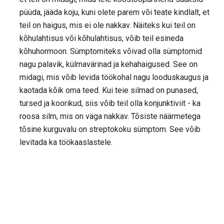
püüda, jääda koju, kuni olete parem või teate kindlalt, et
teil on haigus, mis ei ole nakkav. Näiteks kui teil on
kõhulahtisus või kõhulahtisus, võib teil esineda
kõhuhormoon. Sümptomiteks võivad olla sümptomid
nagu palavik, külmavärinad ja kehahaigused. See on
midagi, mis võib levida töökohal nagu looduskaugus ja
kaotada kõik oma teed. Kui teie silmad on punased,
tursed ja koorikud, siis võib teil olla konjunktiviit - ka
roosa silm, mis on väga nakkav. Tõsiste näärmetega
tõsine kurguvalu on streptokoku sümptom. See võib
levitada ka töökaaslastele.