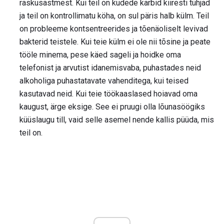
raskusastmest. Kui teil on kudede karbid kiiresti tühjad
ja teil on kontrollimatu köha, on sul päris halb külm. Teil
on probleeme kontsentreerides ja tõenäoliselt levivad
bakterid teistele. Kui teie külm ei ole nii tõsine ja peate
tööle minema, pese käed sageli ja hoidke oma
telefonist ja arvutist idanemisvaba, puhastades neid
alkoholiga puhastatavate vahenditega, kui teised
kasutavad neid. Kui teie töökaaslased hoiavad oma
kaugust, ärge eksige. See ei pruugi olla lõunasöögiks
küüslaugu till, vaid selle asemel nende kallis püüda, mis
teil on.