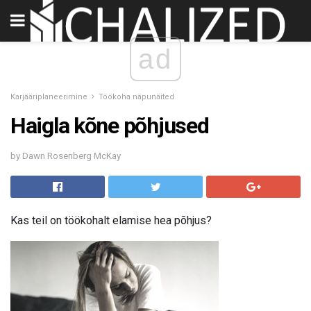
ad
Karjääriplaneerimine
Töökoha näpunäited
Haigla kõne põhjused
by Dawn Rosenberg McKay
Kas teil on töökohalt elamise hea põhjus?