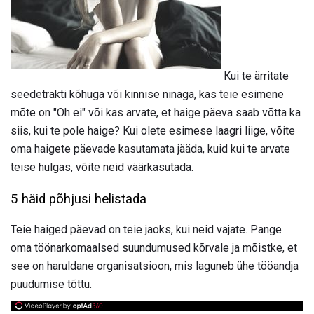
Kui te ärritate
seedetrakti kõhuga või kinnise ninaga, kas teie esimene
mõte on "Oh ei" või kas arvate, et haige päeva saab võtta ka
siis, kui te pole haige? Kui olete esimese laagri liige, võite
oma haigete päevade kasutamata jääda, kuid kui te arvate
teise hulgas, võite neid väärkasutada.
5 häid põhjusi helistada
Teie haiged päevad on teie jaoks, kui neid vajate. Pange
oma töönarkomaalsed suundumused kõrvale ja mõistke, et
see on haruldane organisatsioon, mis laguneb ühe tööandja
puudumise tõttu.