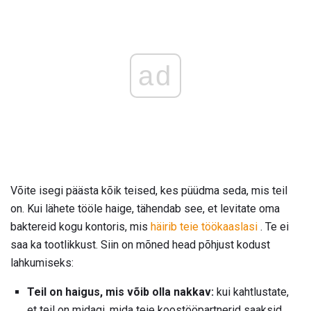
ad
Võite isegi päästa kõik teised, kes püüdma seda, mis teil
on. Kui lähete tööle haige, tähendab see, et levitate oma
baktereid kogu kontoris, mis
häirib teie töökaaslasi
. Te ei
saa ka tootlikkust. Siin on mõned head põhjust kodust
lahkumiseks:
Teil on haigus, mis võib olla nakkav:
kui kahtlustate,
et teil on midagi, mida teie koostööpartnerid saaksid