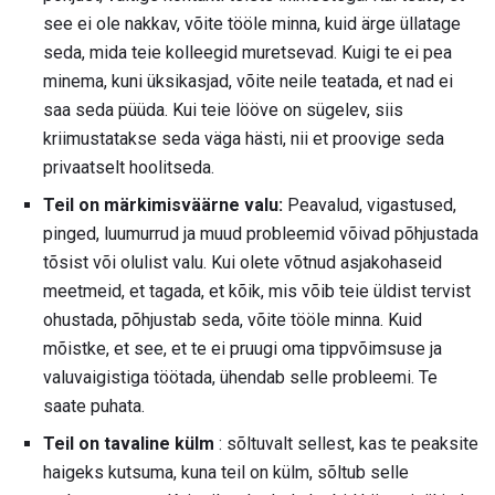
see ei ole nakkav, võite tööle minna, kuid ärge üllatage
seda, mida teie kolleegid muretsevad. Kuigi te ei pea
minema, kuni üksikasjad, võite neile teatada, et nad ei
saa seda püüda. Kui teie lööve on sügelev, siis
kriimustatakse seda väga hästi, nii et proovige seda
privaatselt hoolitseda.
Teil on märkimisväärne valu:
Peavalud, vigastused,
pinged, luumurrud ja muud probleemid võivad põhjustada
tõsist või olulist valu. Kui olete võtnud asjakohaseid
meetmeid, et tagada, et kõik, mis võib teie üldist tervist
ohustada, põhjustab seda, võite tööle minna. Kuid
mõistke, et see, et te ei pruugi oma tippvõimsuse ja
valuvaigistiga töötada, ühendab selle probleemi. Te
saate puhata.
Teil on tavaline külm
: sõltuvalt sellest, kas te peaksite
haigeks kutsuma, kuna teil on külm, sõltub selle