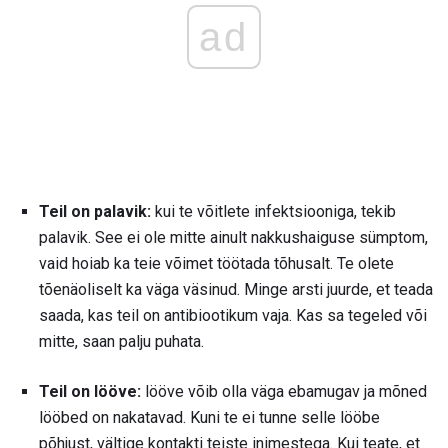
ad
Teil on palavik:
kui te võitlete infektsiooniga, tekib
palavik. See ei ole mitte ainult nakkushaiguse sümptom,
vaid hoiab ka teie võimet töötada tõhusalt. Te olete
tõenäoliselt ka väga väsinud. Minge arsti juurde, et teada
saada, kas teil on antibiootikum vaja. Kas sa tegeled või
mitte, saan palju puhata.
Teil on lööve:
lööve võib olla väga ebamugav ja mõned
lööbed on nakatavad. Kuni te ei tunne selle lööbe
põhjust, vältige kontakti teiste inimestega. Kui teate, et