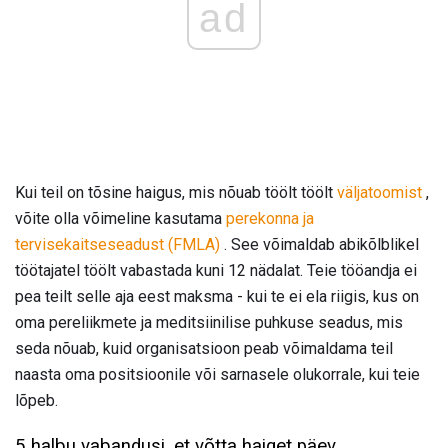
ad
Kui teil on tõsine haigus, mis nõuab töölt töölt
väljatoomist
,
võite olla võimeline kasutama
perekonna ja
tervisekaitseseadust (FMLA)
. See võimaldab abikõlblikel
töötajatel töölt vabastada kuni 12 nädalat. Teie tööandja ei
pea teilt selle aja eest maksma - kui te ei ela riigis, kus on
oma pereliikmete ja meditsiinilise puhkuse seadus, mis
seda nõuab, kuid organisatsioon peab võimaldama teil
naasta oma positsioonile või sarnasele olukorrale, kui teie
lõpeb.
5 halbu vabandusi, et võtta haiget päev