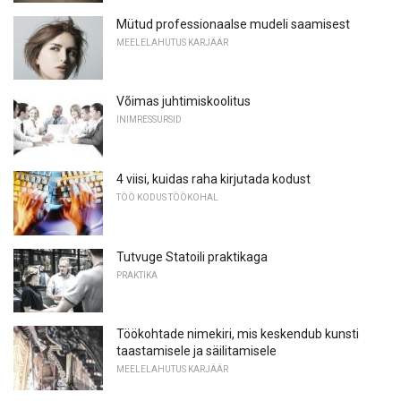
Mütud professionaalse mudeli saamisest
MEELELAHUTUS KARJÄÄR
Võimas juhtimiskoolitus
INIMRESSURSID
4 viisi, kuidas raha kirjutada kodust
TÖÖ KODUS TÖÖKOHAL
Tutvuge Statoili praktikaga
PRAKTIKA
Töökohtade nimekiri, mis keskendub kunsti
taastamisele ja säilitamisele
MEELELAHUTUS KARJÄÄR