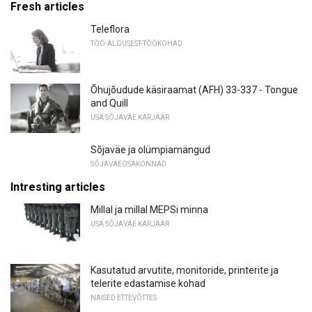
Fresh articles
Teleflora
TÖÖ-ALGUSEST-TÖÖKOHAD
Õhujõudude käsiraamat (AFH) 33-337 - Tongue
and Quill
USA SÕJAVÄE KARJÄÄR
Sõjaväe ja olümpiamängud
SÕJAVÄEOSAKONNAD
Intresting articles
Millal ja millal MEPSi minna
USA SÕJAVÄE KARJÄÄR
Kasutatud arvutite, monitoride, printerite ja
telerite edastamise kohad
NAISED ETTEVÕTTES