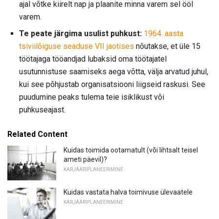
ajal võtke kiirelt nap ja plaanite minna varem sel ööl
varem.
Te peate järgima usulist puhkust:
1964. aasta
tsiviilõiguse seaduse VII jaotises
nõutakse, et üle 15
töötajaga tööandjad lubaksid oma töötajatel
usutunnistuse saamiseks aega võtta, välja arvatud juhul,
kui see põhjustab organisatsiooni liigseid raskusi. See
puudumine peaks tulema teie isiklikust või
puhkuseajast.
Related Content
Kuidas toimida ootamatult (või lihtsalt teisel
ameti päevil)?
KARJÄÄRIPLANEERIMINE
Kuidas vastata halva toimivuse ülevaatele
KARJÄÄRIPLANEERIMINE