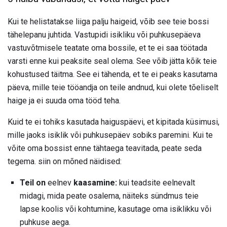
Kui te helistatakse liiga palju haigeid, võib see teie bossi
tähelepanu juhtida. Vastupidi isikliku või puhkusepäeva
vastuvõtmisele teatate oma bossile, et te ei saa töötada
varsti enne kui peaksite seal olema. See võib jätta kõik teie
kohustused täitma. See ei tähenda, et te ei peaks kasutama
päeva, mille teie tööandja on teile andnud, kui olete tõeliselt
haige ja ei suuda oma tööd teha.
Kuid te ei tohiks kasutada haiguspäevi, et kipitada küsimusi,
mille jaoks isiklik või puhkusepäev sobiks paremini. Kui te
võite oma bossist enne tähtaega teavitada, peate seda
tegema. siin on mõned näidised:
Teil on
eelnev
kaasamine:
kui teadsite eelnevalt
midagi, mida peate osalema, näiteks sündmus teie
lapse koolis või kohtumine, kasutage oma isiklikku või
puhkuse aega.