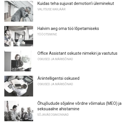
Kuidas teha sujuvat demotion'i üleminekut
VALITSUSE KARJÄÄR
Halvim aeg oma töö lõpetamiseks
TÖÖOTSIMINE
Office Assistant oskuste nimekiri ja vastutus
OSKUSED JA MÄRKSÕNAD
Äriintelligentsi oskused
OSKUSED JA MÄRKSÕNAD
Õhujõudude sõjaline võrdne võimalus (MEO) ja
seksuaalne ahistamine
SÕJAVÄEOSAKONNAD