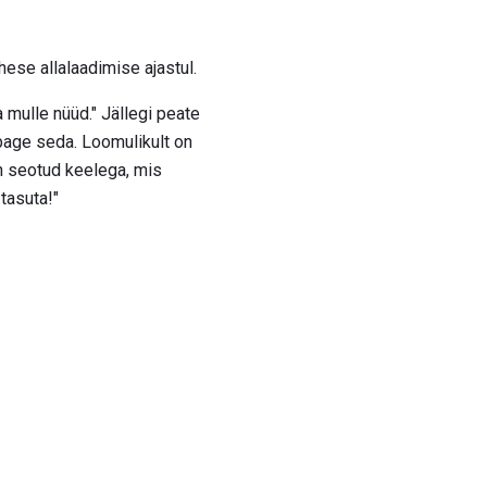
ohese allalaadimise ajastul.
mulle nüüd." Jällegi peate
bage seda. Loomulikult on
on seotud keelega, mis
tasuta!"