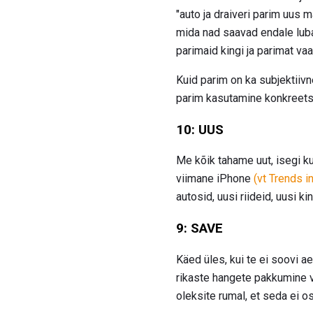
"auto ja draiveri parim uus 
mida nad saavad endale lubad
parimaid kingi ja parimat vaa
Kuid parim on ka subjektiiv
parim kasutamine konkreetset
10: UUS
Me kõik tahame uut, isegi ku
viimane iPhone
(vt Trends i
autosid, uusi riideid, uusi 
9: SAVE
Käed üles, kui te ei soovi a
rikaste hangete pakkumine võ
oleksite rumal, et seda ei os