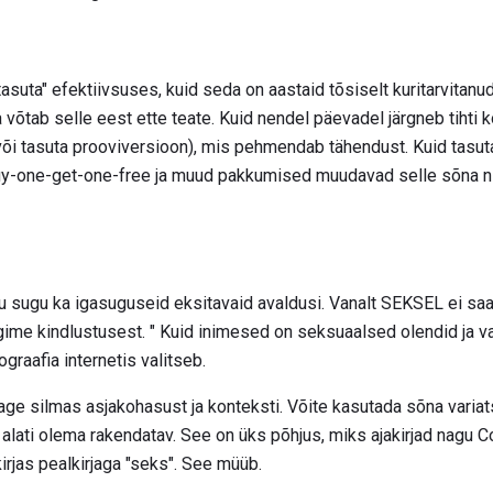
tasuta" efektiivsuses, kuid seda on aastaid tõsiselt kuritarvitanu
ja võtab selle eest ette teate. Kuid nendel päevadel järgneb tihti k
või tasuta prooviversioon), mis pehmendab tähendust. Kuid tasuta
uy-one-get-one-free ja muud pakkumised muudavad selle sõna ni
gu sugu ka igasuguseid eksitavaid avaldusi. Vanalt SEKSEL ei sa
gime kindlustusest. " Kuid inimesed on seksuaalsed olendid ja 
graafia internetis valitseb.
age silmas asjakohasust ja konteksti. Võite kasutada sõna varia
alati olema rakendatav. See on üks põhjus, miks ajakirjad nagu 
rjas pealkirjaga "seks". See müüb.