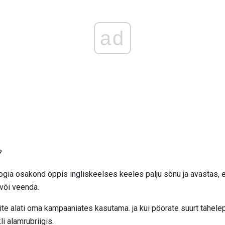
ad
?
loogia osakond õppis ingliskeelses keeles palju sõnu ja avastas,
 või veenda.
te alati oma kampaaniates kasutama. ja kui pöörate suurt tähelep
li alamrubriigis.