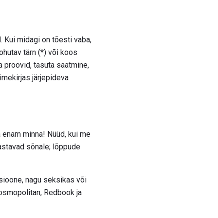
d. Kui midagi on tõesti vaba,
ohutav tärn (*) või koos
 proovid, tasuta saatmine,
mekirjas järjepideva
a enam minna! Nüüd, kui me
vastavad sõnale; lõppude
tsioone, nagu seksikas või
Cosmopolitan, Redbook ja