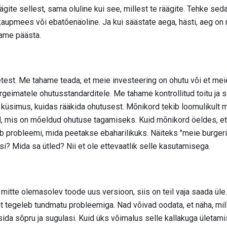
ägite sellest, sama oluline kui see, millest te räägite. Tehke seda
-kaupmees või ebatõenäoline. Ja kui säästate aega, hästi, aeg on
hame päästa.
est. Me tahame teada, et meie investeering on ohutu või et me
eimatele ohutusstandarditele. Me tahame kontrollitud toitu ja soo
ib küsimus, kuidas rääkida ohutusest. Mõnikord tekib loomulikult m
 mis on mõeldud ohutuse tagamiseks. Kuid mõnikord öeldes, et s
ab probleemi, mida peetakse ebaharilikuks. Näiteks "meie burger
i? Mida sa ütled? Nii et ole ettevaatlik selle kasutamisega.
e, mitte olemasolev toode uus versioon, siis on teil vaja saada ül
ient tegeleb tundmatu probleemiga. Nad võivad oodata, et näha, mi
sida sõpru ja sugulasi. Kuid üks võimalus selle kallakuga ületam