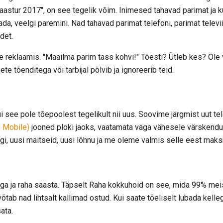
maastur 2017", on see tegelik võim. Inimesed tahavad parimat ja 
a, veelgi paremini. Nad tahavad parimat telefoni, parimat televii
det.
ne reklaamis. "Maailma parim tass kohvi!" Tõesti? Ütleb kes? Ol
e tõenditega või tarbijal põlvib ja ignoreerib teid.
i see pole tõepoolest tegelikult nii uus. Soovime järgmist uut te
n Mobile)
jooned ploki jaoks, vaatamata väga vähesele värskendu
kingi, uusi maitseid, uusi lõhnu ja me oleme valmis selle eest mak
ega ja raha säästa. Täpselt Raha kokkuhoid on see, mida 99% meis
tab nad lihtsalt kallimad ostud. Kui saate tõeliselt lubada kell
ata.