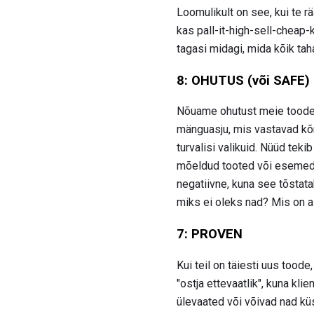
Loomulikult on see, kui te rä
kas pall-it-high-sell-cheap
tagasi midagi, mida kõik ta
8: OHUTUS (või SAFE)
Nõuame ohutust meie toodet
mänguasju, mis vastavad kõrg
turvalisi valikuid. Nüüd tek
mõeldud tooted või esemed,
negatiivne, kuna see tõstat
miks ei oleks nad? Mis on as
7: PROVEN
Kui teil on täiesti uus tood
"ostja ettevaatlik", kuna kl
ülevaated või võivad nad kü