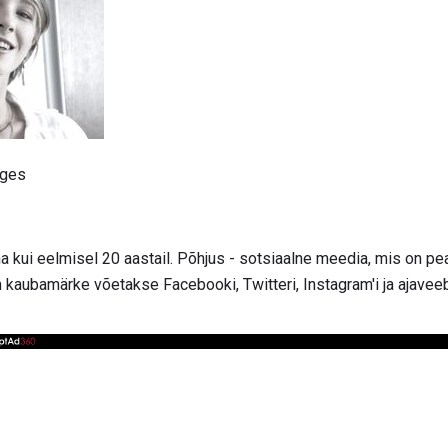
ages
a kui eelmisel 20 aastail. Põhjus - sotsiaalne meedia, mis on pe
m kaubamärke võetakse Facebooki, Twitteri, Instagram'i ja ajave