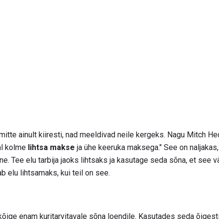
mitte ainult kiiresti, nad meeldivad neile kergeks. Nagu Mitch He
al kolme
lihtsa makse
ja ühe keeruka maksega." See on naljakas, 
ne. Tee elu tarbija jaoks lihtsaks ja kasutage seda sõna, et see väl
 elu lihtsamaks, kui teil on see.
kõige enam kuritarvitavale sõna loendile. Kasutades seda õigesti