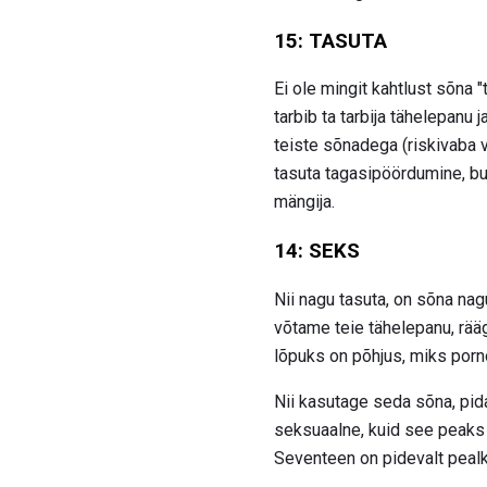
15: TASUTA
Ei ole mingit kahtlust sõna "
tarbib ta tarbija tähelepanu 
teiste sõnadega (riskivaba 
tasuta tagasipöördumine, b
mängija.
14: SEKS
Nii nagu tasuta, on sõna na
võtame teie tähelepanu, rää
lõpuks on põhjus, miks porno
Nii kasutage seda sõna, pid
seksuaalne, kuid see peaks 
Seventeen on pidevalt pealki