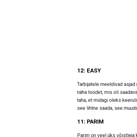
12: EASY
Tarbijatele meeldivad asjad 
näha toodet, mis oli saadav
taha, et midagi oleks keeruli
see lihtne saada, see muudab
11: PARIM
Parim on veel üks võistleja 