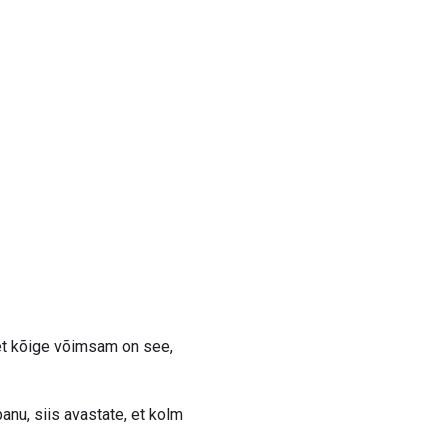
 et kõige võimsam on see,
anu, siis avastate, et kolm