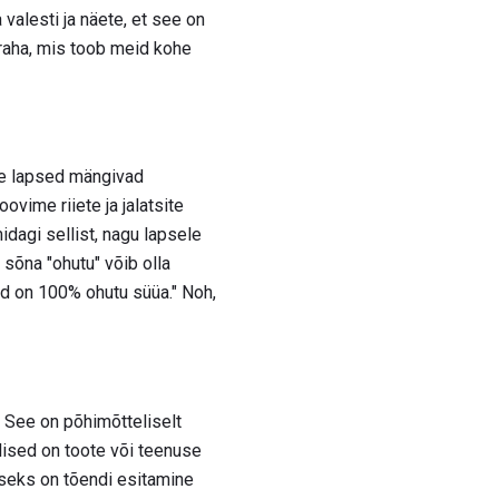
 valesti ja näete, et see on
 raha, mis toob meid kohe
ie lapsed mängivad
vime riiete ja jalatsite
idagi sellist, nagu lapsele
õna "ohutu" võib olla
id on 100% ohutu süüa." Noh,
e. See on põhimõtteliselt
llised on toote või teenuse
iseks on tõendi esitamine