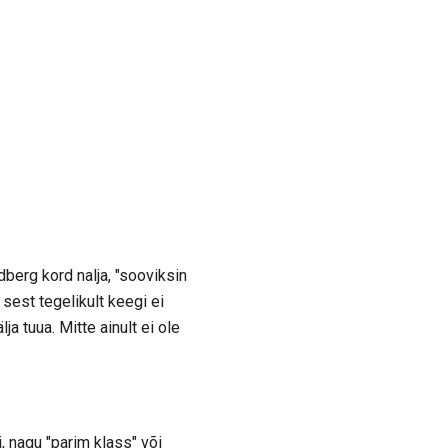
dberg kord nalja, "sooviksin
sest tegelikult keegi ei
ja tuua. Mitte ainult ei ole
, nagu "parim klass" või