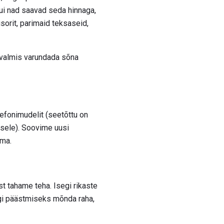
kui nad saavad seda hinnaga,
sorit, parimaid teksaseid,
e valmis varundada sõna
lefonimudelit (seetõttu on
sele). Soovime uusi
sma.
t tahame teha. Isegi rikaste
egi päästmiseks mõnda raha,