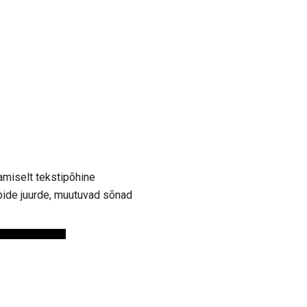
amiselt tekstipõhine
ebide juurde, muutuvad sõnad