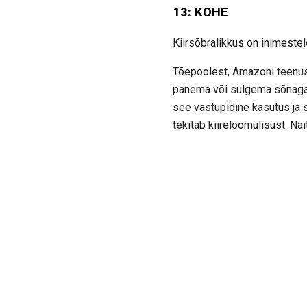
13: KOHE
Kiirsõbralikkus on inimestele
Tõepoolest, Amazoni teenus 
panema või sulgema sõnaga n
see vastupidine kasutus ja s
tekitab kiireloomulisust. Nä