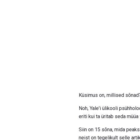
Küsimus on, millised sõnad
Noh, Yale'i ülikooli psühho
eriti kui ta üritab seda müüa
Siin on 15 sõna, mida peaksi
neist on tegelikult selle artik