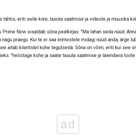
 tähtis, eriti selle kiire, tasuta saatmise ja videote ja muusika k
Prime Now sisaldab sõna pealkirjas. "Ma tahan seda nüüd. Anna 
agu praegu. Kui te ei saa inimestele midagi nüüd anda, ärge lu
ee aitab klientidel kohe tegutseda. Sõna on võim, eriti kui see 
iteks: "helistage kohe ja saate tasuta saatmise ja täiendava toote 
ad