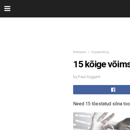
Reklaam
Copywriting
15 kõige võim
by Paul Suggett
Need 15 tõestatud sõna toov