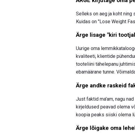
ÄRGE kirjutage oma pea
Selleks on aeg ja koht ning
Kuidas on "Lose Weight Fast!
Ärge lisage "kiri tootjal
Uurige oma lemmikkatalooge j
kvaliteeti, klientide pühend
tooteliini tähelepanu juhtimi
ebamäärane tunne. Võimaldade
Ärge andke raskeid fa
Just faktid ma'am, nagu nad 
kirjeldused peavad olema või
koopia peaks siiski olema lü
Ärge lõigake oma lehe