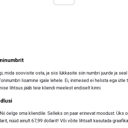
ninumbrit
, mida soovisite osta, ja siis lükkasite siin numbri juurde ja sea
ninumbri lisamine igale lehele. Ei, inimesed ei helista ega ütle t
ise lihtsus jääb teie kliendi meelest endiselt kinni.
dlusi
Nii öelge oma kliendile. Selleks on paar erinevat moodust. Üks on 
larit, nüüd ainult 67,99 dollarit! Või võite lihtsalt kasutada graafi