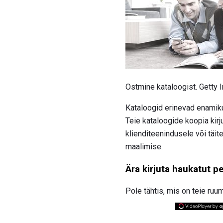
Ostmine kataloogist. Getty
Kataloogid erinevad enamiku
Teie kataloogide koopia kir
klienditeenindusele või täit
maalimise.
Ära kirjuta haukatut pe
Pole tähtis, mis on teie ruum