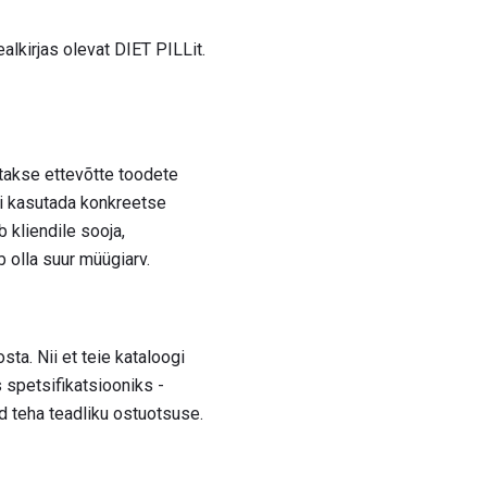
alkirjas olevat DIET PILLit.
atakse ettevõtte toodete
egi kasutada konkreetse
b kliendile sooja,
 olla suur müügiarv.
ta. Nii et teie kataloogi
s spetsifikatsiooniks -
d teha teadliku ostuotsuse.