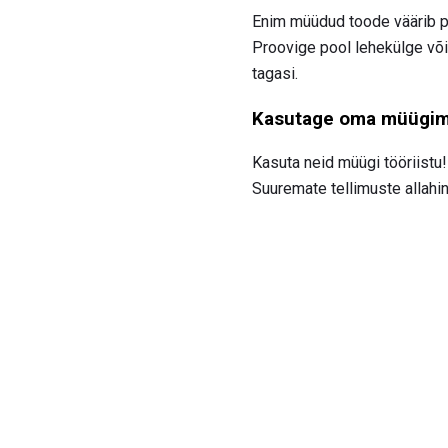
Enim müüdud toode väärib pal
Proovige pool lehekülge võ
tagasi.
Kasutage oma müügim
Kasuta neid müügi tööriistu!
Suuremate tellimuste allahi