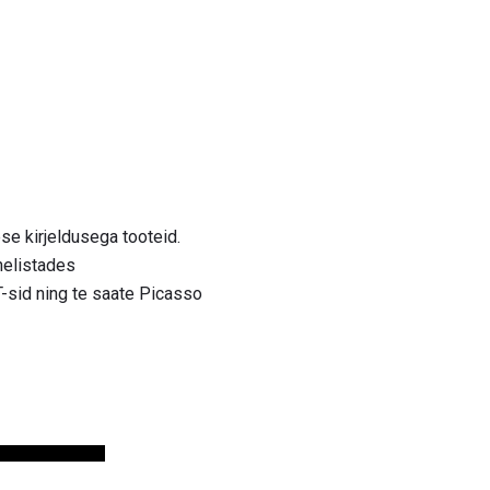
se kirjeldusega tooteid.
helistades
T-sid ning te saate Picasso