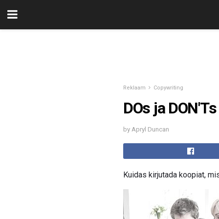
Reklaam
Copywriting
DOs ja DON'Ts 
by Apryl Duncan
Kuidas kirjutada koopiat, mi