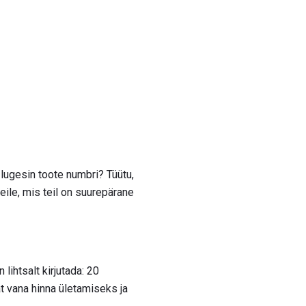
l lugesin toote numbri? Tüütu,
eile, mis teil on suurepärane
lihtsalt kirjutada: 20
kat vana hinna ületamiseks ja