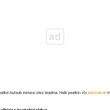
ad
alkiri kutsub inimesi üles teadma. Halb pealkiri või
alamrubriik
mu