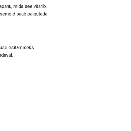
epanu, mida see väärib.
 esemeid saab paigutada
imuse esitamiseks.
adaval.