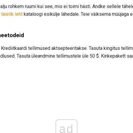
ju rohkem ruumi kui see, mis ei toimi hästi. Andke sellele tähel
i
täielik leht
kataloogi esikülje lähedale. Teie väiksema müüjaga
eetodeid
 Krediitkaardi tellimused aktsepteeritakse. Tasuta kingitus tell
ndlused. Tasuta üleandmine tellimustele üle 50 $. Kinkepakett sa
ad