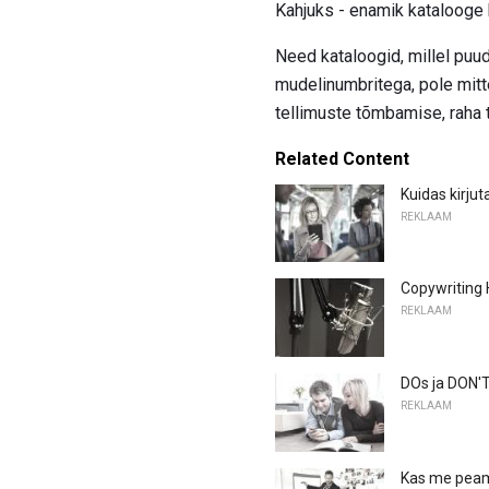
Kahjuks - enamik katalooge 
Need kataloogid, millel puud
mudelinumbritega, pole mitte
tellimuste tõmbamise, raha 
Related Content
Kuidas kirju
REKLAAM
Copywriting 
REKLAAM
DOs ja DON'T
REKLAAM
Kas me peame