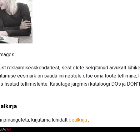
 Images
st reklaamikeskkondadest, sest olete selgitanud arvukalt lühike
jutamise eesmärk on saada inimestele otse oma toote tellimine, 
es lisatud tellimislehte. Kasutage järgmisi kataloogi DOs ja DON'
alkirja
i piiranguteta, kirjutama lühidalt
pealkirja
.