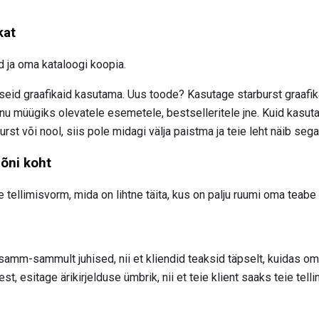
kat
id ja oma kataloogi koopia.
eid graafikaid kasutama. Uus toode? Kasutage starburst graafikat
u müügiks olevatele esemetele, bestselleritele jne. Kuid kasuta
burst või nool, siis pole midagi välja paistma ja teie leht näib seg
õni koht
 tellimisvorm, mida on lihtne täita, kus on palju ruumi oma teabe
samm-sammult juhised, nii et kliendid teaksid täpselt, kuidas oma
t, esitage ärikirjelduse ümbrik, nii et teie klient saaks teie telli