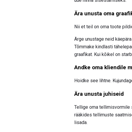
uue hinna sisestamiseks.
Ära unusta oma graafi
Nii et teil on oma toote pild
Ärge unustage neid käepäras
Tõmmake kindlasti tähelepan
graafikat. Kui kõikel on star
Andke oma kliendile m
Hoidke see lihtne. Kujundage
Ära unusta juhiseid
Tellige oma tellimisvormile 
rääkides tellimuste saatmises
lisada.