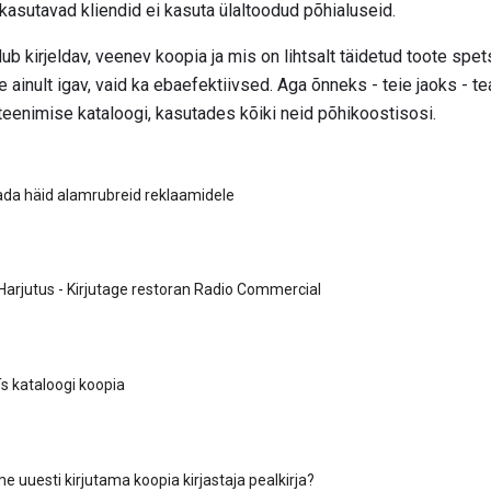
kasutavad kliendid ei kasuta ülaltoodud põhialuseid.
ub kirjeldav, veenev koopia ja mis on lihtsalt täidetud toote spets
 ainult igav, vaid ka ebaefektiivsed. Aga õnneks - teie jaoks - te
teenimise kataloogi, kasutades kõiki neid põhikoostisosi.
tada häid alamrubreid reklaamidele
Harjutus - Kirjutage restoran Radio Commercial
s kataloogi koopia
 uuesti kirjutama koopia kirjastaja pealkirja?