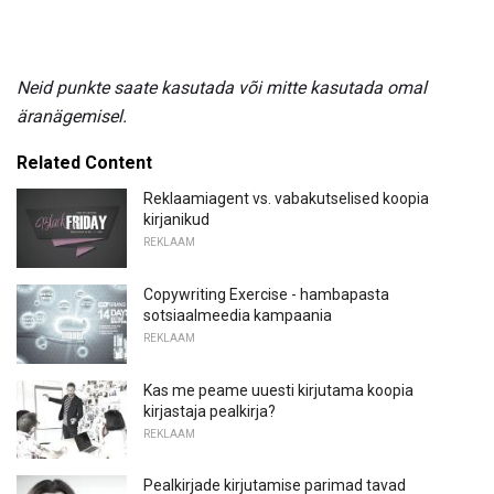
Neid punkte saate kasutada või mitte kasutada omal
äranägemisel.
Related Content
Reklaamiagent vs. vabakutselised koopia
kirjanikud
REKLAAM
Copywriting Exercise - hambapasta
sotsiaalmeedia kampaania
REKLAAM
Kas me peame uuesti kirjutama koopia
kirjastaja pealkirja?
REKLAAM
Pealkirjade kirjutamise parimad tavad