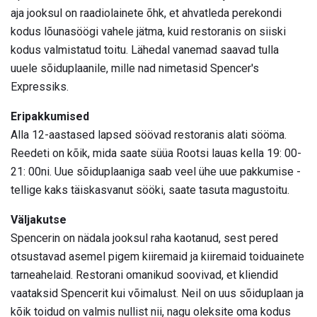
aja jooksul on raadiolainete õhk, et ahvatleda perekondi
kodus lõunasöögi vahele jätma, kuid restoranis on siiski
kodus valmistatud toitu. Lähedal vanemad saavad tulla
uuele sõiduplaanile, mille nad nimetasid Spencer's
Expressiks.
Eripakkumised
Alla 12-aastased lapsed söövad restoranis alati sööma.
Reedeti on kõik, mida saate süüa Rootsi lauas kella 19: 00-
21: 00ni. Uue sõiduplaaniga saab veel ühe uue pakkumise -
tellige kaks täiskasvanut sööki, saate tasuta magustoitu.
Väljakutse
Spencerin on nädala jooksul raha kaotanud, sest pered
otsustavad asemel pigem kiiremaid ja kiiremaid toiduainete
tarneahelaid. Restorani omanikud soovivad, et kliendid
vaataksid Spencerit kui võimalust. Neil on uus sõiduplaan ja
kõik toidud on valmis nullist nii, nagu oleksite oma kodus