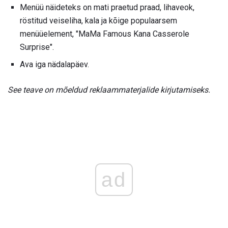
Menüü näideteks on mati praetud praad, lihaveok,
röstitud veiseliha, kala ja kõige populaarsem
menüüelement, "MaMa Famous Kana Casserole
Surprise".
Ava iga nädalapäev.
See teave on mõeldud reklaammaterjalide kirjutamiseks.
ad