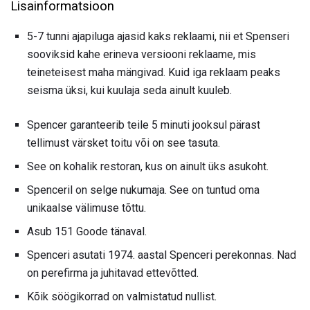
Lisainformatsioon
5-7 tunni ajapiluga ajasid kaks reklaami, nii et Spenseri
sooviksid kahe erineva versiooni reklaame, mis
teineteisest maha mängivad. Kuid iga reklaam peaks
seisma üksi, kui kuulaja seda ainult kuuleb.
Spencer garanteerib teile 5 minuti jooksul pärast
tellimust värsket toitu või on see tasuta.
See on kohalik restoran, kus on ainult üks asukoht.
Spenceril on selge nukumaja. See on tuntud oma
unikaalse välimuse tõttu.
Asub 151 Goode tänaval.
Spenceri asutati 1974. aastal Spenceri perekonnas. Nad
on perefirma ja juhitavad ettevõtted.
Kõik söögikorrad on valmistatud nullist.