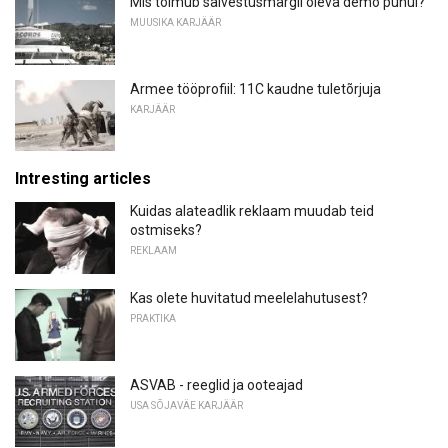
Mis toimub salvestusmärgil oleva demo puhul?
MUUSIKA KARJÄÄR
Armee tööprofiil: 11C kaudne tuletõrjuja
KARJÄÄR
Intresting articles
Kuidas alateadlik reklaam muudab teid
ostmiseks?
REKLAAM
Kas olete huvitatud meelelahutusest?
PRAKTIKA
ASVAB - reeglid ja ooteajad
USA SÕJAVÄE KARJÄÄR