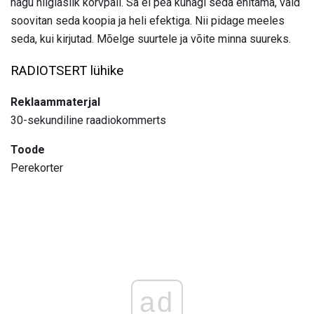
nagu hiiglaslik korvpall. Sa ei pea kunagi seda ehitama, vaid
soovitan seda koopia ja heli efektiga. Nii pidage meeles
seda, kui kirjutad. Mõelge suurtele ja võite minna suureks.
RADIOTSERT lühike
Reklaammaterjal
30-sekundiline raadiokommerts
Toode
Perekorter
ad