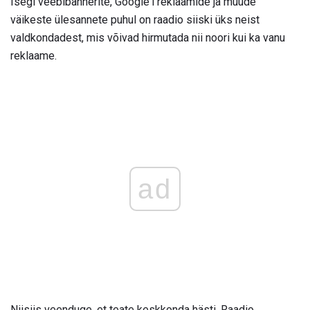
Isegi veebibännerite, Google'i reklaamide ja muude
väikeste ülesannete puhul on raadio siiski üks neist
valdkondadest, mis võivad hirmutada nii noori kui ka vanu
reklaame.
ad
Niisiis veenduge, et teate keskkonda hästi. Raadio