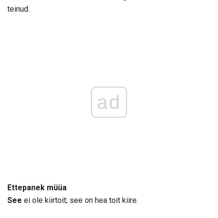
teinud.
ad
Ettepanek müüa
See
ei ole kiirtoit; see on hea toit kiire.