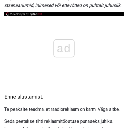
stsenaariumid, inimesed või ettevõtted on puhtalt juhuslik.
ad
Enne alustamist:
Te peaksite teadma, et raadioreklaam on karm. Väga sitke.
Seda peetakse tihti reklaamitööstuse punaseks juhiks.