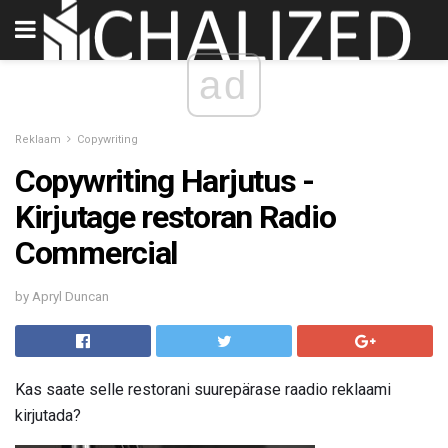
ad
Reklaam
Copywriting
Copywriting Harjutus -
Kirjutage restoran Radio
Commercial
by Apryl Duncan
Kas saate selle restorani suurepärase raadio reklaami
kirjutada?