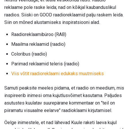
reklaame pole raske leida; nad on kõikjal kaubanduslikul
raadios. Siiski on GOOD raadioreklaamid palju raskem leida.
Siin on mõned alustamiseks inspiratsiooni alad.
Raadioreklaamibüroo (RAB)
Maailma reklaamid (raadio)
Coloribus (raadio)
Parimad reklaamid teleris (raadio)
Viis võtit raadioreklaami edukaks muutmiseks
Samuti peaksite meeles pidama, et raadio on meedium, mis
inspireerib inimesi oma kujutlusvõimet kasutama. Paljudes
asutustes kuulatav suurepärane kommentaar on "teil on
piiramatu visuaalne eelarve" raadioklaami kirjutamisel.
Öelge inimestele, et nad lähevad Kuule raketi laeva kujul