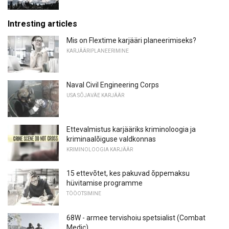
Intresting articles
Mis on Flextime karjääri planeerimiseks?
KARJÄÄRIPLANEERIMINE
Naval Civil Engineering Corps
USA SÕJAVÄE KARJÄÄR
Ettevalmistus karjääriks kriminoloogia ja
kriminaalõiguse valdkonnas
KRIMINOLOOGIA KARJÄÄR
15 ettevõtet, kes pakuvad õppemaksu
hüvitamise programme
TÖÖOTSIMINE
68W - armee tervishoiu spetsialist (Combat
Medic)