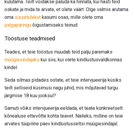
kulutama. Teilt võidakse paluda ka hinnata, kui hästi teid
oskate ja mida te arvate, et olete väärt. Olge valmis arutama
oma
sissetulekut
kasumi osas, mille olete oma
palgapäringu
õigustamiseks teinud.
Tööstuse teadmised
Teades, et teie tööstus muudab teid palju paremaks
müügiesindajaks
kui siis, kui olete kindlustusvaldkonnas
kindel.
Seda silmas pidades ootate, et teie intervjueerija küsiks
teilt selliseid küsimusi nagu juhid, mis mõjutavad turgu
järgmise 18 kuu jooksul?
Samuti võiks intervjueerija eeldada, et teate konkreetselt
kõnealuse ettevõtte kohta teavet. Näiteks, milline on teie
arvates tüüpiline päev kindlustusseltsi müügiesindajal.