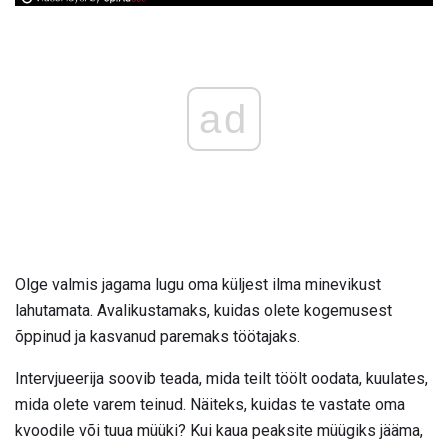
ad
Olge valmis jagama lugu oma küljest ilma minevikust
lahutamata. Avalikustamaks, kuidas olete kogemusest
õppinud ja kasvanud paremaks töötajaks.
Intervjueerija soovib teada, mida teilt töölt oodata, kuulates,
mida olete varem teinud. Näiteks, kuidas te vastate oma
kvoodile või tuua müüki? Kui kaua peaksite müügiks jääma,