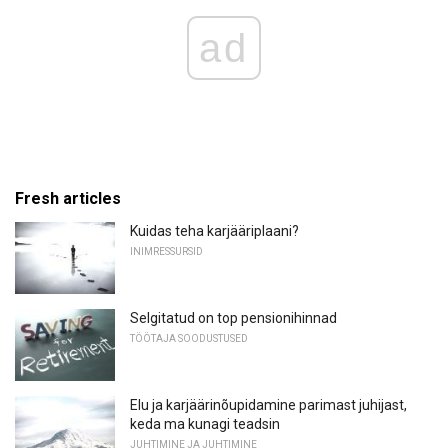
ad
Fresh articles
Kuidas teha karjääriplaani?
INIMRESSURSID
Selgitatud on top pensionihinnad
TÖÖTAJA SOODUSTUSED
Elu ja karjäärinõupidamine parimast juhijast,
keda ma kunagi teadsin
JUHTIMINE JA JUHTIMINE