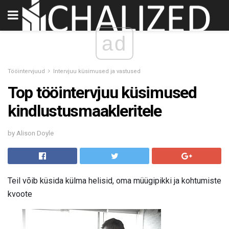
ad
Tööintervjuud
Intervjuu küsimused ja vastused
Top tööintervjuu küsimused
kindlustusmaakleritele
by Alison Doyle
Teil võib küsida külma helisid, oma müügipikki ja kohtumiste
kvoote