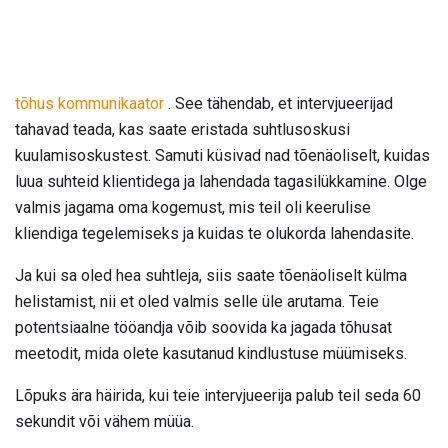
tõhus kommunikaator
. See tähendab, et intervjueerijad
tahavad teada, kas saate eristada suhtlusoskusi
kuulamisoskustest. Samuti küsivad nad tõenäoliselt, kuidas
luua suhteid klientidega ja lahendada tagasilükkamine. Olge
valmis jagama oma kogemust, mis teil oli keerulise
kliendiga tegelemiseks ja kuidas te olukorda lahendasite.
Ja kui sa oled hea suhtleja, siis saate tõenäoliselt külma
helistamist, nii et oled valmis selle üle arutama. Teie
potentsiaalne tööandja võib soovida ka jagada tõhusat
meetodit, mida olete kasutanud kindlustuse müümiseks.
Lõpuks ära häirida, kui teie intervjueerija palub teil seda 60
sekundit või vähem müüa.