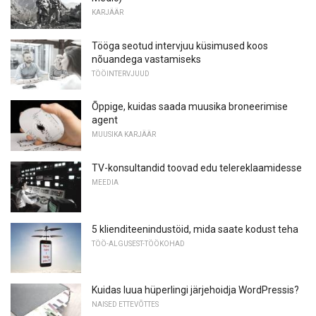
KARJÄÄR
Tööga seotud intervjuu küsimused koos
nõuandega vastamiseks
TÖÖINTERVJUUD
Õppige, kuidas saada muusika broneerimise
agent
MUUSIKA KARJÄÄR
TV-konsultandid toovad edu telereklaamidesse
MEEDIA
5 klienditeenindustöid, mida saate kodust teha
TÖÖ-ALGUSEST-TÖÖKOHAD
Kuidas luua hüperlingi järjehoidja WordPressis?
NAISED ETTEVÕTTES