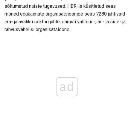
sõltumatud naiste tugevused. HBR-is küsitletud seas
mõned edukaimate organisatsioonide seas 7280 juhtivaid
era- ja avaliku sektori juhte, samuti valitsus-, äri- ja sise- ja
rahvusvahelisi organisatsioone.
ad