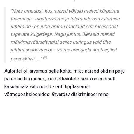
"Kaks omadust, kus naised võitsid mehed kõrgeima
tasemega - algatusvõime ja tulemuste saavutamise
juhtimine - on juba ammu mõelnud eriti meessoost
tugevate külgedega. Nagu juhtus, ületasid mehed
märkimisväärselt naisi selles uuringus vaid ühe
juhtimispädevusega - võime arendada strateegilist
(4)
perspektiivi ... "
Autoritel oli arvamus selle kohta, miks naised olid nii palju
paremad kui mehed, kuid ettevõtete seas on endiselt
kasutamata vahendeid - eriti tipptasemel
võtmepositsioonides: ähvardav diskrimineerimine.