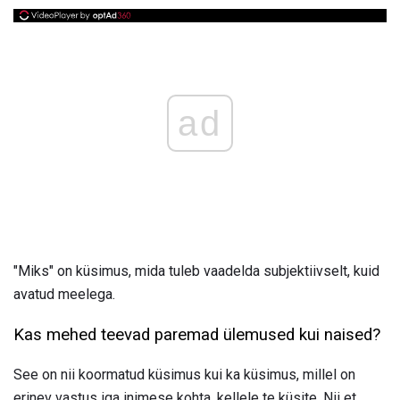
ad
"Miks" on küsimus, mida tuleb vaadelda subjektiivselt, kuid
avatud meelega.
Kas mehed teevad paremad ülemused kui naised?
See on nii koormatud küsimus kui ka küsimus, millel on
erinev vastus iga inimese kohta, kellele te küsite. Nii et