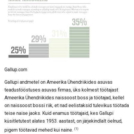
Gallup.com
Gallupi andmetel on Ameerika Ühendriikides asuvas
teadustööstuses asuvas firmas, üks kolmest töötajast
Ameerika Ühendriikides naissoost boss ja töötajad, kellel
on naissoost bossi riik, et nad eelistaksid tulevikus töötada
teise naise jaoks. Kuid enamus töötajaid, kes Gallupi
küsitletutest alates 1953. aastast, on järjekindlalt öelnud,
(1)
pigem töötavad mehed kui naine.