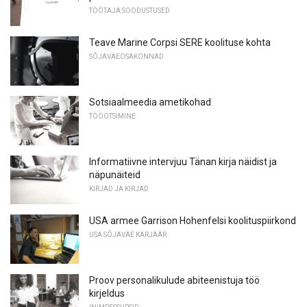
TÖÖTAJA SOODUSTUSED
Teave Marine Corpsi SERE koolituse kohta
SÕJAVÄEOSAKONNAD
Sotsiaalmeedia ametikohad
TÖÖOTSIMINE
Informatiivne intervjuu Tänan kirja näidist ja
näpunäiteid
KIRJAD JA KIRJAD
USA armee Garrison Hohenfelsi koolituspiirkond
USA SÕJAVÄE KARJÄÄR
Proov personalikulude abiteenistuja töö
kirjeldus