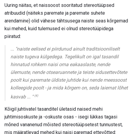
Uuring näitas, et naissoost sooritatud stereotüüpsed
atribuudid (näiteks paremate ja paremate suhete
arendamine) olid vähese tähtsusega naiste seas kõrgemad
kui mehed, kuid tulemused ei olnud stereotüüpidega
piiratud:
... "naiste eelised ei piirdunud ainult traditsiooniliselt
naiste tugeva külgedega. Tegelikult on igal tasandil
hinnatud rohkem naisi oma eakaaslaste, nende
ülemuste, nende otsearuannete ja teiste sidusettevõtete
poolt kui paremate üldiste juhtide kui nende meessoost
kolleegide poolt - ja mida kõrgem on, seda laiemat lõhet
(4)
kasvab ... "
Kõigil juhtivatel tasanditel ületasid naised mehi
juhtimisoskuste ja -oskuste osas - isegi lükkas tagasi
mõned vananenud mõisted stereotüüpsetest tunnustest,
mis määratlevad mehed kui naisi paremad ettevõtted: