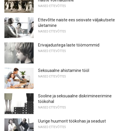
naiste võimalustele
NAISED ETTEVÕTTES
Ettevõtte naiste ees seisvate väljakutsete
ületamine
NAISED ETTEVÕTTES
Erivajadustega laste töömommid
NAISED ETTEVÕTTES
Seksuaalne ahistamine tööl
NAISED ETTEVÕTTES
Sooline ja seksuaalne diskrimineerimine
töökohal
NAISED ETTEVÕTTES
Uurige huumorit töökohas ja seadust
NAISED ETTEVÕTTES