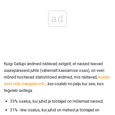
ad
Kuigi Gallupi andmed näitavad selgelt, et naised teevad
suurepäraseid juhte (vähemalt kaasamise osas), on veel
mõned huvitavad statistilised andmed, mis näitavad,
kuidas
sool võib mängida rolli
,
kes
osaleb nii palju kui see, kes
tegeleb sellega:
35% osalus, kui juhid ja töötajad on mõlemad naised;
31% -line osalus, kui juhid on mehed ja töötajad on