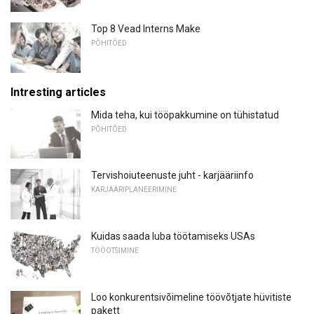
Top 8 Vead Interns Make
PÕHITÕED
Intresting articles
Mida teha, kui tööpakkumine on tühistatud
PÕHITÕED
Tervishoiuteenuste juht - karjääriinfo
KARJÄÄRIPLANEERIMINE
Kuidas saada luba töötamiseks USAs
TÖÖOTSIMINE
Loo konkurentsivõimeline töövõtjate hüvitiste
pakett