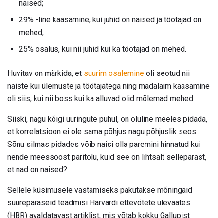
naised;
29% -line kaasamine, kui juhid on naised ja töötajad on
mehed;
25% osalus, kui nii juhid kui ka töötajad on mehed.
Huvitav on märkida, et
suurim osalemine
oli seotud nii
naiste kui ülemuste ja töötajatega ning madalaim kaasamine
oli siis, kui nii boss kui ka alluvad olid mõlemad mehed.
Siiski, nagu kõigi uuringute puhul, on oluline meeles pidada,
et korrelatsioon ei ole sama põhjus nagu põhjuslik seos.
Sõnu silmas pidades võib naisi olla paremini hinnatud kui
nende meessoost päritolu, kuid see on lihtsalt sellepärast,
et nad on naised?
Sellele küsimusele vastamiseks pakutakse mõningaid
suurepäraseid teadmisi Harvardi ettevõtete ülevaates
(HBR) avaldatavast artiklist, mis võtab kokku Gallupist