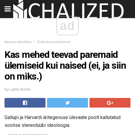
ad
Naised ettevõttes
Töökoha probleemid
Kas mehed teevad paremaid
ülemiseid kui naised (ei, ja siin
on miks.)
by Lahle Wolfe
Gallupi ja Harvardi äritegevuse ülevaate poolt kallutatud
soolise stereotüübi ideoloogia