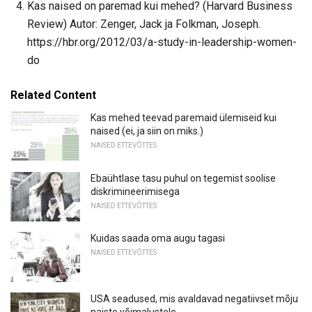
Kas naised on paremad kui mehed? (Harvard Business
Review) Autor: Zenger, Jack ja Folkman, Joseph.
https://hbr.org/2012/03/a-study-in-leadership-women-
do
Related Content
Kas mehed teevad paremaid ülemiseid kui
naised (ei, ja siin on miks.)
NAISED ETTEVÕTTES
Ebaühtlase tasu puhul on tegemist soolise
diskrimineerimisega
NAISED ETTEVÕTTES
Kuidas saada oma augu tagasi
NAISED ETTEVÕTTES
USA seadused, mis avaldavad negatiivset mõju