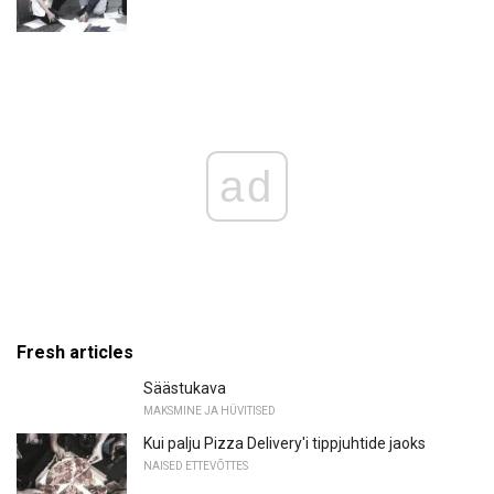
ad
Fresh articles
Säästukava
MAKSMINE JA HÜVITISED
Kui palju Pizza Delivery'i tippjuhtide jaoks
NAISED ETTEVÕTTES