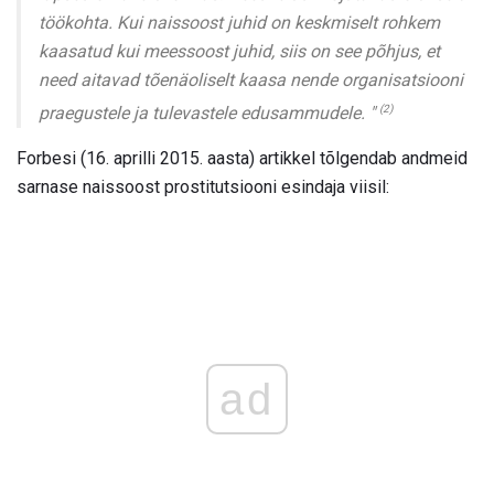
töökohta. Kui naissoost juhid on keskmiselt rohkem
kaasatud kui meessoost juhid, siis on see põhjus, et
need aitavad tõenäoliselt kaasa nende organisatsiooni
(2)
praegustele ja tulevastele edusammudele. "
Forbesi (16. aprilli 2015. aasta) artikkel tõlgendab andmeid
sarnase naissoost prostitutsiooni esindaja viisil:
ad