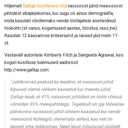
Hiljemalt
Gallupi küsitluses olid
naissoost juhid meessoost
juhtidest ebajärjekorras, kui sugu oli ainus demograafia,
mida kasutati võrdlemaks nende töötajatele asetleidnud
töökohti (st vanus, kogemused aastas, tööstus, rass jne).
Kasutati 12 kaasamise kriteeriumit ja naised jäid mehi 11-
st.
Vastavalt autoritele Kimberly Fitch ja Sangeeta Agrawal, kes
koguti küsitluse tulemused aadressil
http://www.gallup.com:
"Juhtkonnad peaksid ka teadma, et naissoost juhid
kipuvad olema rohkem kaasatud kui meeste juhid.
Gallup leiab, et 41% naissoost juhtidest on tööle võetud,
võrreldes 35% meesjuhtidega. Tegelikult on iga tööealise
põlvkonna naissoost juhid rohkem kaasatud kui nende
meessoost kolleegid, olenemata sellest, kas neil on
lapsed oma leibkonnas. Need leiud mõjutavad oluliselt