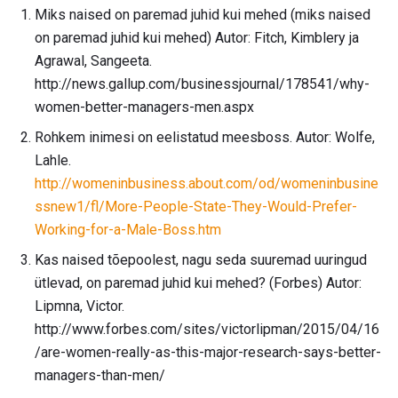
Miks naised on paremad juhid kui mehed (miks naised
on paremad juhid kui mehed) Autor: Fitch, Kimblery ja
Agrawal, Sangeeta.
http://news.gallup.com/businessjournal/178541/why-
women-better-managers-men.aspx
Rohkem inimesi on eelistatud meesboss. Autor: Wolfe,
Lahle.
http://womeninbusiness.about.com/od/womeninbusine
ssnew1/fl/More-People-State-They-Would-Prefer-
Working-for-a-Male-Boss.htm
Kas naised tõepoolest, nagu seda suuremad uuringud
ütlevad, on paremad juhid kui mehed? (Forbes) Autor:
Lipmna, Victor.
http://www.forbes.com/sites/victorlipman/2015/04/16
/are-women-really-as-this-major-research-says-better-
managers-than-men/