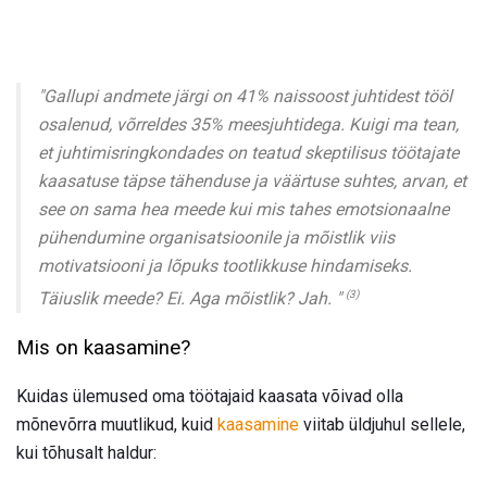
"Gallupi andmete järgi on 41% naissoost juhtidest tööl
osalenud, võrreldes 35% meesjuhtidega. Kuigi ma tean,
et juhtimisringkondades on teatud skeptilisus töötajate
kaasatuse täpse tähenduse ja väärtuse suhtes, arvan, et
see on sama hea meede kui mis tahes emotsionaalne
pühendumine organisatsioonile ja mõistlik viis
motivatsiooni ja lõpuks tootlikkuse hindamiseks.
(3)
Täiuslik meede? Ei. Aga mõistlik? Jah. "
Mis on kaasamine?
Kuidas ülemused oma töötajaid kaasata võivad olla
mõnevõrra muutlikud, kuid
kaasamine
viitab üldjuhul sellele,
kui tõhusalt haldur: