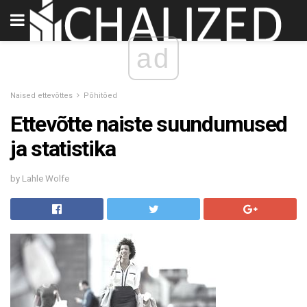
ad
Naised ettevõttes
Põhitõed
Ettevõtte naiste suundumused
ja statistika
by Lahle Wolfe