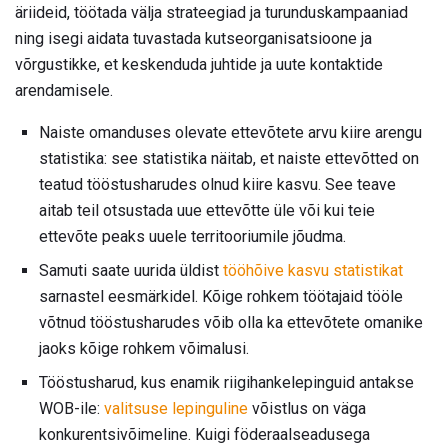
äriideid, töötada välja strateegiad ja turunduskampaaniad
ning isegi aidata tuvastada kutseorganisatsioone ja
võrgustikke, et keskenduda juhtide ja uute kontaktide
arendamisele.
Naiste omanduses olevate ettevõtete arvu kiire arengu
statistika: see statistika näitab, et naiste ettevõtted on
teatud tööstusharudes olnud kiire kasvu. See teave
aitab teil otsustada uue ettevõtte üle või kui teie
ettevõte peaks uuele territooriumile jõudma.
Samuti saate uurida üldist
tööhõive kasvu statistikat
sarnastel eesmärkidel. Kõige rohkem töötajaid tööle
võtnud tööstusharudes võib olla ka ettevõtete omanike
jaoks kõige rohkem võimalusi.
Tööstusharud, kus enamik riigihankelepinguid antakse
WOB-ile:
valitsuse lepinguline
võistlus on väga
konkurentsivõimeline. Kuigi föderaalseadusega