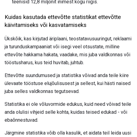
teenisid 12,8 miljonit inimest kogu riigis.
Kuidas kasutada ettevõtte statistikat ettevõtte
käivitamiseks või kasvatamiseks
Ükskõik, kas kirjutad äriplaani, teostatavusuuringut, reklaami
ja turunduskampaaniat või isegi veel otsustate, milline
ettevõte hakkama hakata, vaadake, mis juba valdkonnas või
tööstusharus, kus teid huvitab, juhtub.
Ettevõtte suundumused ja statistika võivad anda teile kiire
ülevaate tööstuse elujõulisusest ja sellest, kui hästi naised
juba selles valdkonnas tegutsevad.
Statistika ei ole võluvormide edukus, kuid need võivad teile
anda olulisi vihjeid selle kohta, kuidas teised edukad - või
ebaõnnestuvad.
Järgmine statistika võib olla kasulik, et aidata teil leida uusi