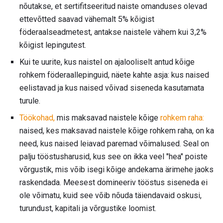
nõutakse, et sertifitseeritud naiste omanduses olevad
ettevõtted saavad vähemalt 5% kõigist
föderaalseadmetest, antakse naistele vähem kui 3,2%
kõigist lepingutest.
Kui te uurite, kus naistel on ajalooliselt antud kõige
rohkem föderaallepinguid, näete kahte asja: kus naised
eelistavad ja kus naised võivad siseneda kasutamata
turule.
Töökohad,
mis maksavad naistele kõige
rohkem raha:
naised, kes maksavad naistele kõige rohkem raha, on ka
need, kus naised leiavad paremad võimalused. Seal on
palju tööstusharusid, kus see on ikka veel "hea" poiste
võrgustik, mis võib isegi kõige andekama ärimehe jaoks
raskendada. Meesest domineeriv tööstus siseneda ei
ole võimatu, kuid see võib nõuda täiendavaid oskusi,
turundust, kapitali ja võrgustike loomist.