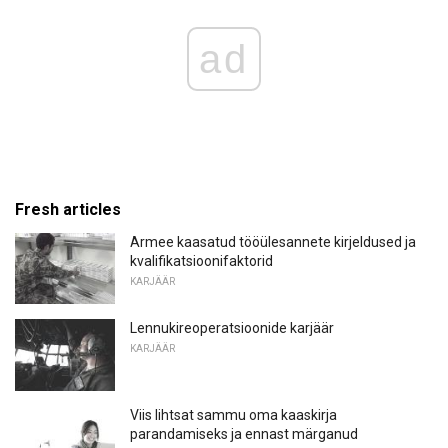
ad
Fresh articles
Armee kaasatud tööülesannete kirjeldused ja
kvalifikatsioonifaktorid
KARJÄÄR
Lennukireoperatsioonide karjäär
KARJÄÄR
Viis lihtsat sammu oma kaaskirja
parandamiseks ja ennast märganud