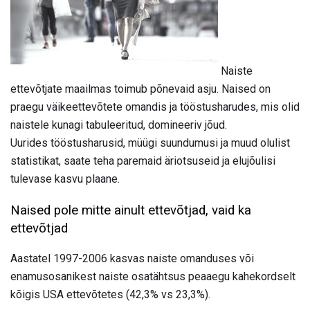
Naiste
ettevõtjate maailmas toimub põnevaid asju. Naised on
praegu väikeettevõtete omandis ja tööstusharudes, mis olid
naistele kunagi tabuleeritud, domineeriv jõud.
Uurides tööstusharusid, müügi suundumusi ja muud olulist
statistikat, saate teha paremaid äriotsuseid ja elujõulisi
tulevase kasvu plaane.
Naised pole mitte ainult ettevõtjad, vaid ka
ettevõtjad
Aastatel 1997-2006 kasvas naiste omanduses või
enamusosanikest naiste osatähtsus peaaegu kahekordselt
kõigis USA ettevõtetes (42,3% vs 23,3%).