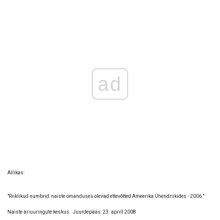
ad
Allikas:
"Riiklikud numbrid: naiste omanduses olevad ettevõtted Ameerika Ühendriikides - 2006."
Naiste äriuuringute keskus.
Juurdepääs: 23. aprill 2008