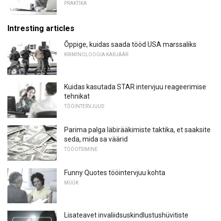
PRAKTIKA
Intresting articles
Õppige, kuidas saada tööd USA marssaliks
KRIMINOLOOGIA KARJÄÄR
Kuidas kasutada STAR intervjuu reageerimise
tehnikat
TÖÖINTERVJUUD
Parima palga läbirääkimiste taktika, et saaksite
seda, mida sa väärid
TÖÖOTSIMINE
Funny Quotes tööintervjuu kohta
MÜÜK
Lisateavet invaliidsuskindlustushüvitiste