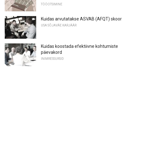
TÖÖOTSIMINE
Kuidas arvutatakse ASVAB (AFQT) skoor
USA SÕJAVÄE KARJÄÄR
Kuidas koostada efektiivne kohtumiste
päevakord
INIMRESSURSID