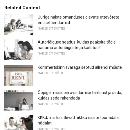
Related Content
Uurige naiste omanduses olevate ettevõtete
enesetõendamist
NAISED ETTEVÕTTES
Autoriõiguse seadus: kuidas peaksite tööle
näitama autoriõigustega kaitstud?
NAISED ETTEVÕTTES
Kommertskinnisvaraga seotud allrendi mõiste
NAISED ETTEVÕTTES
Õppige missiooni avaldamise tähtsust ja seda,
kuidas seda rakendada
NAISED ETTEVÕTTES
KKKd, mis käsitlevad riikliku naiste töönädala
nädalat
NAISED ETTEVÕTTES