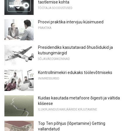
taotlemise kohta
TÖÖTAJA SOODUSTUSED
Proovi praktika intervjuu küsimused
PRAKTIKA
Presidendiks kasutatavad õhusõidukid ja
kutsungimärgid
SÕJAVÄEOSAKONNAD
Kontrollnimekiri edukaks töölevõtmiseks
INIMRESSURSID
Kuidas kasutada metafoore õigesti ja vältida
klišeese
ILUKIRJANDUS KARJÄÄRIDE KIRJUTAMINE
Top Ten põhjus (lõpetamine) Getting
vallandatud