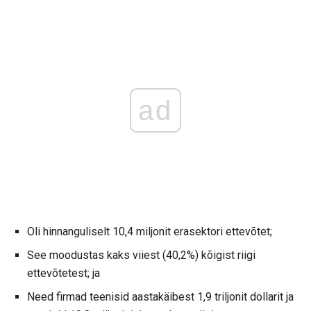
ad
Oli hinnanguliselt 10,4 miljonit erasektori ettevõtet;
See moodustas kaks viiest (40,2%) kõigist riigi
ettevõtetest; ja
Need firmad teenisid aastakäibest 1,9 triljonit dollarit ja