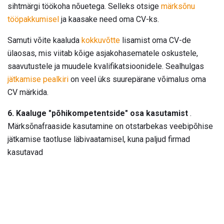
sihtmärgi töökoha nõuetega. Selleks otsige
märksõnu
tööpakkumisel
ja kaasake need oma CV-ks.
Samuti võite kaaluda
kokkuvõtte
lisamist oma CV-de
ülaosas, mis viitab kõige asjakohasematele oskustele,
saavutustele ja muudele kvalifikatsioonidele. Sealhulgas
jätkamise pealkiri
on veel üks suurepärane võimalus oma
CV märkida.
6. Kaaluge "põhikompetentside" osa kasutamist
.
Märksõnafraaside kasutamine on otstarbekas veebipõhise
jätkamise taotluse läbivaatamisel, kuna paljud firmad
kasutavad