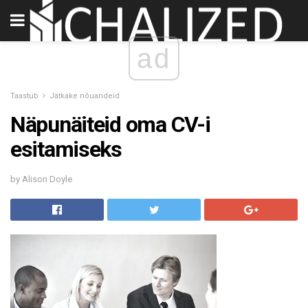
ad
Taastub
Jätkake nõuandeid
Näpunäiteid oma CV-i
esitamiseks
by Alison Doyle