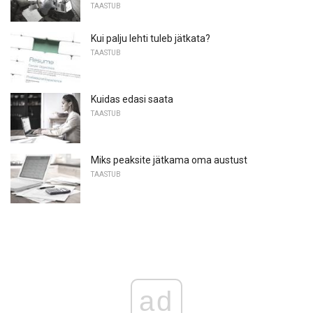
TAASTUB
Kui palju lehti tuleb jätkata?
TAASTUB
Kuidas edasi saata
TAASTUB
Miks peaksite jätkama oma austust
TAASTUB
ad