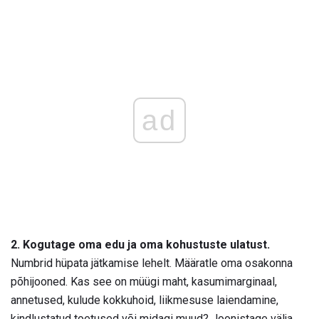
ad
2. Kogutage oma edu ja oma kohustuste ulatust.
Numbrid hüpata jätkamise lehelt. Määratle oma osakonna
põhijooned. Kas see on müügi maht, kasumimarginaal,
annetused, kulude kokkuhoid, liikmesuse laiendamine,
kindlustatud toetused või midagi muud? Joonistage välja