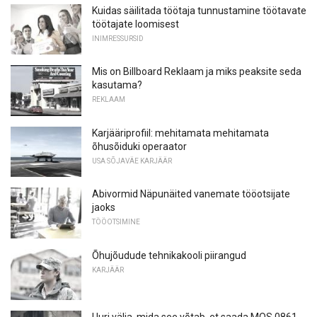
Kuidas säilitada töötaja tunnustamine töötavate
töötajate loomisest
INIMRESSURSID
Mis on Billboard Reklaam ja miks peaksite seda
kasutama?
REKLAAM
Karjääriprofiil: mehitamata mehitamata
õhusõiduki operaator
USA SÕJAVÄE KARJÄÄR
Abivormid Näpunäited vanemate tööotsijate
jaoks
TÖÖOTSIMINE
Õhujõudude tehnikakooli piirangud
KARJÄÄR
Uuri välja, mida see võtab, et saada MOS 0861