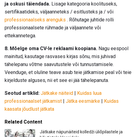
ja oskusi täiendada.
Lisage kategooria koolituseks,
sertifikaatideks, väljaanneteks / esitlusteks ja / või
professionaalseks arenguks
. Rõhutage juhtide rolli
professionaalsete rühmade ja väljaannete või
ettekannetega.
8. Mõelge oma CV-le reklaami koopiana.
Nagu eespool
mainitud, kasutage rasvases kirjas sõnu, mis juhivad
tähelepanu võtme saavutustele või tunnustamisele.
Veenduge, et oluline teave asub teie jätkamise peal või teie
kirjelduste alguses, nii et see ei jää tähelepanuta.
Seotud artiklid:
Jätkake näiteid
|
Kuidas luua
professionaalset jätkamist
|
Jätka eesmärke
|
Kuidas
kaasata jõudlust jätkata
Related Content
Jätkake näpunäiteid kolledži üliõpilastele ja