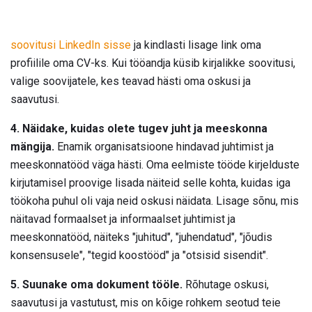
soovitusi LinkedIn sisse
ja kindlasti lisage link oma
profiilile oma CV-ks. Kui tööandja küsib kirjalikke soovitusi,
valige soovijatele, kes teavad hästi oma oskusi ja
saavutusi.
4. Näidake, kuidas olete tugev juht ja meeskonna
mängija.
Enamik organisatsioone hindavad juhtimist ja
meeskonnatööd väga hästi. Oma eelmiste tööde kirjelduste
kirjutamisel proovige lisada näiteid selle kohta, kuidas iga
töökoha puhul oli vaja neid oskusi näidata. Lisage sõnu, mis
näitavad formaalset ja informaalset juhtimist ja
meeskonnatööd, näiteks "juhitud", "juhendatud", "jõudis
konsensusele", "tegid koostööd" ja "otsisid sisendit".
5. Suunake oma dokument tööle.
Rõhutage oskusi,
saavutusi ja vastutust, mis on kõige rohkem seotud teie