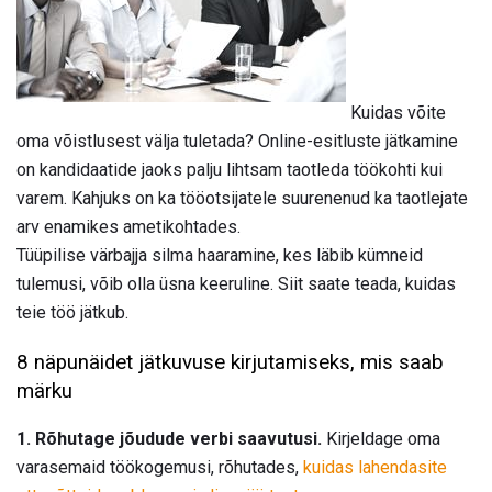
Kuidas võite
oma võistlusest välja tuletada? Online-esitluste jätkamine
on kandidaatide jaoks palju lihtsam taotleda töökohti kui
varem. Kahjuks on ka tööotsijatele suurenenud ka taotlejate
arv enamikes ametikohtades.
Tüüpilise värbajja silma haaramine, kes läbib kümneid
tulemusi, võib olla üsna keeruline. Siit saate teada, kuidas
teie töö jätkub.
8 näpunäidet jätkuvuse kirjutamiseks, mis saab
märku
1. Rõhutage jõudude verbi saavutusi.
Kirjeldage oma
varasemaid töökogemusi, rõhutades,
kuidas lahendasite