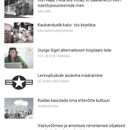
tuletõrjesüsteemide meri
KARJÄÄR
Kaubanduslik kalur: töö kirjeldus
KARJÄÄRIPLANEERIMINE
Uurige õiget alternatiivset tööplaani teile
TÖÖ JA PERE TASAKAAL
Lennujõudude asukoha määramine
SÕJAVÄEOSAKONNAD
Kuidas kasutada oma ettevõtte kultuuri
INIMRESSURSID
Vastuvõtmise ja ametisse nimetamise sõjalised