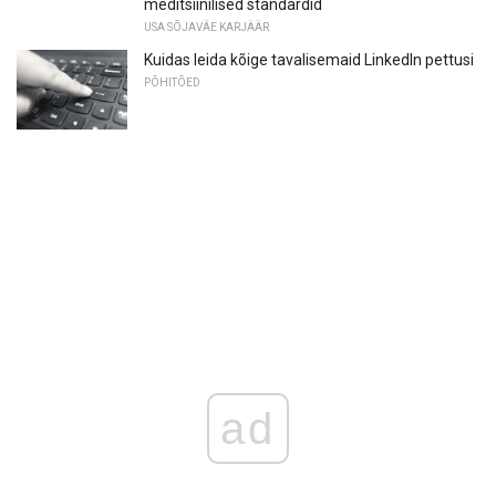
meditsiinilised standardid
USA SÕJAVÄE KARJÄÄR
Kuidas leida kõige tavalisemaid LinkedIn pettusi
PÕHITÕED
ad