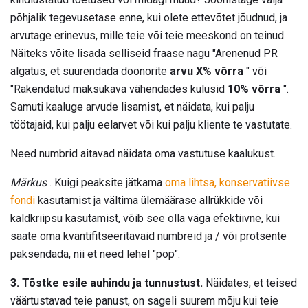
põhjalik tegevusetase enne, kui olete ettevõtet jõudnud, ja
arvutage erinevus, mille teie või teie meeskond on teinud.
Näiteks võite lisada selliseid fraase nagu "Arenenud PR
algatus, et suurendada doonorite
arvu X% võrra
" või
"Rakendatud maksukava vähendades kulusid
10% võrra
".
Samuti kaaluge arvude lisamist, et näidata, kui palju
töötajaid, kui palju eelarvet või kui palju kliente te vastutate.
Need numbrid aitavad näidata oma vastutuse kaalukust.
Märkus
. Kuigi peaksite jätkama
oma lihtsa, konservatiivse
fondi
kasutamist ja vältima ülemäärase allrükkide või
kaldkriipsu kasutamist, võib see olla väga efektiivne, kui
saate oma kvantifitseeritavaid numbreid ja / või protsente
paksendada, nii et need lehel "pop".
3. Tõstke esile auhindu ja tunnustust.
Näidates, et teised
väärtustavad teie panust, on sageli suurem mõju kui teie