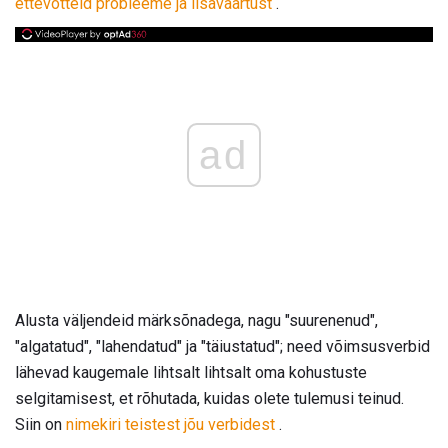
ettevõtteid probleeme ja lisaväärtust
.
ad
Alusta väljendeid märksõnadega, nagu "suurenenud",
"algatatud", "lahendatud" ja "täiustatud"; need võimsusverbid
lähevad kaugemale lihtsalt lihtsalt oma kohustuste
selgitamisest, et rõhutada, kuidas olete tulemusi teinud.
Siin on
nimekiri teistest jõu verbidest
.