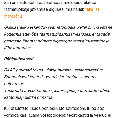
Siin on näide sellisest jaotisest, mida kasutatakse
raamatupidaja jätkamise alguses, mis näitab
rahalisi
märksõnu
:
Üksikasjalik keskenduv raamatupidaja, kellel on 7-aastane
kogemus ettevõtte raamatupidamisarvestuses, et tagada
peamiste finantsandmete õigeaegne ettevalmistamine ja
läbivaatamine.
Põhipädevused
GAAP parimad tavad - riskijuhtimine - eelarvearendus
Saadaolevad kontod - varade jaotamine - sularaha
haldamine
Tasumata arvepidamine - peaarvepidaja ülevaade - ühise
kalanduspoliitika nimetus
Kui otsustate lisada põhioskuste sektsiooni, tuleb see
vormida kas lauaga või täppidega; tekstikastid ja veerud ei