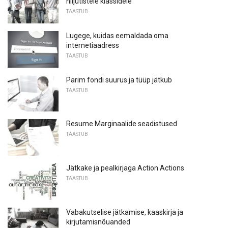
hiljutistele klassidele
TAASTUB
Lugege, kuidas eemaldada oma
internetiaadress
TAASTUB
Parim fondi suurus ja tüüp jätkub
TAASTUB
Resume Marginaalide seadistused
TAASTUB
Jätkake ja pealkirjaga Action Actions
TAASTUB
Vabakutselise jätkamise, kaaskirja ja
kirjutamisnõuanded