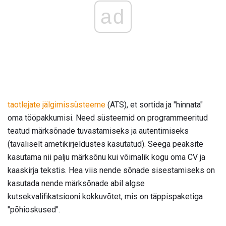
ad
taotlejate jälgimissüsteeme
(ATS), et sortida ja "hinnata"
oma tööpakkumisi. Need süsteemid on programmeeritud
teatud märksõnade tuvastamiseks ja autentimiseks
(tavaliselt ametikirjeldustes kasutatud). Seega peaksite
kasutama nii palju märksõnu kui võimalik kogu oma CV ja
kaaskirja tekstis. Hea viis nende sõnade sisestamiseks on
kasutada nende märksõnade abil algse
kutsekvalifikatsiooni kokkuvõtet, mis on täppispaketiga
"põhioskused".