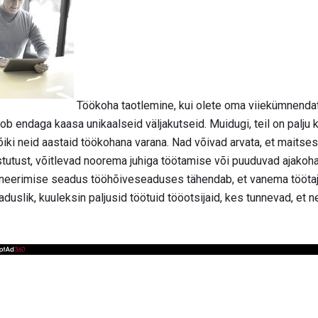
Töökoha taotlemine, kui olete oma viiekümnenda
ob endaga kaasa unikaalseid väljakutseid. Muidugi, teil on palju 
õiki neid aastaid töökohana varana. Nad võivad arvata, et maitse
stutust, võitlevad noorema juhiga töötamise või puuduvad ajako
ineerimise seadus tööhõiveseaduses tähendab, et vanema töötaja
duslik, kuuleksin paljusid töötuid tööotsijaid, kes tunnevad, et