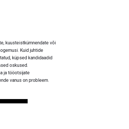
te, kuusteistkümnendate või
kogemusi. Kuid juhtide
statud, küpsed kandidaadid
hased oskused.
 ja tööotsijate
 nende vanus on probleem.