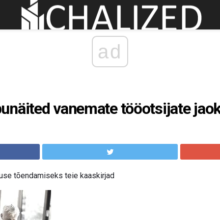
ad
unäited vanemate tööotsijate jao
use tõendamiseks teie kaaskirjad