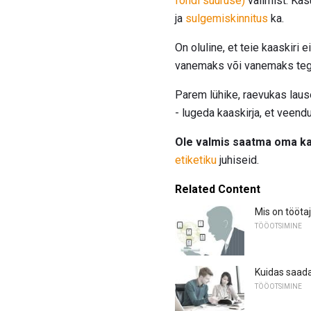
fondi suuruse)
valimist. Kasu
ja
sulgemiskinnitus
ka.
On oluline, et teie kaaskiri
vanemaks või vanemaks teg
Parem lühike, raevukas laus
- lugeda kaaskirja, et veendu
Ole valmis saatma oma kaa
etiketiku
juhiseid.
Related Content
Mis on tööta
TÖÖOTSIMINE
Kuidas saada
TÖÖOTSIMINE