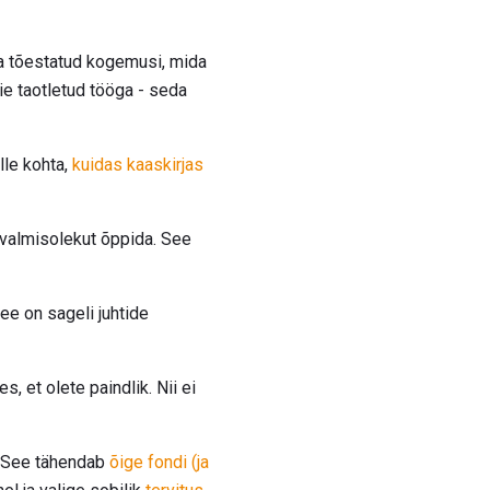
a tõestatud kogemusi, mida
e taotletud tööga - seda
lle kohta,
kuidas kaaskirjas
valmisolekut õppida. See
ee on sageli juhtide
s, et olete paindlik. Nii ei
 See tähendab
õige fondi (ja