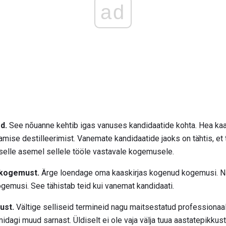
ad
d.
See nõuanne kehtib igas vanuses kandidaatide kohta. Hea kaas
kamise destilleerimist. Vanemate kandidaatide jaoks on tähtis, et
selle asemel sellele tööle vastavale kogemusele.
 kogemust.
Ärge loendage oma kaaskirjas kogenud kogemusi. Näi
kogemusi. See tähistab teid kui vanemat kandidaati.
ust.
Vältige selliseid termineid nagu maitsestatud professionaal
midagi muud sarnast. Üldiselt ei ole vaja välja tuua aastatepikku