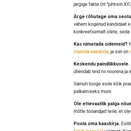
järgige fakte (nt "juhtisin 
Ärge rõhutage oma seotu
vähem kogenud kandidaat ei 
konkreetsemalt olete, seda
Kas nimetada sidemeid?
N
mainida kaaskirja,
ja siin on
Keskendu paindlikkusele.
ühendab teid nii noorena ja i
Samuti tooge esile kõik pra
palkamiseks mure.
Ole ettevaatlik palga nõu
mõtle tööandjad teile, et olet
Poola oma kaaskirja.
Esitl