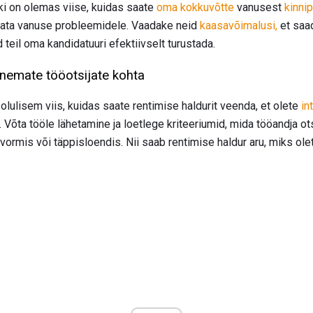
ki on olemas viise, kuidas saate
oma kokkuvõtte
vanusest
kinni
örata vanuse probleemidele. Vaadake neid
kaasavõimalusi,
et saa
 teil oma kandidatuuri efektiivselt turustada.
anemate tööotsijate kohta
olulisem viis, kuidas saate rentimise haldurit veenda, et olete
in
. Võta tööle lähetamine ja loetlege kriteeriumid, mida tööandja o
rmis või täppisloendis. Nii saab rentimise haldur aru, miks ole