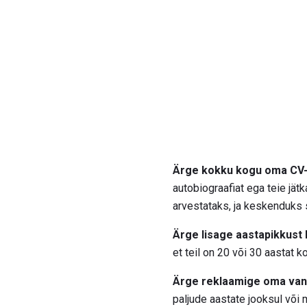
Ärge kokku kogu oma CV-
autobiograafiat ega teie jät
arvestataks, ja keskenduks 
Ärge lisage aastapikkust
et teil on 20 või 30 aastat 
Ärge reklaamige oma van
paljude aastate jooksul või 