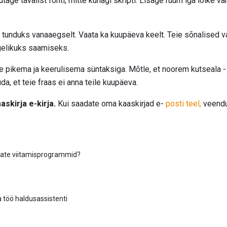
tage tavalist fonti, mitte kunagi skripti. Lisage ruum iga lõike va
 ei tunduks vanaaegselt. Vaata ka kuupäeva keelt. Teie sõnalised 
elikuks saamiseks.
e pikema ja keerulisema süntaksiga. Mõtle, et noorem kutseala - 
da, et teie fraas ei anna teile kuupäeva.
skirja e-kirja.
Kui saadate oma kaaskirjad e-
posti teel,
veendug
jate viitamisprogrammid?
 töö haldusassistenti