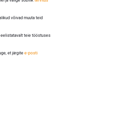
hel ja valige sobilik
tervitus
valikud võivad muuta teid
eelistatavalt teie tööstuses
e, et järgite
e-posti