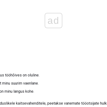
ad
us tööhõives on oluline.
t minu suurim vaenlane.
on minu langus kohe.
duslikele kaitsevahenditele, peetakse vanemate tööotsijate hulka