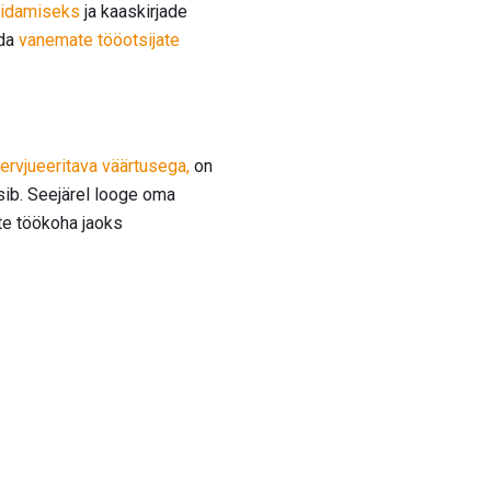
pidamiseks
ja kaaskirjade
da
vanemate tööotsijate
tervjueeritava väärtusega,
on
tsib. Seejärel looge oma
te töökoha jaoks