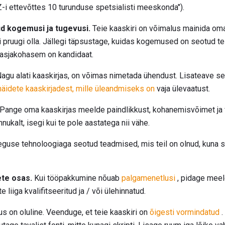
XYZ-i ettevõttes 10 turunduse spetsialisti meeskonda").
d kogemusi ja tugevusi.
Teie kaaskiri on võimalus mainida om
pruugi olla. Jällegi täpsustage, kuidas kogemused on seotud tei
 asjakohasem on kandidaat.
agu alati kaaskirjas, on võimas nimetada ühendust. Lisateave se
näidete kaaskirjadest, mille üleandmiseks on
vaja ülevaatust.
Pange oma kaaskirjas meelde paindlikkust, kohanemisvõimet ja 
nnukalt, isegi kui te pole aastatega nii vähe.
eguse tehnoloogiaga seotud teadmised, mis teil on olnud, kuna s
ete osas.
Kui tööpakkumine nõuab
palgamenetlusi
, pidage meele
e liiga kvalifitseeritud ja / või ülehinnatud.
us on oluline. Veenduge, et teie kaaskiri on
õigesti vormindatud
.