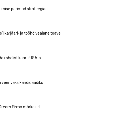
imise parimad strateegiad
'i karjääri- ja tööhõivealane teave
da rohelist kaarti USA-s
a veenvaks kandidaadiks
Dream Firma märkasid