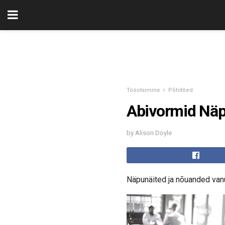
Tööotsimine
Põhitõed
Abivormid Näp
by Alison Doyle
Näpunäited ja nõuanded van