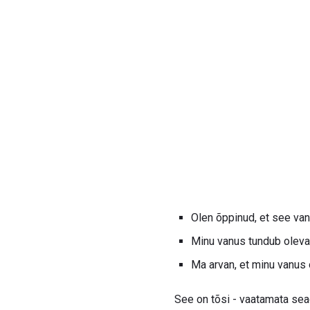
Olen õppinud, et see van
Minu vanus tundub oleva
Ma arvan, et minu vanus 
See on tõsi - vaatamata sea