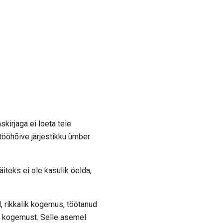
kirjaga ei loeta teie
 tööhõive järjestikku ümber
teks ei ole kasulik öelda,
, rikkalik kogemus, töötanud
st kogemust. Selle asemel