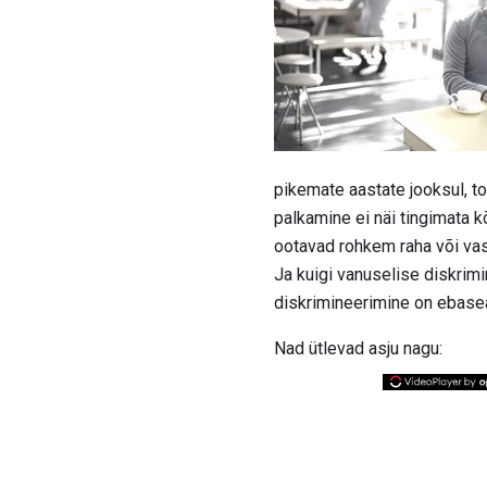
pikemate aastate jooksul, to
palkamine ei näi tingimata k
ootavad rohkem raha või va
Ja kuigi vanuselise diskrim
diskrimineerimine on ebasea
Nad ütlevad asju nagu: