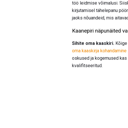
töö leidmise võimalusi. Siis
kirjutamisel tähelepanu pö
jaoks nõuandeid, mis aitavad
Kaanepiri näpunäited v
Sihite oma kaaskiri.
Kõige 
oma kaaskirja kohandamine
oskused ja kogemused kas vo
kvalifitseeritud.