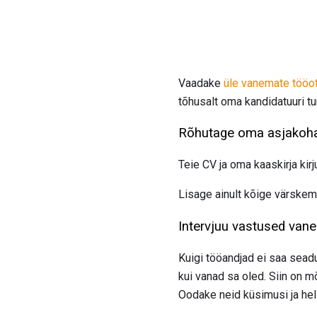
Vaadake
üle vanemate tööot
tõhusalt oma kandidatuuri tu
Rõhutage oma asjakoh
Teie CV ja oma kaaskirja kir
Lisage ainult kõige värskem
Intervjuu vastused vane
Kuigi tööandjad ei saa seadu
kui vanad sa oled. Siin on 
Oodake neid küsimusi ja hel