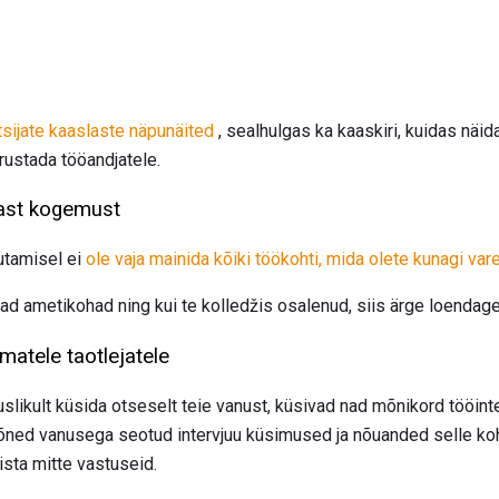
sijate kaaslaste näpunäited
, sealhulgas ka kaaskiri, kuidas näid
rustada tööandjatele.
ast kogemust
jutamisel ei
ole vaja mainida kõiki töökohti, mida olete kunagi va
ad ametikohad ning kui te kolledžis osalenud, siis ärge loenda
matele taotlejatele
slikult küsida otseselt teie vanust, küsivad nad mõnikord tööinte
mõned vanusega seotud intervjuu küsimused ja nõuanded selle koh
ista mitte vastuseid.