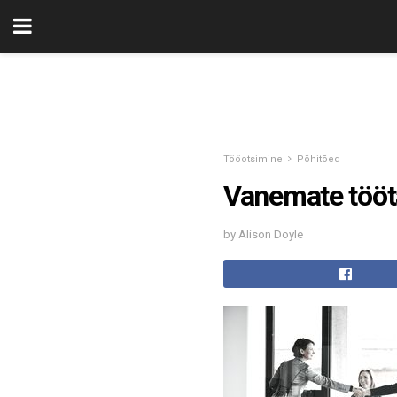
Tööotsimine
Põhitõed
Vanemate tööta
by Alison Doyle