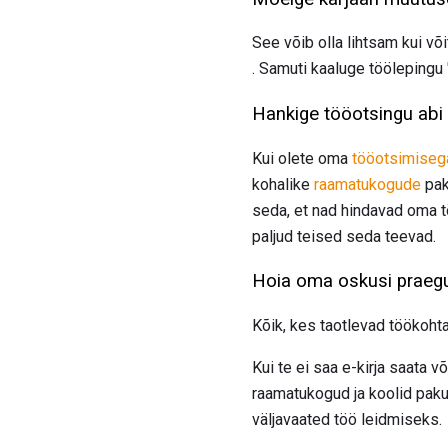
See võib olla lihtsam kui võ
. Samuti kaaluge töölepingu
Hankige tööotsingu abi
Kui olete oma
tööotsimiseg
kohalike
raamatukogude
pak
seda, et nad hindavad oma t
paljud teised seda teevad.
Hoia oma oskusi praeg
Kõik, kes taotlevad töökoht
Kui te ei saa e-kirja saata v
raamatukogud ja koolid paku
väljavaated töö leidmiseks.