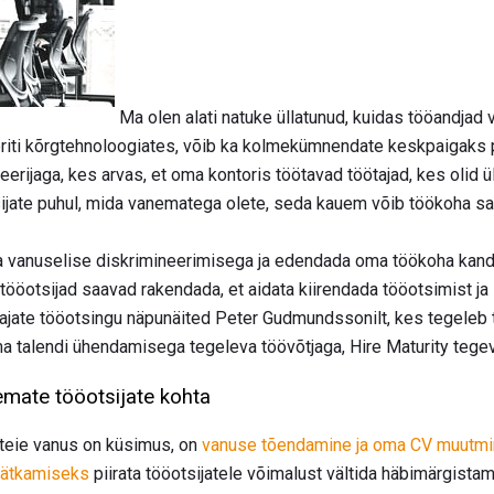
Ma olen alati natuke üllatunud, kuidas tööandjad 
iti kõrgtehnoloogiates, võib ka kolmekümnendate keskpaigaks p
eerijaga, kes arvas, et oma kontoris töötavad töötajad, kes olid
ijate puhul, mida vanematega olete, seda kauem võib töökoha s
da vanuselise diskrimineerimisega ja edendada oma töökoha kan
ööotsijad saavad rakendada, et aidata kiirendada tööotsimist ja 
tajate tööotsingu näpunäited Peter Gudmundssonilt, kes tegeleb 
ma talendi ühendamisega tegeleva töövõtjaga, Hire Maturity tegev
mate tööotsijate kohta
 teie vanus on küsimus, on
vanuse tõendamine ja oma CV muutm
jätkamiseks
piirata tööotsijatele võimalust vältida häbimärgistam