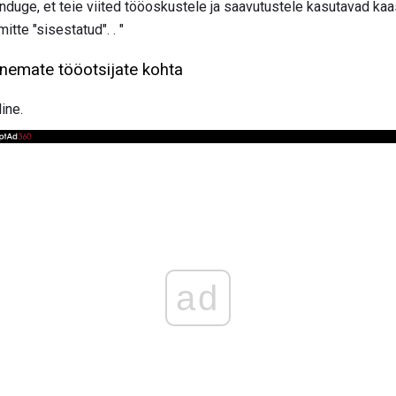
nduge, et teie viited tööoskustele ja saavutustele kasutavad ka
tte "sisestatud". . "
anemate tööotsijate kohta
line.
ad