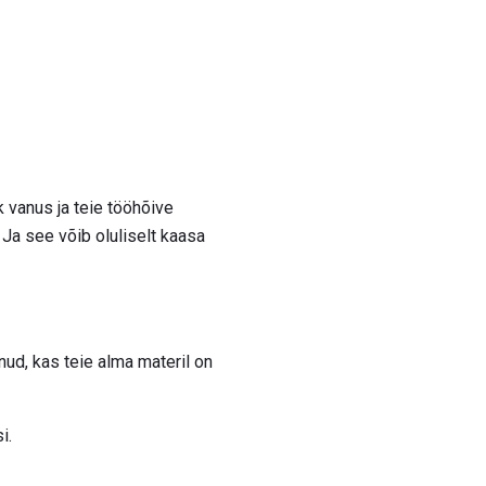
ik vanus ja teie tööhõive
Ja see võib oluliselt kaasa
nud, kas teie alma materil on
i.