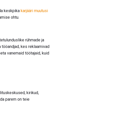
ada keskpika
karjääri muutusi
amise ohtu.
tetulunduslike rühmade ja
a tööandjad, kes reklaamivad
ta vanemaid töötajaid, kuid
olituskeskused, kirikud,
eda parem on teie