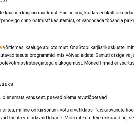
ite kaaluda karjääri muutmist. Siin on nõu, kuidas edukalt rakend
 "proovige enne ostmist" kasutamist, et vähendada tööandja palk
a
võitlemas, kaaluge abi otsimist. OneStopi karjäärikeskuste, mit
utavad tasuta programmid, mis võivad aidata. Samuti otsige välj
öölevõtmisstrateegiatega elukogemust. Mõned firmad ei väärtuse
useks
a, olenemata vanusest, peavad olema arvutiõpetajad.
õi ei tea, milline on kiirsõnum, võta arvutiklass. Täiskasvanute ko
vad tasuta või odavaid klasse. Mida rohkem teie oskused on, s