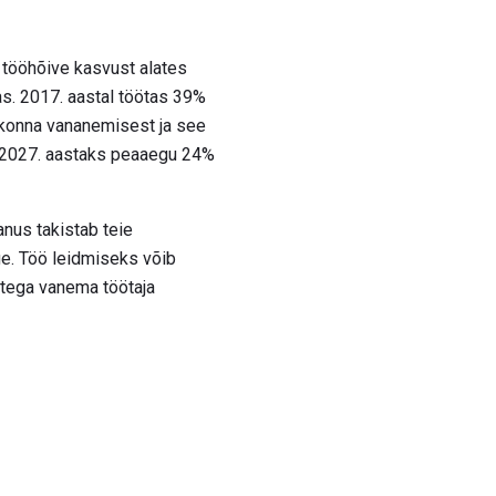
s tööhõive kasvust alates
as. 2017. aastal töötas 39%
lvkonna vananemisest ja see
n 2027. aastaks peaaegu 24%
vanus takistab teie
ge. Töö leidmiseks võib
stega vanema töötaja