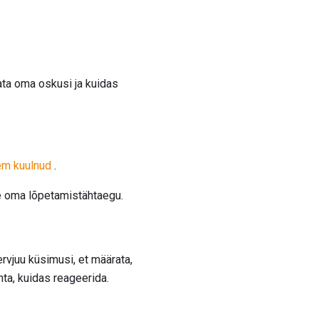
ata oma oskusi ja kuidas
rem kuulnud
.
ge oma lõpetamistähtaegu.
rvjuu küsimusi, et määrata,
ta, kuidas reageerida.