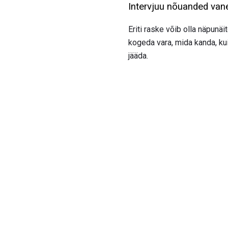
Intervjuu nõuanded van
Eriti raske võib olla näpunä
kogeda vara, mida kanda, ku
jääda.