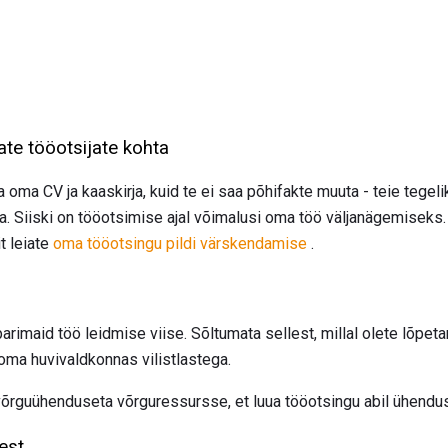
e tööotsijate kohta
da oma CV ja kaaskirja, kuid te ei saa põhifakte muuta - teie tegel
. Siiski on tööotsimise ajal võimalusi oma töö väljanägemiseks. 
it leiate
oma tööotsingu pildi värskendamise
.
rimaid töö leidmise viise. Sõltumata sellest, millal olete lõpeta
oma huvivaldkonnas vilistlastega.
õrguühenduseta võrguressursse, et luua tööotsingu abil ühendus
est