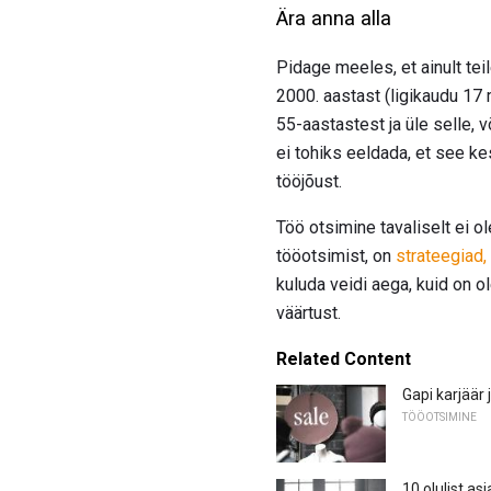
Ära anna alla
Pidage meeles, et ainult tei
2000. aastast (ligikaudu 17 
55-aastastest ja üle selle,
ei tohiks eeldada, et see 
tööjõust.
Töö otsimine tavaliselt ei ole
tööotsimist, on
strateegiad
kuluda veidi aega, kuid on
väärtust.
Related Content
Gapi karjäär
TÖÖOTSIMINE
10 olulist as