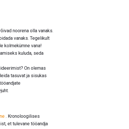
võivad noorena olla vanaks.
idada vanaks. Tegelikult
 üle kolmekümne vana!
aamiseks kuluda, seda
dideerimist? On olemas
leida tasuvat ja sisukas
tööandjate
juht.
ine
. Kronoloogilises
ist, et tulevane tööandja