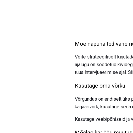
Moe näpunäited vanemat
Võite strateegiliselt kirjuta
ajalugu on söödetud kividega
tuua intervjueerimise ajal. Si
Kasutage oma võrku
Võrgundus on endiselt üks pa
karjäärivõrk, kasutage seda 
Kasutage veebipõhiseid ja v
Mõelge karjääri muutus