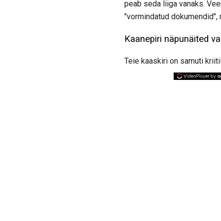
peab seda liiga vanaks. Vee
"vormindatud dokumendid", mi
Kaanepiri näpunäited v
Teie kaaskiri on samuti kriiti