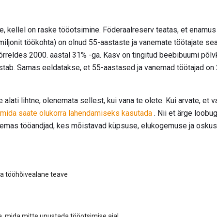
le, kellel on raske tööotsimine. Föderaalreserv teatas, et enamu
miljonit töökohta) on olnud 55-aastaste ja vanemate töötajate se
 võrreldes 2000. aastal 31% -ga. Kasv on tingitud beebibuumi põ
kestab. Samas eeldatakse, et 55-aastased ja vanemad töötajad o
 alati lihtne, olenemata sellest, kui vana te olete. Kui arvate, et 
, mida saate olukorra lahendamiseks kasutada
. Nii et ärge loobu
 olemas tööandjad, kes mõistavad küpsuse, elukogemuse ja osku
 ja tööhõivealane teave
ja, mida mitte unustada tööotsimise ajal