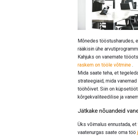
Mõnedes tööstusharudes, er
rääkisin ühe arvutiprogramm
Kahjuks on vanemate tööots
raskem on tööle võtmine
.
Mida saate teha, et tegele
strateegiaid, mida vanemad t
tööhõivet. Siin on küpsetöö
kõrgekvaliteedilise ja vane
Jätkake nõuandeid vane
Üks võimalus ennustada, et
vaatenurgas saate oma töö