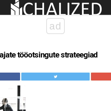
ad
jate tööotsingute strateegiad