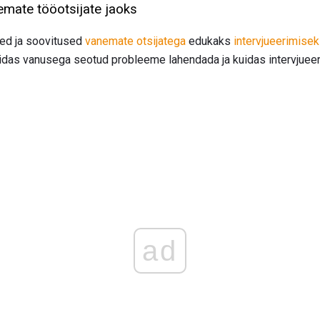
emate tööotsijate jaoks
ited ja soovitused
vanemate otsijatega
edukaks
intervjueerimise
idas vanusega seotud probleeme lahendada ja kuidas intervjueer
ad