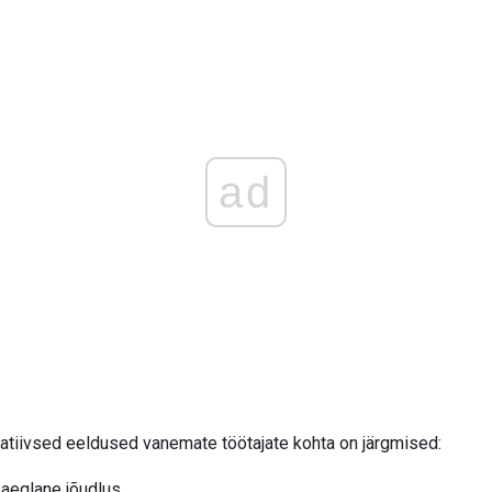
ad
atiivsed eeldused vanemate töötajate kohta on järgmised:
 aeglane jõudlus