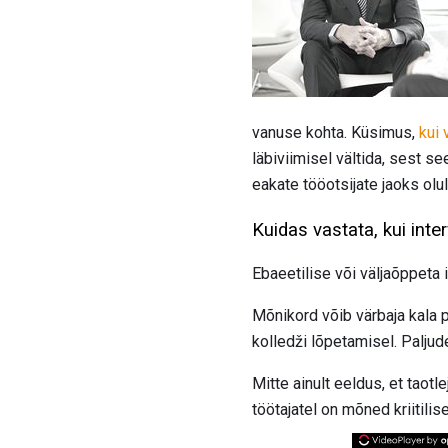
vanuse kohta. Küsimus,
kui 
läbiviimisel vältida, sest se
eakate tööotsijate jaoks ol
Kuidas vastata, kui int
Ebaeetilise või väljaõppeta 
Mõnikord võib värbaja kala 
kolledži lõpetamisel. Paljude
Mitte ainult eeldus, et taot
töötajatel on mõned kriitil