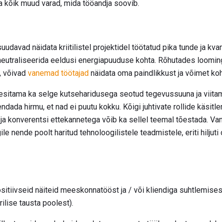
 ka kõik muud varad, mida tööandja soovib.
davad näidata kriitilistel projektidel töötatud pika tunde ja kvan
eutraliseerida eeldusi energiapuuduse kohta. Rõhutades loomin
, võivad
vanemad töötajad
näidata oma paindlikkust ja võimet ko
esitama ka selge kutseharidusega seotud tegevussuuna ja viita
dada hirmu, et nad ei puutu kokku. Kõigi juhtivate rollide käsit
ja konverentsi ettekannetega võib ka sellel teemal tõestada. V
ile nende poolt haritud tehnoloogilistele teadmistele, eriti hilju
itiivseid näiteid meeskonnatööst ja / või kliendiga suhtlemisest
rilise tausta poolest).