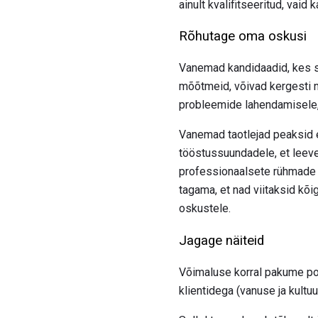
ainult kvalifitseeritud, vaid
Rõhutage oma oskusi
Vanemad kandidaadid, kes suu
mõõtmeid, võivad kergesti n
probleemide lahendamisele
Vanemad taotlejad peaksid 
tööstussuundadele, et leeven
professionaalsete rühmade 
tagama, et nad viitaksid kõig
oskustele.
Jagage näiteid
Võimaluse korral pakume pos
klientidega (vanuse ja kultuu