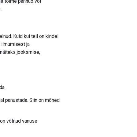
lt toime pannud või
.
nud. Kuid kui teil on kindel
t ilmumisest ja
 näiteks jooksmise,
da.
al panustada. Siin on mõned
d on võtnud vanuse