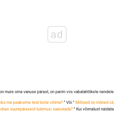
ad
al on mure oma vanuse pärast, on parim viis vabatahtlikele nende
iks me peaksime teid tööle võtma?
" Või "
Millised on mõned olu
ökohas suurepäraseid tulemusi saavutada?
" Kui võimalust näidata 