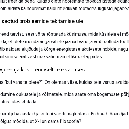
 illustreerida seda, kuidas olete nooremate töökaaslastega eduka
õib aidata ka nooremat haldurit edukalt töötades lugusid jagades
ga seotud probleemide tekitamise üle
ead tervist, sest võite tõstatada küsimuse, mida küsitleja ei mõel
nida, et olete mõnda aega vahele jäänud vähe ja võib sõltuda tööl
b näidata elujõudu ja kõrge energiatase aktiivsete hobide, nagu
antsimise ajal vestluse vähem ametlikes etappides.
rvjueerija küsib endiselt teie vanusest
s "kui vana te olete?", On olemas viise, kuidas teie vanus avalda
dumine oskustele ja võimetele, mida saate oma kogemuste põhj
astust üles ehitada:
harul juba aastaid ja ei tohi varsti aeglustada. Endised tööandja
igus mõelda, et X-l on sama filosoofia?