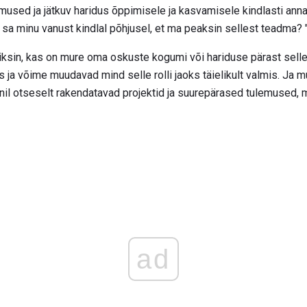
sed ja jätkuv haridus õppimisele ja kasvamisele kindlasti ann
 sa minu vanust kindlal põhjusel, et ma peaksin sellest teadma? 
siksin, kas on mure oma oskuste kogumi või hariduse pärast sell
 ja võime muudavad mind selle rolli jaoks täielikult valmis. Ja m
nil otseselt rakendatavad projektid ja suurepärased tulemused, 
ad