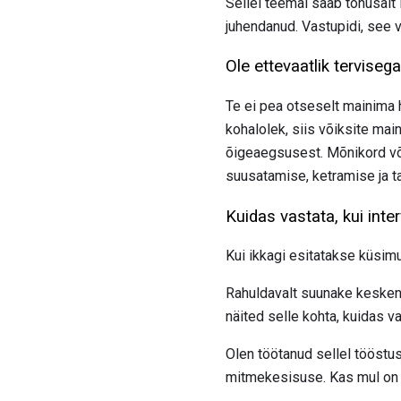
Sellel teemal saab tõhusalt
juhendanud. Vastupidi, see v
Ole ettevaatlik tervise
Te ei pea otseselt mainima h
kohalolek, siis võiksite mai
õigeaegsusest. Mõnikord või
suusatamise, ketramise ja t
Kuidas vastata, kui inte
Kui ikkagi esitatakse küsimu
Rahuldavalt suunake kesken
näited selle kohta, kuidas v
Olen töötanud sellel tööstus
mitmekesisuse. Kas mul on õ