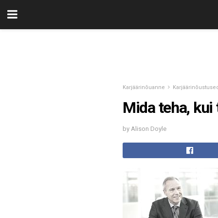
Karjäärinõuanne
Karjäärinõustuse
Mida teha, kui
by Alison Doyle