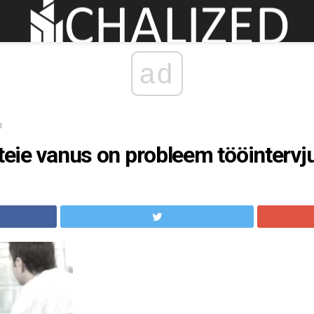
ad
d
 teie vanus on probleem tööintervj