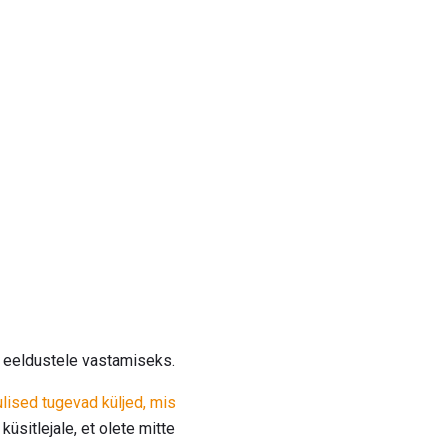
le eeldustele vastamiseks.
lised tugevad küljed, mis
küsitlejale, et olete mitte