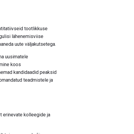
titatiivseid tootlikkuse
gulisi lähenemisviise
haneda uute väljakutsetega.
ma uusimatele
lemine koos
anemad kandidaadid peaksid
ti omandatud teadmistele ja
 erinevate kolleegide ja