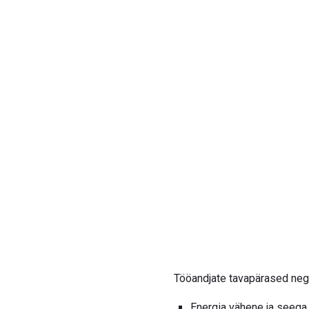
Tööandjate tavapärased neg
Energia vähene ja seega