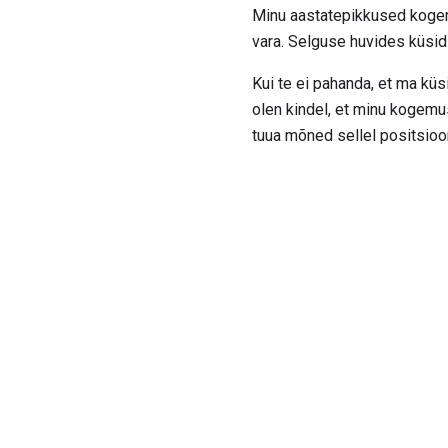
Minu aastatepikkused kogemu
vara. Selguse huvides küsid
Kui te ei pahanda, et ma kü
olen kindel, et minu kogemus
tuua mõned sellel positsioo