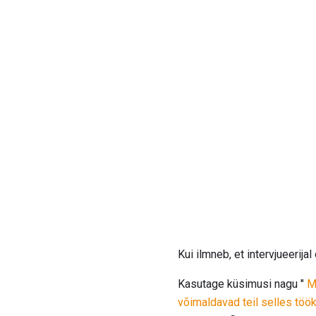
Kui ilmneb, et intervjueerij
Kasutage küsimusi nagu "
M
võimaldavad teil selles tö