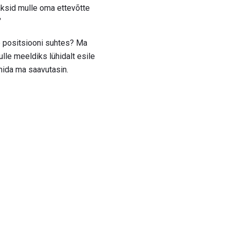
aksid mulle oma ettevõtte
"
e positsiooni suhtes? Ma
ulle meeldiks lühidalt esile
mida ma saavutasin.