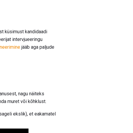
est küsimust kandidaadi
erijat intervjueeringu
ineerimine
jääb aga paljude
anusest, nagu näiteks
õnda muret või kõhklust.
sageli ekslik), et eakamatel