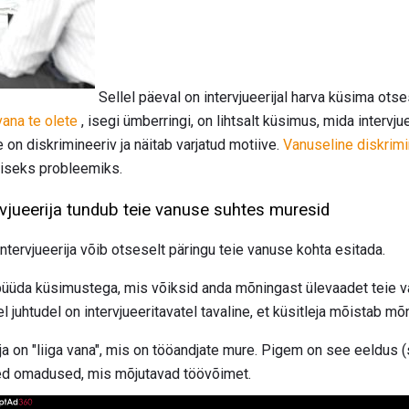
Sellel päeval on intervjueerijal harva küsima ots
vana te olete
, isegi ümberringi, on lihtsalt küsimus, mida intervjue
e on diskrimineeriv ja näitab varjatud motiive.
Vanuseline diskrim
uliseks probleemiks.
ervjueerija tundub teie vanuse suhtes muresid
intervjueerija võib otseselt päringu teie vanuse kohta esitada.
püüda küsimustega, mis võiksid anda mõningast ülevaadet teie v
l juhtudel on intervjueeritavatel tavaline, et küsitleja mõistab m
leja on "liiga vana", mis on tööandjate mure. Pigem on see eeldus (
ised omadused, mis mõjutavad töövõimet.