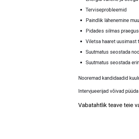
Terviseprobleemid
Paindlik lähenemine muu
Pidades silmas praegus
Viletsa haaret uusimast 
Suutmatus seostada noo
Suutmatus seostada erin
Nooremad kandidaadid kuulu
Intervjueerijad võivad püüd
Vabatahtlik teave teie 