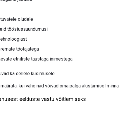
tuvatele oludele
eid tööstussuundumusi
tehnoloogiast
remate töötajatega
evate etniliste taustaga inimestega
vad ka sellele küsimusele.
a määrata, kui vähe nad võivad oma palga alustamisel minna.
vanusest eelduste vastu võitlemiseks