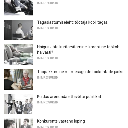
INIMRESSURSID
Tagasiastumiseleht: töötaja kooli tagasi
INIMRESSURSID
Haigus Jäta kuritarvitamine: krooniline töökoht
halvasti?
INIMRESSURSID
Tööpakkumine mitmesuguste töökohtade jaoks
INIMRESSURSID
Kuidas arendada ettevõtte poliitikat
INIMRESSURSID
Konkurentsivastane leping
INIMRESSURSID