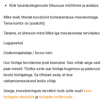
Kõik turundustegevuste tõhususe mõõtmine ja analüüs.
Mike teeb tihedat koostööd tootearenduse meeskonnaga.
Tema kontor on (asukoht).
Täname, et ühinesin mind Mike'iga meeskonnale tervitades.
Lugupeetud
Osakonnajuhataja / bossi nimi
Uus töötaja tervitamine pole keeruline. See võtab aega vaid
paar minutit. Tõstke esile uue töötaja kogemusi ja pädevust
teiste töötajatega. Sa rõhutad seda, et teie
värbamismeeskond leidis võitja.
Seega, investeeringute tervikkiri toob sulle suurt
kasu
töötajate rahulolule
ja
töötajate hoidmisele
.