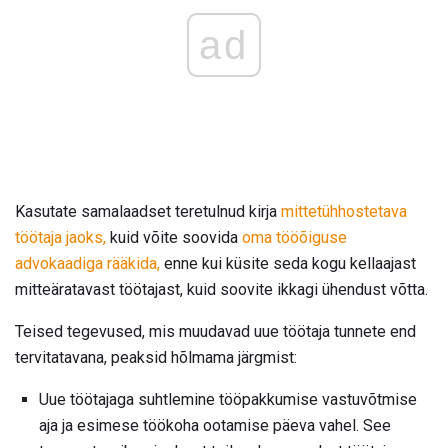
ad
Kasutate samalaadset teretulnud kirja
mittetühhostetava
töötaja jaoks,
kuid võite soovida
oma tööõiguse
advokaadiga rääkida,
enne kui küsite seda kogu kellaajast
mitteäratavast töötajast, kuid soovite ikkagi ühendust võtta.
Teised tegevused, mis muudavad uue töötaja tunnete end
tervitatavana, peaksid hõlmama järgmist:
Uue töötajaga suhtlemine tööpakkumise vastuvõtmise
aja ja esimese töökoha ootamise päeva vahel. See