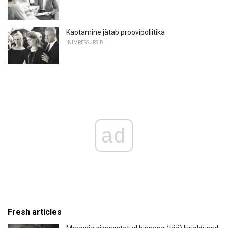
Kaotamine jätab proovipoliitika
INIMRESSURSID
ad
Fresh articles