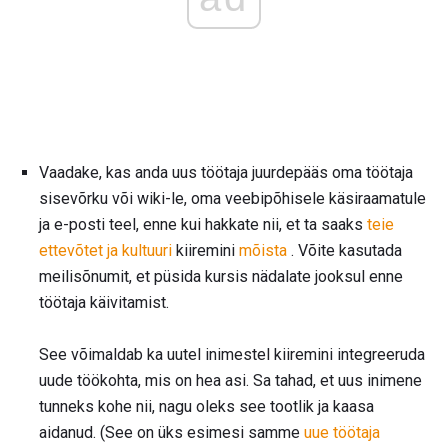
Vaadake, kas anda uus töötaja juurdepääs oma töötaja
sisevõrku või wiki-le, oma veebipõhisele käsiraamatule
ja e-posti teel, enne kui hakkate nii, et ta saaks
teie
ettevõtet ja kultuuri
kiiremini
mõista
. Võite kasutada
meilisõnumit, et püsida kursis nädalate jooksul enne
töötaja käivitamist.
See võimaldab ka uutel inimestel kiiremini integreeruda
uude töökohta, mis on hea asi. Sa tahad, et uus inimene
tunneks kohe nii, nagu oleks see tootlik ja kaasa
aidanud. (See on üks esimesi samme
uue töötaja