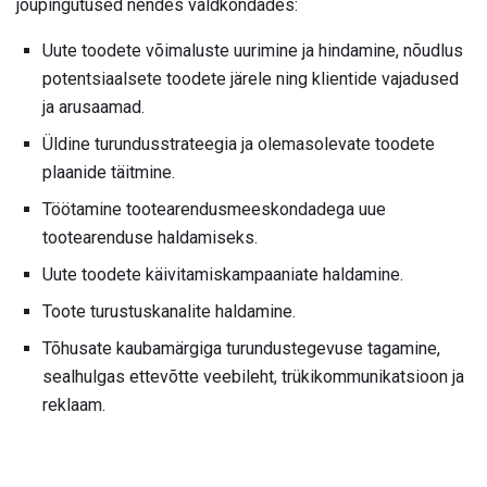
jõupingutused nendes valdkondades:
Uute toodete võimaluste uurimine ja hindamine, nõudlus
potentsiaalsete toodete järele ning klientide vajadused
ja arusaamad.
Üldine turundusstrateegia ja olemasolevate toodete
plaanide täitmine.
Töötamine tootearendusmeeskondadega uue
tootearenduse haldamiseks.
Uute toodete käivitamiskampaaniate haldamine.
Toote turustuskanalite haldamine.
Tõhusate kaubamärgiga turundustegevuse tagamine,
sealhulgas ettevõtte veebileht, trükikommunikatsioon ja
reklaam.