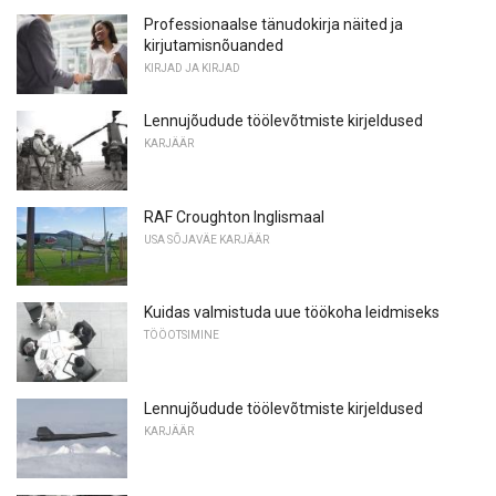
Professionaalse tänudokirja näited ja
kirjutamisnõuanded
KIRJAD JA KIRJAD
Lennujõudude töölevõtmiste kirjeldused
KARJÄÄR
RAF Croughton Inglismaal
USA SÕJAVÄE KARJÄÄR
Kuidas valmistuda uue töökoha leidmiseks
TÖÖOTSIMINE
Lennujõudude töölevõtmiste kirjeldused
KARJÄÄR