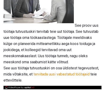
See proov uus
töötaja tutvustuskiri tervitab teie uut töötaja. See tutvustab
uue töötaja oma töökaaslastega. Töötajale meeldivaks
külge on planeerida mitteametlikku aega koos toiduga ja
jookidega, et kolleegid tervitavad oma uut
meeskonnakaaslast. Uus töötaja tunneb, nagu oleks
meeskond oma saabumist kätte võtnud.
See uus töötaja tutvustuskiri on osa üldistest tegevustest,
mida võtaksite, et
tervitada uusi vabastatud töötajaid
teie
ettevõttele.