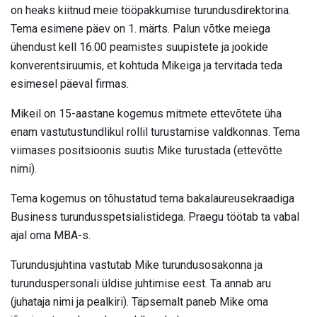
on heaks kiitnud meie tööpakkumise turundusdirektorina.
Tema esimene päev on 1. märts. Palun võtke meiega
ühendust kell 16.00 peamistes suupistete ja jookide
konverentsiruumis, et kohtuda Mikeiga ja tervitada teda
esimesel päeval firmas.
Mikeil on 15-aastane kogemus mitmete ettevõtete üha
enam vastutustundlikul rollil turustamise valdkonnas. Tema
viimases positsioonis suutis Mike turustada (ettevõtte
nimi).
Tema kogemus on tõhustatud tema bakalaureusekraadiga
Business turundusspetsialistidega. Praegu töötab ta vabal
ajal oma MBA-s.
Turundusjuhtina vastutab Mike turundusosakonna ja
turunduspersonali üldise juhtimise eest. Ta annab aru
(juhataja nimi ja pealkiri). Täpsemalt paneb Mike oma