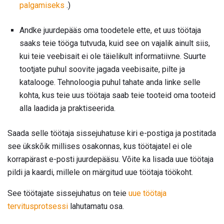
palgamiseks
.)
Andke juurdepääs oma toodetele ette, et uus töötaja
saaks teie tööga tutvuda, kuid see on vajalik ainult siis,
kui teie veebisait ei ole täielikult informatiivne. Suurte
tootjate puhul soovite jagada veebisaite, pilte ja
katalooge. Tehnoloogia puhul tahate anda linke selle
kohta, kus teie uus töötaja saab teie tooteid oma tooteid
alla laadida ja praktiseerida.
Saada selle töötaja sissejuhatuse kiri e-postiga ja postitada
see ükskõik millises osakonnas, kus töötajatel ei ole
korrapärast e-posti juurdepääsu. Võite ka lisada uue töötaja
pildi ja kaardi, millele on märgitud uue töötaja töökoht.
See töötajate sissejuhatus on teie
uue töötaja
tervitusprotsessi
lahutamatu osa.