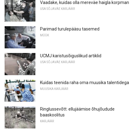
Vaadake, kuidas olla mereväe haigla korpman
USA SÕJAVÄE KARJÄÄR
Parimad turulepääsu tasemed
MÜÜK
UCMJ karistusõiguslikud artiklid
USA SÕJAVÄE KARJÄÄR
Kuidas teenida raha oma muusika talentidega
MUUSIKA KARJÄÄR
Ringlussevõtt: ellujäämise õhujõudude
baaskoolitus
KARJÄÄR