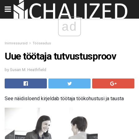
ad
Inimressursid
Tööseadus
Uue töötaja tutvustusproov
by Susan M. Heathfield
See näidisloend kirjeldab töötaja töökohustusi ja tausta