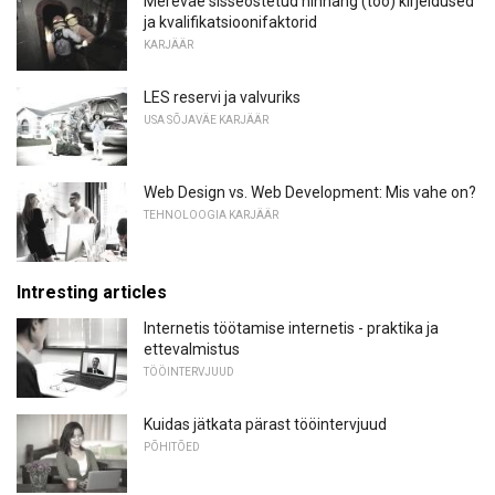
Mereväe sisseostetud hinnang (töö) kirjeldused
ja kvalifikatsioonifaktorid
KARJÄÄR
LES reservi ja valvuriks
USA SÕJAVÄE KARJÄÄR
Web Design vs. Web Development: Mis vahe on?
TEHNOLOOGIA KARJÄÄR
Intresting articles
Internetis töötamise internetis - praktika ja
ettevalmistus
TÖÖINTERVJUUD
Kuidas jätkata pärast tööintervjuud
PÕHITÕED