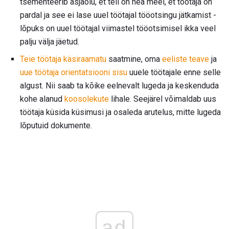
tsementeerib asjaolu, et teil on hea meel, et töötaja on
pardal ja see ei lase uuel töötajal tööotsingu jätkamist -
lõpuks on uuel töötajal viimastel tööotsimisel ikka veel
palju välja jäetud.
Teie töötaja käsiraamatu
saatmine, oma
eeliste teave
ja
uue töötaja orientatsiooni sisu
uuele töötajale enne selle
algust. Nii saab ta kõike eelnevalt lugeda ja keskenduda
kohe alanud
koosolekute
lihale. Seejärel võimaldab uus
töötaja küsida küsimusi ja osaleda arutelus, mitte lugeda
lõputuid dokumente.
ad