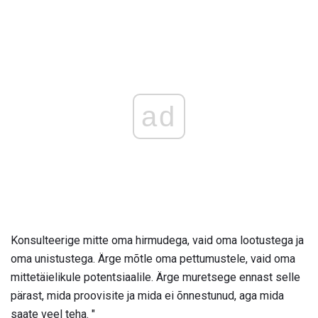
ad
Konsulteerige mitte oma hirmudega, vaid oma lootustega ja
oma unistustega. Ärge mõtle oma pettumustele, vaid oma
mittetäielikule potentsiaalile. Ärge muretsege ennast selle
pärast, mida proovisite ja mida ei õnnestunud, aga mida
saate veel teha. "