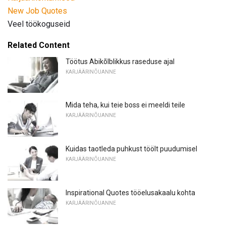
New
Job Quotes
Veel töökoguseid
Related Content
Töötus Abikõlblikkus raseduse ajal
KARJÄÄRINÕUANNE
Mida teha, kui teie boss ei meeldi teile
KARJÄÄRINÕUANNE
Kuidas taotleda puhkust töölt puudumisel
KARJÄÄRINÕUANNE
Inspirational Quotes tööelusakaalu kohta
KARJÄÄRINÕUANNE