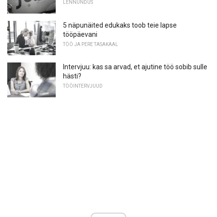
LENNUNDUS
5 näpunäited edukaks toob teie lapse
tööpäevani
TÖÖ JA PERE TASAKAAL
Intervjuu: kas sa arvad, et ajutine töö sobib sulle
hästi?
TÖÖINTERVJUUD