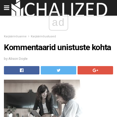
ad
Karjäärinõuanne
Karjäärinõustused
Kommentaarid unistuste kohta
by Alison Doyle