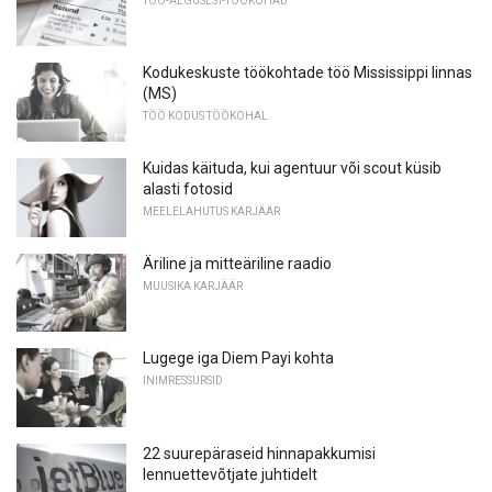
TÖÖ-ALGUSEST-TÖÖKOHAD
Kodukeskuste töökohtade töö Mississippi linnas
(MS)
TÖÖ KODUS TÖÖKOHAL
Kuidas käituda, kui agentuur või scout küsib
alasti fotosid
MEELELAHUTUS KARJÄÄR
Äriline ja mitteäriline raadio
MUUSIKA KARJÄÄR
Lugege iga Diem Payi kohta
INIMRESSURSID
22 suurepäraseid hinnapakkumisi
lennuettevõtjate juhtidelt