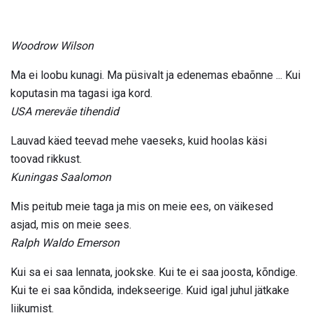
Woodrow Wilson
Ma ei loobu kunagi. Ma püsivalt ja edenemas ebaõnne ... Kui
koputasin ma tagasi iga kord.
USA mereväe tihendid
Lauvad käed teevad mehe vaeseks, kuid hoolas käsi
toovad rikkust.
Kuningas Saalomon
Mis peitub meie taga ja mis on meie ees, on väikesed
asjad, mis on meie sees.
Ralph Waldo Emerson
Kui sa ei saa lennata, jookske. Kui te ei saa joosta, kõndige.
Kui te ei saa kõndida, indekseerige. Kuid igal juhul jätkake
liikumist.