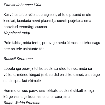
Paavst Johannes XXIII
Kui võita tuleb, võta see signaali, et teie plaanid ei ole
kindlad, taastada need plaanid ja uuesti purjetada oma
soovitud eesmärgi suunas.
Napoleoni mägi
Pole tähtis, mida teete, proovige seda ülesannet teha, nagu
see on teie unistuste töö.
Russell Simmons
Lõpeta iga päev ja tehke seda. sa oled teinud, mida sa
võiksid; mõned lüngad ja absurdid on uhkeldanud; unustage
neid niipea kui võimalik.
Homme on uus päev; siis hakkate seda rahulikult ja liiga
kõrge vaimuga koormama oma vana jama.
Ralph Waldo Emerson