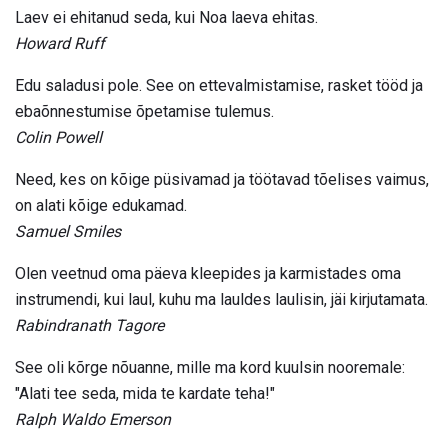
Laev ei ehitanud seda, kui Noa laeva ehitas.
Howard Ruff
Edu saladusi pole. See on ettevalmistamise, rasket tööd ja
ebaõnnestumise õpetamise tulemus.
Colin Powell
Need, kes on kõige püsivamad ja töötavad tõelises vaimus,
on alati kõige edukamad.
Samuel Smiles
Olen veetnud oma päeva kleepides ja karmistades oma
instrumendi, kui laul, kuhu ma lauldes laulisin, jäi kirjutamata.
Rabindranath Tagore
See oli kõrge nõuanne, mille ma kord kuulsin nooremale:
"Alati tee seda, mida te kardate teha!"
Ralph Waldo Emerson