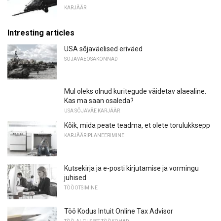
KARJÄÄR
Intresting articles
USA sõjaväelised eriväed
SÕJAVÄEOSAKONNAD
Mul oleks olnud kuritegude väidetav alaealine.
Kas ma saan osaleda?
USA SÕJAVÄE KARJÄÄR
Kõik, mida peate teadma, et olete torulukksepp
KARJÄÄRIPLANEERIMINE
Kutsekirja ja e-posti kirjutamise ja vormingu
juhised
TÖÖOTSIMINE
Töö Kodus Intuit Online Tax Advisor