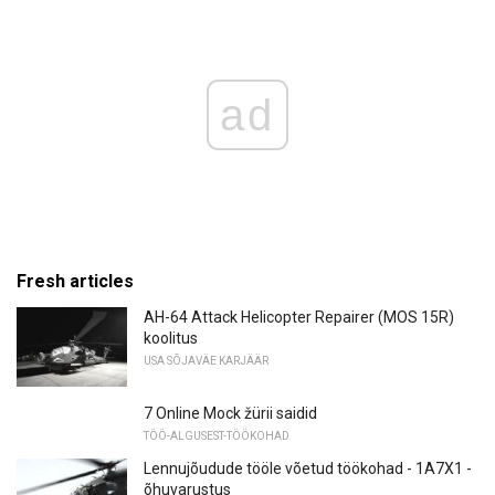
ad
Fresh articles
AH-64 Attack Helicopter Repairer (MOS 15R)
koolitus
USA SÕJAVÄE KARJÄÄR
7 Online Mock žürii saidid
TÖÖ-ALGUSEST-TÖÖKOHAD
Lennujõudude tööle võetud töökohad - 1A7X1 -
õhuvarustus