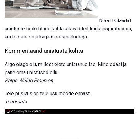
Need tsitaadid
unistuste töökohtade kohta aitavad teil leida inspiratsiooni,
kui töötate oma karjääri eesmärkidega.
Kommentaarid unistuste kohta
Ärge elage elu, millest olete unistanud ise. Mine edasi ja
pane oma unistused ellu.
Ralph Waldo Emerson
Teie püsivus on teie usu mõõde ennast.
Teadmata