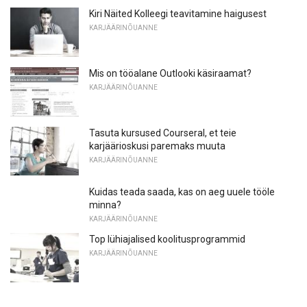
Kiri Näited Kolleegi teavitamine haigusest
KARJÄÄRINÕUANNE
Mis on tööalane Outlooki käsiraamat?
KARJÄÄRINÕUANNE
Tasuta kursused Courseral, et teie
karjäärioskusi paremaks muuta
KARJÄÄRINÕUANNE
Kuidas teada saada, kas on aeg uuele tööle
minna?
KARJÄÄRINÕUANNE
Top lühiajalised koolitusprogrammid
KARJÄÄRINÕUANNE