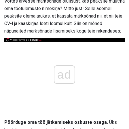
Võttes arvesse märksõnade olulisust, kas peaksite muutma
oma töötulemuste nimekirja? Mitte just! Selle asemel
peaksite olema arukas, et kaasata märksõnad nii, et nii teie
CV-l ja kaaskirjas loeti loomulikult. Siin on mõned
näpunäited märksõnade lisamiseks kogu teie rakenduses:
ad
Pöörduge oma töö jätkamiseks oskuste osaga.
Üks