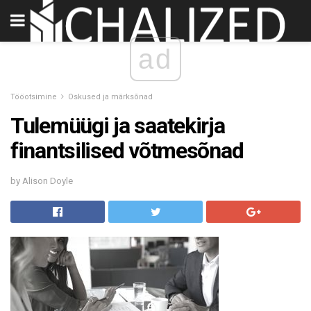
ad
Tööotsimine
Oskused ja märksõnad
Tulemüügi ja saatekirja
finantsilised võtmesõnad
by Alison Doyle