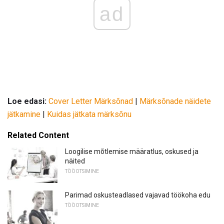
ad
Loe edasi:
Cover Letter Märksõnad
|
Märksõnade näidete
jätkamine
|
Kuidas jätkata märksõnu
Related Content
Loogilise mõtlemise määratlus, oskused ja
näited
TÖÖOTSIMINE
Parimad oskusteadlased vajavad töökoha edu
TÖÖOTSIMINE