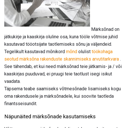
Märksõnad on
jätkukirje ja kaaskirja oluline osa, kuna tööle võtmise juhid
kasutavad tööotsijate taotlemiseks sõnu ja väljendeid.
Tegelikult kasutavad mõnikord
mõnd
olulist
töökohaga
seotud märksõna
rakenduste skannimiseks arvutitarkvara
.
See tähendab, et kui need märksõnad teie jätkamis- ja / või
kaaskirjas puuduvad, ei pruugi teie taotlust isegi isikut
vaadata.
Täpsema teabe saamiseks võtmesõnade lisamiseks kogu
oma rakendusele ja märksõnadele, kui soovite taotleda
finantsseisundit.
Näpunäited märksõnade kasutamiseks