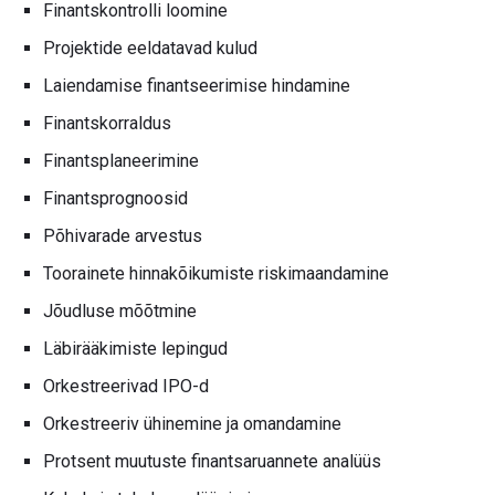
Finantskontrolli loomine
Projektide eeldatavad kulud
Laiendamise finantseerimise hindamine
Finantskorraldus
Finantsplaneerimine
Finantsprognoosid
Põhivarade arvestus
Toorainete hinnakõikumiste riskimaandamine
Jõudluse mõõtmine
Läbirääkimiste lepingud
Orkestreerivad IPO-d
Orkestreeriv ühinemine ja omandamine
Protsent muutuste finantsaruannete analüüs