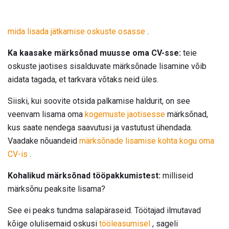
mida lisada jätkamise oskuste osasse
.
Ka kaasake märksõnad muusse oma CV-sse:
teie
oskuste jaotises sisalduvate märksõnade lisamine võib
aidata tagada, et tarkvara võtaks neid üles.
Siiski, kui soovite otsida palkamise haldurit, on see
veenvam lisama oma
kogemuste jaotisesse
märksõnad,
kus saate nendega saavutusi ja vastutust ühendada.
Vaadake nõuandeid
märksõnade lisamise kohta kogu oma
CV-is
.
Kohalikud märksõnad tööpakkumistest:
milliseid
märksõnu peaksite lisama?
See ei peaks tundma salapäraseid. Töötajad ilmutavad
kõige olulisemaid oskusi
tööleasumisel
, sageli