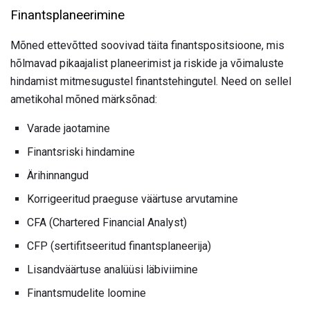
Finantsplaneerimine
Mõned ettevõtted soovivad täita finantspositsioone, mis
hõlmavad pikaajalist planeerimist ja riskide ja võimaluste
hindamist mitmesugustel finantstehingutel. Need on sellel
ametikohal mõned märksõnad:
Varade jaotamine
Finantsriski hindamine
Ärihinnangud
Korrigeeritud praeguse väärtuse arvutamine
CFA (Chartered Financial Analyst)
CFP (sertifitseeritud finantsplaneerija)
Lisandväärtuse analüüsi läbiviimine
Finantsmudelite loomine