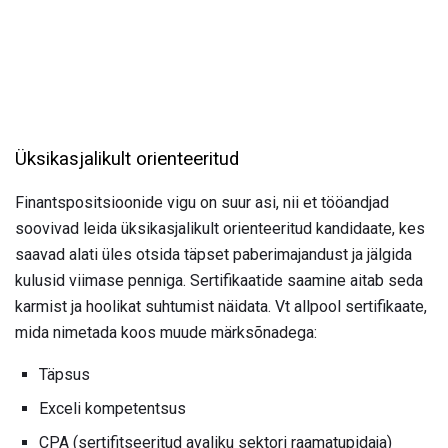
Üksikasjalikult orienteeritud
Finantspositsioonide vigu on suur asi, nii et tööandjad
soovivad leida üksikasjalikult orienteeritud kandidaate, kes
saavad alati üles otsida täpset paberimajandust ja jälgida
kulusid viimase penniga. Sertifikaatide saamine aitab seda
karmist ja hoolikat suhtumist näidata. Vt allpool sertifikaate,
mida nimetada koos muude märksõnadega:
Täpsus
Exceli kompetentsus
CPA (sertifitseeritud avaliku sektori raamatupidaja)