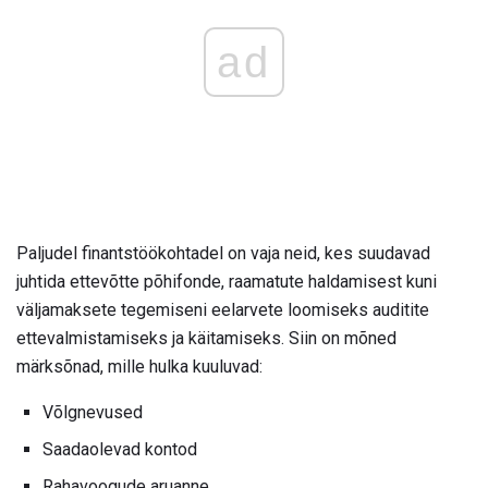
ad
Paljudel finantstöökohtadel on vaja neid, kes suudavad
juhtida ettevõtte põhifonde, raamatute haldamisest kuni
väljamaksete tegemiseni eelarvete loomiseks auditite
ettevalmistamiseks ja käitamiseks. Siin on mõned
märksõnad, mille hulka kuuluvad:
Võlgnevused
Saadaolevad kontod
Rahavoogude aruanne