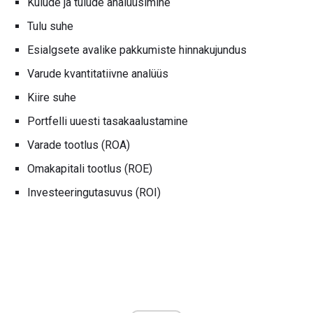
Kulude ja tulude analüüsimine
Tulu suhe
Esialgsete avalike pakkumiste hinnakujundus
Varude kvantitatiivne analüüs
Kiire suhe
Portfelli uuesti tasakaalustamine
Varade tootlus (ROA)
Omakapitali tootlus (ROE)
Investeeringutasuvus (ROI)