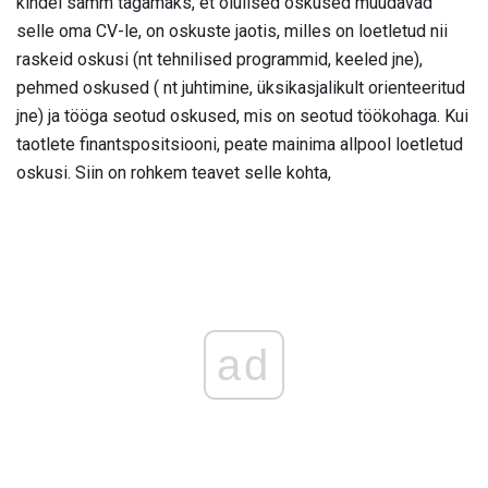
kindel samm tagamaks, et olulised oskused muudavad
selle oma CV-le, on oskuste jaotis, milles on loetletud nii
raskeid oskusi (nt tehnilised programmid, keeled jne),
pehmed oskused ( nt juhtimine, üksikasjalikult orienteeritud
jne) ja tööga seotud oskused, mis on seotud töökohaga. Kui
taotlete finantspositsiooni, peate mainima allpool loetletud
oskusi. Siin on rohkem teavet selle kohta,
ad