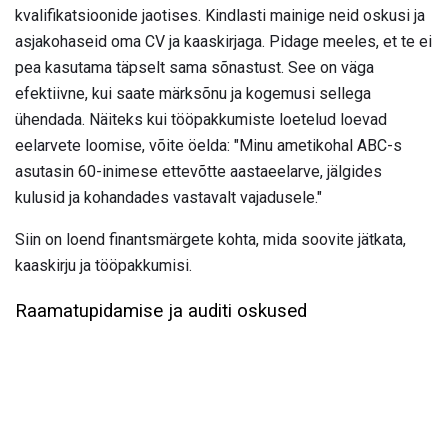
kvalifikatsioonide jaotises. Kindlasti mainige neid oskusi ja
asjakohaseid oma CV ja kaaskirjaga. Pidage meeles, et te ei
pea kasutama täpselt sama sõnastust. See on väga
efektiivne, kui saate märksõnu ja kogemusi sellega
ühendada. Näiteks kui tööpakkumiste loetelud loevad
eelarvete loomise, võite öelda: "Minu ametikohal ABC-s
asutasin 60-inimese ettevõtte aastaeelarve, jälgides
kulusid ja kohandades vastavalt vajadusele."
Siin on loend finantsmärgete kohta, mida soovite jätkata,
kaaskirju ja tööpakkumisi.
Raamatupidamise ja auditi oskused