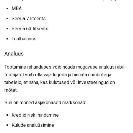
MBA
Seeria 7 litsents
Seeria 63 litsents
Trialbalanss
Analüüs
Töötamine rahanduses võib nõuda mugavuse analüüsi abil -
töötajatel võib olla vaja lugeda ja hinnata numbritega
tabeleid, et näha, kas kulutused või investeeringud on
mõtet.
Siin on mõned asjakohased märksõnad:
Krediidiriski hindamine
Kulude analüüsimine