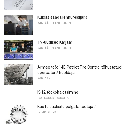
Kuidas saada lennureisijaks
KARJÄÄRIPLANEERIMINE
TV-uudised Karjäär
KARJÄÄRIPLANEERIMINE
Armee töö: 14E Patriot Fire Control tõhustatud
operaator / hooldaja
KARJÄÄR
K-12 töökoha otsimine
TÖÖ KODUS TÖÖKOHAL
Kas te saaksite palgata töötajat?
INIMRESSURSID