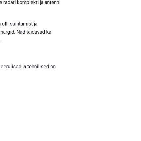
 radari komplekti ja antenni
lli säilitamist ja
smärgid. Nad täidavad ka
.
eerulised ja tehnilised on