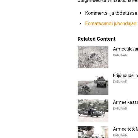
Järgmised tsiviilisikud ame
Kommerts- ja tööstuss
Esmatasandi juhendajad 
Related Content
Armeeülesann
KARJÄÄR
Erijõudude in
KARJÄÄR
Armee kaasat
KARJÄÄR
Armee töö: 
KARJÄÄR