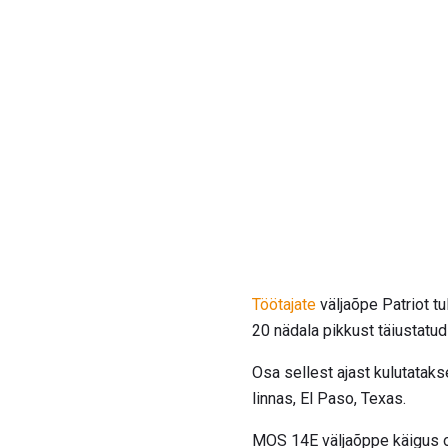
Töötajate
väljaõpe Patriot t
20 nädala pikkust täiustatu
Osa sellest ajast kulutataks
linnas, El Paso, Texas.
MOS 14E väljaõppe käigus 