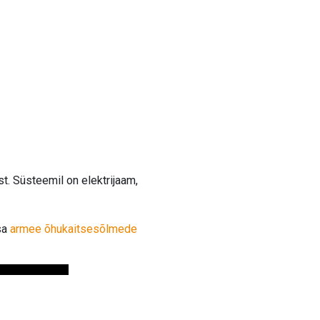
t. Süsteemil on elektrijaam,
sa
armee õhukaitsesõlmede