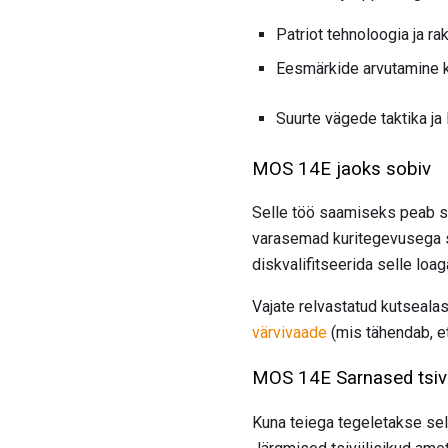
Patriot tehnoloogia ja r
Eesmärkide arvutamine kä
Suurte vägede taktika ja
MOS 14E jaoks sobiv
Selle töö saamiseks peab sõ
varasemad kuritegevusega s
diskvalifitseerida selle loag
Vajate relvastatud kutsealas
värvivaade
(mis tähendab, et
MOS 14E Sarnased tsivi
Kuna teiega tegeletakse sell