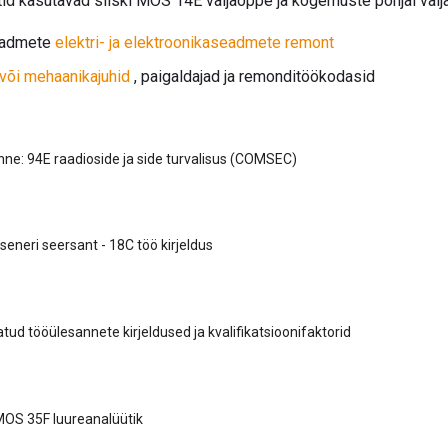
tid kasutavad siiski MOS 14E väljaõppe ja kogemuste põhjal välja
eadmete
elektri- ja elektroonikaseadmete remont
või mehaanikajuhid
, paigaldajad ja remonditöökodasid
e: 94E raadioside ja side turvalisus (COMSEC)
seneri seersant - 18C töö kirjeldus
ud tööülesannete kirjeldused ja kvalifikatsioonifaktorid
MOS 35F luureanalüütik