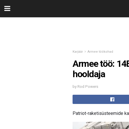
Karjäär
Armee töökohad
Armee töö: 14E
hooldaja
by Rod Powers
Patriot-raketisüsteemide 