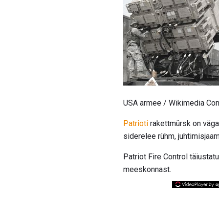
USA armee / Wikimedia C
Patrioti
rakettmürsk on väga 
siderelee rühm, juhtimisjaam
Patriot Fire Control täiusta
meeskonnast.