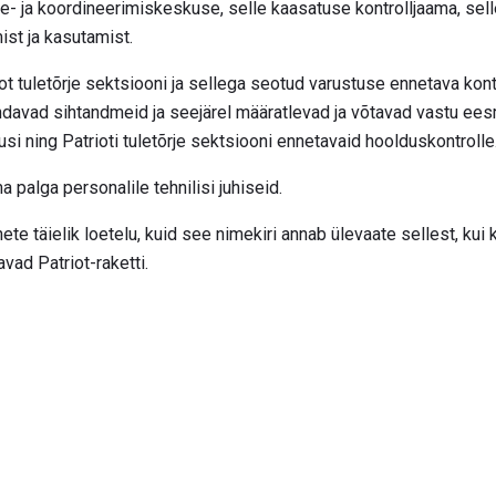
- ja koordineerimiskeskuse, selle kaasatuse kontrolljaama, selle
ist ja kasutamist.
 tuletõrje sektsiooni ja sellega seotud varustuse ennetava kontro
indavad sihtandmeid ja seejärel määratlevad ja võtavad vastu ee
usi ning Patrioti tuletõrje sektsiooni ennetavaid hoolduskontrolle
alga personalile tehnilisi juhiseid.
e täielik loetelu, kuid see nimekiri annab ülevaate sellest, kui k
ad Patriot-raketti.