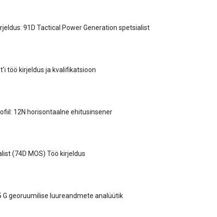
rjeldus: 91D Tactical Power Generation spetsialist
'i töö kirjeldus ja kvalifikatsioon
fiil: 12N horisontaalne ehitusinsener
list (74D MOS) Töö kirjeldus
 G georuumilise luureandmete analüütik