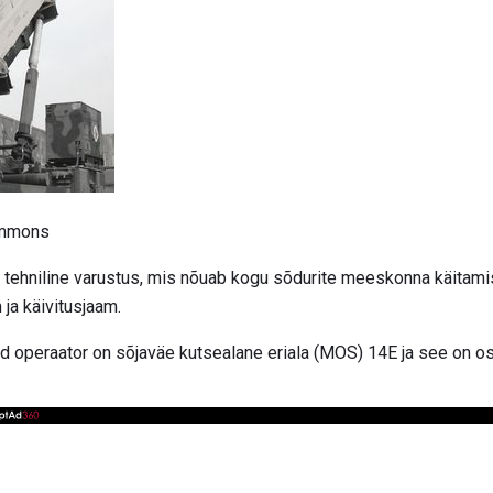
ommons
tehniline varustus, mis nõuab kogu sõdurite meeskonna käitamis
 ja käivitusjaam.
tud operaator on sõjaväe kutsealane eriala (MOS) 14E ja see on o