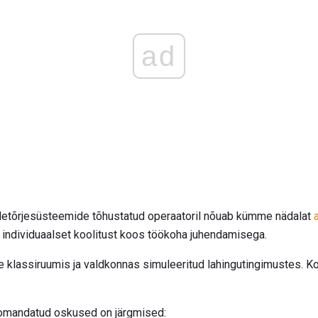
ad
uletõrjesüsteemide tõhustatud operaatoril nõuab kümme nädalat
d individuaalset koolitust koos töökoha juhendamisega.
e klassiruumis ja valdkonnas simuleeritud lahingutingimustes. Ko
omandatud oskused on järgmised: