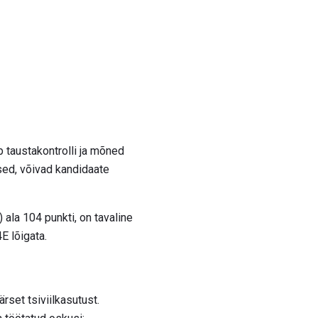
 taustakontrolli ja mõned
ed, võivad kandidaate
ala 104 punkti, on tavaline
E lõigata.
rset tsiviilkasutust.