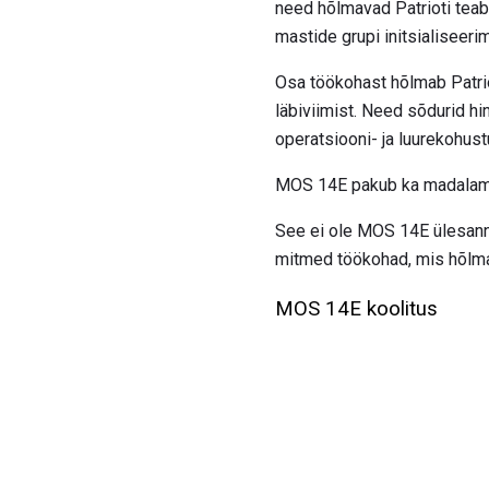
need hõlmavad Patrioti teabe
mastide grupi initsialiseerim
Osa töökohast hõlmab Patriot
läbiviimist. Need sõdurid h
operatsiooni- ja luurekohust
MOS 14E pakub ka madalama p
See ei ole MOS 14E ülesannet
mitmed töökohad, mis hõlmav
MOS 14E koolitus