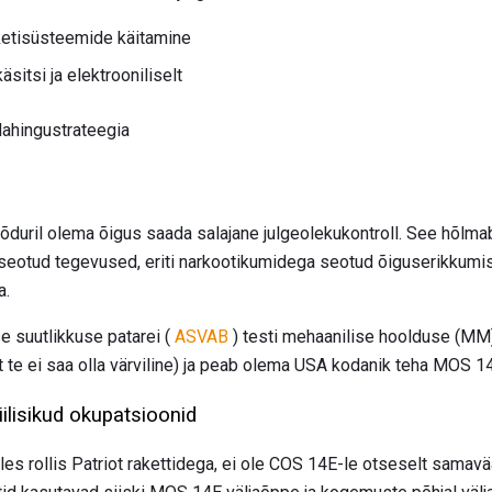
aketisüsteemide käitamine
sitsi ja elektrooniliselt
 lahingustrateegia
duril olema õigus saada salajane julgeolekukontroll. See hõlmab
eotud tegevused, eriti narkootikumidega seotud õiguserikkumis
a.
e suutlikkuse patarei (
ASVAB
) testi mehaanilise hoolduse (MM) 
 te ei saa olla värviline) ja peab olema USA kodanik teha MOS 14
ilisikud okupatsioonid
es rollis Patriot rakettidega, ei ole COS 14E-le otseselt samavää