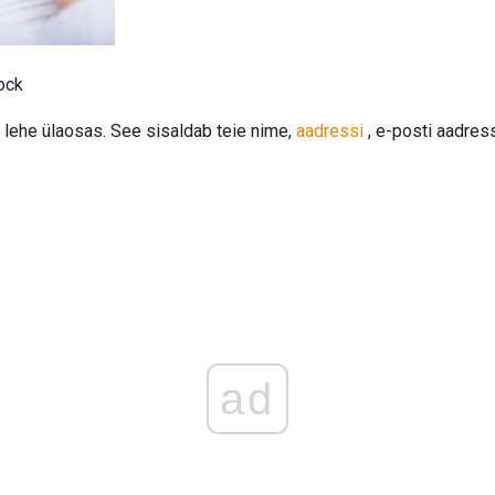
ock
lehe ülaosas. See sisaldab teie nime,
aadressi
, e-posti aadress
ad