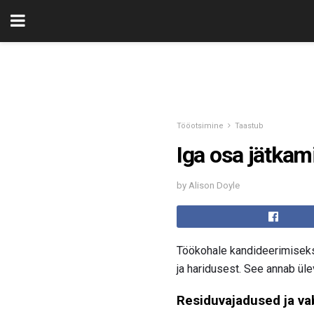
Tööotsimine
Taastub
Iga osa jätkam
by Alison Doyle
Töökohale kandideerimisek
ja haridusest. See annab üle
Residuvajadused ja va