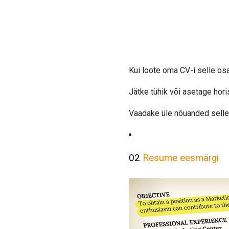
Kui loote oma CV-i selle osa
Jätke tühik või asetage hori
Vaadake üle nõuanded selle
02
Resume eesmärgi