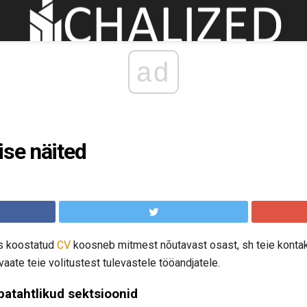
ad
ise näited
s koostatud
CV
koosneb mitmest nõutavast osast, sh teie konta
vaate teie volitustest tulevastele tööandjatele.
batahtlikud sektsioonid