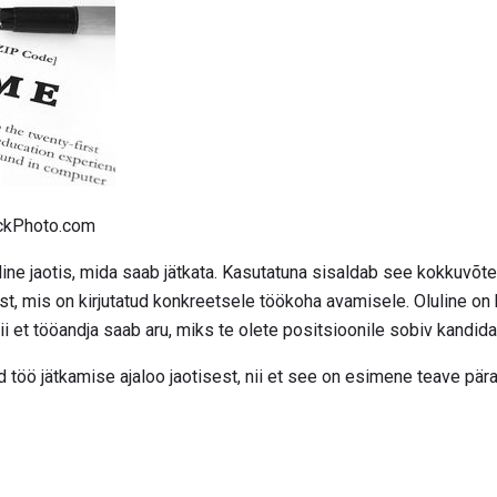
tockPhoto.com
ikuline jaotis, mida saab jätkata. Kasutatuna sisaldab see kokkuvõt
, mis on kirjutatud konkreetsele töökoha avamisele. Oluline on 
nii et tööandja saab aru, miks te olete positsioonile sobiv kandida
d töö jätkamise ajaloo jaotisest, nii et see on esimene teave pär