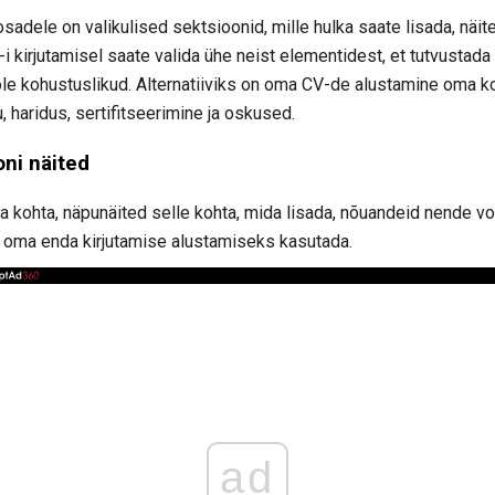
osadele on valikulised sektsioonid, mille hulka saate lisada, näi
-i kirjutamisel saate valida ühe neist elementidest, et tutvusta
ole kohustuslikud. Alternatiiviks on oma CV-de alustamine oma k
, haridus, sertifitseerimine ja oskused.
oni näited
sa kohta, näpunäited selle kohta, mida lisada, nõuandeid nende v
 oma enda kirjutamise alustamiseks kasutada.
ad