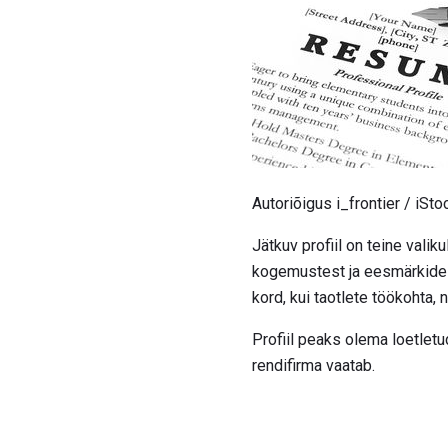
Autoriõigus i_frontier / iS
Jätkuv profiil on teine ​​val
kogemustest ja eesmärkidest
kord, kui taotlete töökohta, 
Profiil peaks olema loetletu
rendifirma vaatab.