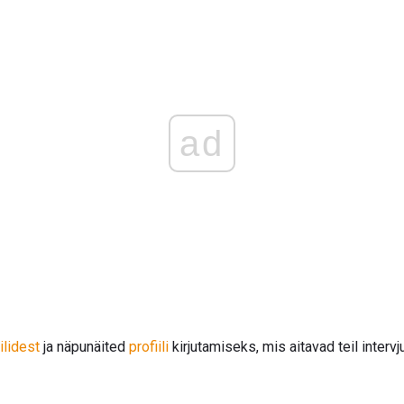
ad
ilidest
ja näpunäited
profiili
kirjutamiseks, mis aitavad teil intervj