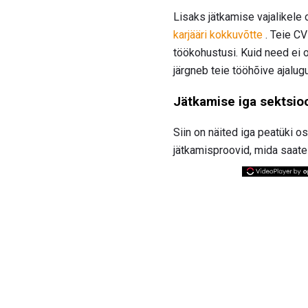
Lisaks jätkamise vajalikele 
karjääri kokkuvõtte
. Teie CV
töökohustusi. Kuid need ei 
järgneb teie tööhõive ajalugu
Jätkamise iga sektsio
Siin on näited iga peatüki o
jätkamisproovid, mida saate