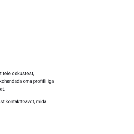
et teie oskustest,
kohandada oma profiili iga
at.
ast kontaktteavet, mida