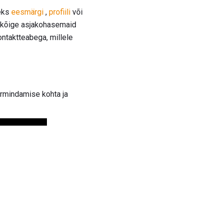
teks
eesmärgi
,
profiili
või
da kõige asjakohasemaid
ontaktteabega, millele
ormindamise kohta ja