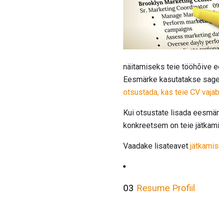
näitamiseks teie tööhõive 
Eesmärke kasutatakse sageli
otsustada, kas teie CV vaja
Kui otsustate lisada eesmär
konkreetsem on teie jätkam
Vaadake lisateavet
jätkamis
03
Resume Profiil