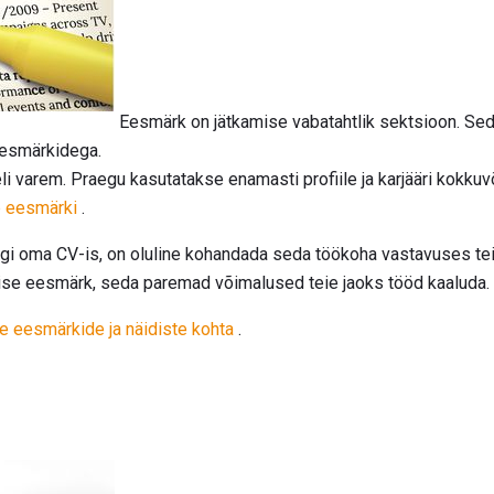
Eesmärk on jätkamise vabatahtlik sektsioon. Sed
eesmärkidega.
 varem. Praegu kasutatakse enamasti profiile ja karjääri kokkuvõ
b eesmärki
.
gi oma CV-is, on oluline kohandada seda töökoha vastavuses tei
ise eesmärk, seda paremad võimalused teie jaoks tööd kaaluda.
e eesmärkide ja näidiste kohta
.