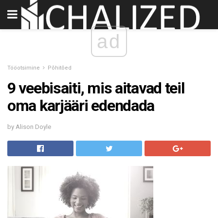
ad
Tööotsimine
Põhitõed
9 veebisaiti, mis aitavad teil
oma karjääri edendada
by Alison Doyle