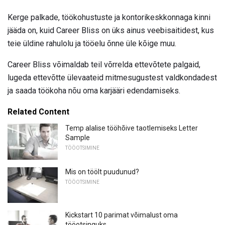
Kerge palkade, töökohustuste ja kontorikeskkonnaga kinni
jääda on, kuid Career Bliss on üks ainus veebisaitidest, kus
teie üldine rahulolu ja tööelu õnne üle kõige muu.
Career Bliss võimaldab teil võrrelda ettevõtete palgaid,
lugeda ettevõtte ülevaateid mitmesugustest valdkondadest
ja saada töökoha nõu oma karjääri edendamiseks.
Related Content
Temp alalise tööhõive taotlemiseks Letter
Sample
TÖÖOTSIMINE
Mis on töölt puudunud?
TÖÖOTSIMINE
Kickstart 10 parimat võimalust oma
tööotsinguks