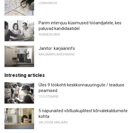
LENNUNDUS
Parim intervjuu küsimused tööandjatele, kes
paluvad kandidaatidel
INIMRESSURSID
Janitor: karjääriinfo
KARJÄÄRIPLANEERIMINE
Intresting articles
Üles 9 töökohti keskkonnauuringute / teaduse
peamised
TÖÖOTSIMINE
5 näpunäited võitluskuplitest kõrvalekaldumiste
kohta
VALITSUSE KARJÄÄR