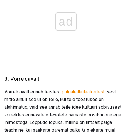
ad
3. Võrreldavalt
Võrreldavalt erineb teistest
palgakalkulaatoritest,
sest
mitte ainult see ütleb teile, kui teie tööstuses on
alahinnatud, vaid see annab teile idee kultuuri sobivusest
võrreldes erinevate ettevõtete sarnaste positsioonidega
inimestega. Lõppude lõpuks, milline on lihtsalt palga
teadmine, kui saaksite paremat palka
ja
oleksite mujal