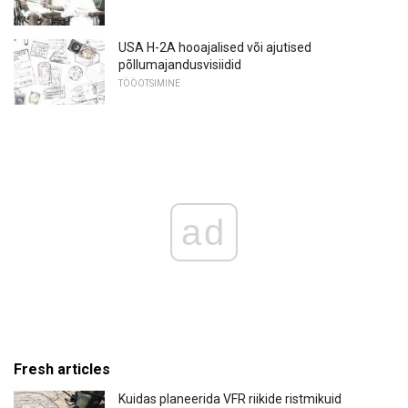
USA H-2A hooajalised või ajutised
põllumajandusvisiidid
TÖÖOTSIMINE
ad
Fresh articles
Kuidas planeerida VFR riikide ristmikuid