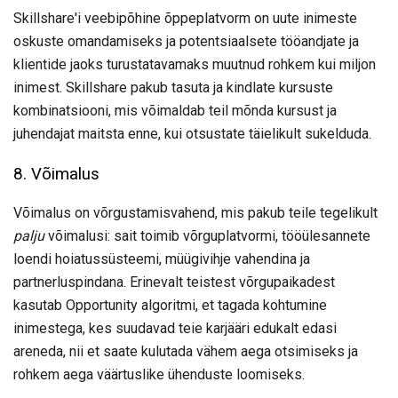
Skillshare'i veebipõhine õppeplatvorm on uute inimeste
oskuste omandamiseks ja potentsiaalsete tööandjate ja
klientide jaoks turustatavamaks muutnud rohkem kui miljon
inimest. Skillshare pakub tasuta ja kindlate kursuste
kombinatsiooni, mis võimaldab teil mõnda kursust ja
juhendajat maitsta enne, kui otsustate täielikult sukelduda.
8. Võimalus
Võimalus on võrgustamisvahend, mis pakub teile tegelikult
palju
võimalusi: sait toimib võrguplatvormi, tööülesannete
loendi hoiatussüsteemi, müügivihje vahendina ja
partnerluspindana. Erinevalt teistest võrgupaikadest
kasutab Opportunity algoritmi, et tagada kohtumine
inimestega, kes suudavad teie karjääri edukalt edasi
areneda, nii et saate kulutada vähem aega otsimiseks ja
rohkem aega väärtuslike ühenduste loomiseks.