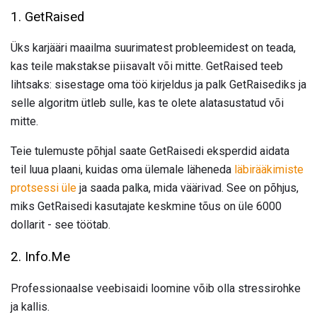
1. GetRaised
Üks karjääri maailma suurimatest probleemidest on teada,
kas teile makstakse piisavalt või mitte. GetRaised teeb
lihtsaks: sisestage oma töö kirjeldus ja palk GetRaisediks ja
selle algoritm ütleb sulle, kas te olete alatasustatud või
mitte.
Teie tulemuste põhjal saate GetRaisedi eksperdid aidata
teil luua plaani, kuidas oma ülemale läheneda
läbirääkimiste
protsessi üle
ja saada palka, mida väärivad. See on põhjus,
miks GetRaisedi kasutajate keskmine tõus on üle 6000
dollarit - see töötab.
2. Info.Me
Professionaalse veebisaidi loomine võib olla stressirohke
ja kallis.