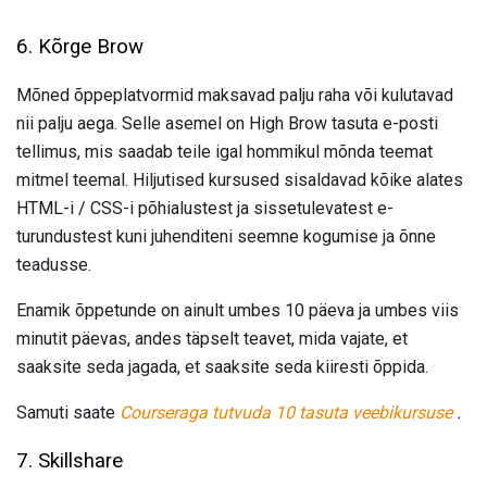
6. Kõrge Brow
Mõned õppeplatvormid maksavad palju raha või kulutavad
nii palju aega. Selle asemel on High Brow tasuta e-posti
tellimus, mis saadab teile igal hommikul mõnda teemat
mitmel teemal. Hiljutised kursused sisaldavad kõike alates
HTML-i / CSS-i põhialustest ja sissetulevatest e-
turundustest kuni juhenditeni seemne kogumise ja õnne
teadusse.
Enamik õppetunde on ainult umbes 10 päeva ja umbes viis
minutit päevas, andes täpselt teavet, mida vajate, et
saaksite seda jagada, et saaksite seda kiiresti õppida.
Samuti saate
Courseraga tutvuda 10 tasuta veebikursuse
.
7. Skillshare