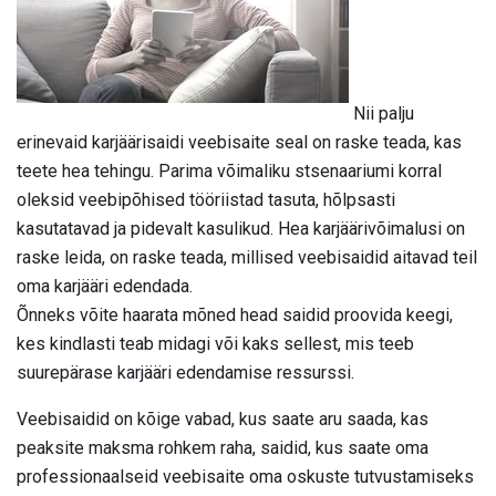
Nii palju
erinevaid karjäärisaidi veebisaite seal on raske teada, kas
teete hea tehingu. Parima võimaliku stsenaariumi korral
oleksid veebipõhised tööriistad tasuta, hõlpsasti
kasutatavad ja pidevalt kasulikud. Hea karjäärivõimalusi on
raske leida, on raske teada, millised veebisaidid aitavad teil
oma karjääri edendada.
Õnneks võite haarata mõned head saidid proovida keegi,
kes kindlasti teab midagi või kaks sellest, mis teeb
suurepärase karjääri edendamise ressurssi.
Veebisaidid on kõige vabad, kus saate aru saada, kas
peaksite maksma rohkem raha, saidid, kus saate oma
professionaalseid veebisaite oma oskuste tutvustamiseks