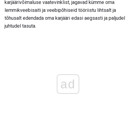
karjäärivõimaluse vaatevinklist, jagavad kümme oma
lemmikveebisaiti ja veebipõhiseid tööriistu lihtsalt ja
tõhusalt edendada oma karjääri edasi aegsasti ja paljudel
juhtudel tasuta.
ad