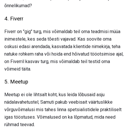
õnnelikumad?
4. Fiverr
Fiverr on "gig" turg, mis võimaldab teil oma teadmisi müüa
inimestele, kes seda tõesti vajavad. Kas soovite oma
oskusi edasi arendada, kasvatada klientide nimekirja, teha
natuke rohkem raha või hoida end hõivatud tööotsimise ajal,
on Fiverril kasvav turg, mis võimaldab teil testid oma
võimeid täita.
5. Meetup
Meetup ei ole lihtsalt koht, kus leida lõbusaid asju
nädalavahetustel; Samuti pakub veebisait väärtuslikke
võrguvõimalusi mis tahes linna spetsialistidele praktiliselt
igas tööstuses. Võimalused on ka lõpmatud, mida need
rühmad teevad.