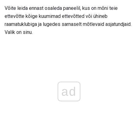
Võite leida ennast osaleda paneelil, kus on mõni teie
ettevõtte kõige kuumimad ettevõtted või ühineb
raamatuklubiga ja lugedes sarnaselt mõtlevaid asjatundjaid.
Valik on sinu.
ad