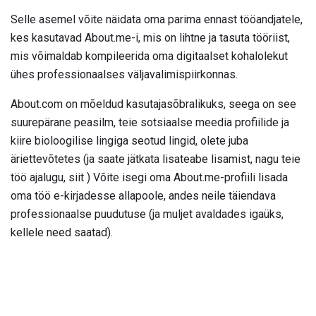
Selle asemel võite näidata oma parima ennast tööandjatele,
kes kasutavad About.me-i, mis on lihtne ja tasuta tööriist,
mis võimaldab kompileerida oma digitaalset kohalolekut
ühes professionaalses väljavalimispiirkonnas.
About.com on mõeldud kasutajasõbralikuks, seega on see
suurepärane peasilm, teie sotsiaalse meedia profiilide ja
kiire bioloogilise lingiga seotud lingid, olete juba
äriettevõtetes (ja saate jätkata lisateabe lisamist, nagu teie
töö ajalugu, siit ) Võite isegi oma About.me-profiili lisada
oma töö e-kirjadesse allapoole, andes neile täiendava
professionaalse puudutuse (ja muljet avaldades igaüks,
kellele need saatad).