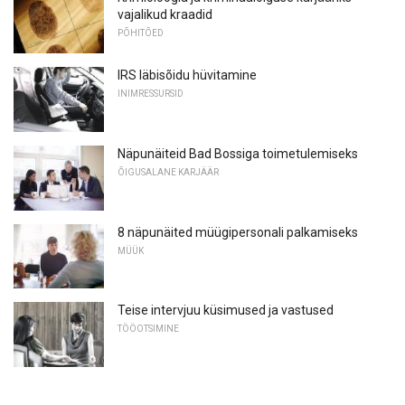
vajalikud kraadid
PÕHITÕED
IRS läbisõidu hüvitamine
INIMRESSURSID
Näpunäiteid Bad Bossiga toimetulemiseks
ÕIGUSALANE KARJÄÄR
8 näpunäited müügipersonali palkamiseks
MÜÜK
Teise intervjuu küsimused ja vastused
TÖÖOTSIMINE