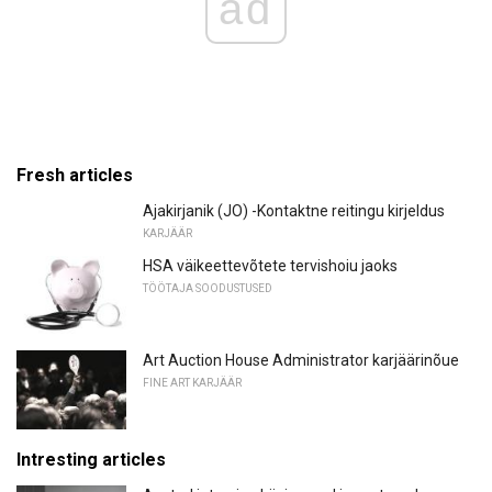
ad
Fresh articles
Ajakirjanik (JO) -Kontaktne reitingu kirjeldus
KARJÄÄR
HSA väikeettevõtete tervishoiu jaoks
TÖÖTAJA SOODUSTUSED
Art Auction House Administrator karjäärinõue
FINE ART KARJÄÄR
Intresting articles