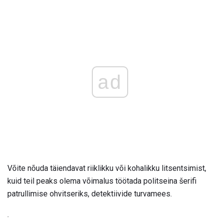
ad
Võite nõuda täiendavat riiklikku või kohalikku litsentsimist,
kuid teil peaks olema võimalus töötada politseina šerifi
patrullimise ohvitseriks, detektiivide turvamees.
.