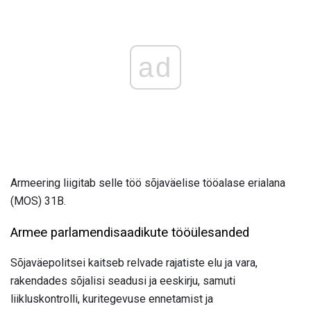
ad
Armeering liigitab selle töö sõjaväelise tööalase erialana
(MOS) 31B.
Armee parlamendisaadikute tööülesanded
Sõjaväepolitsei kaitseb relvade rajatiste elu ja vara,
rakendades sõjalisi seadusi ja eeskirju, samuti
liikluskontrolli, kuritegevuse ennetamist ja