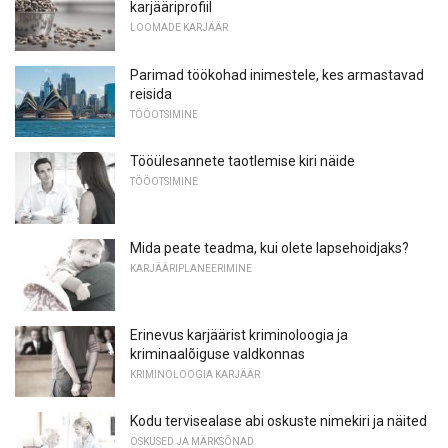
karjääriprofiil
LOOMADE KARJÄÄR
Parimad töökohad inimestele, kes armastavad
reisida
TÖÖOTSIMINE
Tööülesannete taotlemise kiri näide
TÖÖOTSIMINE
Mida peate teadma, kui olete lapsehoidjaks?
KARJÄÄRIPLANEERIMINE
Erinevus karjäärist kriminoloogia ja
kriminaalõiguse valdkonnas
KRIMINOLOOGIA KARJÄÄR
Kodu tervisealase abi oskuste nimekiri ja näited
OSKUSED JA MÄRKSÕNAD