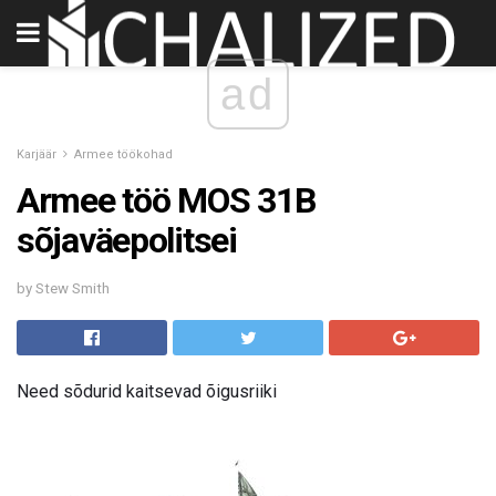
ad
Karjäär
Armee töökohad
Armee töö MOS 31B
sõjaväepolitsei
by Stew Smith
Need sõdurid kaitsevad õigusriiki