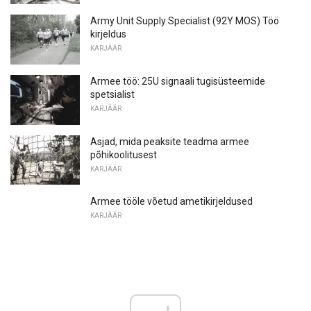
Army Unit Supply Specialist (92Y MOS) Töö
kirjeldus
KARJÄÄR
Armee töö: 25U signaali tugisüsteemide
spetsialist
KARJÄÄR
Asjad, mida peaksite teadma armee
põhikoolitusest
KARJÄÄR
Armee tööle võetud ametikirjeldused
KARJÄÄR