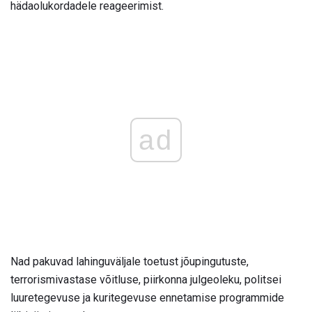
hädaolukordadele reageerimist.
ad
Nad pakuvad lahinguväljale toetust jõupingutuste,
terrorismivastase võitluse, piirkonna julgeoleku, politsei
luuretegevuse ja kuritegevuse ennetamise programmide