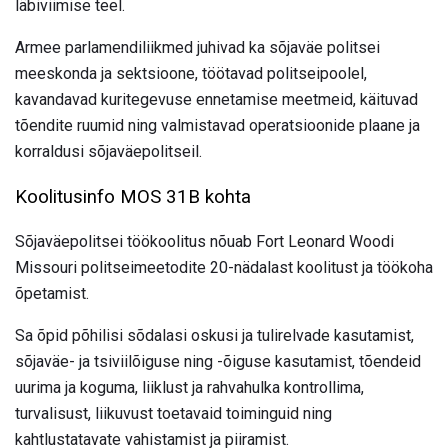
läbiviimise teel.
Armee parlamendiliikmed juhivad ka sõjaväe politsei
meeskonda ja sektsioone, töötavad politseipoolel,
kavandavad kuritegevuse ennetamise meetmeid, käituvad
tõendite ruumid ning valmistavad operatsioonide plaane ja
korraldusi sõjaväepolitseil.
Koolitusinfo MOS 31B kohta
Sõjaväepolitsei töökoolitus nõuab Fort Leonard Woodi
Missouri politseimeetodite 20-nädalast koolitust ja töökoha
õpetamist.
Sa õpid põhilisi sõdalasi oskusi ja tulirelvade kasutamist,
sõjaväe- ja tsiviilõiguse ning -õiguse kasutamist, tõendeid
uurima ja koguma, liiklust ja rahvahulka kontrollima,
turvalisust, liikuvust toetavaid toiminguid ning
kahtlustatavate vahistamist ja piiramist.