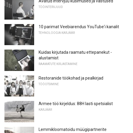
Avatud intervjuu küsimused ja vastused
TÖÖINTERVJUUD
10 parimat Veebiarendus YouTube'i kanalit
TEHNOLOOGIA KARJÄÄR
Kuidas kirjutada raamatu ettepanekut -
alustamist
RAAMATUTE KIRJASTAMINE
Restoranide töökohad ja pealkirjad
TÖÖOTSIMINE
Armee töö kirjeldus: 88H lasti spetsialist
KARJÄÄR
Lemmikloomatoidu müügipartnerite