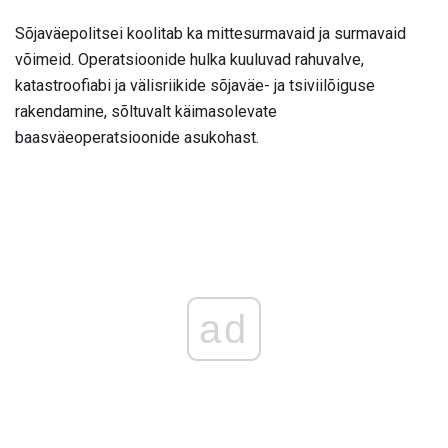
Sõjaväepolitsei koolitab ka mittesurmavaid ja surmavaid
võimeid. Operatsioonide hulka kuuluvad rahuvalve,
katastroofiabi ja välisriikide sõjaväe- ja tsiviilõiguse
rakendamine, sõltuvalt käimasolevate
baasväeoperatsioonide asukohast.
ad