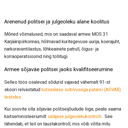
Arenenud politsei ja julgeoleku alane koolitus
Mõned võimalused, mis on saadaval armee MOS 31
Karjääripiirkonnas, hõlmavad kuritegevuse uurija, koerajuht,
narkoraventilastus, lõhkeainete patrull, õigus- ja
korraoperatsioonid ning tollitugi.
Armee sõjaväe politsei jaoks kvalifitseerumine
Selles töös osalevad sõdurid vajavad vähemalt 91-st
skoori relvastatud
kutsealase sobivusega patarei (ASVAB)
testides
.
Kui soovite olla sõjaväe politseijõudude liige, peate saama
kaitseministeeriumilt
salajase julgeolekukontrolli
. See
tähendab, et teil on taustakontroll, mis võib võtta mitu