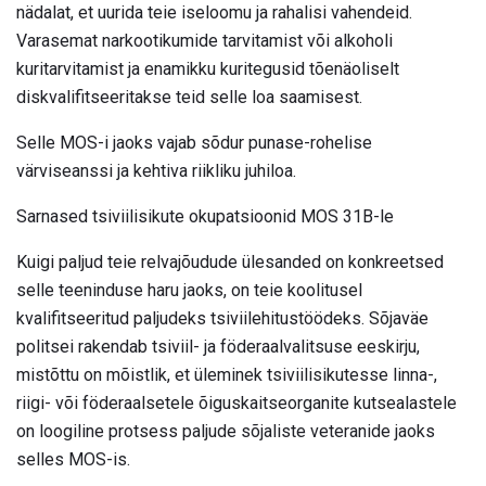
nädalat, et uurida teie iseloomu ja rahalisi vahendeid.
Varasemat narkootikumide tarvitamist või alkoholi
kuritarvitamist ja enamikku kuritegusid tõenäoliselt
diskvalifitseeritakse teid selle loa saamisest.
Selle MOS-i jaoks vajab sõdur punase-rohelise
värviseanssi ja kehtiva riikliku juhiloa.
Sarnased tsiviilisikute okupatsioonid MOS 31B-le
Kuigi paljud teie relvajõudude ülesanded on konkreetsed
selle teeninduse haru jaoks, on teie koolitusel
kvalifitseeritud paljudeks tsiviilehitustöödeks. Sõjaväe
politsei rakendab tsiviil- ja föderaalvalitsuse eeskirju,
mistõttu on mõistlik, et üleminek tsiviilisikutesse linna-,
riigi- või föderaalsetele õiguskaitseorganite kutsealastele
on loogiline protsess paljude sõjaliste veteranide jaoks
selles MOS-is.