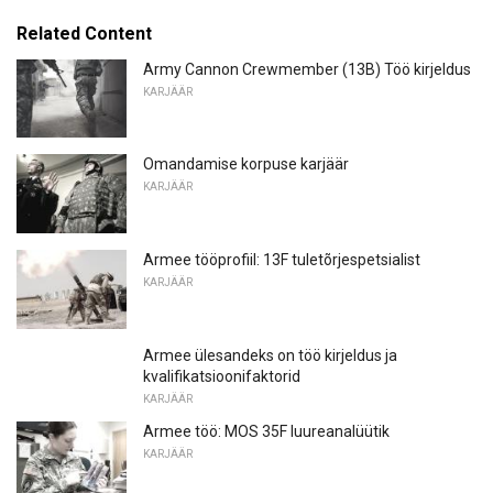
Related Content
Army Cannon Crewmember (13B) Töö kirjeldus
KARJÄÄR
Omandamise korpuse karjäär
KARJÄÄR
Armee tööprofiil: 13F tuletõrjespetsialist
KARJÄÄR
Armee ülesandeks on töö kirjeldus ja
kvalifikatsioonifaktorid
KARJÄÄR
Armee töö: MOS 35F luureanalüütik
KARJÄÄR