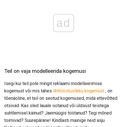
ad
Teil on vaja modelleerida kogemusi
Isegi kui teil pole mingit reklaami modelleerimise
kogemust või mis tahes
lihttööstuslikku kogemust
, on
tõenäoline, et teil on seotud kogemused, mida ettevõtted
otsivad. Kas oled lauale ootanud või üldsust teistega
suhtlemisel käinud? Jaemüügis töötanud? Tegi mõned
toimivad? Suurepärane! Kindlasti mainige neid asju.