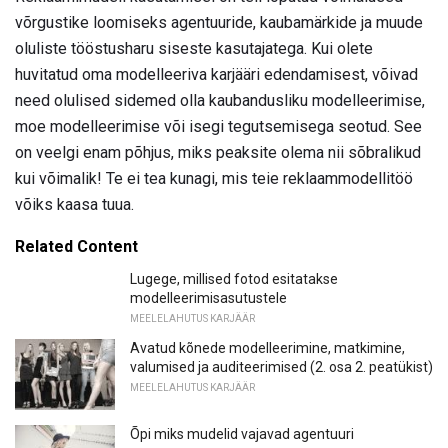
võrgustike loomiseks agentuuride, kaubamärkide ja muude
oluliste tööstusharu siseste kasutajatega. Kui olete
huvitatud oma modelleeriva karjääri edendamisest, võivad
need olulised sidemed olla kaubandusliku modelleerimise,
moe modelleerimise või isegi tegutsemisega seotud. See
on veelgi enam põhjus, miks peaksite olema nii sõbralikud
kui võimalik! Te ei tea kunagi, mis teie reklaammodellitöö
võiks kaasa tuua.
Related Content
Lugege, millised fotod esitatakse
modelleerimisasutustele
MEELELAHUTUS KARJÄÄR
Avatud kõnede modelleerimine, matkimine,
valumised ja auditeerimised (2. osa 2. peatükist)
MEELELAHUTUS KARJÄÄR
Õpi miks mudelid vajavad agentuuri