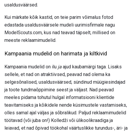
usaldusväärsed.
Kui märkate kõik kastid, on teie parim võimalus fotod
edastada usaldusväärsele mudeli uurimisfirmale nagu
ModelScouts.com, kus nad teavad täpselt, millised on
meeste reklaamimudelid.
Kampaania mudelid on harimata ja kiltkivid
Kampaania mudelid on ilu
ja
ajud kaubamärgi taga. Lisaks
sellele, et nad on atraktiivsed, peavad nad olema ka
selgesõnalised, usaldusväärsed, sündinud müügiesindajad
ja toote tundmaõppimine seest ja väljast. Nad peavad
meeles pidama tohutul hulgal informatsiooni klientide
teavitamiseks ja kõikidele nende küsimustele vastamiseks,
olles samal ajal väljas ja sõbralikud. Paljud reklaamimudelid
töötavad (või juba on!) Kolledži või ülikoolikraadiga ja
leiavad, et nad õpivad töökohal väärtuslikke turundus-, äri- ja