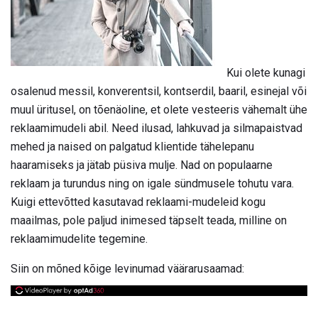
Kui olete kunagi
osalenud messil, konverentsil, kontserdil, baaril, esinejal või
muul üritusel, on tõenäoline, et olete vesteeris vähemalt ühe
reklaamimudeli abil. Need ilusad, lahkuvad ja silmapaistvad
mehed ja naised on palgatud klientide tähelepanu
haaramiseks ja jätab püsiva mulje. Nad on populaarne
reklaam ja turundus ning on igale sündmusele tohutu vara.
Kuigi ettevõtted kasutavad reklaami-mudeleid kogu
maailmas, pole paljud inimesed täpselt teada, milline on
reklaamimudelite tegemine.
Siin on mõned kõige levinumad väärarusaamad: