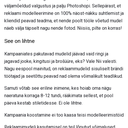
väljamõeldud valgustus ja palju Photoshopi. Sellepärast, et
reklaami modelleerimine on 100% näost-näkku suhtlemist ja
kliendid peavad teadma, et nende poolt tööle võetud mudel
näeb välja täpselt nagu nende fotod. Niisiis, pilte on korras!
See on lihtne
Kampaaniates pakutavad mudelid jäävad vaid ringi ja
jagavad jooke, kingitusi ja brošüüre, eks? Vale Nii valesti.
Nagu eespool mainitud, on reklaammudelid sisuliselt brändi
töötajad ja seetõttu peavad nad olema võimalikult teadlikud.
Samuti võtab see eriline inimene, kes hoiab oma nägu
naeratuna korraga 8-12 tundi, rääkimata sellest, et pool
päeva kestab stiletidesse. Ei ole lihtne.
Kampaania koostamine ei too kaasa teisi modelleerimistöid
Reklaamimudeli kasutamisel on teil lõputud võimalused