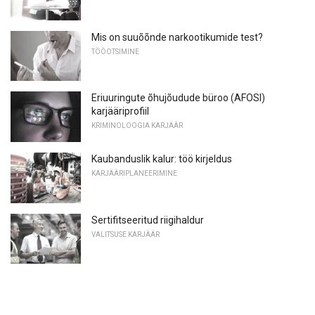
Mis on suuõõnde narkootikumide test?
TÖÖOTSIMINE
Eriuuringute õhujõudude büroo (AFOSI)
karjääriprofiil
KRIMINOLOOGIA KARJÄÄR
Kaubanduslik kalur: töö kirjeldus
KARJÄÄRIPLANEERIMINE
Sertifitseeritud riigihaldur
VALITSUSE KARJÄÄR