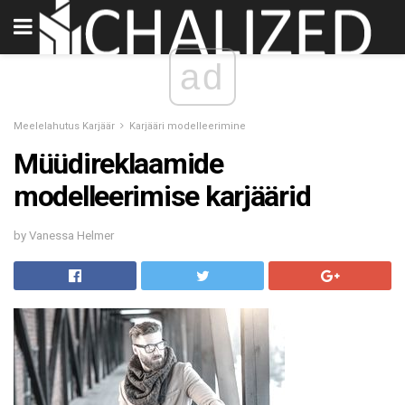
ad
Meelelahutus Karjäär
Karjääri modelleerimine
Müüdireklaamide
modelleerimise karjäärid
by Vanessa Helmer