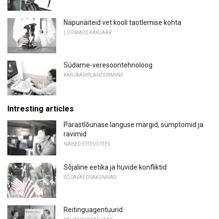
Näpunäiteid vet kooli taotlemise kohta
LOOMADE KARJÄÄR
Südame-veresoontehnoloog
KARJÄÄRIPLANEERIMINE
Intresting articles
Pärastlõunase languse märgid, sümptomid ja
ravimid
NAISED ETTEVÕTTES
Sõjaline eetika ja huvide konfliktid
SÕJAVÄEOSAKONNAD
Reitinguagentuurid