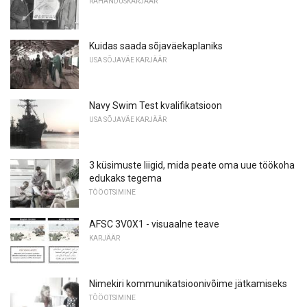
RAHANDUSKARJÄÄR
Kuidas saada sõjaväekaplaniks
USA SÕJAVÄE KARJÄÄR
Navy Swim Test kvalifikatsioon
USA SÕJAVÄE KARJÄÄR
3 küsimuste liigid, mida peate oma uue töökoha
edukaks tegema
TÖÖOTSIMINE
AFSC 3V0X1 - visuaalne teave
KARJÄÄR
Nimekiri kommunikatsioonivõime jätkamiseks
TÖÖOTSIMINE