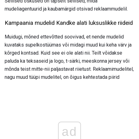
Sellised oskused on täpselt sellised, mida
mudeliagentuurid ja kaubamärgid otsivad reklaammudelil.
Kampaania mudelid Kandke alati luksuslikke riideid
Muidugi, mõned ettevõtted soovivad, et nende mudelid
kuvataks supelkostüümas või midagi muud kui keha värv ja
kõrged kontsad. Kuid see ei ole alati nii. Teilt võidakse
paluda ka teksaseid ja logo, t-särki, meeskonna jersey või
mõnda teist mitte-nii paljastavat riietust. Reklaamimudelitel,
nagu muud tüüpi mudelitel, on õigus kehtestada piirid
ad