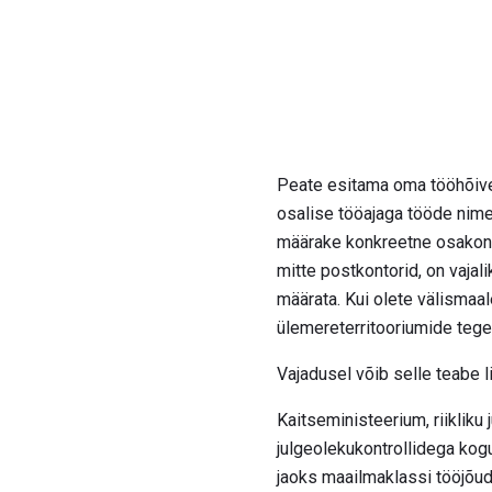
Peate esitama oma tööhõive 
osalise tööajaga tööde nimeki
määrake konkreetne osakond,
mitte postkontorid, on vajal
määrata. Kui olete välismaa
ülemereterritooriumide tegev
Vajadusel võib selle teabe 
Kaitseministeerium, riikliku
julgeolekukontrollidega kogu
jaoks maailmaklassi tööjõudu