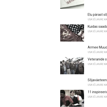
Elu pärast s
USA SÕJAVÄE K
Kuidas saada
USA SÕJAVÄE K
Armee Muuda
USA SÕJAVÄE K
Veteranide s
USA SÕJAVÄE K
Sõjaväeteeni
USA SÕJAVÄE K
11 inspireer
USA SÕJAVÄE K