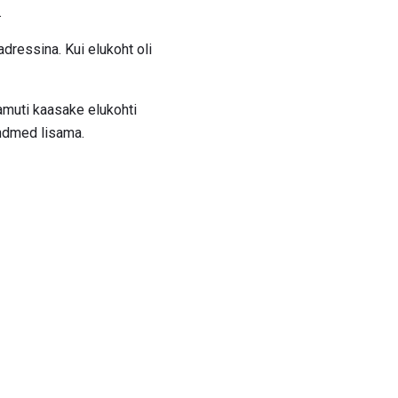
.
adressina. Kui elukoht oli
Samuti kaasake elukohti
andmed lisama.