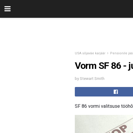
USA sõjaväe karjäär
Pensionile jä
Vorm SF 86 - j
by Stewart Smith
SF 86 vormi valitsuse tööh