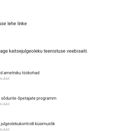
use lehe linke
ge kaitsejulgeoleku teenistuse veebisaiti.
ud ametniku töökohad
ARJÄÄR
e sõdurite-õpetajate programm
ARJÄÄR
 julgeolekukontrolli küsimustik
ARJÄÄR