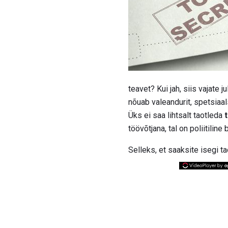
teavet? Kui jah, siis vajate 
nõuab valeandurit, spetsiaals
Üks ei saa lihtsalt taotleda
töövõtjana, tal on poliitilin
Selleks, et saaksite isegi t