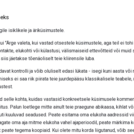
seks
gile isiklikele ja äriküsimustele.
ui "Ärge valeta, kui vastad otsestele küsimustele, aga teil ei tohi o
, kontakte, elukohti või külastusi, välismaiseid ettevõtteid või mu
 siis jäetakse tõenäoliselt teie kliirensile luba.
davat kontrolli ja võib oluliselt edasi lükata - isegi kuni aasta võ
iseks ei saa riik piirata teie juurdepääsu klassikalisele teabele,
stest.
d selle kohta, kuidas vastasid konkreetsele küsimusele komment
tus. Palun loetlege mitte ainult teie praegune abikaasa, kihlat võ
muti kuuluvad seadused. Peate esitama oma elukoha aadressid vi
jagate oma aja mitme elukoha vahel ajaperioodil, peate märkima kõ
t peate tegema koopiaid. Kui olete mitu korda liigutanud, võib see 