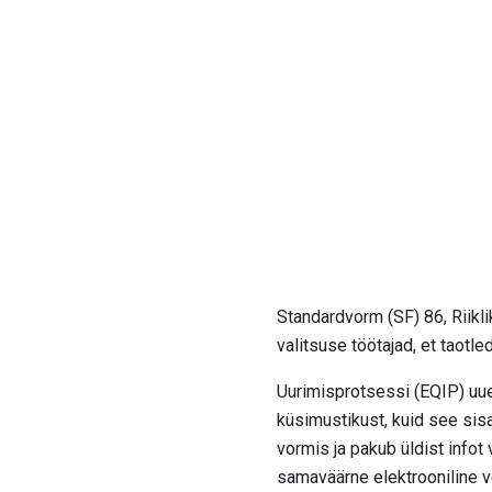
Standardvorm (SF) 86, Riikli
valitsuse töötajad, et taot
Uurimisprotsessi (EQIP) u
küsimustikust, kuid see sis
vormis ja pakub üldist infot 
samaväärne elektrooniline v