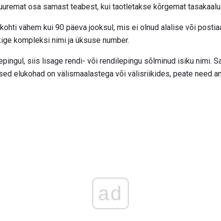
uremat osa samast teabest, kui taotletakse kõrgemat tasakaalu
ukohti vähem kui 90 päeva jooksul, mis ei olnud alalise või postia
kige kompleksi nimi ja üksuse number.
lepingul, siis lisage rendi- või rendilepingu sõlminud isiku nimi. 
tised elukohad on välismaalastega või välisriikides, peate need 
ad