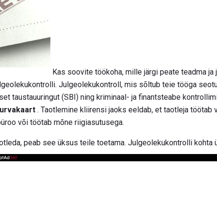
Kas soovite töökoha, mille järgi peate teadma ja 
julgeolekukontrolli. Julgeolekukontroll, mis sõltub teie tööga seo
et taustauuringut (SBI) ning kriminaal- ja finantsteabe kontrollimi
turvakaart
. Taotlemine kliirensi jaoks eeldab, et taotleja töötab
e büroo või töötab mõne riigiasutusega.
aotleda, peab see üksus teile toetama. Julgeolekukontrolli kohta ük