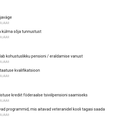
õjaväge
ARJÄÄR
 külma sõja tunnustust
ARJÄÄR
b kohustuslikku pensioni / eraldamise vanust
ARJÄÄR
taatuse kvalifikatsioon
ARJÄÄR
stuse krediit föderaalse tsiviilpensioni saamiseks
ARJÄÄR
ivad programmid, mis aitavad veteranidel kooli tagasi saada
ARJÄÄR