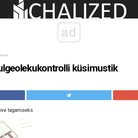
ad
ämine
ulgeolekukontrolli küsimustik
õive tagamiseks