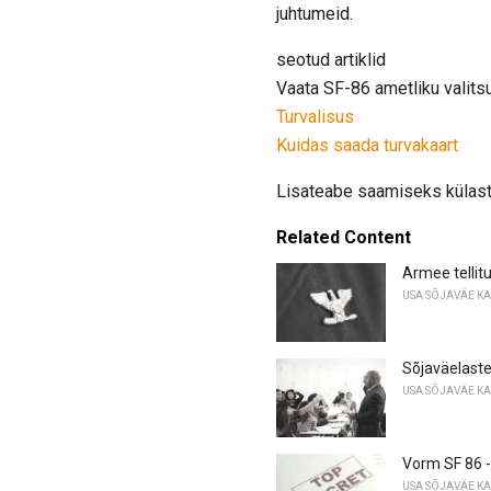
juhtumeid.
seotud artiklid
Vaata SF-86 ametliku valits
Turvalisus
Kuidas saada turvakaart
Lisateabe saamiseks külasta
Related Content
Armee tellit
USA SÕJAVÄE K
Sõjaväelast
USA SÕJAVÄE K
Vorm SF 86 -
USA SÕJAVÄE K