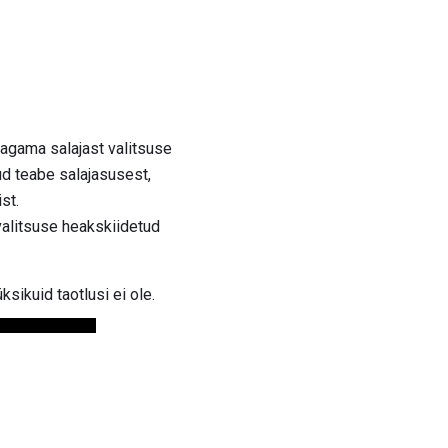
jagama salajast valitsuse
tud teabe salajasusest,
st.
 valitsuse heakskiidetud
sikuid taotlusi ei ole.