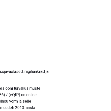
javäelased, riigihankijad ja
ersiooni turvaküsimuste
6) / (eQIP) on online
singu vorm ja selle
 muudeti 2010. aasta