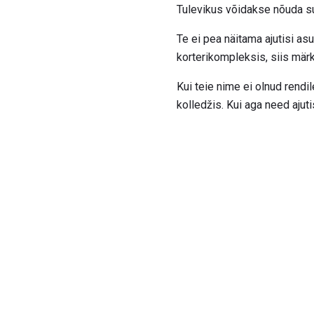
Tulevikus võidakse nõuda su
Te ei pea näitama ajutisi as
korterikompleksis, siis mär
Kui teie nime ei olnud rendi
kolledžis. Kui aga need aju