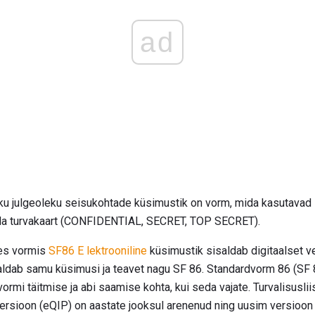
ad
ku julgeoleku seisukohtade küsimustik on vorm, mida kasutavad sõ
leda turvakaart (CONFIDENTIAL, SECRET, TOP SECRET).
ues vormis
SF86 E lektrooniline
küsimustik sisaldab digitaalset v
aldab samu küsimusi ja teavet nagu SF 86. Standardvorm 86 (SF 8
vormi täitmise ja abi saamise kohta, kui seda vajate. Turvalisuslii
ersioon (eQIP) on aastate jooksul arenenud ning uusim versioon