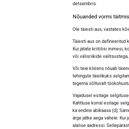
detsembris.
Nõuanded vormi täitmi
Ole täiesti aus, vastates kõi
Täiesti aus on defineeritud k
Kui jätate kriitilisi inimesi
või välisriikide valitsustega,
Või teie kliirens nõuab täien
tehingute täielikuks selgitam
tegema sõltuvalt töökohustu
Vajadusel esitage selgituse
Kahtluse korral esitage selgi
ka endine abikaasa (d); Sa
ärge jätke aega vahele. Kui 
alalise aadressi. Sellepäras