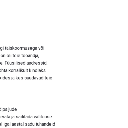
igi täiskoormusega või
on oli teie tööandja,
e. Füüsilised aadressid,
hta korralikult kindlaks
kides ja kes suudavad teie
d paljude
vata ja säilitada valitsuse
l igal aastal sadu tuhandeid