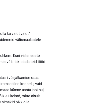
lla ka valet valet."
id sidemeid välismaalastele
i rohkem. Kuni välismaiste
 mis võib takistada teid tööd
aari või jätkamise osas.
i romantiline kooselu, vaid
imase kümne aasta jooksul,
ik elukohad, mitte ainult
nimekiri pikk olla.