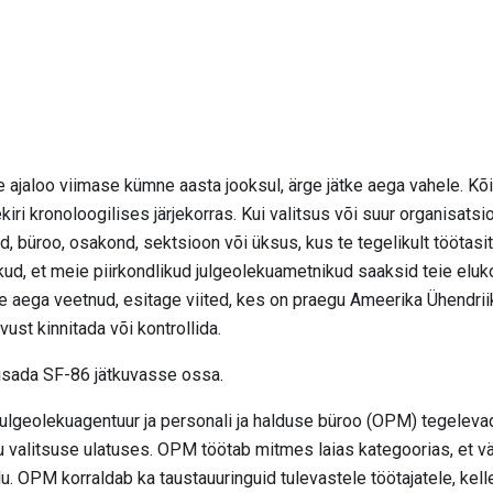
ajaloo viimase kümne aasta jooksul, ärge jätke aega vahele. Kõ
ri kronoloogilises järjekorras. Kui valitsus või suur organisatsio
 büroo, osakond, sektsioon või üksus, kus te tegelikult töötasit
ikud, et meie piirkondlikud julgeolekuametnikud saaksid teie eluko
le aega veetnud, esitage viited, kes on praegu Ameerika Ühendrii
ust kinnitada või kontrollida.
lisada SF-86 jätkuvasse ossa.
 julgeolekuagentuur ja personali ja halduse büroo (OPM) tegeleva
 valitsuse ulatuses. OPM töötab mitmes laias kategoorias, et vär
. OPM korraldab ka taustauuringuid tulevastele töötajatele, kelle