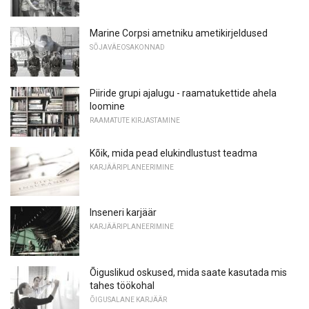
Marine Corpsi ametniku ametikirjeldused
SÕJAVÄEOSAKONNAD
Piiride grupi ajalugu - raamatukettide ahela
loomine
RAAMATUTE KIRJASTAMINE
Kõik, mida pead elukindlustust teadma
KARJÄÄRIPLANEERIMINE
Inseneri karjäär
KARJÄÄRIPLANEERIMINE
Õiguslikud oskused, mida saate kasutada mis
tahes töökohal
ÕIGUSALANE KARJÄÄR