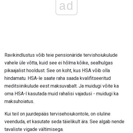
ad
Ravikindlustus võib teie pensionäride tervishoiukulude
vahele üle võtta, kuid see ei hõlma kõike, sealhulgas
pikaajalist hooldust. See on koht, kus HSA võib olla
hindamatu. HSA-le saate raha saada kvalifitseeritud
meditsiinikulude eest maksuvabalt. Ja muidugi võite ka
oma HSA-l kasutada muid rahalisi vajadusi - muidugi ka
maksuhoiatus.
Kui teil on juurdepääs tervisehoiukontole, on oluline
veenduda, et kasutate seda täielikult ära. See algab nende
tavaliste vigade vältimisega.