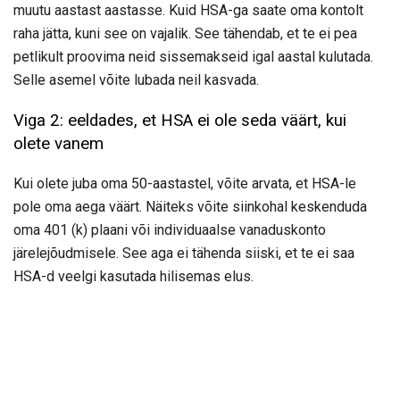
muutu aastast aastasse. Kuid HSA-ga saate oma kontolt
raha jätta, kuni see on vajalik. See tähendab, et te ei pea
petlikult proovima neid sissemakseid igal aastal kulutada.
Selle asemel võite lubada neil kasvada.
Viga 2: eeldades, et HSA ei ole seda väärt, kui
olete vanem
Kui olete juba oma 50-aastastel, võite arvata, et HSA-le
pole oma aega väärt. Näiteks võite siinkohal keskenduda
oma 401 (k) plaani või individuaalse vanaduskonto
järelejõudmisele. See aga ei tähenda siiski, et te ei saa
HSA-d veelgi kasutada hilisemas elus.