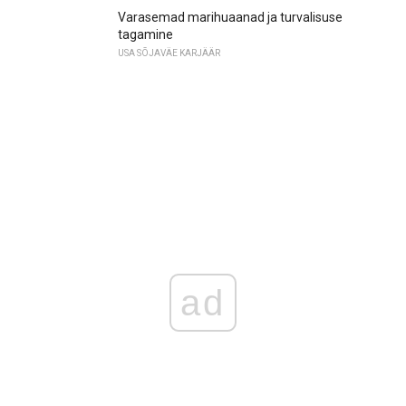
Varasemad marihuaanad ja turvalisuse
tagamine
USA SÕJAVÄE KARJÄÄR
ad