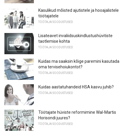
Kasulikud mõisted ajutistele ja hooajalistele
töötajatele
TÖÖTAJA SOODUSTUSED
Lisateavet invaliidsuskindlustushüvitiste
taotlemise kohta
TÖÖTAJA SOODUSTUSED
Kuidas ma saaksin kõige paremini kasutada
oma tervisehoiukontot?
TÖÖTAJA SOODUSTUSED
Kuidas aastatuhandeid HSA kasvu juhib?
TÖÖTAJA SOODUSTUSED
Töötajate hüviste reformimine Wal-Martis
Horisondi juures?
TÖÖTAJA SOODUSTUSED