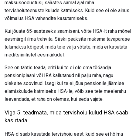
maksusoodustusi, säästes samal ajal raha
tervishoiuteenuste kulude katmiseks. Kuid see ei ole ainus
võimalus HSA vahendite kasutamiseks.
Kui jõuate 65-aastaseks saamiseni, võite HSA-lt raha mõnel
eesmärgil ilma trahvita. Siiski peaksite maksma tavapärase
tulumaksu kõigest, mida teie välja võtate, mida ei kasutata
meditsiinilistel eesmärkidel.
See on tähtis teada, eriti kui te ei ole oma tööandja
pensioniplaani või IRA kallutanud nii palju raha, nagu
oleksite soovinud. Isegi kui te ei jõua pensionile jäämise
elamiskulude katmiseks HSA-le, võib see teie meelerahu
leevendada, et raha on olemas, kui seda vajate.
Viga 5: teadmata, mida tervishoiu kulud HSA saab
kasutada
HSA-d saab kasutada tervishoiu eest, kuid see ei hõlma