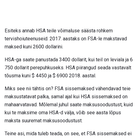
Esiteks annab HSA teile võimaluse säästa rohkem
tervishoiuteenuseid. 2017. aastaks on FSA-le makstavad
maksed kuni 2600 dollarini.
HSA-ga saate panustada 3400 dollarit, kui teil on leviala ja 6
750 dollarit perepuhkuseks. HSA piirangud seada vastavalt
tõusma kuni $ 4450 ja $ 6900 2018. aastal.
Miks see nii tähtis on? FSA sissemaksed vähendavad teie
maksustatavat palka, samal ajal kui HSA sissemaksed on
mahaarvatavad. Mõlemal juhul saate maksusoodustust, kuid
kui te maksime oma HSA-d välja, võib see aasta lõpus
maksta suuremat maksusoodustust.
Teine asi, mida tuleb teada, on see, et FSA sissemaksed ei