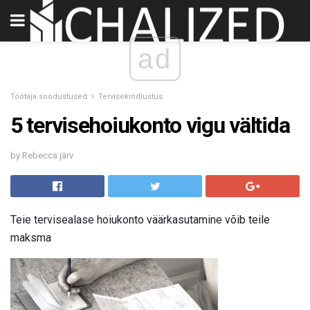
ad
Töötaja soodustused
Tervisekindlustus
5 tervisehoiukonto vigu vältida
by Rebecca järv
Teie tervisealase hoiukonto väärkasutamine võib teile
maksma