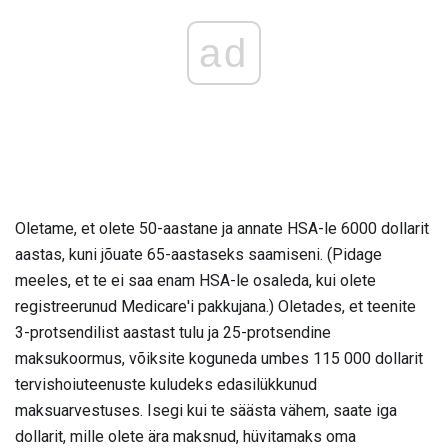
ad
Oletame, et olete 50-aastane ja annate HSA-le 6000 dollarit
aastas, kuni jõuate 65-aastaseks saamiseni. (Pidage
meeles, et te ei saa enam HSA-le osaleda, kui olete
registreerunud Medicare'i pakkujana.) Oletades, et teenite
3-protsendilist aastast tulu ja 25-protsendine
maksukoormus, võiksite koguneda umbes 115 000 dollarit
tervishoiuteenuste kuludeks edasilükkunud
maksuarvestuses. Isegi kui te säästa vähem, saate iga
dollarit, mille olete ära maksnud, hüvitamaks oma