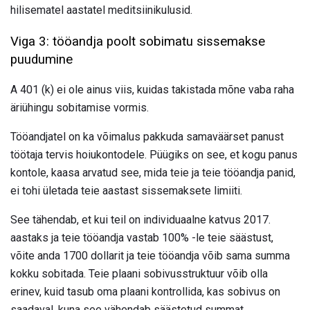
hilisematel aastatel meditsiinikulusid.
Viga 3: tööandja poolt sobimatu sissemakse
puudumine
A 401 (k) ei ole ainus viis, kuidas takistada mõne vaba raha
äriühingu sobitamise vormis.
Tööandjatel on ka võimalus pakkuda samaväärset panust
töötaja tervis hoiukontodele. Püügiks on see, et kogu panus
kontole, kaasa arvatud see, mida teie ja teie tööandja panid,
ei tohi ületada teie aastast sissemaksete limiiti.
See tähendab, et kui teil on individuaalne katvus 2017.
aastaks ja teie tööandja vastab 100% -le teie säästust,
võite anda 1700 dollarit ja teie tööandja võib sama summa
kokku sobitada. Teie plaani sobivusstruktuur võib olla
erinev, kuid tasub oma plaani kontrollida, kas sobivus on
saadaval, kuna see vähendab säästetud summat.