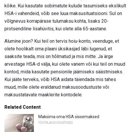
kõike. Kui kasutate sobimatute kulude tasumiseks ekslikult
HSA-i vahendeid, võib see luua maksusituatsiooni. Sul on
võlgnevus korrapärase tulumaksu kohta, lisaks 20-
protsendiline lisahüvitis, kui olete alla 65-aastane.
Alumine joon? Kui teil on tervis hoiu-konto, veenduge, et
olete hoolikalt oma plaani üksikasjad läbi lugenud, et
saaksite teada, mis on hõlmatud ja mis mitte. Ja ärge
arvestage HSA-d välja, kui olete vanem või kui teil on muud
kontod, mida kasutate pensionile jäämiseks säästmiseks.
Kui jääte terveks, võib HSA aidata täiendada mis tahes
muud, mille olete eraldanud maksusoodustuste või
maksustatavate maaklerite kontodele.
Related Content
Maksima oma HSA sissemaksed
TÖÖTAJA SOODUSTUSED