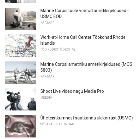
Marine Corpsi tööle võetud ametikirjeldused -
USMC EOD
KARJÄÄR
Work-at-Home Call Center Töökohad Rhode
Islandis
TÖÖ KODUS TÖÖKOHAL
Marine Corpsi ametniku ametikirjeldused (MOS
5803)
KARJÄÄR
Shoot Live video nagu Media Pro
MEEDIA
Üheteistkümnest saatkonna üldkorrast (USMC)
SÕJAVÄEOSAKONNAD