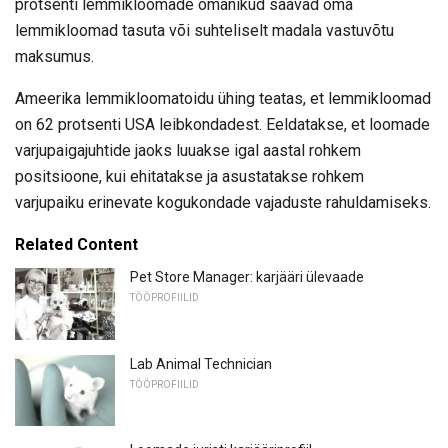
protsenti lemmikloomade omanikud saavad oma
lemmikloomad tasuta või suhteliselt madala vastuvõtu
maksumus.
Ameerika lemmikloomatoidu ühing teatas, et lemmikloomad
on 62 protsenti USA leibkondadest. Eeldatakse, et loomade
varjupaigajuhtide jaoks luuakse igal aastal rohkem
positsioone, kui ehitatakse ja asustatakse rohkem
varjupaiku erinevate kogukondade vajaduste rahuldamiseks.
Related Content
Pet Store Manager: karjääri ülevaade
TÖÖPROFIILID
Lab Animal Technician
TÖÖPROFIILID