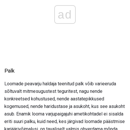
ad
Palk
Loomade peavarju haldaja teenitud palk võib varieeruda
sõltuvalt mitmesugustest teguritest, nagu nende
konkreetsed kohustused, nende aastatepikkused
kogemused, nende haridustase ja asukoht, kus see asukoht
asub. Enamik looma varjupaigajuhi ametikohtadel ei sisalda
eriti suuri palku, kuid need, kes järgivad loomade päästmise
karjäärivõimalusi, on tavaliselt valmis ohverdama mõnda