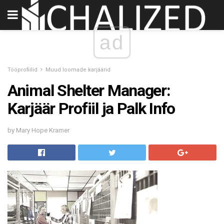
ad
Tööprofiilid
Muud loomade karjäärid
Animal Shelter Manager:
Karjäär Profiil ja Palk Info
by Mary Hope Kramer