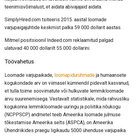
teenimisvõimalust, et aidata abivajajaid aidata.
SimplyHired.com tsiteeris 2015. aastal loomade
varjupaigajuhtide keskmist palka 59 000 dollarit aastas.
Mitmel positsioonil Indeed.com reklaamitud palgad
ulatuvad 40 000 dollarilt 55 000 dollarini.
Töövahetus
Loomade varjupaikade,
loomapidurühmade
ja humaansete
kogukondade arv on viimasel kümnendil pidevalt kasvanud,
et tulla toime soovimatute või hulkuvate lemmikloomade
arvu suurenemisega. Vastavalt statistikale, mida rahvusliku
kogukonna lemmikloomade uuringu ja poliitika nõukogu
(NCPPSCP) andmetel teeb Ameerika loomade julmuse
tõkestamise Ameerika selts (ASPCA), on Ameerika
Ühendriikides praegu ligikaudu 5000 ühenduse varjupaika.