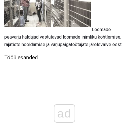
Loomade
peavarju haldajad vastutavad loomade inimliku kohtlemise,
rajatiste hooldamise ja varjupaigatöötajate järelevalve eest.
Tööülesanded
ad