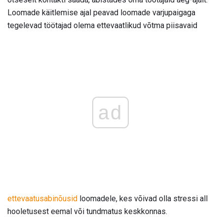
Loomade käitlemise ajal peavad loomade varjupaigaga
tegelevad töötajad olema ettevaatlikud võtma piisavaid
ad
ettevaatusabinõusid
loomadele, kes võivad olla stressi all
hooletusest eemal või tundmatus keskkonnas.