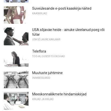
Suveülesande e-posti kaaskirja näited
KAASKIRJAD
USA sõjaväe heide - ainuke üleelanud poeg või
tütar
USA SÕJAVÄE KARJÄÄR
Teleflora
TÖÖ-ALGUSEST-TÖÖKOHAD
Muutuste juhtimine
INIMRESSURSID
Meeskonnaliikmete hindamiskirjad
KIRJAD JA KIRJAD