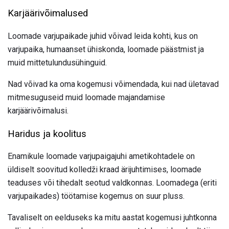
Karjäärivõimalused
Loomade varjupaikade juhid võivad leida kohti, kus on
varjupaika, humaanset ühiskonda, loomade päästmist ja
muid mittetulundusühinguid.
Nad võivad ka oma kogemusi võimendada, kui nad ületavad
mitmesuguseid muid loomade majandamise
karjäärivõimalusi.
Haridus ja koolitus
Enamikule loomade varjupaigajuhi ametikohtadele on
üldiselt soovitud kolledži kraad ärijuhtimises, loomade
teaduses või tihedalt seotud valdkonnas. Loomadega (eriti
varjupaikades) töötamise kogemus on suur pluss.
Tavaliselt on eelduseks ka mitu aastat kogemusi juhtkonna