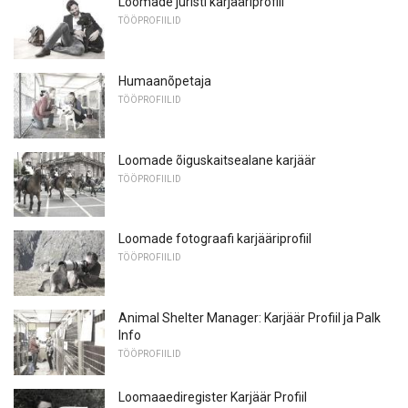
Loomade juristi karjääriprofiil
TÖÖPROFIILID
Humaanõpetaja
TÖÖPROFIILID
Loomade õiguskaitsealane karjäär
TÖÖPROFIILID
Loomade fotograafi karjääriprofiil
TÖÖPROFIILID
Animal Shelter Manager: Karjäär Profiil ja Palk
Info
TÖÖPROFIILID
Loomaaediregister Karjäär Profiil