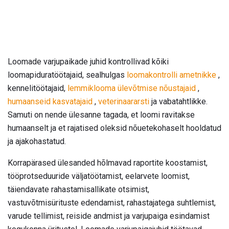
Loomade varjupaikade juhid kontrollivad kõiki
loomapiduratöötajaid, sealhulgas
loomakontrolli ametnikke
,
kennelitöötajaid,
lemmiklooma ülevõtmise nõustajaid
,
humaanseid kasvatajaid
,
veterinaararsti
ja vabatahtlikke.
Samuti on nende ülesanne tagada, et loomi ravitakse
humaanselt ja et rajatised oleksid nõuetekohaselt hooldatud
ja ajakohastatud.
Korrapärased ülesanded hõlmavad raportite koostamist,
tööprotseduuride väljatöötamist, eelarvete loomist,
täiendavate rahastamisallikate otsimist,
vastuvõtmisürituste edendamist, rahastajatega suhtlemist,
varude tellimist, reiside andmist ja varjupaiga esindamist