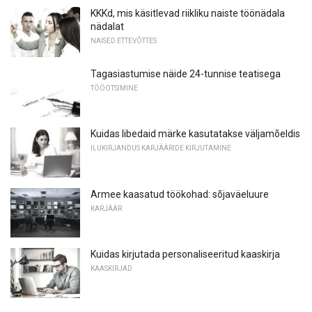
KKKd, mis käsitlevad riikliku naiste töönädala
nädalat
NAISED ETTEVÕTTES
Tagasiastumise näide 24-tunnise teatisega
TÖÖOTSIMINE
Kuidas libedaid märke kasutatakse väljamõeldis
ILUKIRJANDUS KARJÄÄRIDE KIRJUTAMINE
Armee kaasatud töökohad: sõjaväeluure
KARJÄÄR
Kuidas kirjutada personaliseeritud kaaskirja
KAASKIRJAD