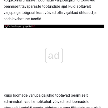
kogukonna üritustel. Loomade varjupaigajuhid töötavad
peamiselt tavapäraste töötundide ajal, kuid sõltuvalt
varjupaiga töögraafikust võivad olla vajalikud õhtused ja
nädalavahetuse tundid.
ad
Kuigi loomade varjupaiga juhid töötavad peamiselt
administratiivsel ametikohal, võivad nad loomadele
otseselt kontakti saada, abistades oma töötajaid aeg-ajalt.