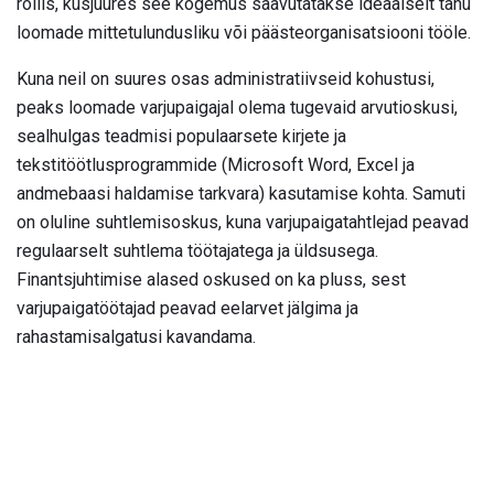
rollis, kusjuures see kogemus saavutatakse ideaalselt tänu
loomade mittetulundusliku või päästeorganisatsiooni tööle.
Kuna neil on suures osas administratiivseid kohustusi,
peaks loomade varjupaigajal olema tugevaid arvutioskusi,
sealhulgas teadmisi populaarsete kirjete ja
tekstitöötlusprogrammide (Microsoft Word, Excel ja
andmebaasi haldamise tarkvara) kasutamise kohta. Samuti
on oluline suhtlemisoskus, kuna varjupaigatahtlejad peavad
regulaarselt suhtlema töötajatega ja üldsusega.
Finantsjuhtimise alased oskused on ka pluss, sest
varjupaigatöötajad peavad eelarvet jälgima ja
rahastamisalgatusi kavandama.