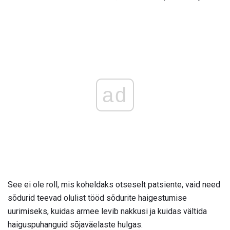
ad
See ei ole roll, mis koheldaks otseselt patsiente, vaid need
sõdurid teevad olulist tööd sõdurite haigestumise
uurimiseks, kuidas armee levib nakkusi ja kuidas vältida
haiguspuhanguid sõjaväelaste hulgas.