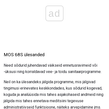
ad
MOS 68S ülesanded
Need sõdurid juhendavad väikseid ennetusravimeid või
-üksusi ning korraldavad vee- ja toidu sanitaarprogramme.
Neil on ka ülesandeks jälgida programme, mis jälgivad
tingimusi erinevates keskkondades, kus sõdurid kogevad,
koguda ja analüüsida mis tahes asjakohaseid andmeid ning
jälgida mis tahes ennetava meditsiini tegevuse
administratiivseid funktsioone, näiteks arvepidamine jms.