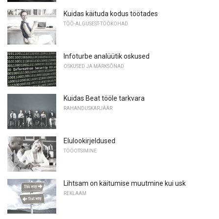
Kuidas käituda kodus töötades
TÖÖ-ALGUSEST-TÖÖKOHAD
Infoturbe analüütik oskused
OSKUSED JA MÄRKSÕNAD
Kuidas Beat tööle tarkvara
RAHANDUSKARJÄÄR
Elulookirjeldused
TÖÖOTSIMINE
Lihtsam on käitumise muutmine kui usk
REKLAAM