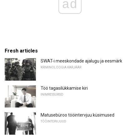
ad
Fresh articles
SWAT-i meeskondade ajalugu ja eesmärk
KRIMINOLOOGIA KARJÄÄR
Töö tagasilükkamise kiri
INIMRESSURSID
Matusebüroo tööintervjuu küsimused
TÖÖINTERVJUUD