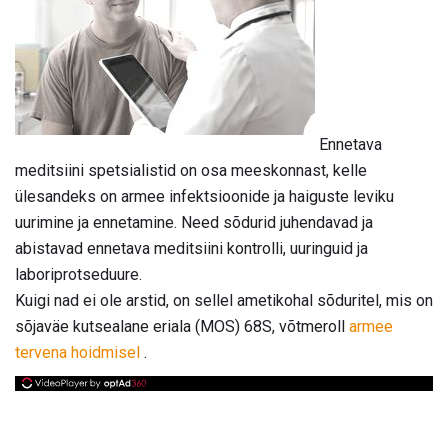
Ennetava
meditsiini spetsialistid on osa meeskonnast, kelle
ülesandeks on armee infektsioonide ja haiguste leviku
uurimine ja ennetamine. Need sõdurid juhendavad ja
abistavad ennetava meditsiini kontrolli, uuringuid ja
laboriprotseduure.
Kuigi nad ei ole arstid, on sellel ametikohal sõduritel, mis on
sõjaväe kutsealane eriala (MOS) 68S, võtmeroll
armee
tervena hoidmisel
.