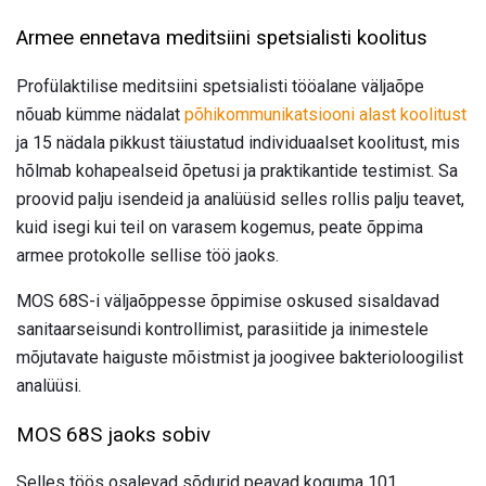
Armee ennetava meditsiini spetsialisti koolitus
Profülaktilise meditsiini spetsialisti tööalane väljaõpe
nõuab kümme nädalat
põhikommunikatsiooni alast koolitust
ja 15 nädala pikkust täiustatud individuaalset koolitust, mis
hõlmab kohapealseid õpetusi ja praktikantide testimist. Sa
proovid palju isendeid ja analüüsid selles rollis palju teavet,
kuid isegi kui teil on varasem kogemus, peate õppima
armee protokolle sellise töö jaoks.
MOS 68S-i väljaõppesse õppimise oskused sisaldavad
sanitaarseisundi kontrollimist, parasiitide ja inimestele
mõjutavate haiguste mõistmist ja joogivee bakterioloogilist
analüüsi.
MOS 68S jaoks sobiv
Selles töös osalevad sõdurid peavad koguma 101