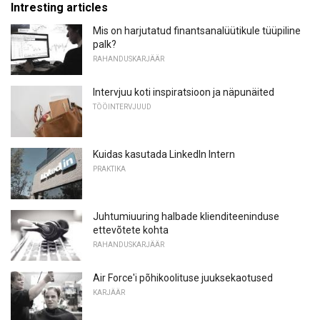
Intresting articles
Mis on harjutatud finantsanalüütikule tüüpiline
palk?
RAHANDUSKARJÄÄR
Intervjuu koti inspiratsioon ja näpunäited
TÖÖINTERVJUUD
Kuidas kasutada LinkedIn Intern
PRAKTIKA
Juhtumiuuring halbade klienditeeninduse
ettevõtete kohta
RAHANDUSKARJÄÄR
Air Force'i põhikoolituse juuksekaotused
KARJÄÄR