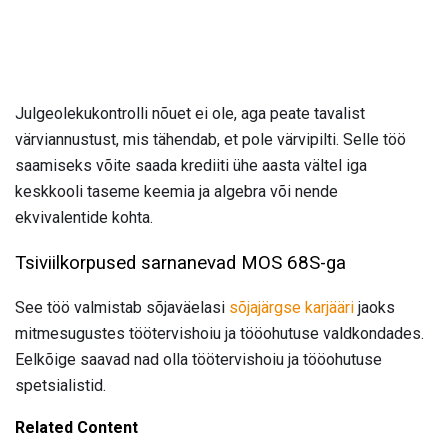
Julgeolekukontrolli nõuet ei ole, aga peate tavalist
värviannustust, mis tähendab, et pole värvipilti. Selle töö
saamiseks võite saada krediiti ühe aasta vältel iga
keskkooli taseme keemia ja algebra või nende
ekvivalentide kohta.
Tsiviilkorpused sarnanevad MOS 68S-ga
See töö valmistab sõjaväelasi
sõjajärgse karjääri
jaoks
mitmesugustes töötervishoiu ja tööohutuse valdkondades.
Eelkõige saavad nad olla töötervishoiu ja tööohutuse
spetsialistid.
Related Content