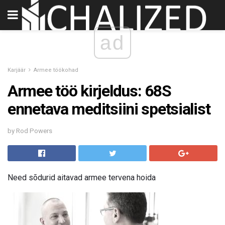
ad
Karjäär
Armee töökohad
Armee töö kirjeldus: 68S
ennetava meditsiini spetsialist
by Rod Powers
Need sõdurid aitavad armee tervena hoida