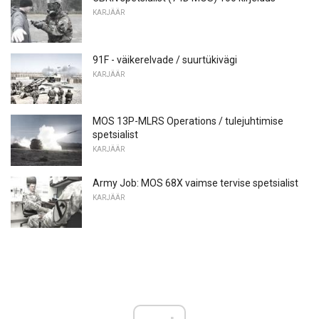
KARJÄÄR
91F - väikerelvade / suurtükivägi
KARJÄÄR
MOS 13P-MLRS Operations / tulejuhtimise
spetsialist
KARJÄÄR
Army Job: MOS 68X vaimse tervise spetsialist
KARJÄÄR