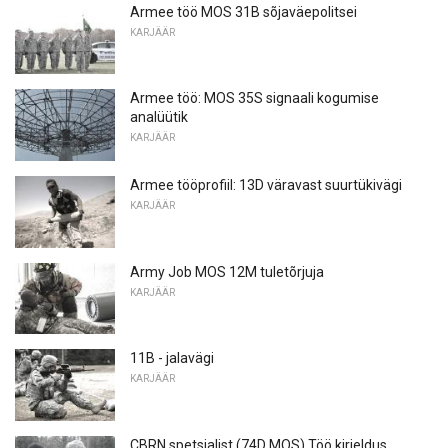
Armee töö MOS 31B sõjaväepolitsei
KARJÄÄR
Armee töö: MOS 35S signaali kogumise
analüütik
KARJÄÄR
Armee tööprofiil: 13D väravast suurtükivägi
KARJÄÄR
Army Job MOS 12M tuletõrjuja
KARJÄÄR
11B - jalavägi
KARJÄÄR
CBRN spetsialist (74D MOS) Töö kirjeldus