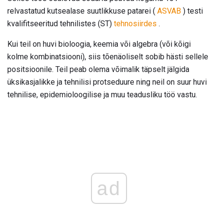
relvastatud kutsealase suutlikkuse patarei (
ASVAB
) testi
kvalifitseeritud tehnilistes (ST)
tehnosiirdes
.
Kui teil on huvi bioloogia, keemia või algebra (või kõigi
kolme kombinatsiooni), siis tõenäoliselt sobib hästi sellele
positsioonile. Teil peab olema võimalik täpselt jälgida
üksikasjalikke ja tehnilisi protseduure ning neil on suur huvi
tehnilise, epidemioloogilise ja muu teadusliku töö vastu.
ad