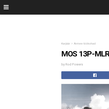
Karjäär
Armee töökohad
MOS 13P-MLRS O
by Rod Powers