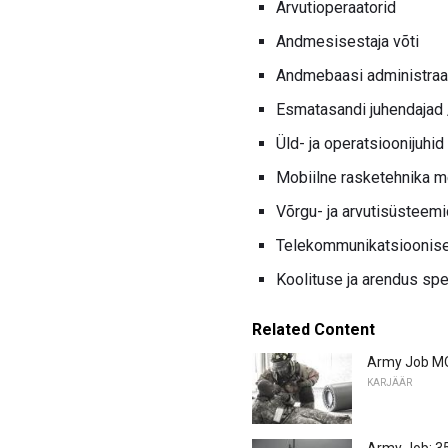
Arvutioperaatorid
Andmesisestaja võti
Andmebaasi administraa
Esmatasandi juhendajad 
Üld- ja operatsioonijuhid
Mobiilne rasketehnika me
Võrgu- ja arvutisüsteemi
Telekommunikatsioonisea
Koolituse ja arendus spe
Related Content
Army Job MO
KARJÄÄR