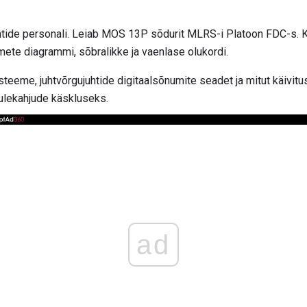
ejuhtide personali. Leiab MOS 13P sõdurit MLRS-i Platoon FDC-s. 
ete diagrammi, sõbralikke ja vaenlase olukordi.
steeme, juhtvõrgujuhtide digitaalsõnumite seadet ja mitut käivit
ulekahjude käskluseks.
ad