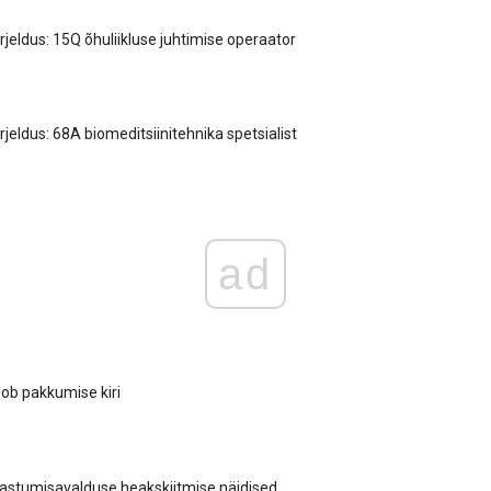
rjeldus: 15Q õhuliikluse juhtimise operaator
jeldus: 68A biomeditsiinitehnika spetsialist
ad
ob pakkumise kiri
aastumisavalduse heakskiitmise näidised