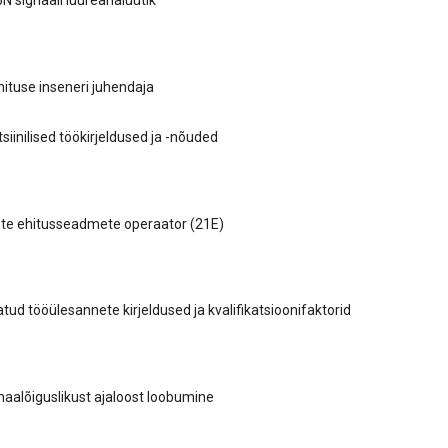
N signaali luureanalüütik
ituse inseneri juhendaja
iinilised töökirjeldused ja -nõuded
te ehitusseadmete operaator (21E)
ud tööülesannete kirjeldused ja kvalifikatsioonifaktorid
aalõiguslikust ajaloost loobumine