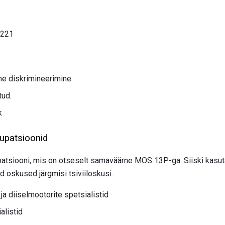
221
ine diskrimineerimine
tud.
k
kupatsioonid
okupatsiooni, mis on otseselt samaväärne MOS 13P-ga. Siiski kas
d oskused järgmisi tsiviiloskusi.
ja diiselmootorite spetsialistid
alistid