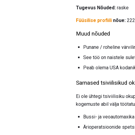
Tugevus Nõuded:
raske
Füüsilise profiili
nõue:
222
Muud nõuded
Punane / roheline värvil
See töö on naistele sule
Peab olema USA kodani
Sarnased tsiviilisikud o
Ei ole ühtegi tsiviilisiku 
kogemuste abil välja töötatu
Bussi- ja veoautomaxika 
Ärioperatsioonide spetsi