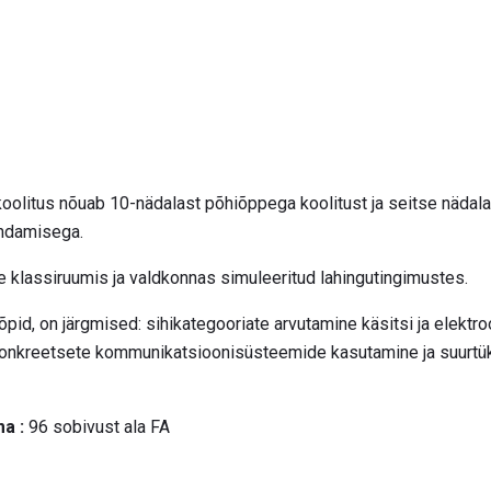
oolitus nõuab 10-nädalast põhiõppega koolitust ja seitse nädalat
endamisega.
e klassiruumis ja valdkonnas simuleeritud lahingutingimustes.
id, on järgmised: sihikategooriate arvutamine käsitsi ja elektroo
onkreetsete kommunikatsioonisüsteemide kasutamine ja suurtüki
a :
96 sobivust ala FA