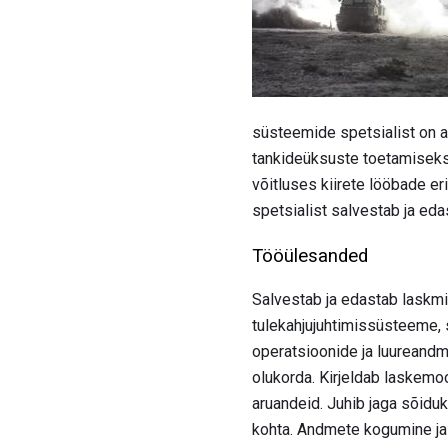
süsteemide spetsialist on 
tankideüksuste toetamiseks, 
võitluses kiirete lööbade e
spetsialist salvestab ja e
Tööülesanded
Salvestab ja edastab laskmi
tulekahjujuhtimissüsteeme, 
operatsioonide ja luureandm
olukorda. Kirjeldab laskemoo
aruandeid. Juhib jaga sõidu
kohta. Andmete kogumine ja e