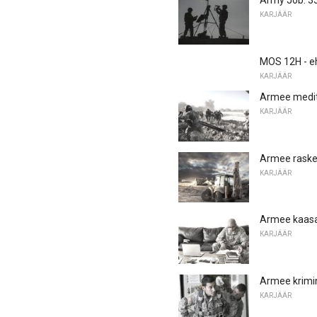
Army Job: 35
KARJÄÄR
MOS 12H - eh
KARJÄÄR
Armee medits
KARJÄÄR
Armee raske
KARJÄÄR
Armee kaasat
KARJÄÄR
Armee krimin
KARJÄÄR