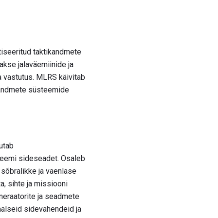
iseeritud taktikandmete
kse jalaväemiinide ja
ka vastutus. MLRS käivitab
ikandmete süsteemide
utab
steemi sideseadet. Osaleb
sõbralikke ja vaenlase
, sihte ja missiooni
eneraatorite ja seadmete
aalseid sidevahendeid ja