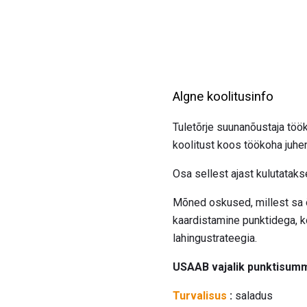
Algne koolitusinfo
Tuletõrje suunanõustaja töök
koolitust koos töökoha juh
Osa sellest ajast kulutataks
Mõned oskused, millest sa õp
kaardistamine punktidega, k
lahingustrateegia.
USAAB vajalik punktisumm
Turvalisus
:
saladus