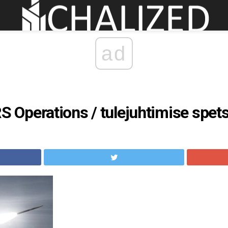
ad
perations / tulejuhtimise spetsi