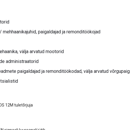
torid
/ mehhaanikajuhid, paigaldajad ja remonditöökojad
haanika, välja arvatud mootorid
de administraatorid
dmete paigaldajad ja remonditöökodad, välja arvatud võrgupaig
tsialistid
S 12M tuletõrjuja