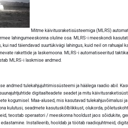
Mitme käivitusraketisüsteemiga (MLRS) automat
armee lahingumeeskonna oluline osa. MLRS-i meeskondi kasutata
kui nad täiendavad suurtükivägi lahingus, kuid neil on rahuajal 
rinevate rakettide ja laskemoona. MLRS-i automatiseeritud takt
dastab MLRS-i laskmise andmed.
se andmed tulekahjujuhtimissüsteemi ja häälega raadio abil. Kas
suunajuhtjuhtide digitaalteadete seadet ja mitu käivitusraketisü
ete kogumisel. Maa-alused, mis kasutavad tulekahjuvõimalusi ja 
na kulutusi, seadmete kasutuskõlblikkust, olukorda, põletuskohta
keid, teostab operaatori / meeskonna hooldust jaos sõidukite, g
dastamine. Installeerib, hooldab ja töötab raadiojuhtmeid, digit