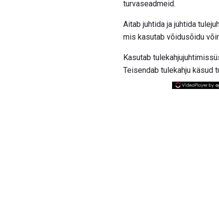
turvaseadmeid.
Aitab juhtida ja juhtida tul
mis kasutab võidusõidu võim
Kasutab tulekahjujuhtimissü
Teisendab tulekahju käsud t