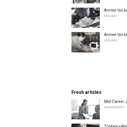
Armee töö ki
KARJÄÄR
Armee töö kir
KARJÄÄR
Fresh articles
Mid-Career J
INIMRESSURSID
Töötaja välj