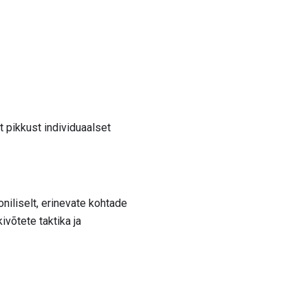
 pikkust individuaalset
niliselt, erinevate kohtade
võtete taktika ja