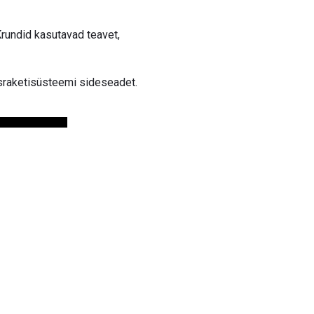
Krundid kasutavad teavet,
usraketisüsteemi sideseadet.