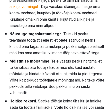
professionaalse kirjaga, peaksite oma kiri kasutama
ärikirja vormingut
. Kirja vasakus ülanurgas lisage oma
kontaktandmed, kuupäev ja töövõtja kontaktandmed.
Kirjutage oma kiri oma käsitsi kirjutatud allkirjale ja
sisestage oma nimi allpool.
Nõustuge tagasiastumisega.
Teie kiri peaks
teavitama töötajat sellest, et olete saanud ja heaks
kiitnud oma tagasiastumiskirja, ja peaks selgesõnaliselt
märkima oma ametliku viimase tööpäeva ettevõttega.
Mõistmise mõistmine.
Teie vastus peaks näitama, et
te kahetsustate töötaja kaotamise üle, kuid austate,
mõistate ja hindate kõvasti otsust, mida ta pidi tegema.
Võite ka pakkuda töötajatele mõningat abi. Näiteks võite
pakkuda talle viitekirja. See pakkumine on siiski
vabatahtlik.
Hoidke rekord.
Saatke töötaja kohta üks kiri ja hoidke
seda ka töötaja faili jaoks. Võite hoida kirja ise või saata