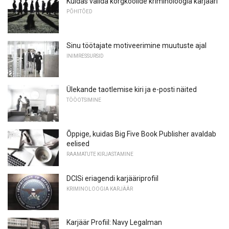
Kuidas valida kõrgkoolide kriminoloogia karjääri
PÕHITÕED
Sinu töötajate motiveerimine muutuste ajal
INIMRESSURSID
Ülekande taotlemise kiri ja e-posti näited
TÖÖOTSIMINE
Õppige, kuidas Big Five Book Publisher avaldab
eelised
RAAMATUTE KIRJASTAMINE
DCISi eriagendi karjääriprofiil
KRIMINOLOOGIA KARJÄÄR
Karjäär Profiil: Navy Legalman