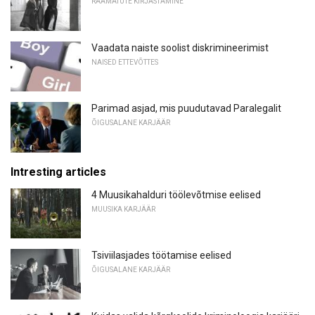
RAAMATUTE KIRJASTAMINE
Vaadata naiste soolist diskrimineerimist
NAISED ETTEVÕTTES
Parimad asjad, mis puudutavad Paralegalit
ÕIGUSALANE KARJÄÄR
Intresting articles
4 Muusikahalduri töölevõtmise eelised
MUUSIKA KARJÄÄR
Tsiviilasjades töötamise eelised
ÕIGUSALANE KARJÄÄR