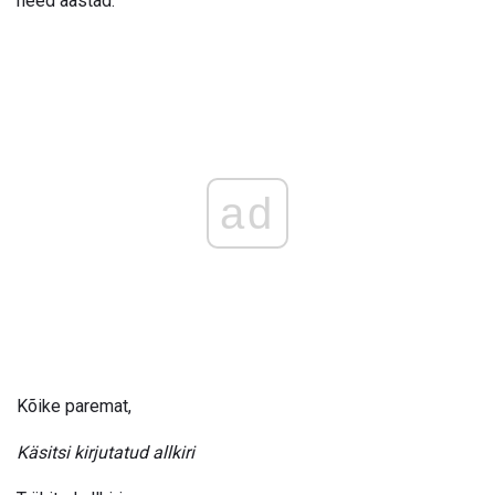
need aastad.
ad
Kõike paremat,
Käsitsi kirjutatud allkiri