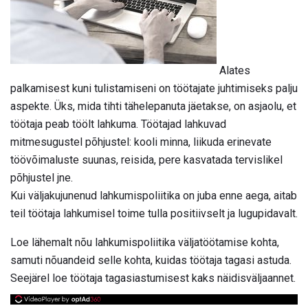
Alates
palkamisest kuni tulistamiseni on töötajate juhtimiseks palju
aspekte. Üks, mida tihti tähelepanuta jäetakse, on asjaolu, et
töötaja peab töölt lahkuma. Töötajad lahkuvad
mitmesugustel põhjustel: kooli minna, liikuda erinevate
töövõimaluste suunas, reisida, pere kasvatada tervislikel
põhjustel jne.
Kui väljakujunenud lahkumispoliitika on juba enne aega, aitab
teil töötaja lahkumisel toime tulla positiivselt ja lugupidavalt.
Loe lähemalt nõu lahkumispoliitika väljatöötamise kohta,
samuti nõuandeid selle kohta, kuidas töötaja tagasi astuda.
Seejärel loe töötaja tagasiastumisest kaks näidisväljaannet.