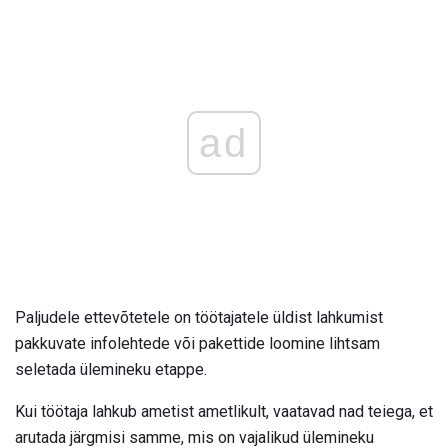
ad
Paljudele ettevõtetele on töötajatele üldist lahkumist
pakkuvate infolehtede või pakettide loomine lihtsam
seletada ülemineku etappe.
Kui töötaja lahkub ametist ametlikult, vaatavad nad teiega, et
arutada järgmisi samme, mis on vajalikud ülemineku