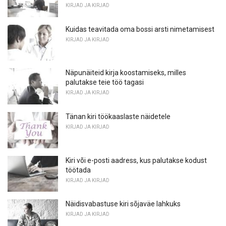
KIRJAD JA KIRJAD
Kuidas teavitada oma bossi arsti nimetamisest
KIRJAD JA KIRJAD
Näpunäiteid kirja koostamiseks, milles
palutakse teie töö tagasi
KIRJAD JA KIRJAD
Tänan kiri töökaaslaste näidetele
KIRJAD JA KIRJAD
Kiri või e-posti aadress, kus palutakse kodust
töötada
KIRJAD JA KIRJAD
Näidisvabastuse kiri sõjaväe lahkuks
KIRJAD JA KIRJAD