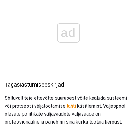
ad
Tagasiastumiseeskirjad
Sõltuvalt teie ettevõtte suurusest võite kaaluda süsteemi
või protsessi väljatöötamise
tähti
käsitlemist. Väljaspool
olevate poliitikate väljavaadete väljavaade on
professionaalne ja paneb nii sina kui ka töötaja kergust.