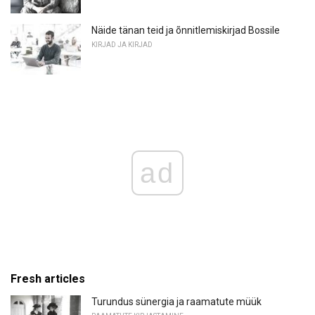
Näide tänan teid ja õnnitlemiskirjad Bossile
KIRJAD JA KIRJAD
ad
Fresh articles
Turundus sünergia ja raamatute müük