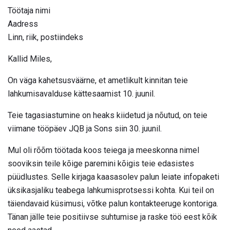
Töötaja nimi
Aadress
Linn, riik, postiindeks
Kallid Miles,
On väga kahetsusväärne, et ametlikult kinnitan teie
lahkumisavalduse kättesaamist 10. juunil.
Teie tagasiastumine on heaks kiidetud ja nõutud, on teie
viimane tööpäev JQB ja Sons siin 30. juunil.
Mul oli rõõm töötada koos teiega ja meeskonna nimel
sooviksin teile kõige paremini kõigis teie edasistes
püüdlustes. Selle kirjaga kaasasolev palun leiate infopaketi
üksikasjaliku teabega lahkumisprotsessi kohta. Kui teil on
täiendavaid küsimusi, võtke palun kontakteeruge kontoriga.
Tänan jälle teie positiivse suhtumise ja raske töö eest kõik