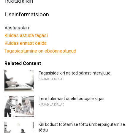
Trükitud allkiri
Lisainformatsioon
Vastutuskiri
Kuidas astuda tagasi
Kuidas ennast öelda
Tagasiastumine on ebaõnnestunud
Related Content
Tagasiside kiri näited pärast intervjuud
KIRJAD JA KIRJAD
Tere tulemast uuele töötajale kirjas
KIRJAD JA KIRJAD
Kiri kodust töötamise tõttu ümberpaigutamise
tõttu