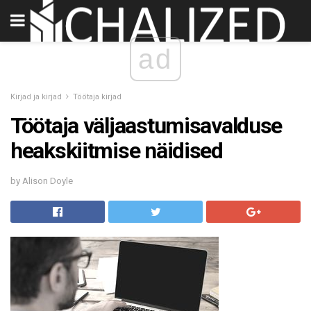
ad
Kirjad ja kirjad
Töötaja kirjad
Töötaja väljaastumisavalduse
heakskiitmise näidised
by Alison Doyle