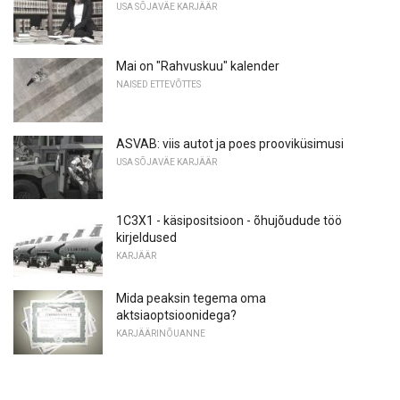
USA SÕJAVÄE KARJÄÄR
Mai on "Rahvuskuu" kalender
NAISED ETTEVÕTTES
ASVAB: viis autot ja poes prooviküsimusi
USA SÕJAVÄE KARJÄÄR
1C3X1 - käsipositsioon - õhujõudude töö
kirjeldused
KARJÄÄR
Mida peaksin tegema oma
aktsiaoptsioonidega?
KARJÄÄRINÕUANNE