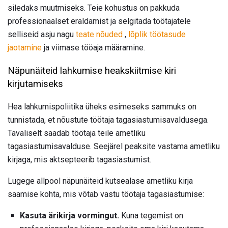
siledaks muutmiseks. Teie kohustus on pakkuda
professionaalset eraldamist ja selgitada töötajatele
selliseid asju nagu
teate nõuded
,
lõplik töötasude
jaotamine
ja viimase tööaja määramine.
Näpunäiteid lahkumise heakskiitmise kiri
kirjutamiseks
Hea lahkumispoliitika üheks esimeseks sammuks on
tunnistada, et nõustute töötaja tagasiastumisavaldusega.
Tavaliselt saadab töötaja teile ametliku
tagasiastumisavalduse. Seejärel peaksite vastama ametliku
kirjaga, mis aktsepteerib tagasiastumist.
Lugege allpool näpunäiteid kutsealase ametliku kirja
saamise kohta, mis võtab vastu töötaja tagasiastumise:
Kasuta ärikirja vormingut.
Kuna tegemist on