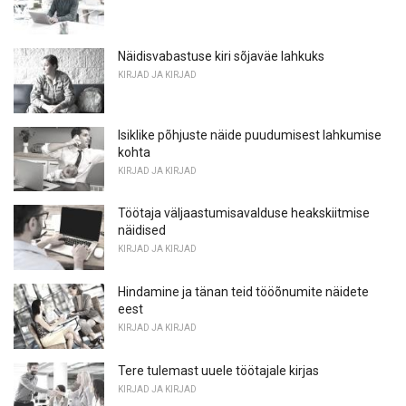
Näidisvabastuse kiri sõjaväe lahkuks
KIRJAD JA KIRJAD
Isiklike põhjuste näide puudumisest lahkumise
kohta
KIRJAD JA KIRJAD
Töötaja väljaastumisavalduse heakskiitmise
näidised
KIRJAD JA KIRJAD
Hindamine ja tänan teid tööõnumite näidete
eest
KIRJAD JA KIRJAD
Tere tulemast uuele töötajale kirjas
KIRJAD JA KIRJAD