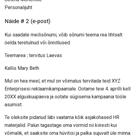
Personalijuht
Näide # 2 (e-post)
Kui saadate meilisõnumi, võib sõnumi teema rea ​​lihtsalt
öelda teretulnud või õnnitlused.
Teemarea
:
tervitus Laevas
Kallis Mary Beth
Mul on hea meel, et mul on võimalus tervitada teid XYZ
Enterprisesi reklaamikampaaniale. Ootame teie 4. aprilli kell
20XX alguskuupäeva ja ootate sügisema kampaania tööle
asumist.
Te oleksite pidanud läbi vaatama kõik asjakohased HR
materjalid. Palun tagastage oma vormid nii kiiresti kui
võimalik, et saaksite oma hüvitisi ja palka sujuvalt üle minna.