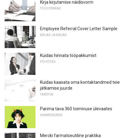
Kirja kirjutamise näidisvorm
TÖÖOTSIMINE
Employee Referral Cover Letter Sample
KIRJAD JA KIRJAD
Kuidas hinnata tööpakkumist
PÕHITÕED
Kuidas kaasata oma kontaktandmed teie
jätkamise juurde
TAASTUB
Parima tava 360 toimivuse ülevaates
INIMRESSURSID
Mercki farmatseutiline praktika