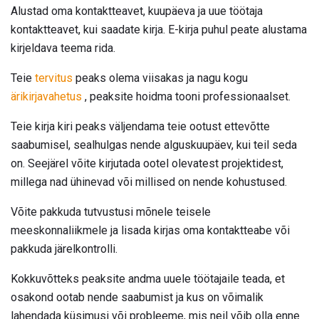
Alustad oma kontaktteavet, kuupäeva ja uue töötaja
kontaktteavet, kui saadate kirja. E-kirja puhul peate alustama
kirjeldava teema rida.
Teie
tervitus
peaks olema viisakas ja nagu kogu
ärikirjavahetus
, peaksite hoidma tooni professionaalset.
Teie kirja kiri peaks väljendama teie ootust ettevõtte
saabumisel, sealhulgas nende alguskuupäev, kui teil seda
on. Seejärel võite kirjutada ootel olevatest projektidest,
millega nad ühinevad või millised on nende kohustused.
Võite pakkuda tutvustusi mõnele teisele
meeskonnaliikmele ja lisada kirjas oma kontaktteabe või
pakkuda järelkontrolli.
Kokkuvõtteks peaksite andma uuele töötajaile teada, et
osakond ootab nende saabumist ja kus on võimalik
lahendada küsimusi või probleeme, mis neil võib olla enne