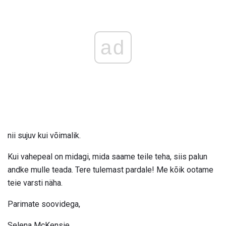
ad
nii sujuv kui võimalik.
Kui vahepeal on midagi, mida saame teile teha, siis palun
andke mulle teada. Tere tulemast pardale! Me kõik ootame
teie varsti näha.
Parimate soovidega,
Selena McKensie