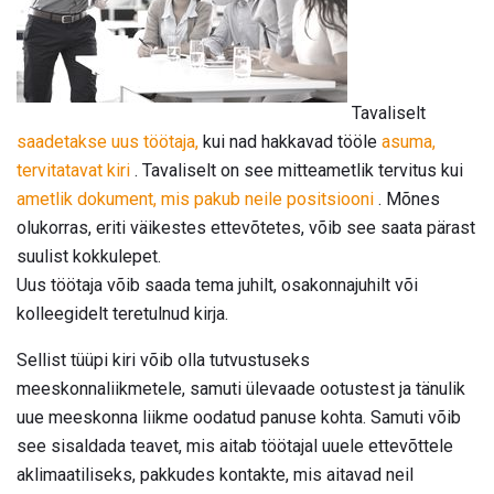
Tavaliselt
saadetakse uus töötaja,
kui nad hakkavad tööle
asuma,
tervitatavat kiri
. Tavaliselt on see mitteametlik tervitus kui
ametlik dokument, mis pakub neile positsiooni
. Mõnes
olukorras, eriti väikestes ettevõtetes, võib see saata pärast
suulist kokkulepet.
Uus töötaja võib saada tema juhilt, osakonnajuhilt või
kolleegidelt teretulnud kirja.
Sellist tüüpi kiri võib olla tutvustuseks
meeskonnaliikmetele, samuti ülevaade ootustest ja tänulik
uue meeskonna liikme oodatud panuse kohta. Samuti võib
see sisaldada teavet, mis aitab töötajal uuele ettevõttele
aklimaatiliseks, pakkudes kontakte, mis aitavad neil