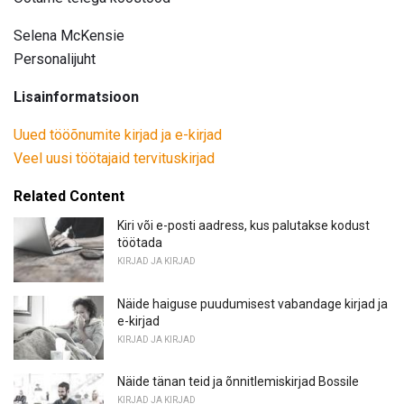
Selena McKensie
Personalijuht
Lisainformatsioon
Uued tööõnumite kirjad ja e-kirjad
Veel uusi töötajaid tervituskirjad
Related Content
Kiri või e-posti aadress, kus palutakse kodust
töötada
KIRJAD JA KIRJAD
Näide haiguse puudumisest vabandage kirjad ja
e-kirjad
KIRJAD JA KIRJAD
Näide tänan teid ja õnnitlemiskirjad Bossile
KIRJAD JA KIRJAD