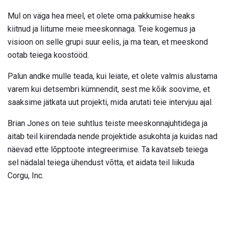
Mul on väga hea meel, et olete oma pakkumise heaks
kiitnud ja liitume meie meeskonnaga. Teie kogemus ja
visioon on selle grupi suur eelis, ja ma tean, et meeskond
ootab teiega koostööd.
Palun andke mulle teada, kui leiate, et olete valmis alustama
varem kui detsembri kümnendit, sest me kõik soovime, et
saaksime jätkata uut projekti, mida arutati teie intervjuu ajal.
Brian Jones on teie suhtlus teiste meeskonnajuhtidega ja
aitab teil kiirendada nende projektide asukohta ja kuidas nad
näevad ette lõpptoote integreerimise. Ta kavatseb teiega
sel nädalal teiega ühendust võtta, et aidata teil liikuda
Corgu, Inc.