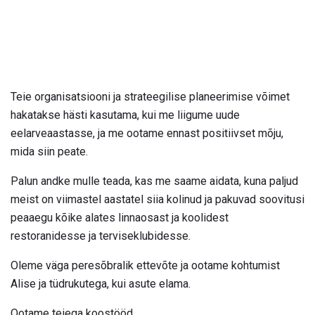
Teie organisatsiooni ja strateegilise planeerimise võimet
hakatakse hästi kasutama, kui me liigume uude
eelarveaastasse, ja me ootame ennast positiivset mõju,
mida siin peate.
Palun andke mulle teada, kas me saame aidata, kuna paljud
meist on viimastel aastatel siia kolinud ja pakuvad soovitusi
peaaegu kõike alates linnaosast ja koolidest
restoranidesse ja terviseklubidesse.
Oleme väga peresõbralik ettevõte ja ootame kohtumist
Alise ja tüdrukutega, kui asute elama.
Ootame teiega koostööd