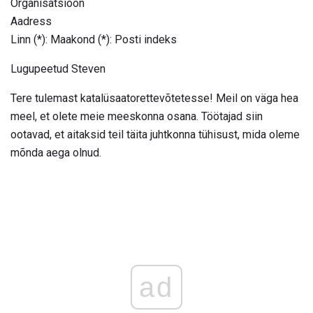
Organisatsioon
Aadress
Linn (*): Maakond (*): Posti indeks
Lugupeetud Steven
Tere tulemast katalüsaatorettevõtetesse! Meil on väga hea
meel, et olete meie meeskonna osana. Töötajad siin
ootavad, et aitaksid teil täita juhtkonna tühisust, mida oleme
mõnda aega olnud.
ad