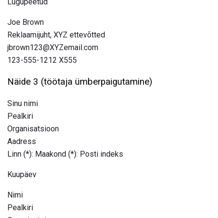
Lugupeetud
Joe Brown
Reklaamijuht, XYZ ettevõtted
jbrown123@XYZemail.com
123-555-1212 X555
Näide 3 (töötaja ümberpaigutamine)
Sinu nimi
Pealkiri
Organisatsioon
Aadress
Linn (*): Maakond (*): Posti indeks
Kuupäev
Nimi
Pealkiri