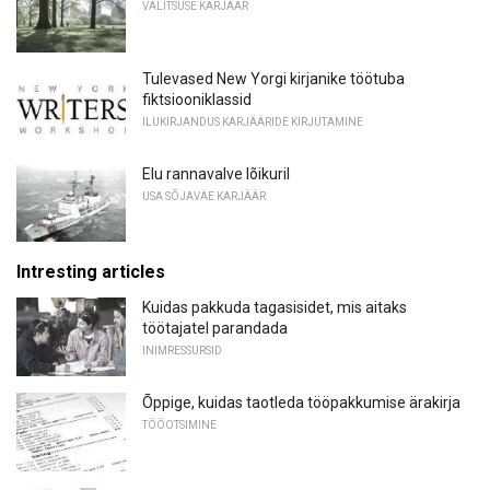
VALITSUSE KARJÄÄR
Tulevased New Yorgi kirjanike töötuba
fiktsiooniklassid
ILUKIRJANDUS KARJÄÄRIDE KIRJUTAMINE
Elu rannavalve lõikuril
USA SÕJAVÄE KARJÄÄR
Intresting articles
Kuidas pakkuda tagasisidet, mis aitaks
töötajatel parandada
INIMRESSURSID
Õppige, kuidas taotleda tööpakkumise ärakirja
TÖÖOTSIMINE