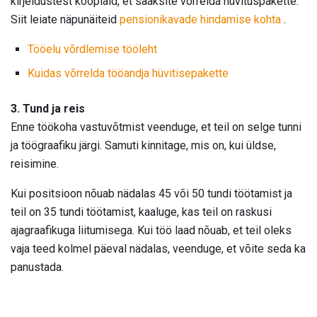
kirjeldustest koopiaid, et saaksite võrrelda hüvituspakette.
Siit leiate näpunäiteid
pensionikavade hindamise kohta
.
Tööelu võrdlemise tööleht
Kuidas võrrelda tööandja hüvitisepakette
3. Tund ja reis
Enne töökoha vastuvõtmist veenduge, et teil on selge tunni
ja töögraafiku järgi. Samuti kinnitage, mis on, kui üldse,
reisimine.
Kui positsioon nõuab nädalas 45 või 50 tundi töötamist ja
teil on 35 tundi töötamist, kaaluge, kas teil on raskusi
ajagraafikuga liitumisega. Kui töö laad nõuab, et teil oleks
vaja teed kolmel päeval nädalas, veenduge, et võite seda ka
panustada.