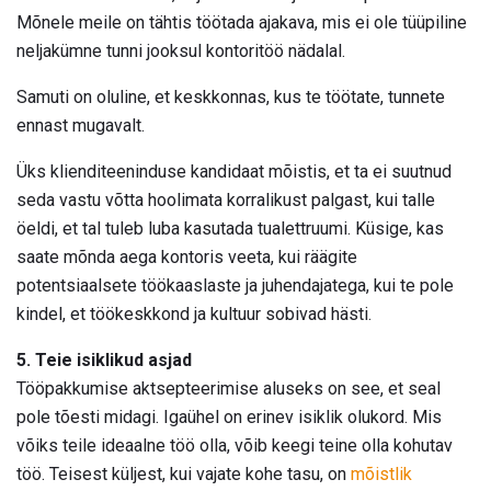
Mõnele meile on tähtis töötada ajakava, mis ei ole tüüpiline
neljakümne tunni jooksul kontoritöö nädalal.
Samuti on oluline, et keskkonnas, kus te töötate, tunnete
ennast mugavalt.
Üks klienditeeninduse kandidaat mõistis, et ta ei suutnud
seda vastu võtta hoolimata korralikust palgast, kui talle
öeldi, et tal tuleb luba kasutada tualettruumi. Küsige, kas
saate mõnda aega kontoris veeta, kui räägite
potentsiaalsete töökaaslaste ja juhendajatega, kui te pole
kindel, et töökeskkond ja kultuur sobivad hästi.
5. Teie isiklikud asjad
Tööpakkumise aktsepteerimise aluseks on see, et seal
pole tõesti midagi. Igaühel on erinev isiklik olukord. Mis
võiks teile ideaalne töö olla, võib keegi teine ​​olla kohutav
töö. Teisest küljest, kui vajate kohe tasu, on
mõistlik