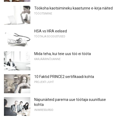
Töökoha kaotsimineku kaastunne e-kirja näited
TÖÖOTSIMINE
HSA vs HRA eelised
TÖÖTAJA SOODUSTUSED
Mida teha, kui teie uus töö ei tööta
KARJÄÄRINÕUANNE
10 Faktid PRINCE2 sertifikaadi kohta
PROJEKTI JUHT
Näpunäiteid parema uue töötaja suunitluse
kohta
INIMRESSURSID