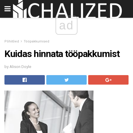
ad
Põhitõed
Tööpakkumised
Kuidas hinnata tööpakkumist
by Alison Doyle