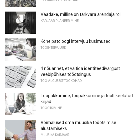
Vaadake, milline on tarkvara arendaja roll
KARJÄÄRIPLANEERIMINE
Kõne patoloogi intervjuu küsimused
TÖÖINTERVJUUD
4 nõuannet, et vältida identiteedivargust
veebipõhises tööotsingus
TÖÖ-ALGUSEST-TÖÖKOHAD
Tööpakkumine, tööpakkumine ja töölt keelatud
kirjad
TÖÖOTSIMINE
Võimalused oma muusika tööotsimise
alustamiseks
MUUSIKA KARJÄÄR