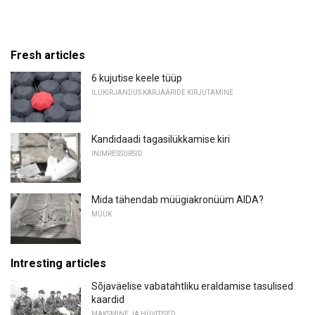
Fresh articles
6 kujutise keele tüüp
ILUKIRJANDUS KARJÄÄRIDE KIRJUTAMINE
Kandidaadi tagasilükkamise kiri
INIMRESSURSID
Mida tähendab müügiakronüüm AIDA?
MÜÜK
Intresting articles
Sõjaväelise vabatahtliku eraldamise tasulised
kaardid
MAKSMINE JA HÜVITISED