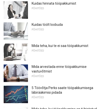
Kuidas hinnata tööpakkumist
PÕHITÕED
Kuidas töölt loobuda
PÕHITÕED
Mida teha, kui te ei saa tööpakkumist
PÕHITÕED
Mida arvestada enne tööpakkumise
vastuvõtmist
PÕHITÕED
5 Töövõtja Perks saate tööpakkumisega
läbirääkimisi pidada
PÕHITÕED
Mida teha, kui tööpakkumine on tühistatud