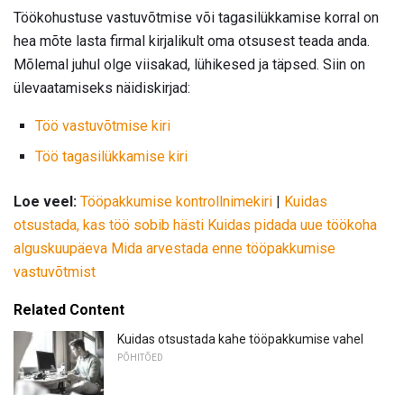
Töökohustuse vastuvõtmise või tagasilükkamise korral on
hea mõte lasta firmal kirjalikult oma otsusest teada anda.
Mõlemal juhul olge viisakad, lühikesed ja täpsed. Siin on
ülevaatamiseks näidiskirjad:
Töö vastuvõtmise kiri
Töö tagasilükkamise kiri
Loe veel:
Tööpakkumise kontrollnimekiri
|
Kuidas
otsustada, kas töö sobib hästi
Kuidas pidada uue töökoha
alguskuupäeva
Mida arvestada enne tööpakkumise
vastuvõtmist
Related Content
Kuidas otsustada kahe tööpakkumise vahel
PÕHITÕED