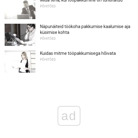
PÕHITÕED
Näpunäiteid töökoha pakkumise kaalumise aja
küsimise kohta
PÕHITÕED
Kuidas mitme tööpakkumisega hõivata
PÕHITÕED
ad