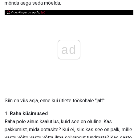
mõnda aega seda mõelda.
ad
Siin on viis asja, enne kui ütlete töökohale "jah":
1. Raha küsimused
Raha pole ainus kaalutlus, kuid see on oluline. Kas
pakkumist, mida ootasite? Kui ei, siis kas see on palk, mille
vastu võite vastu võtta ilma solvangut tundmata? Kas saate