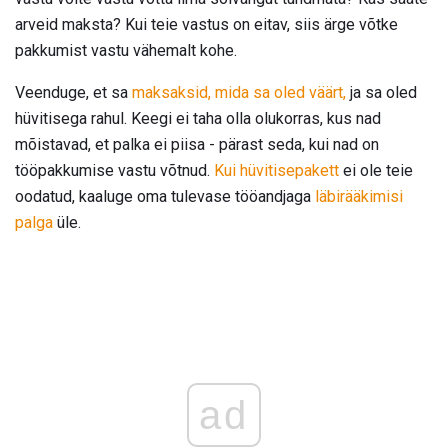
arveid maksta? Kui teie vastus on eitav, siis ärge võtke
pakkumist vastu vähemalt kohe.
Veenduge, et sa
maksaksid, mida sa oled väärt,
ja sa oled
hüvitisega rahul. Keegi ei taha olla olukorras, kus nad
mõistavad, et palka ei piisa - pärast seda, kui nad on
tööpakkumise vastu võtnud.
Kui hüvitisepakett
ei ole teie
oodatud, kaaluge oma tulevase tööandjaga
läbirääkimisi
palga
üle.
ad