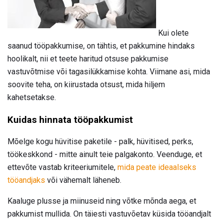
Kui olete
saanud tööpakkumise, on tähtis, et pakkumine hindaks
hoolikalt, nii et teete haritud otsuse pakkumise
vastuvõtmise või tagasilükkamise kohta. Viimane asi, mida
soovite teha, on kiirustada otsust, mida hiljem
kahetsetakse.
Kuidas hinnata tööpakkumist
Mõelge kogu hüvitise paketile - palk, hüvitised, perks,
töökeskkond - mitte ainult teie palgakonto. Veenduge, et
ettevõte vastab kriteeriumitele,
mida peate ideaalseks
tööandjaks
või vähemalt läheneb.
Kaaluge plusse ja miinuseid ning võtke mõnda aega, et
pakkumist mullida. On täiesti vastuvõetav küsida tööandjalt