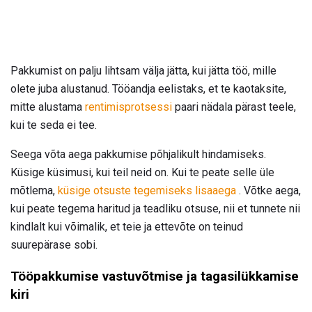
Pakkumist on palju lihtsam välja jätta, kui jätta töö, mille
olete juba alustanud. Tööandja eelistaks, et te kaotaksite,
mitte alustama
rentimisprotsessi
paari nädala pärast teele,
kui te seda ei tee.
Seega võta aega pakkumise põhjalikult hindamiseks.
Küsige küsimusi, kui teil neid on. Kui te peate selle üle
mõtlema,
küsige otsuste tegemiseks lisaaega
. Võtke aega,
kui peate tegema haritud ja teadliku otsuse, nii et tunnete nii
kindlalt kui võimalik, et teie ja ettevõte on teinud
suurepärase sobi.
Tööpakkumise vastuvõtmise ja tagasilükkamise
kiri