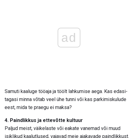
ad
Samuti kaaluge tööaja ja töölt lahkumise aega. Kas edasi-
tagasi minna võtab veel ühe tunni või kas parkimiskulude
eest, mida te praegu ei maksa?
4. Paindlikkus ja ettevõtte kultuur
Paljud meist, väikelaste või eakate vanemad või muud
isiklikud kaalutlused, vajavad meie ajakavade paindlikkust.