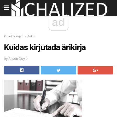
ad
Kirjad ja kirjad
Ärikiri
Kuidas kirjutada ärikirja
by Alison Doyle