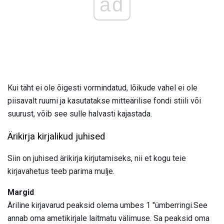
ad
Kui täht ei ole õigesti vormindatud, lõikude vahel ei ole
piisavalt ruumi ja kasutatakse mitteärilise fondi stiili või
suurust, võib see sulle halvasti kajastada.
Ärikirja kirjalikud juhised
Siin on juhised ärikirja kirjutamiseks, nii et kogu teie
kirjavahetus teeb parima mulje.
Margid
Äriline kirjavarud peaksid olema umbes 1 "ümberringi.See
annab oma ametikirjale laitmatu välimuse. Sa peaksid oma