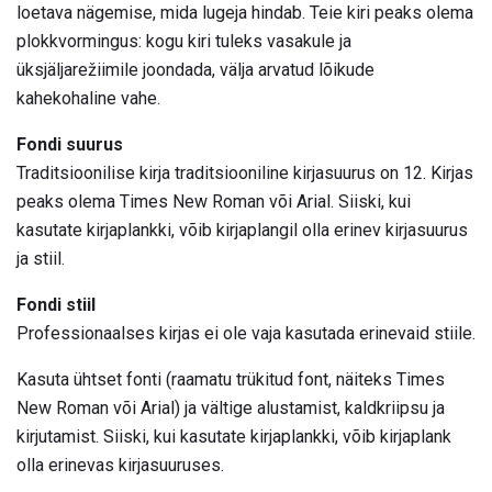
loetava nägemise, mida lugeja hindab. Teie kiri peaks olema
plokkvormingus: kogu kiri tuleks vasakule ja
üksjäljarežiimile joondada, välja arvatud lõikude
kahekohaline vahe.
Fondi suurus
Traditsioonilise kirja traditsiooniline kirjasuurus on 12. Kirjas
peaks olema Times New Roman või Arial. Siiski, kui
kasutate kirjaplankki, võib kirjaplangil olla erinev kirjasuurus
ja stiil.
Fondi stiil
Professionaalses kirjas ei ole vaja kasutada erinevaid stiile.
Kasuta ühtset fonti (raamatu trükitud font, näiteks Times
New Roman või Arial) ja vältige alustamist, kaldkriipsu ja
kirjutamist. Siiski, kui kasutate kirjaplankki, võib kirjaplank
olla erinevas kirjasuuruses.