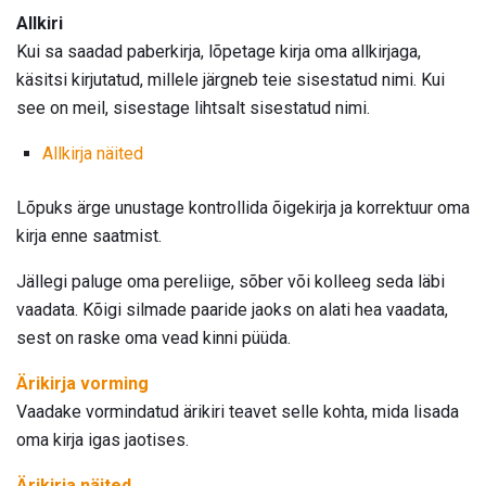
Allkiri
Kui sa saadad paberkirja, lõpetage kirja oma allkirjaga,
käsitsi kirjutatud, millele järgneb teie sisestatud nimi. Kui
see on meil, sisestage lihtsalt sisestatud nimi.
Allkirja näited
Lõpuks ärge unustage kontrollida õigekirja ja korrektuur oma
kirja enne saatmist.
Jällegi paluge oma pereliige, sõber või kolleeg seda läbi
vaadata. Kõigi silmade paaride jaoks on alati hea vaadata,
sest on raske oma vead kinni püüda.
Ärikirja vorming
Vaadake vormindatud ärikiri teavet selle kohta, mida lisada
oma kirja igas jaotises.
Ärikirja näited