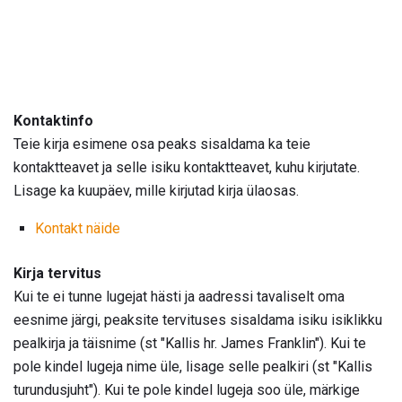
Kontaktinfo
Teie kirja esimene osa peaks sisaldama ka teie
kontaktteavet ja selle isiku kontaktteavet, kuhu kirjutate.
Lisage ka kuupäev, mille kirjutad kirja ülaosas.
Kontakt näide
Kirja tervitus
Kui te ei tunne lugejat hästi ja aadressi tavaliselt oma
eesnime järgi, peaksite tervituses sisaldama isiku isiklikku
pealkirja ja täisnime (st "Kallis hr. James Franklin"). Kui te
pole kindel lugeja nime üle, lisage selle pealkiri (st "Kallis
turundusjuht"). Kui te pole kindel lugeja soo üle, märkige