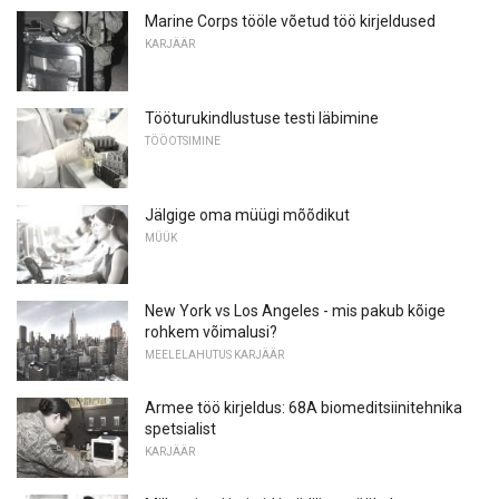
Marine Corps tööle võetud töö kirjeldused
KARJÄÄR
Tööturukindlustuse testi läbimine
TÖÖOTSIMINE
Jälgige oma müügi mõõdikut
MÜÜK
New York vs Los Angeles - mis pakub kõige
rohkem võimalusi?
MEELELAHUTUS KARJÄÄR
Armee töö kirjeldus: 68A biomeditsiinitehnika
spetsialist
KARJÄÄR