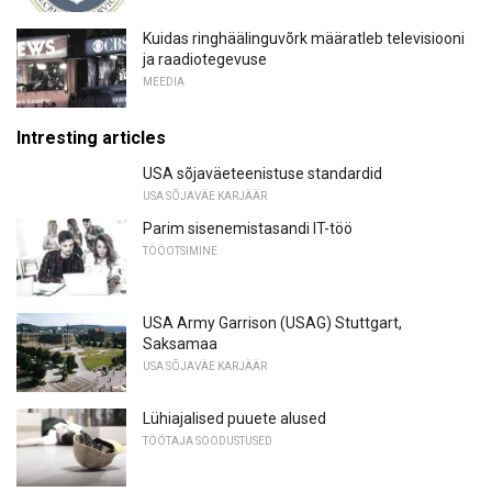
Kuidas ringhäälinguvõrk määratleb televisiooni
ja raadiotegevuse
MEEDIA
Intresting articles
USA sõjaväeteenistuse standardid
USA SÕJAVÄE KARJÄÄR
Parim sisenemistasandi IT-töö
TÖÖOTSIMINE
USA Army Garrison (USAG) Stuttgart,
Saksamaa
USA SÕJAVÄE KARJÄÄR
Lühiajalised puuete alused
TÖÖTAJA SOODUSTUSED