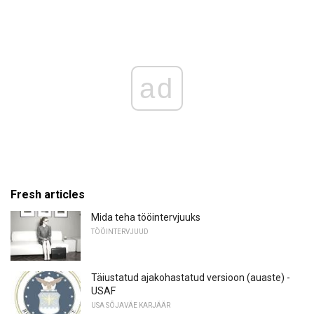
ad
Fresh articles
Mida teha tööintervjuuks
TÖÖINTERVJUUD
Täiustatud ajakohastatud versioon (auaste) -
USAF
USA SÕJAVÄE KARJÄÄR