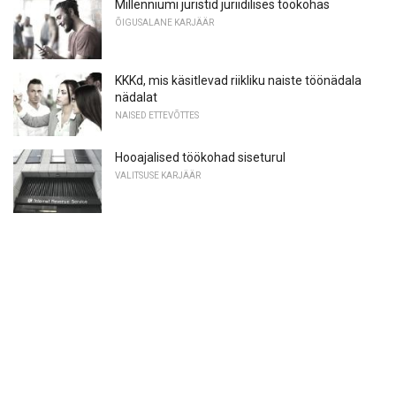
Millenniumi juristid juriidilises töökohas
ÕIGUSALANE KARJÄÄR
KKKd, mis käsitlevad riikliku naiste töönädala
nädalat
NAISED ETTEVÕTTES
Hooajalised töökohad siseturul
VALITSUSE KARJÄÄR