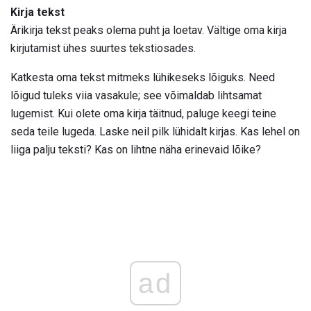
Kirja tekst
Ärikirja tekst peaks olema puht ja loetav. Vältige oma kirja
kirjutamist ühes suurtes tekstiosades.
Katkesta oma tekst mitmeks lühikeseks lõiguks. Need
lõigud tuleks viia vasakule; see võimaldab lihtsamat
lugemist. Kui olete oma kirja täitnud, paluge keegi teine ​​
seda teile lugeda. Laske neil pilk lühidalt kirjas. Kas lehel on
liiga palju teksti? Kas on lihtne näha erinevaid lõike?
ad