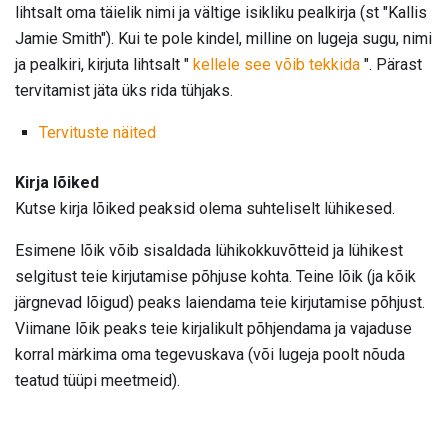
lihtsalt oma täielik nimi ja vältige isikliku pealkirja (st "Kallis
Jamie Smith"). Kui te pole kindel, milline on lugeja sugu, nimi
ja pealkiri, kirjuta lihtsalt "
kellele see võib tekkida
". Pärast
tervitamist jäta üks rida tühjaks.
Tervituste näited
Kirja lõiked
Kutse kirja lõiked peaksid olema suhteliselt lühikesed.
Esimene lõik võib sisaldada lühikokkuvõtteid ja lühikest
selgitust teie kirjutamise põhjuse kohta. Teine lõik (ja kõik
järgnevad lõigud) peaks laiendama teie kirjutamise põhjust.
Viimane lõik peaks teie kirjalikult põhjendama ja vajaduse
korral märkima oma tegevuskava (või lugeja poolt nõuda
teatud tüüpi meetmeid).