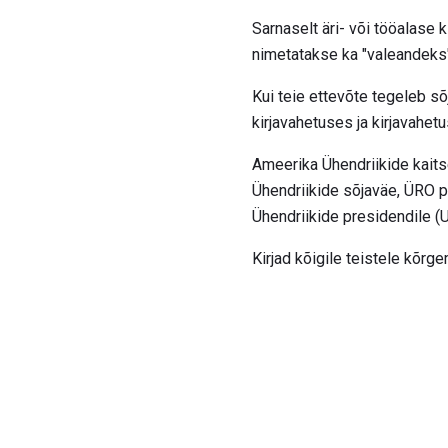
Sarnaselt äri- või tööalase
nimetatakse ka "valeandeks"
Kui teie ettevõte tegeleb sõ
kirjavahetuses ja kirjavahetu
Ameerika Ühendriikide kait
Ühendriikide sõjaväe, ÜRO p
Ühendriikide presidendile (
Kirjad kõigile teistele kõrg