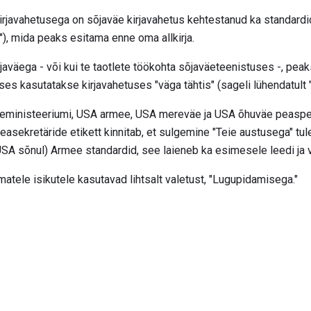
 kirjavahetusega on sõjaväe kirjavahetus kehtestanud ka standar
), mida peaks esitama enne oma allkirja.
javäega - või kui te taotlete töökohta sõjaväeteenistuses -, pea
ses kasutatakse kirjavahetuses "väga tähtis" (sageli lühendatult "
seministeeriumi, USA armee, USA mereväe ja USA õhuväe peaspet
easekretäride etikett kinnitab, et sulgemine "Teie austusega" tu
USA sõnul) Armee standardid, see laieneb ka esimesele leedi ja v
ematele isikutele kasutavad lihtsalt valetust, "Lugupidamisega."