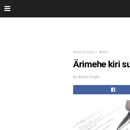
Kirjad ja kirjad
Ärikiri
Ärimehe kiri s
by Alison Doyle