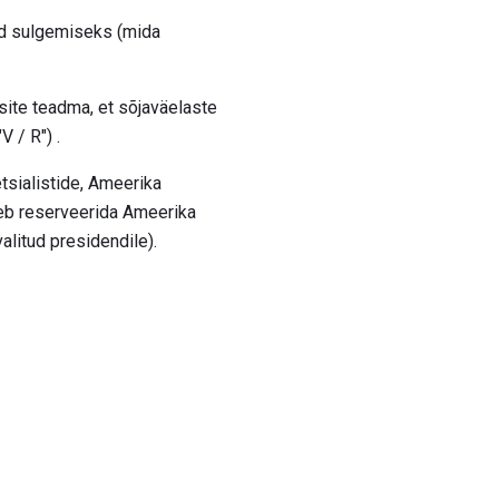
did sulgemiseks (mida
ksite teadma, et sõjaväelaste
V / R") .
sialistide, Ameerika
leb reserveerida Ameerika
alitud presidendile).