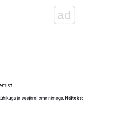
ad
emist
tühikuga ja seejärel oma nimega.
Näiteks: