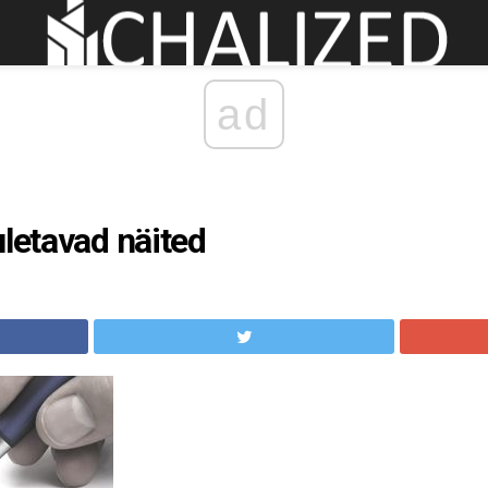
ad
uletavad näited