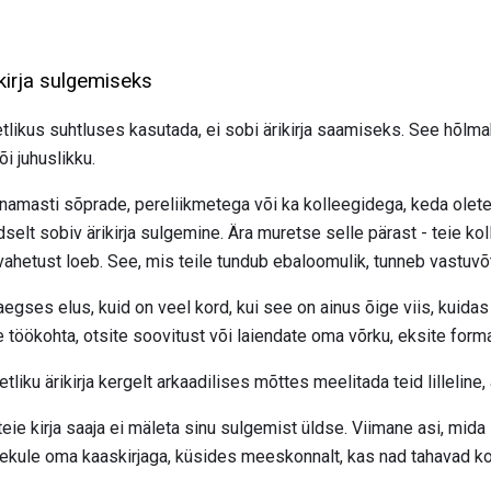
kirja sulgemiseks
likus suhtluses kasutada, ei sobi ärikirja saamiseks. See hõlmab
i juhuslikku.
enamasti sõprade, pereliikmetega või ka kolleegidega, keda olete
elt sobiv ärikirja sulgemine. Ära muretse selle pärast - teie koll
rjavahetust loeb. See, mis teile tundub ebaloomulik, tunneb vastuvõtj
egses elus, kuid on veel kord, kui see on ainus õige viis, kuida
e töökohta, otsite soovitust või laiendate oma võrku, eksite form
liku ärikirja kergelt arkaadilises mõttes meelitada teid lillelin
teie kirja saaja ei mäleta sinu sulgemist üldse. Viimane asi, mida 
ekule oma kaaskirjaga, küsides meeskonnalt, kas nad tahavad koh