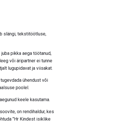
 slängi, tekstitöötluse,
 juba pikka aega töötanud,
eeg või äripartner ei tunne
alt lugupidavat ja viisakat.
s tugevdada ühendust või
aalsuse poolel.
e, aegunud keele kasutama.
soovite, on rendihaldur, kes
tuda "Hr Kindest isiklike