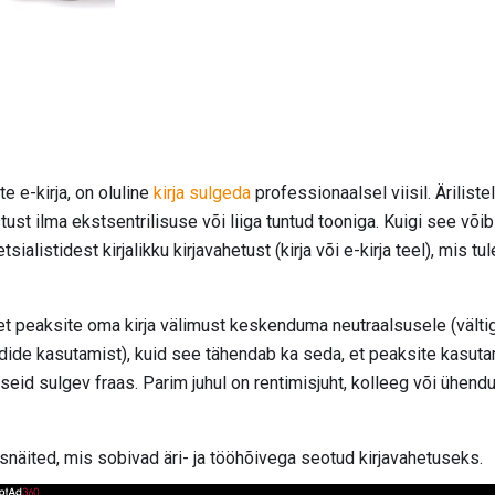
e e-kirja, on oluline
kirja sulgeda
professionaalsel viisil. Ärilist
stust ilma ekstsentrilisuse või liiga tuntud tooniga. Kuigi see v
ialistidest kirjalikku kirjavahetust (kirja või e-kirja teel), mis tu
 et peaksite oma kirja välimust keskenduma neutraalsusele (vältig
ndide kasutamist), kuid see tähendab ka seda, et peaksite kasu
seid sulgev fraas. Parim juhul on rentimisjuht, kolleeg või ühen
snäited, mis sobivad äri- ja tööhõivega seotud kirjavahetuseks.