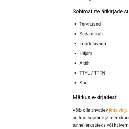
Sobimatute ärikirjade s
Tervitused
Südamlikult
Loodetavasti
Hiljem
Aitäh
TTYL / TTFN
Soe
Märkus e-kirjadest
Võib olla ahvatlev
jätta välj
on teie sõprade ja meeskon
tunne, erksateks või halve