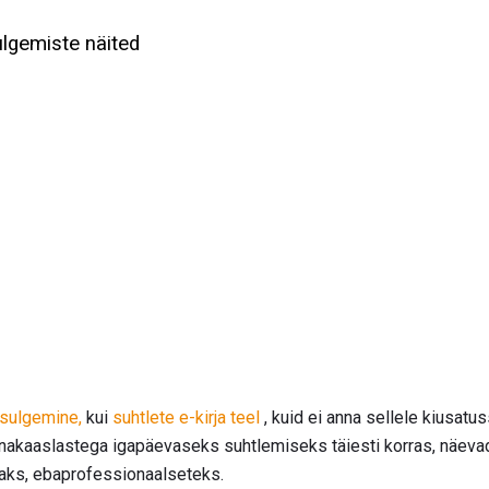
ulgemiste näited
a sulgemine,
kui
suhtlete e-kirja teel
, kuid ei anna sellele kiusatu
nakaaslastega igapäevaseks suhtlemiseks täiesti korras, näevad
maks, ebaprofessionaalseteks.