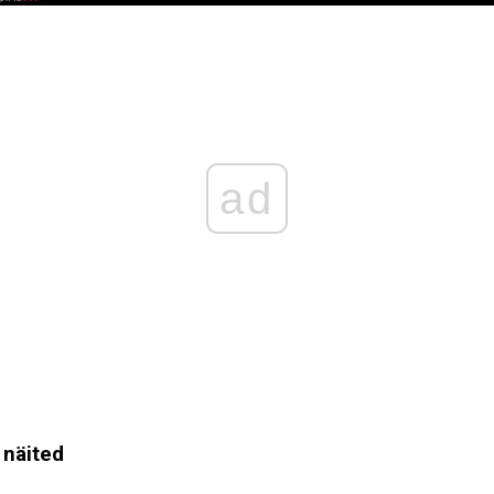
ad
 näited