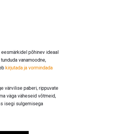
el eesmärkidel põhinev ideaal
õib tunduda vanamoodne,
leb
kirjutada ja vormindada
e värvilise paberi, rippuvate
tama väga väheseid võtmeid,
dus isegi sulgemisega