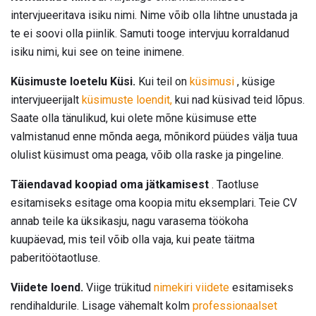
intervjueeritava isiku nimi. Nime võib olla lihtne unustada ja
te ei soovi olla piinlik. Samuti tooge intervjuu korraldanud
isiku nimi, kui see on teine ​​inimene.
Küsimuste loetelu Küsi.
Kui teil on
küsimusi
, küsige
intervjueerijalt
küsimuste loendit,
kui nad küsivad teid lõpus.
Saate olla tänulikud, kui olete mõne küsimuse ette
valmistanud enne mõnda aega, mõnikord püüdes välja tuua
olulist küsimust oma peaga, võib olla raske ja pingeline.
Täiendavad koopiad oma jätkamisest
. Taotluse
esitamiseks esitage oma koopia mitu eksemplari. Teie CV
annab teile ka üksikasju, nagu varasema töökoha
kuupäevad, mis teil võib olla vaja, kui peate täitma
paberitöötaotluse.
Viidete loend.
Viige trükitud
nimekiri viidete
esitamiseks
rendihaldurile. Lisage vähemalt kolm
professionaalset