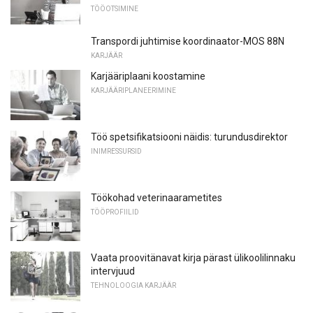
TÖÖOTSIMINE
Transpordi juhtimise koordinaator-MOS 88N
KARJÄÄR
Karjääriplaani koostamine
KARJÄÄRIPLANEERIMINE
Töö spetsifikatsiooni näidis: turundusdirektor
INIMRESSURSID
Töökohad veterinaarametites
TÖÖPROFIILID
Vaata proovitänavat kirja pärast ülikoolilinnaku
intervjuud
TEHNOLOOGIA KARJÄÄR