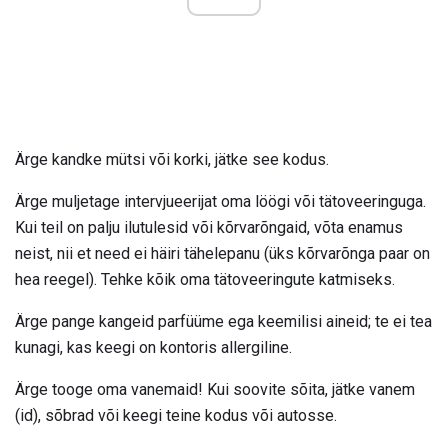
Ärge kandke mütsi või korki, jätke see kodus.
Ärge muljetage intervjueerijat oma löögi või tätoveeringuga.
Kui teil on palju ilutulesid või kõrvarõngaid, võta enamus
neist, nii et need ei häiri tähelepanu (üks kõrvarõnga paar on
hea reegel). Tehke kõik oma tätoveeringute katmiseks.
Ärge pange kangeid parfüüme ega keemilisi aineid; te ei tea
kunagi, kas keegi on kontoris allergiline.
Ärge tooge oma vanemaid! Kui soovite sõita, jätke vanem
(id), sõbrad või keegi teine ​​kodus või autosse.