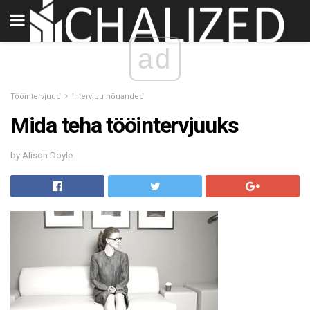
ad
Tööintervjuud
Intervjuu nõuanded
Mida teha tööintervjuuks
by Alison Doyle