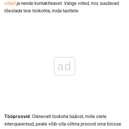
viited
ja nende kontaktteavet. Valige viited, mis suudavad
tõestada teie töökohta, mida taotlete.
ad
Tööproovid.
Olenevalt töökoha tüübist, mille olete
intervjueerinud, peate võib-olla võtma proovid oma töösse.