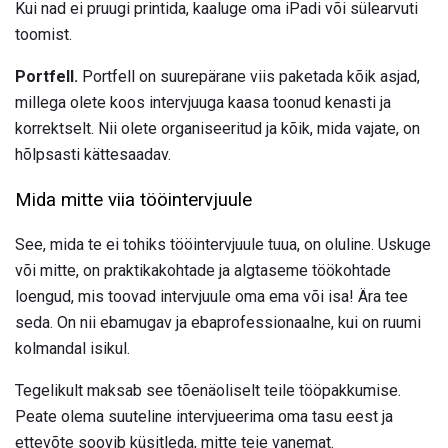
Kui nad ei pruugi printida, kaaluge oma iPadi või sülearvuti
toomist.
Portfell.
Portfell on suurepärane viis paketada kõik asjad,
millega olete koos intervjuuga kaasa toonud kenasti ja
korrektselt. Nii olete organiseeritud ja kõik, mida vajate, on
hõlpsasti kättesaadav.
Mida mitte viia tööintervjuule
See, mida te ei tohiks tööintervjuule tuua, on oluline. Uskuge
või mitte, on praktikakohtade ja algtaseme töökohtade
loengud, mis toovad intervjuule oma ema või isa! Ära tee
seda. On nii ebamugav ja ebaprofessionaalne, kui on ruumi
kolmandal isikul.
Tegelikult maksab see tõenäoliselt teile tööpakkumise.
Peate olema suuteline intervjueerima oma tasu eest ja
ettevõte soovib küsitleda, mitte teie vanemat.