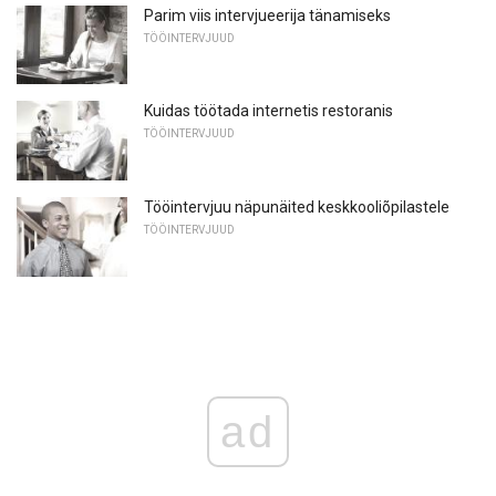
Parim viis intervjueerija tänamiseks
TÖÖINTERVJUUD
Kuidas töötada internetis restoranis
TÖÖINTERVJUUD
Tööintervjuu näpunäited keskkooliõpilastele
TÖÖINTERVJUUD
ad