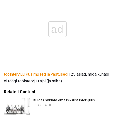
ad
tööintervjuu Küsimused ja vastused
| 25 asjad, mida kunagi
ei räägi tööintervjuu ajal (ja miks)
Related Content
Kuidas näidata oma isiksust intervjuus
TÖÖINTERVJUUD