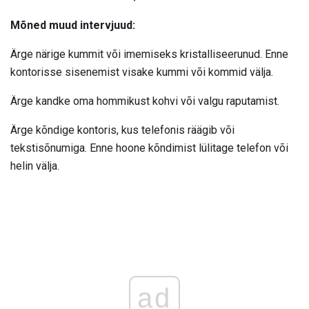
Mõned muud intervjuud:
Ärge närige kummit või imemiseks kristalliseerunud. Enne
kontorisse sisenemist visake kummi või kommid välja.
Ärge kandke oma hommikust kohvi või valgu raputamist.
Ärge kõndige kontoris, kus telefonis räägib või
tekstisõnumiga. Enne hoone kõndimist lülitage telefon või
helin välja.
ad