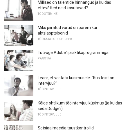
Millised on talentide hinnangud ja kuidas
ettevõtted neid kasutavad?
TÖÖOTSIMINE
Miks piiratud varud on parem kui
aktsiaoptsioonid
TÖÖTAJA SOODUSTUSED
Tutvuge Adobe'i praktikaprogrammiga
PRAKTIKA
Leanr, et vastata küsimusele: "Kus teist on
intervjuu?"
TÖÖINTERVJUUD
Kõige ohtlikum tööintervjuu küsimus (ja kuidas
seda Dodge'i)
TÖÖINTERVJUUD
Sotsiaalmeedia taustkontrollid