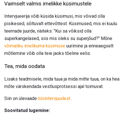
Vaimselt valmis imelikke küsimustele
Intervjueerija võib küsida küsimusi, mis võivad olla
pisikesed, sõltuvalt ettevõttest. Küsimused, mis ei kuulu
teemade juurde, näiteks: "Kui sa võiksid olla
superkangelased, siis mis oleks su superjõud?" Mõne
võimaliku imelikuma küsimuse
uurimine ja enneaegselt
mõtlemine võib olla teie jaoks tõeline eelis.
Tea, mida oodata
Lisaks teadmisele, mida tuua ja mida mitte tuua, on ka hea
mõte värskendada vestlusprotsessi ajal toimuvat.
Siin on ülevaade
tööintervjuudest
.
Soovitatud lugemine: