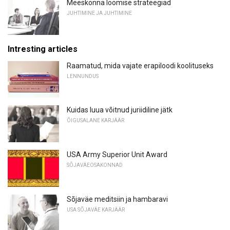
Meeskonna loomise strateegiad
JUHTIMINE JA JUHTIMINE
Intresting articles
Raamatud, mida vajate erapiloodi koolituseks
LENNUNDUS
Kuidas luua võitnud juriidiline jätk
ÕIGUSALANE KARJÄÄR
USA Army Superior Unit Award
SÕJAVÄEOSAKONNAD
Sõjaväe meditsiin ja hambaravi
USA SÕJAVÄE KARJÄÄR