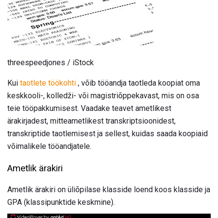
threespeedjones / iStock
Kui
taotlete töökohti
, võib tööandja taotleda koopiat oma
keskkooli-, kolledži- või magistriõppekavast, mis on osa
teie tööpakkumisest. Vaadake teavet ametlikest
ärakirjadest, mitteametlikest transkriptsioonidest,
transkriptide taotlemisest ja sellest, kuidas saada koopiaid
võimalikele tööandjatele.
Ametlik ärakiri
Ametlik ärakiri on üliõpilase klasside loend koos klasside ja
GPA (klassipunktide keskmine).