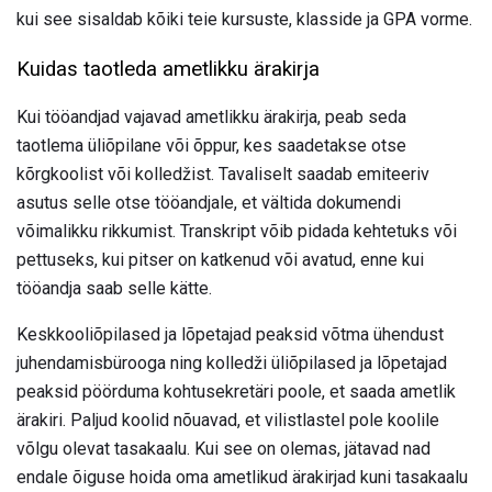
kui see sisaldab kõiki teie kursuste, klasside ja GPA vorme.
Kuidas taotleda ametlikku ärakirja
Kui tööandjad vajavad ametlikku ärakirja, peab seda
taotlema üliõpilane või õppur, kes saadetakse otse
kõrgkoolist või kolledžist. Tavaliselt saadab emiteeriv
asutus selle otse tööandjale, et vältida dokumendi
võimalikku rikkumist. Transkript võib pidada kehtetuks või
pettuseks, kui pitser on katkenud või avatud, enne kui
tööandja saab selle kätte.
Keskkooliõpilased ja lõpetajad peaksid võtma ühendust
juhendamisbürooga ning kolledži üliõpilased ja lõpetajad
peaksid pöörduma kohtusekretäri poole, et saada ametlik
ärakiri. Paljud koolid nõuavad, et vilistlastel pole koolile
võlgu olevat tasakaalu. Kui see on olemas, jätavad nad
endale õiguse hoida oma ametlikud ärakirjad kuni tasakaalu