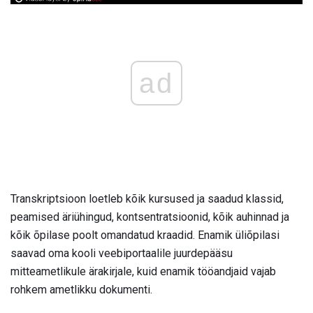
ad
Transkriptsioon loetleb kõik kursused ja saadud klassid,
peamised äriühingud, kontsentratsioonid, kõik auhinnad ja
kõik õpilase poolt omandatud kraadid. Enamik üliõpilasi
saavad oma kooli veebiportaalile juurdepääsu
mitteametlikule ärakirjale, kuid enamik tööandjaid vajab
rohkem ametlikku dokumenti.