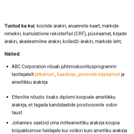
Tuntud ka kui:
koolide ärakiri, aruannete kaart, märkide
nimekiri, kumulatiivne rekisterfail (CRF), püsiraamat, kirjade
ärakiri, akadeemiline ärakiri, kolledži ärakiri, märkide leht,
Näited:
ABC Corporation nõuab juhtimiskoolitusprogrammi
taotlejatelt
jätkamist
,
kaaskirja
,
proovide kirjutamist
ja
ametlikku ärakirja.
Ettevõte nõudis lisaks diplomi koopiale ametlikku
ärakirja, et tagada kandidaatide positsioonile sobiv
taust.
Johannes saatsid oma mitteametliku ärakirja koopia
tööpakkumise haldajale kui volikiri kuni ametliku ärakirja