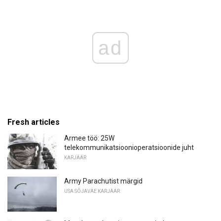
ad
Fresh articles
Armee töö: 25W
telekommunikatsioonioperatsioonide juht
KARJÄÄR
Army Parachutist märgid
USA SÕJAVÄE KARJÄÄR