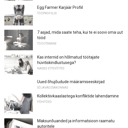
Egg Farmer Karjäär Profiil
TÖÖPROFIILID
7 asjad, mida saate teha, kui te ei soovi oma uut
tööd
TÖÖOTSIMINE
Kas internid on hõlmatud töötajate
hüvitiskindlustusega?
NAISED ETTEVÕTTES
Uued õhujõudude määramiseeskirjad
SÕJAVÄEOSAKONNAD
Kollektiivkaaslastega konfliktide lahendamine
PÕHITÕED
Maksunõuanded ja informatsioon raamatu
autoritele