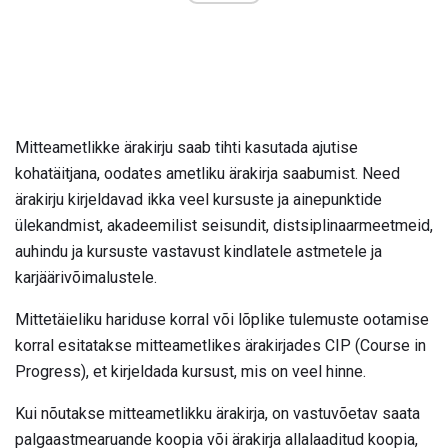
Mitteametlikke ärakirju saab tihti kasutada ajutise
kohatäitjana, oodates ametliku ärakirja saabumist. Need
ärakirju kirjeldavad ikka veel kursuste ja ainepunktide
ülekandmist, akadeemilist seisundit, distsiplinaarmeetmeid,
auhindu ja kursuste vastavust kindlatele astmetele ja
karjäärivõimalustele.
Mittetäieliku hariduse korral või lõplike tulemuste ootamise
korral esitatakse mitteametlikes ärakirjades CIP (Course in
Progress), et kirjeldada kursust, mis on veel hinne.
Kui nõutakse mitteametlikku ärakirja, on vastuvõetav saata
palgaastmearuande koopia või ärakirja allalaaditud koopia,