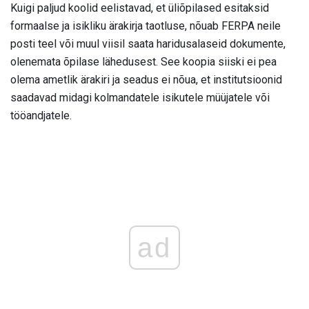
Kuigi paljud koolid eelistavad, et üliõpilased esitaksid
formaalse ja isikliku ärakirja taotluse, nõuab FERPA neile
posti teel või muul viisil saata haridusalaseid dokumente,
olenemata õpilase lähedusest. See koopia siiski ei pea
olema ametlik ärakiri ja seadus ei nõua, et institutsioonid
saadavad midagi kolmandatele isikutele müüjatele või
tööandjatele.
ad