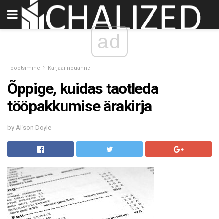
ad
Tööotsimine
Karjäärinõuanne
Õppige, kuidas taotleda
tööpakkumise ärakirja
by Alison Doyle