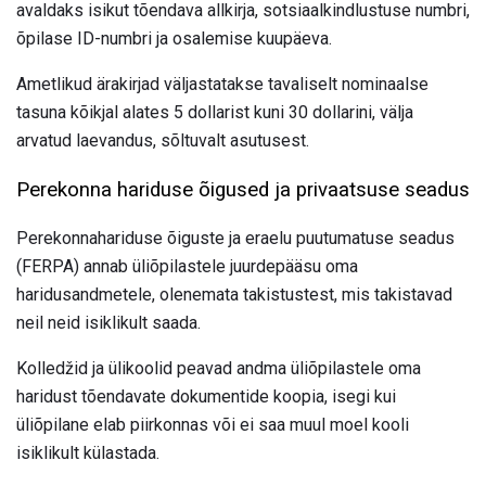
avaldaks isikut tõendava allkirja, sotsiaalkindlustuse numbri,
õpilase ID-numbri ja osalemise kuupäeva.
Ametlikud ärakirjad väljastatakse tavaliselt nominaalse
tasuna kõikjal alates 5 dollarist kuni 30 dollarini, välja
arvatud laevandus, sõltuvalt asutusest.
Perekonna hariduse õigused ja privaatsuse seadus
Perekonnahariduse õiguste ja eraelu puutumatuse seadus
(FERPA) annab üliõpilastele juurdepääsu oma
haridusandmetele, olenemata takistustest, mis takistavad
neil neid isiklikult saada.
Kolledžid ja ülikoolid peavad andma üliõpilastele oma
haridust tõendavate dokumentide koopia, isegi kui
üliõpilane elab piirkonnas või ei saa muul moel kooli
isiklikult külastada.