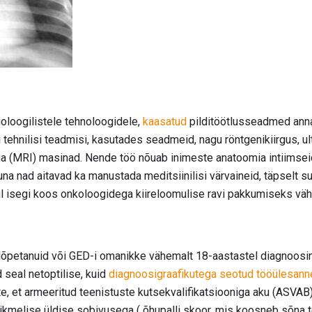
dioloogilistele tehnoloogidele,
kaasatud
pilditöötlusseadmed anna
i tehnilisi teadmisi, kasutades seadmeid, nagu röntgenikiirgus, ult
(MRI) masinad. Nende töö nõuab inimeste anatoomia intiimseid 
una nad aitavad ka manustada meditsiinilisi värvaineid, täpselt 
ul isegi koos onkoloogidega kiireloomulise ravi pakkumiseks vähi
lõpetanuid või GED-i omanikke vähemalt 18-aastastel diagnoosim
seal netoptilise, kuid
diagnoosigraafikutega seotud tööülesanne
, et armeeritud teenistuste kutsekvalifikatsiooniga aku (ASVAB
ikmelise üldise sobivusega ( õhupalli skoor, mis koosneb sõna 