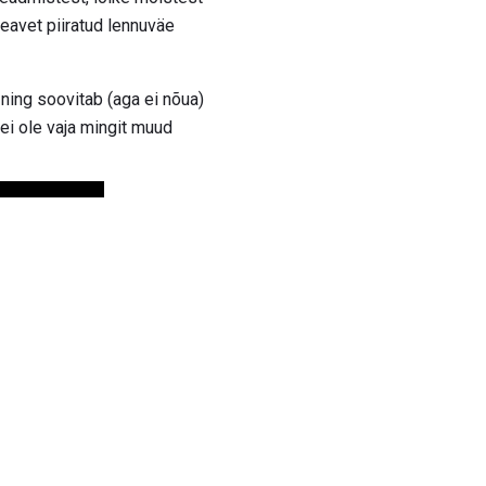
teavet piiratud lennuväe
ning soovitab (aga ei nõua)
 ei ole vaja mingit muud