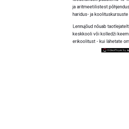
ja aritmeetilistest põhjendu
haridus- ja koolituskursuste
Lennujõud nõuab taotlejatel
keskkooli või kolledži keemi
erikoolitust - kui lähetate 