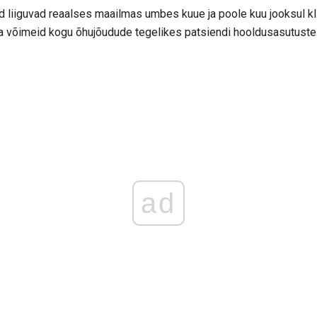
 liiguvad reaalses maailmas umbes kuue ja poole kuu jooksul klii
ja võimeid kogu õhujõudude tegelikes patsiendi hooldusasutuste
ad