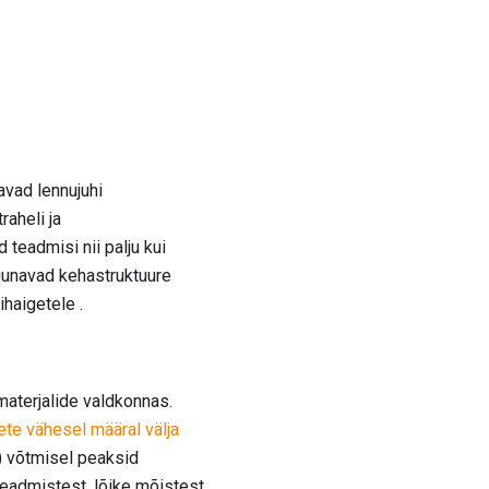
vad lennujuhi
raheli ja
teadmisi nii palju kui
suunavad kehastruktuure
haigetele .
aterjalide valdkonnas.
te vähesel määral välja
) võtmisel peaksid
teadmistest, lõike mõistest