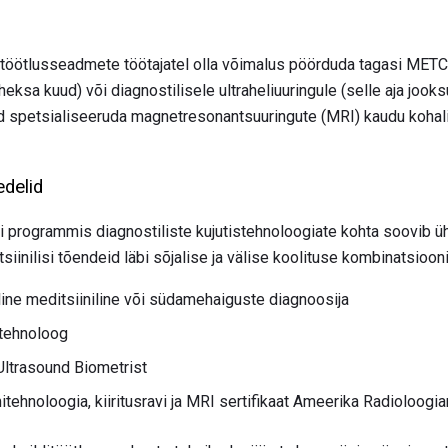
itöötlusseadmete töötajatel olla võimalus pöörduda tagasi METC-
heksa kuud) või diagnostilisele ultraheliuuringule (selle aja jook
d spetsialiseeruda magnetresonantsuuringute (MRI) kaudu kohali
edelid
i programmis diagnostiliste kujutistehnoloogiate kohta soovib
iinilisi tõendeid läbi sõjalise ja välise koolituse kombinatsiooni 
line meditsiiniline või südamehaiguste diagnoosija
rtehnoloog
Ultrasound Biometrist
itehnoloogia, kiiritusravi ja MRI sertifikaat Ameerika Radioloogi