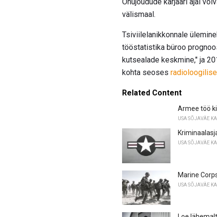
Õhujõudude karjääri ajal või
välismaal.
Tsiviilelanikkonnale ülemi
tööstatistika büroo prognoo
kutsealade keskmine," ja 201
kohta seoses
radioloogilis
Related Content
Armee töö ki
USA SÕJAVÄE K
Kriminaalasja 
USA SÕJAVÄE K
Marine Corps
USA SÕJAVÄE K
Loe lähemalt 