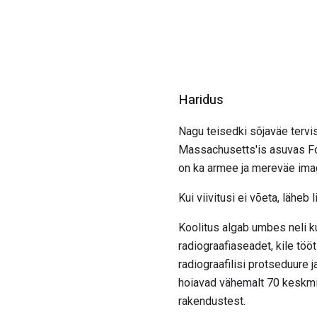
Haridus
Nagu teisedki sõjaväe tervis
Massachusetts'is asuvas Fo
on ka armee ja mereväe imag
Kui viivitusi ei võeta, läheb
Koolitus algab umbes neli k
radiograafiaseadet, kile tööt
radiograafilisi protseduure
hoiavad vähemalt 70 keskmist
rakendustest.