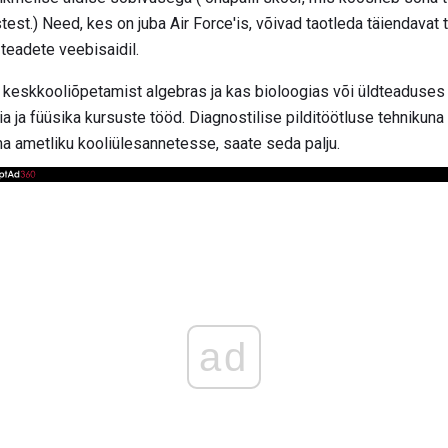
stest.) Need, kes on juba Air Force'is, võivad taotleda täiendavat 
 teadete veebisaidil.
t keskkooliõpetamist algebras ja kas bioloogias või üldteaduses 
a ja füüsika kursuste tööd. Diagnostilise pilditöötluse tehnikuna
oma ametliku kooliülesannetesse, saate seda palju.
ad