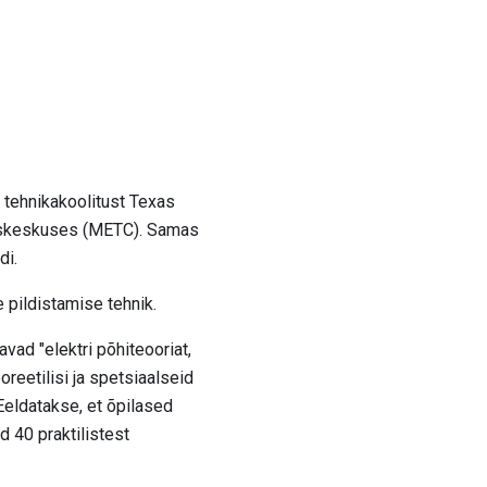
a tehnikakoolitust Texas
ituskeskuses (METC). Samas
di.
e pildistamise tehnik.
ad "elektri põhiteooriat,
oreetilisi ja spetsiaalseid
Eeldatakse, et õpilased
 40 praktilistest