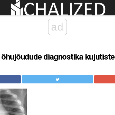
ad
l: õhujõudude diagnostika kujutiste