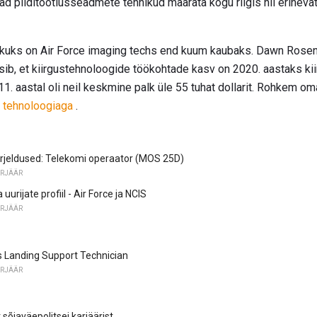
vad pilditöötlusseadmete tehnikud määrata kogu riigis nii erineva
nekuks on Air Force imaging techs end kuum kaubaks. Dawn Rose
sib, et kiirgustehnoloogide töökohtade kasv on 2020. aastaks kii
1. aastal oli neil keskmine palk üle 55 tuhat dollarit. Rohkem oma
e tehnoloogiaga
.
rjeldused: Telekomi operaator (MOS 25D)
ARJÄÄR
uurijate profiil - Air Force ja NCIS
ARJÄÄR
 Landing Support Technician
ARJÄÄR
sõjaväepolitsei karjäärist