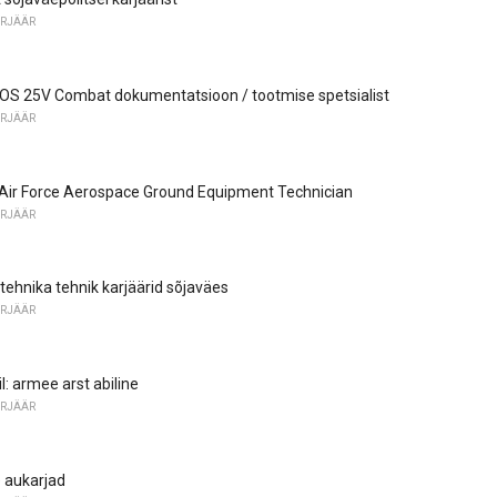
ARJÄÄR
OS 25V Combat dokumentatsioon / tootmise spetsialist
ARJÄÄR
: Air Force Aerospace Ground Equipment Technician
ARJÄÄR
itehnika tehnik karjäärid sõjaväes
ARJÄÄR
il: armee arst abiline
ARJÄÄR
 aukarjad