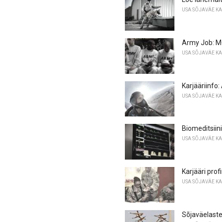
USA SÕJAVÄE K
Army Job: M
USA SÕJAVÄE K
Karjääriinfo
USA SÕJAVÄE K
Biomeditsiin
USA SÕJAVÄE K
Karjääri profi
USA SÕJAVÄE K
Sõjaväelaste