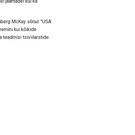
tel jaamadel kui ka
nberg McKay sõnul: "USA
remini kui kõikide
 teadmisi tsiviilarstide