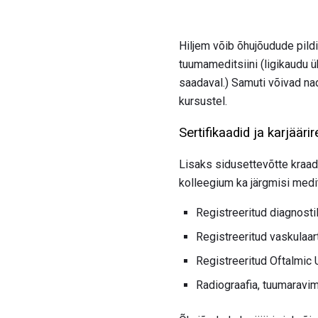
Hiljem võib õhujõudude pild
tuumameditsiini (ligikaudu ü
saadaval.) Samuti võivad na
kursustel.
Sertifikaadid ja karjäärir
Lisaks sidusettevõtte kraad
kolleegium ka järgmisi medits
Registreeritud diagnosti
Registreeritud vaskulaa
Registreeritud Oftalmic 
Radiograafia, tuumaravim