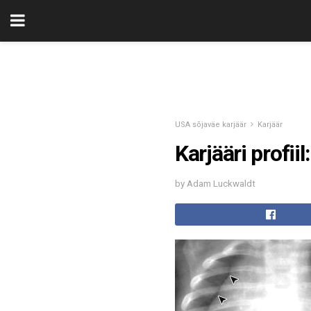
USA sõjaväe karjäär
Karjäär
Karjääri profii
by Adam Luckwaldt