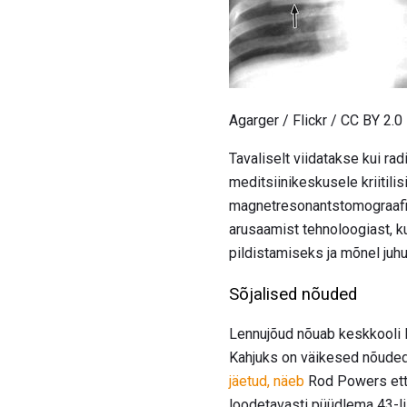
Agarger / Flickr / CC BY 2.0
Tavaliselt viidatakse kui ra
meditsiinikeskusele kriitilis
magnetresonantstomograafia 
arusaamist tehnoloogiast, k
pildistamiseks ja mõnel juh
Sõjalised nõuded
Lennujõud nõuab keskkooli 
Kahjuks on väikesed nõuded 
jäetud, näeb
Rod Powers ette
loodetavasti püüdlema 43-li