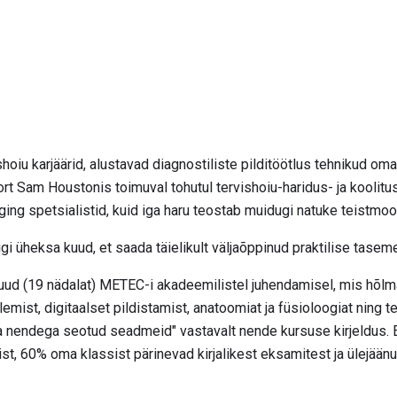
hoiu karjäärid, alustavad diagnostiliste pilditöötlus tehnikud om
rt Sam Houstonis toimuval tohutul tervishoiu-haridus- ja kool
ing spetsialistid, kuid iga haru teostab muidugi natuke teistmoo
 ligi üheksa kuud, et saada täielikult väljaõppinud praktilise tasem
uud (19 nädalat) METEC-i akadeemilistel juhendamisel, mis hõlmav
lemist, digitaalset pildistamist, anatoomiat ja füsioloogiat ning te
 ja nendega seotud seadmeid" vastavalt nende kursuse kirjeldus. 
, 60% oma klassist pärinevad kirjalikest eksamitest ja ülejäänud