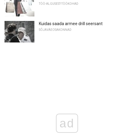
TÖÖ-ALGUSEST-TÖÖKOHAD
Kuidas saada armee drill seersant
SÕJAVÄEOSAKONNAD
ad