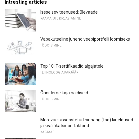
Intresting articles
Iseseisev teenused: ülevaade
RAAMATUTE KIRJASTAMINE
Vabakutseline juhend veebiportfelli loomiseks
TÖÖOTSIMINE
Top 10 IT-sertifikaadid algajatele
TEHNOLOOGIA KARJÄÄR
Õnnitleme kirja näidiseid
TÖÖOTSIMINE
Mereväe sisseostetud hinnang (töö) kirjeldused
ja kvalifikatsioonifaktorid
KARJÄÄR