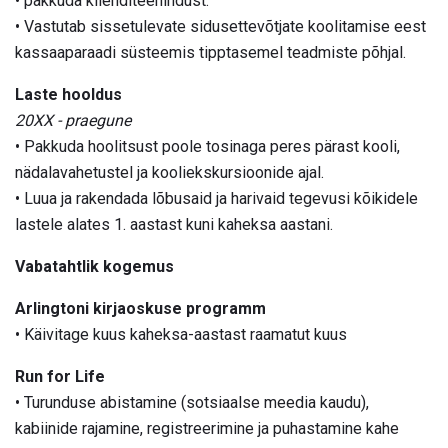
• pakkuda klienditeenindust.
• Vastutab sissetulevate sidusettevõtjate koolitamise eest
kassaaparaadi süsteemis tipptasemel teadmiste põhjal.
Laste hooldus
20XX - praegune
• Pakkuda hoolitsust poole tosinaga peres pärast kooli,
nädalavahetustel ja kooliekskursioonide ajal.
• Luua ja rakendada lõbusaid ja harivaid tegevusi kõikidele
lastele alates 1. aastast kuni kaheksa aastani.
Vabatahtlik kogemus
Arlingtoni kirjaoskuse programm
• Käivitage kuus kaheksa-aastast raamatut kuus
Run for Life
• Turunduse abistamine (sotsiaalse meedia kaudu),
kabiinide rajamine, registreerimine ja puhastamine kahe