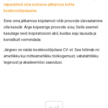
näpunäiteid oma esimese jätkamise kohta
keskkooliõpilasena
.
Enne oma jätkamise kirjutamist võib proovide ülevaatamine
olla kasulik. Ärge kopeerige proovide sisu; Selle asemel
kasutage neid inspiratsiooni abil, kuidas asju lausuda ja
korralikult vormindada.
Järgnev on näide keskkooliõpilase CV-st. See hõlmab nii
ametlikku kui mitteametlikku töökogemust, vabatahtlikku
tegevust ja akadeemilisi saavutusi.