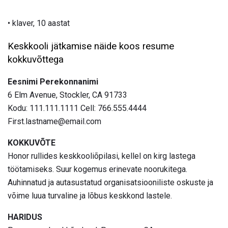
• klaver, 10 aastat
Keskkooli jätkamise näide koos resume
kokkuvõttega
Eesnimi Perekonnanimi
6 Elm Avenue, Stockler, CA 91733
Kodu: 111.111.1111 Cell: 766.555.4444
First.lastname@email.com
KOKKUVÕTE
Honor rullides keskkooliõpilasi, kellel on kirg lastega
töötamiseks. Suur kogemus erinevate noorukitega.
Auhinnatud ja autasustatud organisatsiooniliste oskuste ja
võime luua turvaline ja lõbus keskkond lastele.
HARIDUS