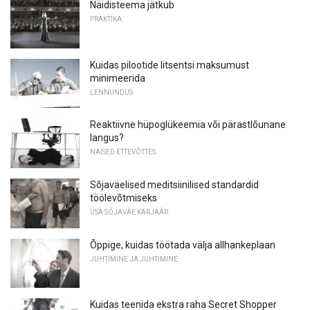
Näidisteema jätkub
PRAKTIKA
Kuidas pilootide litsentsi maksumust
minimeerida
LENNUNDUS
Reaktiivne hüpoglükeemia või pärastlõunane
langus?
NAISED ETTEVÕTTES
Sõjaväelised meditsiinilised standardid
töölevõtmiseks
USA SÕJAVÄE KARJÄÄR
Õppige, kuidas töötada välja allhankeplaan
JUHTIMINE JA JUHTIMINE
Kuidas teenida ekstra raha Secret Shopper