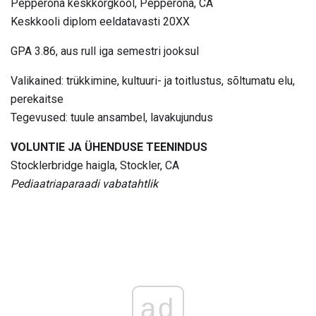
Pepperona keskkõrgkool, Pepperona, CA
Keskkooli diplom eeldatavasti 20XX
GPA 3.86, aus rull iga semestri jooksul
Valikained: trükkimine, kultuuri- ja toitlustus, sõltumatu elu,
perekaitse
Tegevused: tuule ansambel, lavakujundus
VOLUNTIE JA ÜHENDUSE TEENINDUS
Stocklerbridge haigla, Stockler, CA
Pediaatriaparaadi vabatahtlik
ad