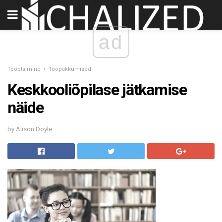
ad
Tööotsimine
Tööpakkumised
Keskkooliõpilase jätkamise
näide
by Alison Doyle