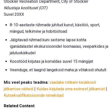
Stockler Recreation Department, City of Stockler
Nõustaja koolitusel (CIT)
Suvel 20XX
8-10-aastaste rühmade juhitud kunst, käsitöö, sport,
mängud, telkimine ja hobitöötoad
Jälgitavad rühmad kuni seitsme lapse kohta
iganädalastel ekskursioonidel loomaaias, veeparkides ja
jalutuskäikudel
Koostööd kirjutas ja korraldas suvel 15 mängijat
Veenduge, et laagrid langeksid maha ja võtaksid ohutult
Mis veel peaks teadma:
vaadake rohkem keskkooli
jätkamise näiteid
|
Kuidas kirjutada oma esimest jätkamist
|
Kutsekvalifikatsioonide nimekirjad
Related Content