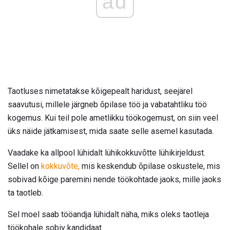
ad
Taotluses nimetatakse kõigepealt haridust, seejärel
saavutusi, millele järgneb õpilase töö ja vabatahtliku töö
kogemus. Kui teil pole ametlikku töökogemust, on siin veel
üks näide jätkamisest, mida saate selle asemel kasutada.
Vaadake ka allpool lühidalt lühikokkuvõtte lühikirjeldust.
Sellel on
kokkuvõte,
mis keskendub õpilase oskustele, mis
sobivad kõige paremini nende töökohtade jaoks, mille jaoks
ta taotleb.
Sel moel saab tööandja lühidalt näha, miks oleks taotleja
töökohale sobiv kandidaat.