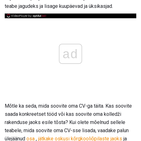
teabe jagudeks ja lisage kuupäevad ja üksikasjad.
ad
Mõtle ka seda, mida soovite oma CV-ga täita. Kas soovite
saada konkreetset tööd või kas soovite oma kolledži
rakenduse jaoks esile tõsta? Kui olete mõelnud sellele
teabele, mida soovite oma CV-sse lisada, vaadake palun
ülejäänud
osa
,
jätkake oskusi kõrgkooliõpilaste jaoks
ja