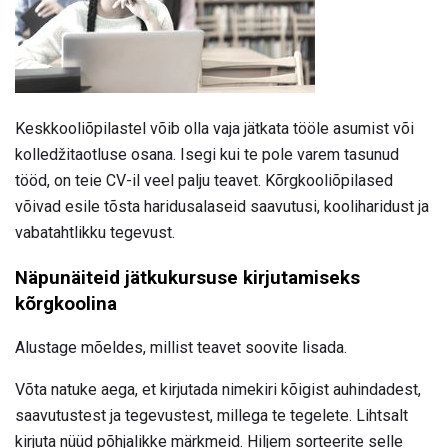
Keskkooliõpilastel võib olla vaja jätkata tööle asumist või
kolledžitaotluse osana. Isegi kui te pole varem tasunud
tööd, on teie CV-il veel palju teavet. Kõrgkooliõpilased
võivad esile tõsta haridusalaseid saavutusi, kooliharidust ja
vabatahtlikku tegevust.
Näpunäiteid jätkukursuse kirjutamiseks
kõrgkoolina
Alustage mõeldes, millist teavet soovite lisada.
Võta natuke aega, et kirjutada nimekiri kõigist auhindadest,
saavutustest ja tegevustest, millega te tegelete. Lihtsalt
kirjuta nüüd põhjalikke märkmeid. Hiljem sorteerite selle