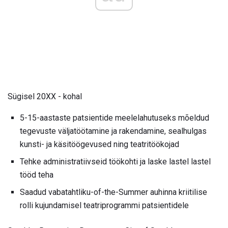
Sügisel 20XX - kohal
5-15-aastaste patsientide meelelahutuseks mõeldud
tegevuste väljatöötamine ja rakendamine, sealhulgas
kunsti- ja käsitöögevused ning teatritöökojad
Tehke administratiivseid töökohti ja laske lastel lastel
tööd teha
Saadud vabatahtliku-of-the-Summer auhinna kriitilise
rolli kujundamisel teatriprogrammi patsientidele