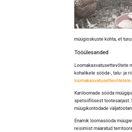
müügioskuste kohta, et tur
Tööülesanded
Loomakasvatusettevõtete mü
kohalikele sööda-, talu- ja 
loomakasvatusettevõtetele
Kariloomade sööda müügipak
spetsiifilisest tootesarjast
müügikontodade väljatöötami
Enamik loomasööda müügiesi
reisimist määratud territoo