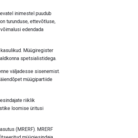
levatel inimestel puudub
on turunduse, ettevõtluse,
e võimalusi edendada
kasulikud. Müügiregister
valdkonna spetsialistidega.
enne väljadesse sisenemist.
täiendõpet müügipartiide
sindajate riiklik
stike loomise üritusi
ihtasutus (MRERF). MRERF
fitseeritud müügiesindaja