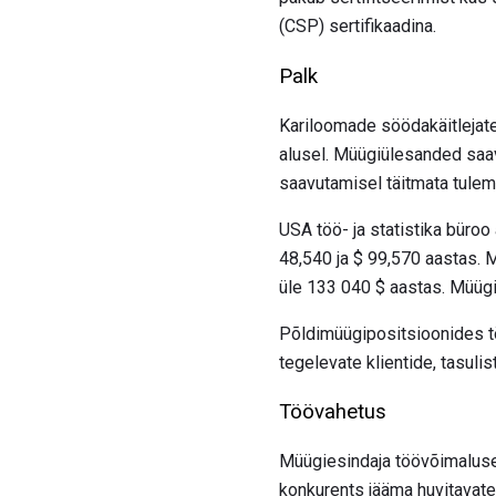
(CSP) sertifikaadina.
Palk
Kariloomade söödakäitlejat
alusel. Müügiülesanded saav
saavutamisel täitmata tulem
USA töö- ja statistika büro
48,540 ja $ 99,570 aastas.
üle 133 040 $ aastas. Müügie
Põldimüügipositsioonides töö
tegelevate klientide, tasulis
Töövahetus
Müügiesindaja töövõimalused
konkurents jääma huvitavatel