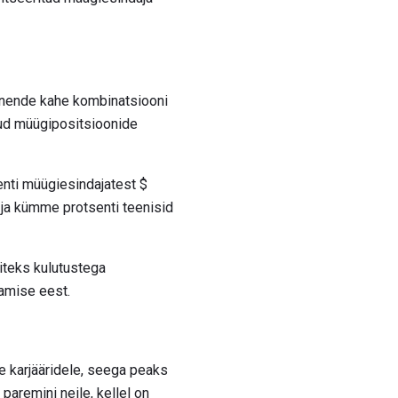
) nende kahe kombinatsiooni
tud müügipositsioonide
enti müügiesindajatest $
ja kümme protsenti teenisid
iteks kulutustega
tamise eest.
e karjääridele, seega peaks
paremini neile, kellel on