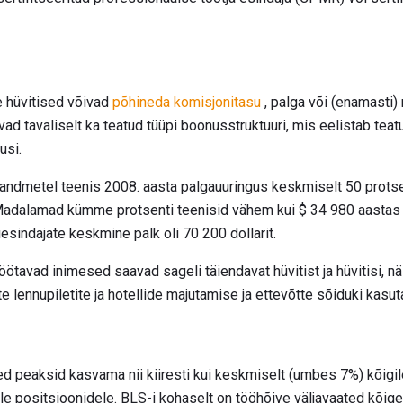
e hüvitised võivad
põhineda komisjonitasu
, palga või (enamasti
ad tavaliselt ka teatud tüüpi boonusstruktuuri, mis eelistab tea
usi.
o andmetel teenis 2008. aasta palgauuringus keskmiselt 50 prots
 Madalamad kümme protsenti teenisid vähem kui $ 34 980 aastas 
sindajate keskmine palk oli 70 200 dollarit.
tavad inimesed saavad sageli täiendavat hüvitist ja hüvitisi, nä
te lennupiletite ja hotellide majutamise ja ettevõtte sõiduki kasu
 peaksid kasvama nii kiiresti kui keskmiselt (umbes 7%) kõigil
e positsioonidele. BLS-i kohaselt on tööhõive väljavaated kõige 