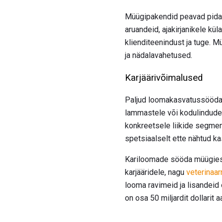
Müügipakendid peavad pidam
aruandeid, ajakirjanikele k
klienditeenindust ja tuge. M
ja nädalavahetused.
Karjäärivõimalused
Paljud loomakasvatussööda m
lammastele või kodulindudel
konkreetsele liikide segme
spetsiaalselt ette nähtud k
Kariloomade sööda müügiesi
karjääridele, nagu
veterinaa
looma ravimeid ja lisandeid
on osa 50 miljardit dollar