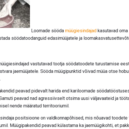
Loomade sööda
müügiesindajad
kasutavad oma 
ustada söödatoodanguid edasimüüjatele ja loomakasvatusettevõt
ügiesindajad vastutavad tootja söödatoodete turustamise eest 
riistvara jaemüüjatele. Sööda müügipunktid võivad müüa otse hobu
.
endid peavad pidevalt harida end kariloomade söödatööstusest
. Samuti peavad nad agressiivselt otsima uusi väljavaateid ja töö
sel nende määratud territooriumil.
ndaja positsioone on valdkonnapõhised, mis nõuavad toodete 
riumil. Müügipakendid peavad külastama ka jaemüügikohti, et pa