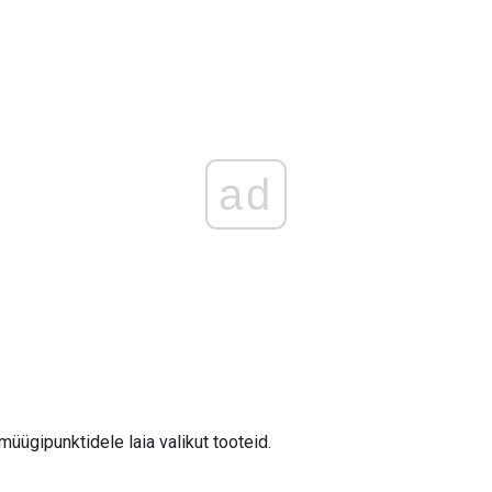
ad
 müügipunktidele laia valikut tooteid.