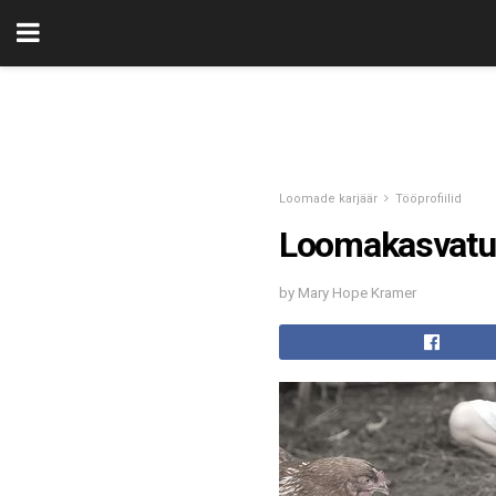
Loomade karjäär
Tööprofiilid
Loomakasvatu
by Mary Hope Kramer