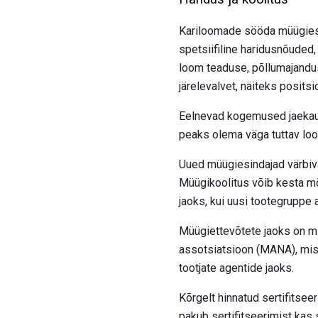
Kariloomade sööda müügiesin
spetsiifiline haridusnõuded,
loom teaduse, põllumajandus
järelevalvet, näiteks posits
Eelnevad kogemused jaekaub
peaks olema väga tuttav loo
Uued müügiesindajad värbiv
Müügikoolitus võib kesta m
jaoks, kui uusi tootegruppe 
Müügiettevõtete jaoks on mi
assotsiatsioon (MANA), mis p
tootjate agentide jaoks.
Kõrgelt hinnatud sertifitse
pakub sertifitseerimist kas 