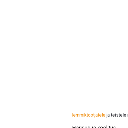
lemmiktootjatele
ja teistele
Haridus ja koolitus