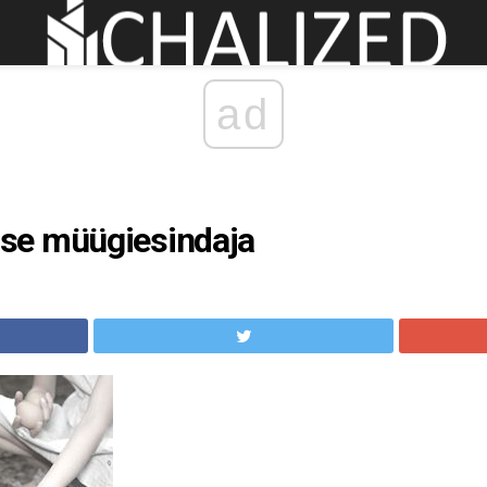
ad
se müügiesindaja