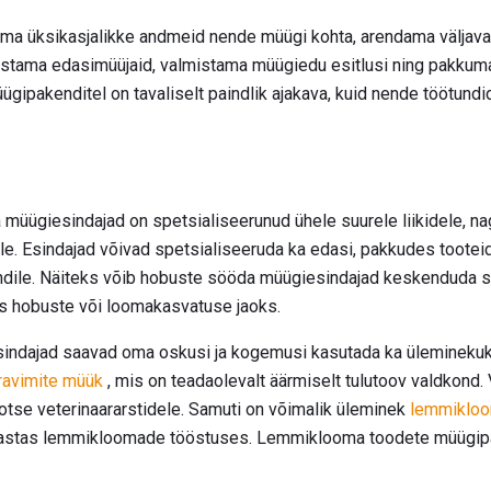
a üksikasjalikke andmeid nende müügi kohta, arendama väljava
ülastama edasimüüjaid, valmistama müügiedu esitlusi ning pakkum
üügipakenditel on tavaliselt paindlik ajakava, kuid nende töötund
üügiesindajad on spetsialiseerunud ühele suurele liikidele, nag
e. Esindajad võivad spetsialiseeruda ka edasi, pakkudes tootei
ndile. Näiteks võib hobuste sööda müügiesindajad keskenduda 
as hobuste või loomakasvatuse jaoks.
ndajad saavad oma oskusi ja kogemusi kasutada ka üleminekuk
rravimite müük
, mis on teadaolevalt äärmiselt tulutoov valdkond.
 otse veterinaararstidele. Samuti on võimalik üleminek
lemmikloo
it aastas lemmikloomade tööstuses. Lemmiklooma toodete müügi