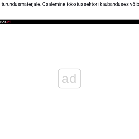
ja turundusmaterjale. Osalemine tööstussektori kaubanduses võib
ad