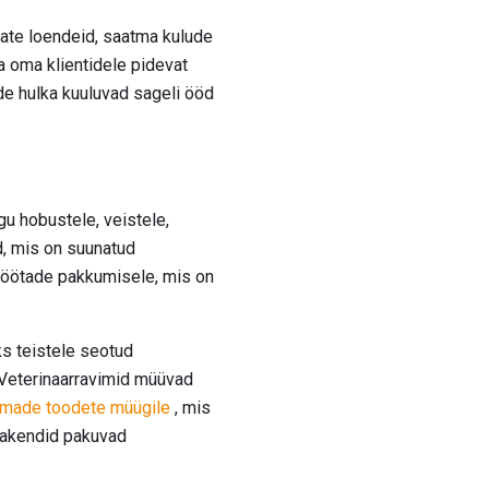
ate loendeid, saatma kulude
a oma klientidele pidevat
ide hulka kuuluvad sageli ööd
u hobustele, veistele,
d, mis on suunatud
söötade pakkumisele, mis on
s teistele seotud
 Veterinaarravimid müüvad
made toodete müügile
, mis
pakendid pakuvad