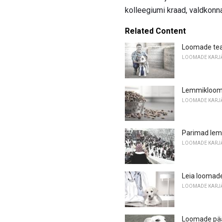
kolleegiumi kraad, valdkonn
Related Content
Loomade te
LOOMADE KARJ
Lemmikloomat
LOOMADE KARJ
Parimad lem
LOOMADE KARJ
Leia loomad
LOOMADE KARJ
Loomade pää