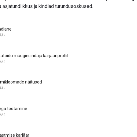
a asjatundlikkus ja kindlad turundusoskused.
adlane
ÄÄR
oidu müügiesindaja karjääriprofiil
ÄÄR
mikloomade näitused
ÄÄR
ega töötamine
ÄÄR
stmise karjäär