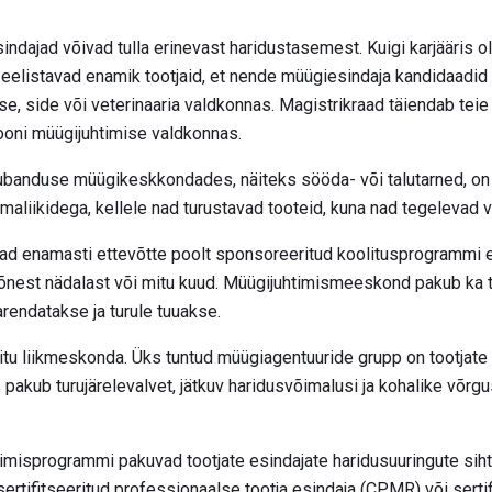
dajad võivad tulla erinevast haridustasemest. Kuigi karjääris o
 eelistavad enamik tootjaid, et nende müügiesindaja kandidaadid 
e, side või veterinaaria valdkonnas. Magistrikraad täiendab tei
iooni müügijuhtimise valdkonnas.
anduse müügikeskkondades, näiteks sööda- või talutarned, on 
maliikidega, kellele nad turustavad tooteid, kuna nad tegelevad 
ad enamasti ettevõtte poolt sponsoreeritud koolitusprogrammi 
õnest nädalast või mitu kuud. Müügijuhtimismeeskond pakub ka 
arendatakse ja turule tuuakse.
tu liikmeskonda. Üks tuntud müügiagentuuride grupp on tootjate e
akub turujärelevalvet, jätkuv haridusvõimalusi ja kohalike võrgu
erimisprogrammi pakuvad tootjate esindajate haridusuuringute s
sertifitseeritud professionaalse tootja esindaja (CPMR) või serti