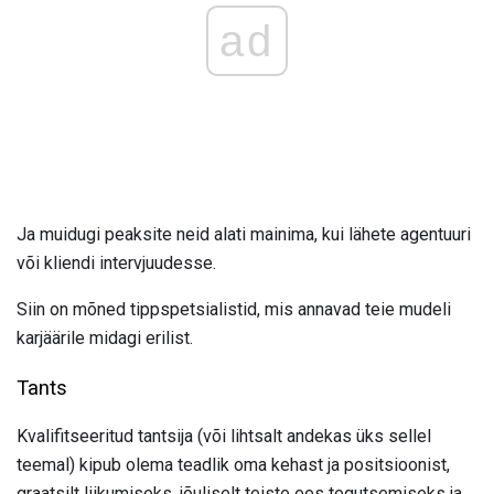
ad
Ja muidugi peaksite neid alati mainima, kui lähete agentuuri
või kliendi intervjuudesse.
Siin on mõned tippspetsialistid, mis annavad teie mudeli
karjäärile midagi erilist.
Tants
Kvalifitseeritud tantsija (või lihtsalt andekas üks sellel
teemal) kipub olema teadlik oma kehast ja positsioonist,
graatsilt liikumiseks, jõuliselt teiste ees tegutsemiseks ja