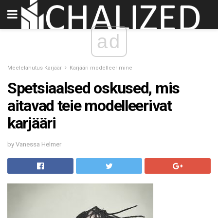
ad
Meelelahutus Karjäär
Karjääri modelleerimine
Spetsiaalsed oskused, mis
aitavad teie modelleerivat
karjääri
by Vanessa Helmer