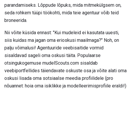
parandamiseks. Lõppude lõpuks, mida mitmekülgsem on,
seda rohkem tüüpi töökohti, mida teie agentuur võib teid
broneerida.
Nii võite küsida ennast: "Kui mudeleid ei kasutata uuesti,
siis kuidas ma jagan oma erioskusi maailmaga?" Noh, on
palju võimalusi! Agentuuride veebisaitide vormid
sisaldavad sageli oma oskusi täita. Populaarse
otsingukogemuse mudelScouts.com sisaldab
veebiportfellides täiendavate oskuste osa ja võite alati oma
oskusi lisada oma sotsiaalse meedia profiilidele (pro
nõuannet: hoia oma isiklikke ja modelleerimisprofiile eraldi!)