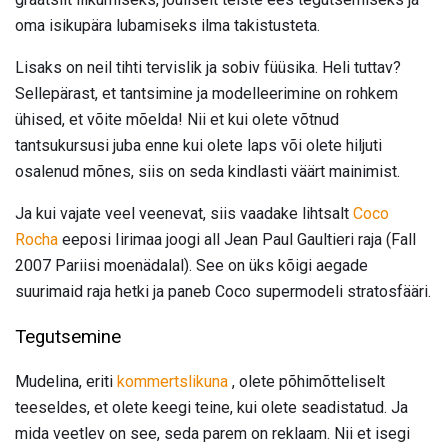
oma isikupära lubamiseks ilma takistusteta.
Lisaks on neil tihti tervislik ja sobiv füüsika. Heli tuttav?
Sellepärast, et tantsimine ja modelleerimine on rohkem
ühised, et võite mõelda! Nii et kui olete võtnud
tantsukursusi juba enne kui olete laps või olete hiljuti
osalenud mõnes, siis on seda kindlasti väärt mainimist.
Ja kui vajate veel veenevat, siis vaadake lihtsalt
Coco
Rocha
eeposi Iirimaa joogi all Jean Paul Gaultieri raja (Fall
2007 Pariisi moenädalal). See on üks kõigi aegade
suurimaid raja hetki ja paneb Coco supermodeli stratosfääri.
Tegutsemine
Mudelina, eriti
kommertslikuna
, olete põhimõtteliselt
teeseldes, et olete keegi teine, kui olete seadistatud. Ja
mida veetlev on see, seda parem on reklaam. Nii et isegi