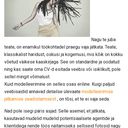
Nagu te juba
teate, on enamikul töökohtadel praegu vaja jätkata. Teate,
klassikalist haridust, oskusi ja kogemusi, mis kõik on kokku
võetud väikese kaaskirjaga. See on standardne ja oodatud
ning kas saate oma CV-d esitada veebis või isiklikult, pole
sellel mingit võimalust.
Kuid modelleerimine on selles osas eriline. Kuigi paljud
veebisaidid annavad detailse ülevaate
modelleerimise
jätkamise seadistamisest
, on tõsi, et te ei vaja seda.
Nad pole isegi päris asjad. Selle asemel, et jätkata,
kasutavad mudelid mudelid potentsiaalsete agentide ja
klientidega nende töös näitamiseks selliseid fotosid nagu