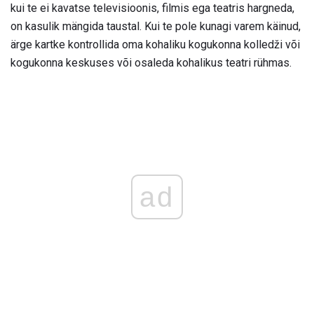
kui te ei kavatse televisioonis, filmis ega teatris hargneda,
on kasulik mängida taustal. Kui te pole kunagi varem käinud,
ärge kartke kontrollida oma kohaliku kogukonna kolledži või
kogukonna keskuses või osaleda kohalikus teatri rühmas.
ad