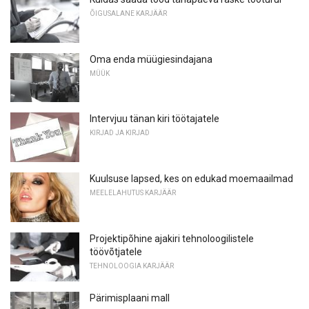
ÕIGUSALANE KARJÄÄR
Oma enda müügiesindajana
MÜÜK
Intervjuu tänan kiri töötajatele
KIRJAD JA KIRJAD
Kuulsuse lapsed, kes on edukad moemaailmad
MEELELAHUTUS KARJÄÄR
Projektipõhine ajakiri tehnoloogilistele
töövõtjatele
TEHNOLOOGIA KARJÄÄR
Pärimisplaani mall