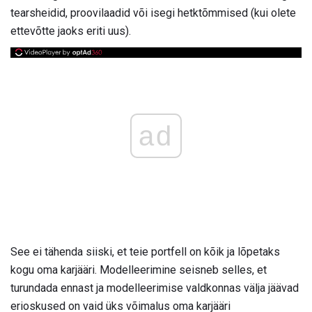
tearsheidid, proovilaadid või isegi hetktõmmised (kui olete
ettevõtte jaoks eriti uus).
ad
See ei tähenda siiski, et teie portfell on kõik ja lõpetaks
kogu oma karjääri. Modelleerimine seisneb selles, et
turundada ennast ja modelleerimise valdkonnas välja jäävad
erioskused on vaid üks võimalus oma karjääri