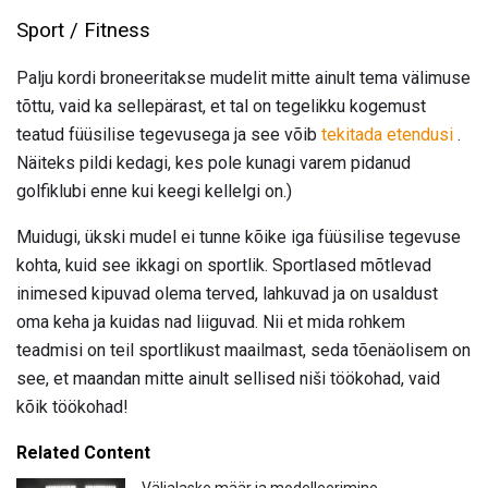
Sport / Fitness
Palju kordi broneeritakse mudelit mitte ainult tema välimuse
tõttu, vaid ka sellepärast, et tal on tegelikku kogemust
teatud füüsilise tegevusega ja see võib
tekitada etendusi
.
Näiteks pildi kedagi, kes pole kunagi varem pidanud
golfiklubi enne kui keegi kellelgi on.)
Muidugi, ükski mudel ei tunne kõike iga füüsilise tegevuse
kohta, kuid see ikkagi on sportlik. Sportlased mõtlevad
inimesed kipuvad olema terved, lahkuvad ja on usaldust
oma keha ja kuidas nad liiguvad. Nii et mida rohkem
teadmisi on teil sportlikust maailmast, seda tõenäolisem on
see, et maandan mitte ainult sellised niši töökohad, vaid
kõik töökohad!
Related Content