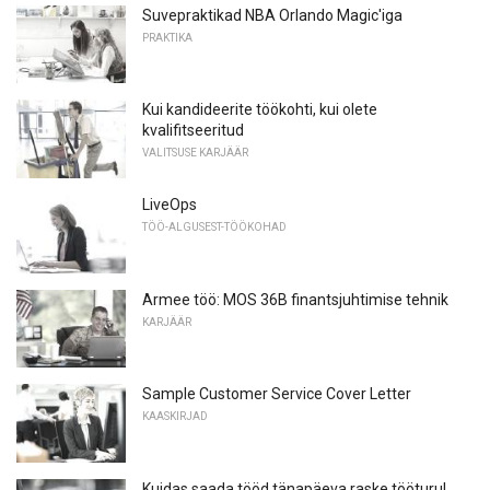
Suvepraktikad NBA Orlando Magic'iga
PRAKTIKA
Kui kandideerite töökohti, kui olete
kvalifitseeritud
VALITSUSE KARJÄÄR
LiveOps
TÖÖ-ALGUSEST-TÖÖKOHAD
Armee töö: MOS 36B finantsjuhtimise tehnik
KARJÄÄR
Sample Customer Service Cover Letter
KAASKIRJAD
Kuidas saada tööd tänapäeva raske tööturul