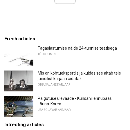
Fresh articles
Tagasiastumise näide 24-tunnise teatisega
TÖÖOTSIMINE
Mis on kohtuekspertiis ja kuidas see aitab teie
juriidilist karjääri aidata?
ÕIGUSALANE KARJÄÄR
Paigutuse ülevaade - Kunsani lennubaas,
Lõuna-Korea
USA SÕJAVÄE KARJÄÄR
Intresting articles