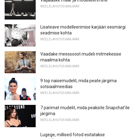
Väljalaske määr ja modelleerimine
MEELELAHUTUS KARJÄÄR
Lisateave modelleerimise karjääri eesmärgi
seadmise kohta
MEELELAHUTUS KARJÄÄR
Vaadake meessoost mudeli mitmekesise
maailma kohta
MEELELAHUTUS KARJÄÄR
9 top naisemudelit, mida peate järgima
sotsiaalmeedias
MEELELAHUTUS KARJÄÄR
7 parimat mudelit, mida peaksite Snapchat'ile
järgima
MEELELAHUTUS KARJÄÄR
Lugege, millised fotod esitatakse