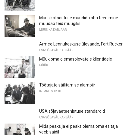
Muusikatööstuse müüdid: raha teenimine
muudab teid müügiks
MUUSIKA KARJÄÄR
Armee Lennukeskuse ülevaade, Fort Rucker
USA SÕJAVÄE KARJÄÄR
Müük oma olemasolevatele klientidele
MÜÜK
Töötajate säilitamise alampiir
INIMRESSURSID
USA sõjaväeteenistuse standardid
USA SÕJAVÄE KARJÄÄR
Mida peaks ja ei peaks olema oma esitaja
veebisaidil