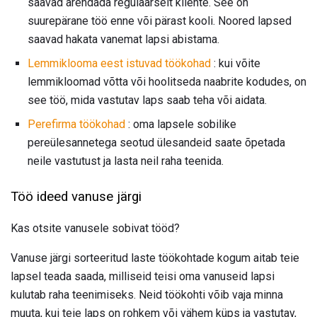
saavad arendada regulaarselt kliente. See on
suurepärane töö enne või pärast kooli. Noored lapsed
saavad hakata vanemat lapsi abistama.
Lemmiklooma eest istuvad töökohad
: kui võite
lemmikloomad võtta või hoolitseda naabrite kodudes, on
see töö, mida vastutav laps saab teha või aidata.
Perefirma töökohad
: oma lapsele sobilike
pereülesannetega seotud ülesandeid saate õpetada
neile vastutust ja lasta neil raha teenida.
Töö ideed vanuse järgi
Kas otsite vanusele sobivat tööd?
Vanuse järgi sorteeritud laste töökohtade kogum aitab teie
lapsel teada saada, milliseid teisi oma vanuseid lapsi
kulutab raha teenimiseks. Neid töökohti võib vaja minna
muuta, kui teie laps on rohkem või vähem küps ja vastutav,