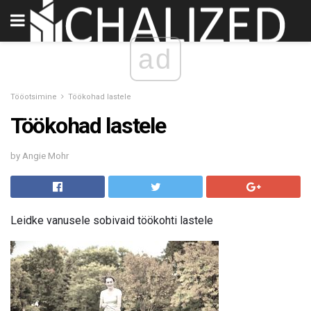
ad
Tööotsimine
Töökohad lastele
Töökohad lastele
by Angie Mohr
Leidke vanusele sobivaid töökohti lastele