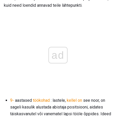
kuid need loendid annavad teile lähtepunkti.
ad
9-
aastased
töökohad
: lastele,
kellel on
see noor, on
sageli kasulik alustada abistaja positsiooni, aidates
täiskasvanutel või vanematel lapsi tööle õppides. Ideed