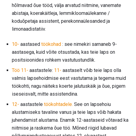
hõlmavad õue tööd, välja arvatud niitmine, vanemate
abistaja, koerakäitleja, lemmikloomaülekanne /
koduõpetaja assistent, perekonnaülesanded ja
limonaadistatiiv.
10-
aastased
töökohad
: see nimekiri sarnaneb 9-
aastasega, kuid võite otsustada, kas teie laps on
positsioonides rohkem vastutustundlik.
Töö 11-
aastastele:
11-
aastaselt võib teie laps olla
valmis lapsehoidmise eest vastutama ja tegema muid
töökohti, nagu näiteks koerte jalutuskäik ja õue, pigem
iseseisvalt, mitte assistendina.
12-
aastastele
töökohtadele.
See on lapsehoiu
alustamiseks tavaline vanus ja teie laps võib hakata
juhendamist alustama. Enamik 12-aastaseid võtavad ka
niitmise ja raskema õue töö. Mõned riigid lubavad
põllumajandustegevust alates 12. eluaastast.