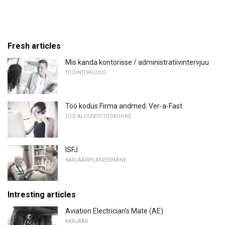
Fresh articles
Mis kanda kontorisse / administratiivintervjuu
TÖÖINTERVJUUD
Töö kodus Firma andmed: Ver-a-Fast
TÖÖ-ALGUSEST-TÖÖKOHAD
ISFJ
KARJÄÄRIPLANEERIMINE
Intresting articles
Aviation Electrician's Mate (AE)
KARJÄÄR