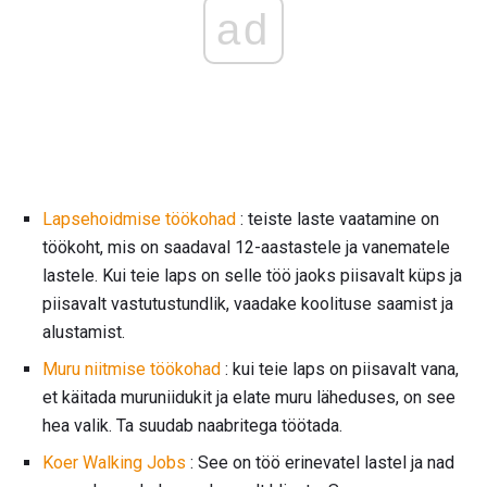
ad
Lapsehoidmise töökohad
: teiste laste vaatamine on
töökoht, mis on saadaval 12-aastastele ja vanematele
lastele. Kui teie laps on selle töö jaoks piisavalt küps ja
piisavalt vastutustundlik, vaadake koolituse saamist ja
alustamist.
Muru niitmise töökohad
: kui teie laps on piisavalt vana,
et käitada muruniidukit ja elate muru läheduses, on see
hea valik. Ta suudab naabritega töötada.
Koer Walking Jobs
: See on töö erinevatel lastel ja nad