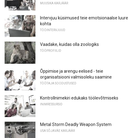
MUUSIKA KARJÄÄR
Intervjuu küsimused teie emotsionaalse luure
kohta
TÖÖINTERVJUUD
Vaadake, kuidas olla zoologiks
TÖÖPROFIILID
Õppimise ja arengu eelised - teie
organisatsiooni valmisoleku saamine
TÖÖTAJA SOODUSTUSED
Kontrollnimekiri edukaks töölevõtmiseks
INIMRESSURSID
Metal Storm Deadly Weapon System
USA SÕJAVÄE KARJÄÄR