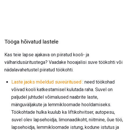
Tööga hõivatud lastele
Kas teie lapse ajakava on piiratud kooli- ja
välharidusüritustega? Vaadake hooajalisi suve töökohti või
nädalavahetustel piiratud töökohti.
Laste jaoks mõeldud suveüritused
: need töökohad
võivad kooli katkestamisel kulutada raha. Suvel on
paljudel juhtudel võimalused naabrite laste,
mänguväljakute ja lemmikloomade hooldamiseks.
Töökohtade hulka kuulub ka liftikohvitser, autopesu,
suvel olev lapsehoidja, limonaadikoht, niitmine, õue töö,
lapsehoidja, lemmikloomade istung, kodune istutus ja