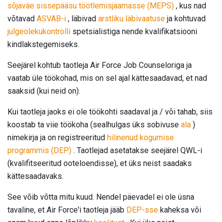
sõjaväe sissepääsu töötlemisjaamasse (MEPS)
, kus nad
võtavad
ASVAB-i
, läbivad
arstliku läbivaatuse
ja kohtuvad
julgeolekukontrolli
spetsialistiga nende kvalifikatsiooni
kindlakstegemiseks.
Seejärel kohtub taotleja Air Force Job Counseloriga ja
vaatab üle töökohad, mis on sel ajal kättesaadavad, et nad
saaksid (kui neid on).
Kui taotleja jaoks ei ole töökohti saadaval ja / või tahab, siis
koostab ta viie töökoha (sealhulgas üks sobivuse
ala
)
nimekirja ja on registreeritud
hilinenud kogumise
programmis (DEP)
. Taotlejad asetatakse seejärel QWL-i
(kvalifitseeritud ooteloendisse), et üks neist saadaks
kättesaadavaks.
See võib võtta mitu kuud. Nendel päevadel ei ole üsna
tavaline, et Air Force'i taotleja jääb
DEP-sse
kaheksa või