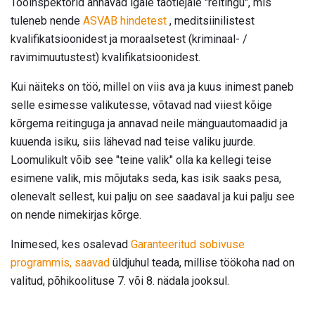
Tööinspektorid annavad igale taotlejale "reitingu", mis
tuleneb nende
ASVAB hindetest
, meditsiinilistest
kvalifikatsioonidest ja moraalsetest (kriminaal- /
ravimimuutustest) kvalifikatsioonidest.
Kui näiteks on töö, millel on viis ava ja kuus inimest paneb
selle esimesse valikutesse, võtavad nad viiest kõige
kõrgema reitinguga ja annavad neile mänguautomaadid ja
kuuenda isiku, siis lähevad nad teise valiku juurde.
Loomulikult võib see "teine ​​valik" olla ka kellegi teise
esimene valik, mis mõjutaks seda, kas isik saaks pesa,
olenevalt sellest, kui palju on see saadaval ja kui palju see
on nende nimekirjas kõrge.
Inimesed, kes osalevad
Garanteeritud sobivuse
programmis, saavad
üldjuhul teada, millise töökoha nad on
valitud, põhikoolituse 7. või 8. nädala jooksul.