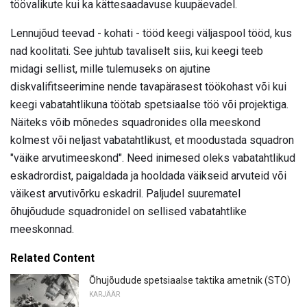
töövalikute kui ka kättesaadavuse kuupäevadel.
Lennujõud teevad - kohati - tööd keegi väljaspool tööd, kus
nad koolitati. See juhtub tavaliselt siis, kui keegi teeb
midagi sellist, mille tulemuseks on ajutine
diskvalifitseerimine nende tavapärasest töökohast või kui
keegi vabatahtlikuna töötab spetsiaalse töö või projektiga.
Näiteks võib mõnedes squadronides olla meeskond
kolmest või neljast vabatahtlikust, et moodustada squadron
"väike arvutimeeskond". Need inimesed oleks vabatahtlikud
eskadrordist, paigaldada ja hooldada väikseid arvuteid või
väikest arvutivõrku eskadril. Paljudel suurematel
õhujõudude squadronidel on sellised vabatahtlike
meeskonnad.
Related Content
Õhujõudude spetsiaalse taktika ametnik (STO)
KARJÄÄR