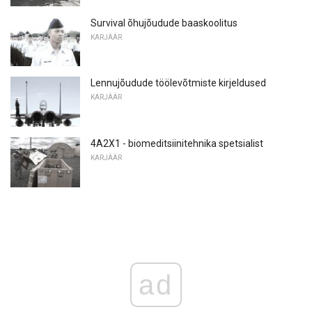
Survival õhujõudude baaskoolitus
KARJÄÄR
Lennujõudude töölevõtmiste kirjeldused
KARJÄÄR
4A2X1 - biomeditsiinitehnika spetsialist
KARJÄÄR
ad