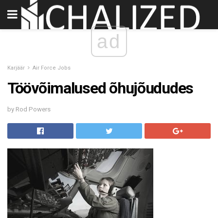
ad
Karjäär
Air Force Jobs
Töövõimalused õhujõududes
by Rod Powers