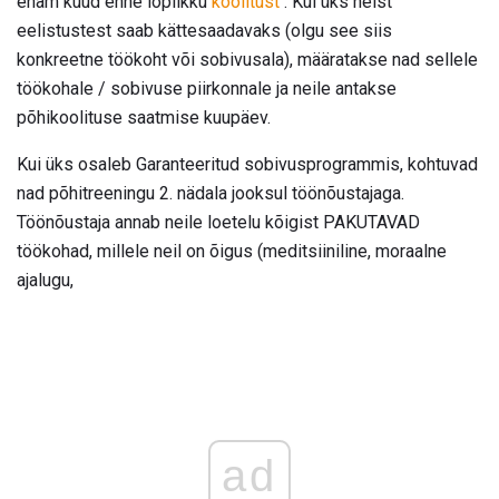
enam kuud enne lõplikku
koolitust
. Kui üks neist
eelistustest saab kättesaadavaks (olgu see siis
konkreetne töökoht või sobivusala), määratakse nad sellele
töökohale / sobivuse piirkonnale ja neile antakse
põhikoolituse saatmise kuupäev.
Kui üks osaleb Garanteeritud sobivusprogrammis, kohtuvad
nad põhitreeningu 2. nädala jooksul töönõustajaga.
Töönõustaja annab neile loetelu kõigist PAKUTAVAD
töökohad, millele neil on õigus (meditsiiniline, moraalne
ajalugu,
ad