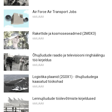
Air Force Air Transport Jobs
KARJÄÄR
Rakettide ja kosmoseseadmed (2M0X3)
KARJÄÄR
Õhujõudude raadio ja televisiooni ringhäälingu
töö kirjeldus
KARJÄÄR
Logistika plaanid (2G0X1) - õhujõududega
kaasatud töökohad
KARJÄÄR
Lennujõudude töölevõtmiste kirjeldused
KARJÄÄR