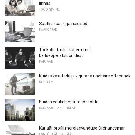
linnas
TÖÖOTSIMINE
Saatke kaaskirja näidised
KAASKIRJAD
Töökoha faktid küberruumi
kaitseoperatsioonidest
KARJÄÄR
Kuidas kasutada ja kirjutada ühehäire ettepanek
REKLAAM
Kuidas edukalt muuta töökohta
KARJÄÄRIPLANEERIMINE
Karjääriprofiil merelaevanduse Ordnanceman
USA SÕJAVÄE KARJÄÄR