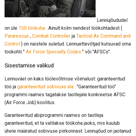
Lennujõududel
on üle
150 töökoha
. Ainult kolm nendest töökohtadest (
Pararescue
,
Combat Controller
ja
Tactical Air Command and
Control
) on naistele suletud. Lennuettevõtjad kutsuvad oma
töökohti "
Air Force Specialty Codes
" või "AFSCs".
Sisestamise valikud
Lennuväel on kaks töölevõtmise võimalust: garanteeritud
töö ja
garanteeritud sobivuse ala
. "Garanteeritud töö"
programmi raames tagatakse taotlejale konkreetse AFSC
(Air Force Job) koolitus.
Garanteeritud abiprogrammi raames on taotleja
garanteeritud, et ta valitakse töökoha jaoks, mis kuulub
ühele määratud sobivuse piirkonnast. Lennujõud on jaotanud