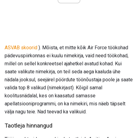
ASVAB skoorid
). Mõista, et mitte kõik Air Force töökohad
pädevuspiirkonnas ei kuulu nimekirja, vaid need töökohad,
millel on sellel konkreetsel ajahetkel avatud kohad. Kui
saate valikute nimekirja, on teil seda aega kaaluda ühe
nädala jooksul, seejärel pöördute töönõustaja poole ja saate
valida top 8 valikud (nimekirjast). Kõigil samal
koolitusnädalal, kes on kaasatud samasse
apellatsiooniprogrammi, on ka nimekiri, mis näeb täpselt
välja nagu teie. Nad teevad ka valikuid.
Taotleja hinnangud