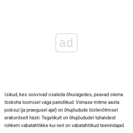
ad
Isikud, kes soovivad osaleda õhuvägedes, peavad olema
töökoha loomisel väga paindlikud. Viimase mitme aasta
jooksul (ja praegusel ajal) on õhujõudude töölevõtmisel
erakordselt hästi. Tegelikult on õhujõududel tuhandeid
rohkem vabatahtlikke kui neil on vabatahtlikud teenindajad.