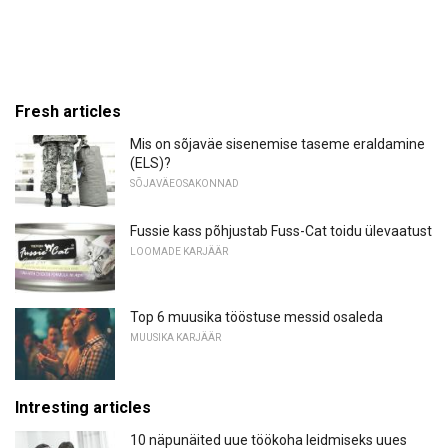
Fresh articles
Mis on sõjaväe sisenemise taseme eraldamine
(ELS)?
SÕJAVÄEOSAKONNAD
Fussie kass põhjustab Fuss-Cat toidu ülevaatust
LOOMADE KARJÄÄR
Top 6 muusika tööstuse messid osaleda
MUUSIKA KARJÄÄR
Intresting articles
10 näpunäited uue töökoha leidmiseks uues