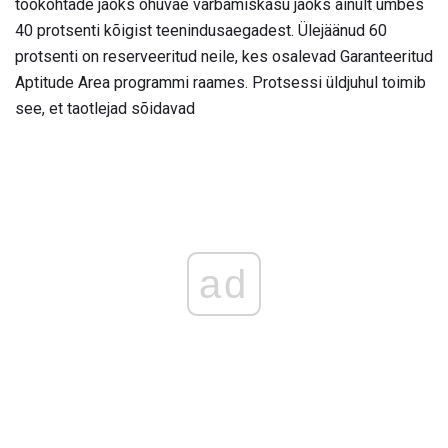
töökohtade jaoks õhuväe värbamiskäsu jaoks ainult umbes
40 protsenti kõigist teenindusaegadest. Ülejäänud 60
protsenti on reserveeritud neile, kes osalevad Garanteeritud
Aptitude Area programmi raames. Protsessi üldjuhul toimib
see, et taotlejad sõidavad
ad