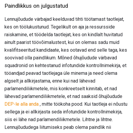
Paindlikkus on julgustatud
Lennujõudude värbajad keelduvad tihti töötamast taotlejat,
kes on töölukustunud. Tegelikult on aja ja ressursside
raiskamine, et töödelda taotlejat, kes on kindlalt huvitatud
ainult paarist töövõimalustest, kui on olemas sadu muid
kvalifitseeritud kandidaate, kes ootavad end selle taga, kes
soovivad olla paindlikum. Mõned õhujõudude värbavad
squadronid on kehtestanud infotundide kontrollnimekirja, et
tööandjad peavad taotlejaga üle minema ja need olema
algselt ja allkirjastama, enne kui nad lähevad
parlamendiliikmetele, mis konkreetselt kinnitab, et nad
lähevad parlamendiliikmetele, et nad saaksid õhujõudude
DEP-le alla anda
, mitte töökoha pood. Kui taotleja ei nõustu
sellega ja ei allkirjasta seda infotundide kontrollnimekirja,
siis ei lähe nad parlamendiliikmetele. Lihtne ja lihtne.
Lennujõududega liitumiseks peab olema paindlik nii