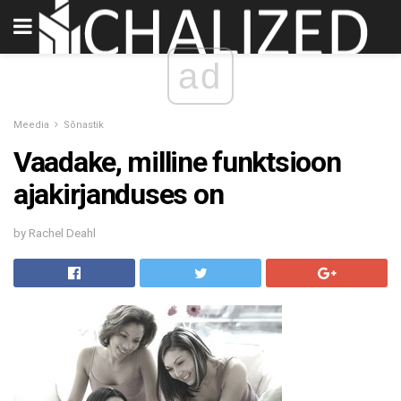
ad
Meedia
Sõnastik
Vaadake, milline funktsioon
ajakirjanduses on
by Rachel Deahl