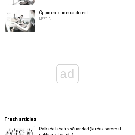
Õppimine sammundoreid
MEEDIA
ad
Fresh articles
Palkade lähetusnõuanded (kuidas paremat
pakkumist saada)