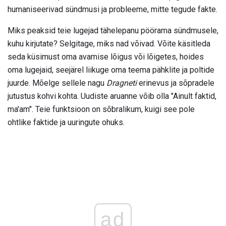
humaniseerivad sündmusi ja probleeme, mitte tegude fakte.
Miks peaksid teie lugejad tähelepanu pöörama sündmusele,
kuhu kirjutate? Selgitage, miks nad võivad. Võite käsitleda
seda küsimust oma avamise lõigus või lõigetes, hoides
oma lugejaid, seejärel liikuge oma teema pähklite ja poltide
juurde. Mõelge sellele nagu
Dragneti
erinevus ja sõpradele
jutustus kohvi kohta. Uudiste aruanne võib olla "Ainult faktid,
ma'am". Teie funktsioon on sõbralikum, kuigi see pole
ohtlike faktide ja uuringute ohuks.
ad