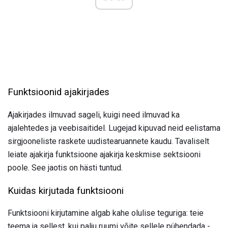
Funktsioonid ajakirjades
Ajakirjades ilmuvad sageli, kuigi need ilmuvad ka
ajalehtedes ja veebisaitidel. Lugejad kipuvad neid eelistama
sirgjooneliste raskete uudistearuannete kaudu. Tavaliselt
leiate ajakirja funktsioone ajakirja keskmise sektsiooni
poole. See jaotis on hästi tuntud.
Kuidas kirjutada funktsiooni
Funktsiooni kirjutamine algab kahe olulise teguriga: teie
teema ja sellest, kui palju ruumi võite sellele pühendada -