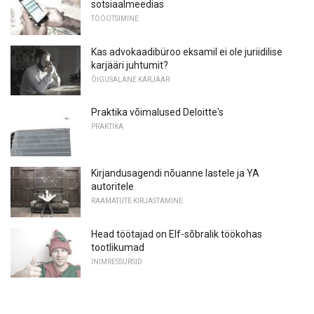
sotsiaalmeedias
TÖÖOTSIMINE
Kas advokaadibüroo eksamil ei ole juriidilise
karjääri juhtumit?
ÕIGUSALANE KARJÄÄR
Praktika võimalused Deloitte's
PRAKTIKA
Kirjandusagendi nõuanne lastele ja YA
autoritele
RAAMATUTE KIRJASTAMINE
Head töötajad on Elf-sõbralik töökohas
tootlikumad
INIMRESSURSID