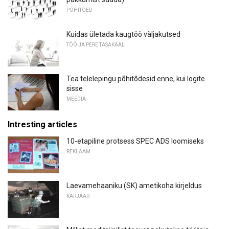
PÕHITÕED
Kuidas ületada kaugtöö väljakutsed
TÖÖ JA PERE TASAKAAL
Tea telelepingu põhitõdesid enne, kui logite
sisse
MEEDIA
Intresting articles
10-etapiline protsess SPEC ADS loomiseks
REKLAAM
Laevamehaaniku (SK) ametikoha kirjeldus
KARJÄÄR