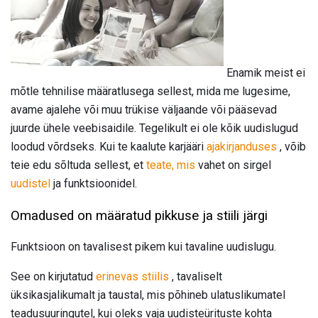
Enamik meist ei
mõtle tehnilise määratlusega sellest, mida me lugesime,
avame ajalehe või muu trükise väljaande või pääsevad
juurde ühele veebisaidile. Tegelikult ei ole kõik uudislugud
loodud võrdseks. Kui te kaalute karjääri
ajakirjanduses
, võib
teie edu sõltuda sellest, et
teate, mis
vahet on sirgel
uudistel
ja funktsioonidel.
Omadused on määratud pikkuse ja stiili järgi
Funktsioon on tavalisest pikem kui tavaline uudislugu.
See on kirjutatud
erinevas stiilis
, tavaliselt
üksikasjalikumalt ja taustal, mis põhineb ulatuslikumatel
teadusuuringutel, kui oleks vaja uudisteürituste kohta