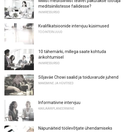
Millist meditsiinilist teavet pakutakse töötaja
meditsiinilistesse failidesse?
INIMRESSURSID
Kvalifikatsioonide intervjuu küsimused
TÖÖINTERVJUUD
10 tähemärki, millega saate kohtuda
ärikohtumisel
INIMRESSURSID
Sõjaväe Chowi saalid ja toiduvarude juhend
MAKSMINE JA HÜVITISED
Informatiivne intervjuu
KARJÄÄRIPLANEERIMINE
Näpunäiteid töölevõtjate ühendamiseks