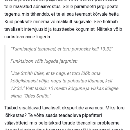
teie määratud sõnaarvestus. Selle parameetri järgi peate
tegema, mis tähendab, et te ei saa teemast kõrvale heita.
Kuid peaksite minema võimalikult sügavale. See hõlmab
tavaliselt intervjuusid ja taustteabe kogumist. Näiteks võib
uudistearuanne lugeda:
"Tunnistajad teatavad, et toru puruneks kell 13:32"
Funktsioon võib lugeda järgmist:
"Joe Smith ütles, et ta nägi, et toru lööb oma
köögiklaasist välja, nagu ta puhastas lõunast, kell
13:32." Vett laskis 10 meetri kõrgune ja viskas kõigile
silma, "ütles Smith."
Tüübid sisaldavad tavaliselt ekspertide arvamusi. Miks toru
lõhkestas? Te võite saada teadaoleva pipefitteri
väljavõtteid, mis selgitaksid torude tõenäolisi probleeme.