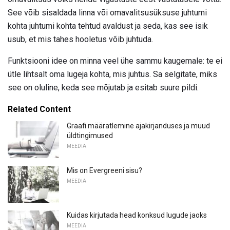
See võib sisaldada linna või omavalitsusüksuse juhtumi
kohta juhtumi kohta tehtud avaldust ja seda, kas see isik
usub, et mis tahes hooletus võib juhtuda.
Funktsiooni idee on minna veel ühe sammu kaugemale: te ei
ütle lihtsalt oma lugeja kohta, mis juhtus. Sa selgitate, miks
see on oluline, keda see mõjutab ja esitab suure pildi.
Related Content
Graafi määratlemine ajakirjanduses ja muud
üldtingimused
MEEDIA
Mis on Evergreeni sisu?
MEEDIA
Kuidas kirjutada head konksud lugude jaoks
MEEDIA