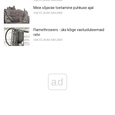
USA SÕJAVÄE KARJÄÄR
Meie sõjaväe toetamine puhkuse ajal
USA SÕJAVÄE KARJÄÄR
Flamethrowers - üks kõige vastuolulisemaid
relvi
USA SÕJAVÄE KARJÄÄR
ad