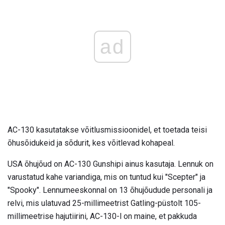
ad
AC-130 kasutatakse võitlusmissioonidel, et toetada teisi
õhusõidukeid ja sõdurit, kes võitlevad kohapeal.
USA õhujõud on AC-130 Gunshipi ainus kasutaja. Lennuk on
varustatud kahe variandiga, mis on tuntud kui "Scepter" ja
"Spooky". Lennumeeskonnal on 13 õhujõudude personali ja
relvi, mis ulatuvad 25-millimeetrist Gatling-püstolt 105-
millimeetrise hajutiirini, AC-130-l on maine, et pakkuda