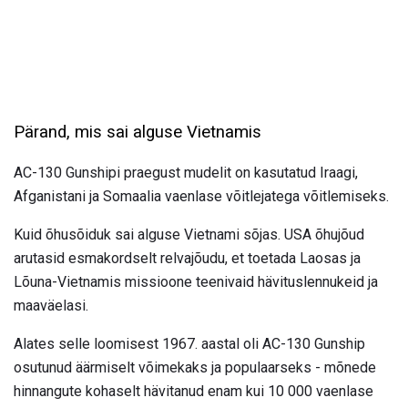
Pärand, mis sai alguse Vietnamis
AC-130 Gunshipi praegust mudelit on kasutatud Iraagi,
Afganistani ja Somaalia vaenlase võitlejatega võitlemiseks.
Kuid õhusõiduk sai alguse Vietnami sõjas. USA õhujõud
arutasid esmakordselt relvajõudu, et toetada Laosas ja
Lõuna-Vietnamis missioone teenivaid hävituslennukeid ja
maaväelasi.
Alates selle loomisest 1967. aastal oli AC-130 Gunship
osutunud äärmiselt võimekaks ja populaarseks - mõnede
hinnangute kohaselt hävitanud enam kui 10 000 vaenlase