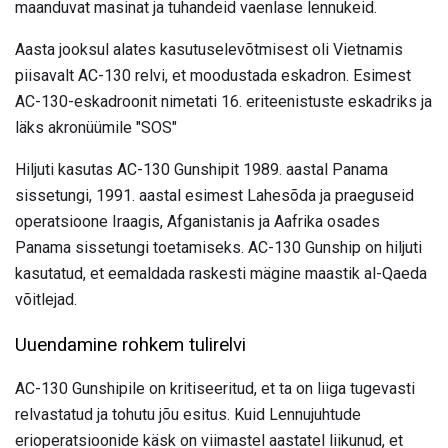
maanduvat masinat ja tuhandeid vaenlase lennukeid.
Aasta jooksul alates kasutuselevõtmisest oli Vietnamis
piisavalt AC-130 relvi, et moodustada eskadron. Esimest
AC-130-eskadroonit nimetati 16. eriteenistuste eskadriks ja
läks akronüümile "SOS"
Hiljuti kasutas AC-130 Gunshipit 1989. aastal Panama
sissetungi, 1991. aastal esimest Lahesõda ja praeguseid
operatsioone Iraagis, Afganistanis ja Aafrika osades
Panama sissetungi toetamiseks. AC-130 Gunship on hiljuti
kasutatud, et eemaldada raskesti mägine maastik al-Qaeda
võitlejad.
Uuendamine rohkem tulirelvi
AC-130 Gunshipile on kritiseeritud, et ta on liiga tugevasti
relvastatud ja tohutu jõu esitus. Kuid Lennujuhtude
erioperatsioonide käsk on viimastel aastatel liikunud, et