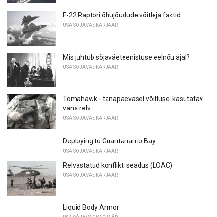
F-22 Raptori õhujõudude võitleja faktid
USA SÕJAVÄE KARJÄÄR
Mis juhtub sõjaväeteenistuse eelnõu ajal?
USA SÕJAVÄE KARJÄÄR
Tomahawk - tänapäevasel võitlusel kasutatav
vana relv
USA SÕJAVÄE KARJÄÄR
Deploying to Guantanamo Bay
USA SÕJAVÄE KARJÄÄR
Relvastatud konflikti seadus (LOAC)
USA SÕJAVÄE KARJÄÄR
Liquid Body Armor