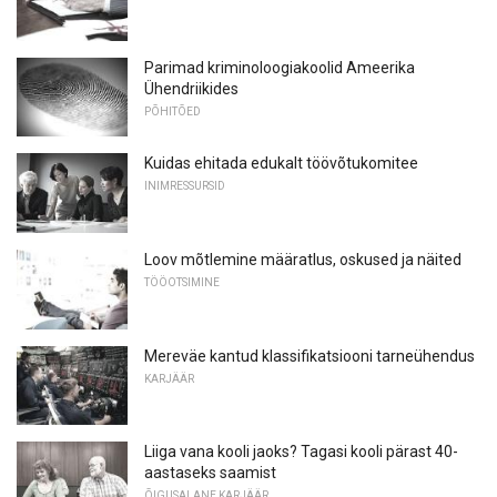
Parimad kriminoloogiakoolid Ameerika
Ühendriikides
PÕHITÕED
Kuidas ehitada edukalt töövõtukomitee
INIMRESSURSID
Loov mõtlemine määratlus, oskused ja näited
TÖÖOTSIMINE
Mereväe kantud klassifikatsiooni tarneühendus
KARJÄÄR
Liiga vana kooli jaoks? Tagasi kooli pärast 40-
aastaseks saamist
ÕIGUSALANE KARJÄÄR