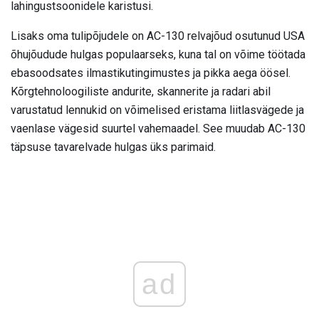
lahingustsoonidele karistusi.
Lisaks oma tulipõjudele on AC-130 relvajõud osutunud USA
õhujõudude hulgas populaarseks, kuna tal on võime töötada
ebasoodsates ilmastikutingimustes ja pikka aega öösel.
Kõrgtehnoloogiliste andurite, skannerite ja radari abil
varustatud lennukid on võimelised eristama liitlasvägede ja
vaenlase vägesid suurtel vahemaadel. See muudab AC-130
täpsuse tavarelvade hulgas üks parimaid.
ad