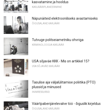
kasvatamine ja hooldus
KARJÄÄRIPLANEERIMINE
Näpunäiteid elektrooniliseks avastamiseks
ÕIGUSALANE KARJÄÄR
Tutvuge politseiametniku ohvriga
KRIMINOLOOGIA KARJÄÄR
USA sõjaväe KKK - Mis on artikkel 15?
USA SÕJAVÄE KARJÄÄR
Tasulise aja väljalülitamise poliitika (PTO)
plussid ja miinused
INIMRESSURSID
Väärtpaberijärelevalve töö - õiguslik kirjeldus
ÕIGUSALANE KARJÄÄR