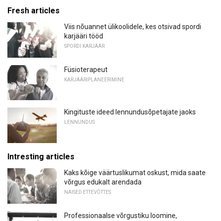
Fresh articles
Viis nõuannet ülikoolidele, kes otsivad spordi
karjääri tööd
SPORDI KARJÄÄR
Füsioterapeut
KARJÄÄRIPLANEERIMINE
Kingituste ideed lennundusõpetajate jaoks
LENNUNDUS
Intresting articles
Kaks kõige väärtuslikumat oskust, mida saate
võrgus edukalt arendada
NAISED ETTEVÕTTES
Professionaalse võrgustiku loomine,