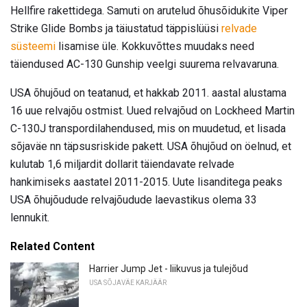
Hellfire rakettidega. Samuti on arutelud õhusõidukite Viper
Strike Glide Bombs ja täiustatud täppislüüsi
relvade
süsteemi
lisamise üle. Kokkuvõttes muudaks need
täiendused AC-130 Gunship veelgi suurema relvavaruna.
USA õhujõud on teatanud, et hakkab 2011. aastal alustama
16 uue relvajõu ostmist. Uued relvajõud on Lockheed Martin
C-130J transpordilahendused, mis on muudetud, et lisada
sõjaväe nn täpsusriskide pakett. USA õhujõud on öelnud, et
kulutab 1,6 miljardit dollarit täiendavate relvade
hankimiseks aastatel 2011-2015. Uute lisanditega peaks
USA õhujõudude relvajõudude laevastikus olema 33
lennukit.
Related Content
Harrier Jump Jet - liikuvus ja tulejõud
USA SÕJAVÄE KARJÄÄR