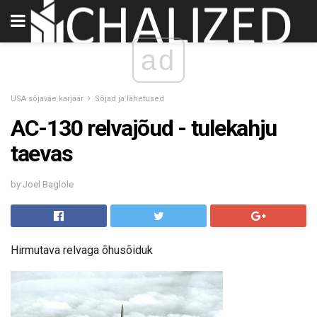
ad
USA sõjaväe karjäär
Sõjad ja lähetused
AC-130 relvajõud - tulekahju
taevas
by Joel Baglole
Hirmutava relvaga õhusõiduk