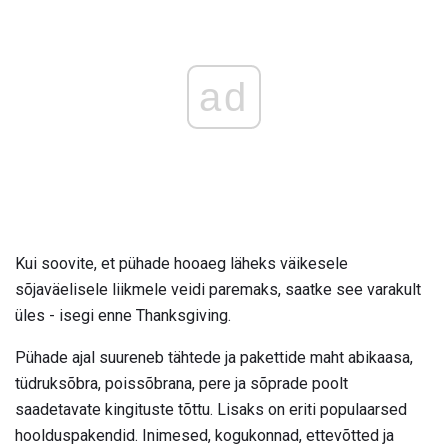
ad
Kui soovite, et pühade hooaeg läheks väikesele
sõjaväelisele liikmele veidi paremaks, saatke see varakult
üles - isegi enne Thanksgiving.
Pühade ajal suureneb tähtede ja pakettide maht abikaasa,
tüdruksõbra, poissõbrana, pere ja sõprade poolt
saadetavate kingituste tõttu. Lisaks on eriti populaarsed
hoolduspakendid. Inimesed, kogukonnad, ettevõtted ja