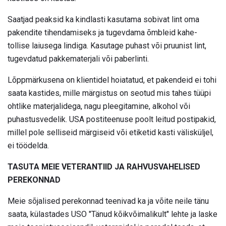
Saatjad peaksid ka kindlasti kasutama sobivat lint oma
pakendite tihendamiseks ja tugevdama õmbleid kahe-
tollise laiusega lindiga. Kasutage puhast või pruunist lint,
tugevdatud pakkematerjali või paberlinti.
Lõppmärkusena on klientidel hoiatatud, et pakendeid ei tohi
saata kastides, mille märgistus on seotud mis tahes tüüpi
ohtlike materjalidega, nagu pleegitamine, alkohol või
puhastusvedelik. USA postiteenuse poolt leitud postipakid,
millel pole selliseid märgiseid või etiketid kasti välisküljel,
ei töödelda.
TASUTA MEIE VETERANTIID JA RAHVUSVAHELISED
PEREKONNAD
Meie sõjalised perekonnad teenivad ka ja võite neile tänu
saata, külastades USO "Tänud kõikvõimalikult" lehte ja laske