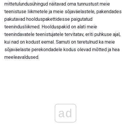
mittetulundusühingud näitavad oma tunnustust meie
teenistuse liikmetele ja meie sõjaväelastele, pakendades
pakutavad hoolduspakettidesse paigutatud
teenindusliikmed. Hoolduspakid on alati meie
teenindavatele teenistujatele tervitatav, eriti puhkuse ajal,
kui nad on kodust eemal. Samuti on teretulnud ka meie
sõjaväelaste perekondadele kodus olevad mõtted ja hea
meeleavaldused.
ad