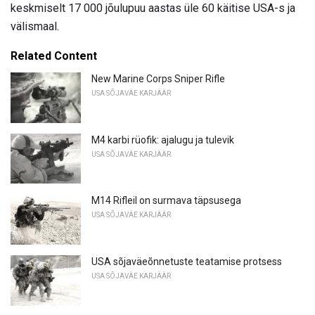
keskmiselt 17 000 jõulupuu aastas üle 60 käitise USA-s ja
välismaal.
Related Content
New Marine Corps Sniper Rifle
USA SÕJAVÄE KARJÄÄR
M4 karbi rüofik: ajalugu ja tulevik
USA SÕJAVÄE KARJÄÄR
M14 Rifleil on surmava täpsusega
USA SÕJAVÄE KARJÄÄR
USA sõjaväeõnnetuste teatamise protsess
USA SÕJAVÄE KARJÄÄR