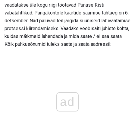
vaadatakse üle kogu riigi töötavad Punase Risti
vabatahtlikud. Pangakontole kaartide saamise tähtaeg on 6.
detsember. Nad paluvad teil järgida suuniseid läbivaatamise
protsessi kiirendamiseks. Vaadake veebisaiti juhiste kohta,
kuidas märkmeid lahendada ja mida saate / ei saa saata.
Kõik puhkusõnumid tuleks saata ja saata aadressil:
ad