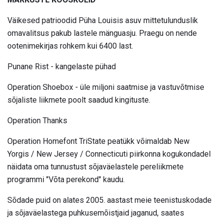
Väikesed patrioodid Püha Louisis asuv mittetulunduslik
omavalitsus pakub lastele mänguasju. Praegu on nende
ootenimekirjas rohkem kui 6400 last.
Punane Rist - kangelaste pühad
Operation Shoebox - üle miljoni saatmise ja vastuvõtmise
sõjaliste liikmete poolt saadud kingituste.
Operation Thanks
Operation Homefont TriState peatükk võimaldab New
Yorgis / New Jersey / Connecticuti piirkonna kogukondadel
näidata oma tunnustust sõjaväelastele pereliikmete
programmi "Võta perekond" kaudu.
Sõdade puid on alates 2005. aastast meie teenistuskodade
ja sõjaväelastega puhkusemõistjaid jaganud, saates