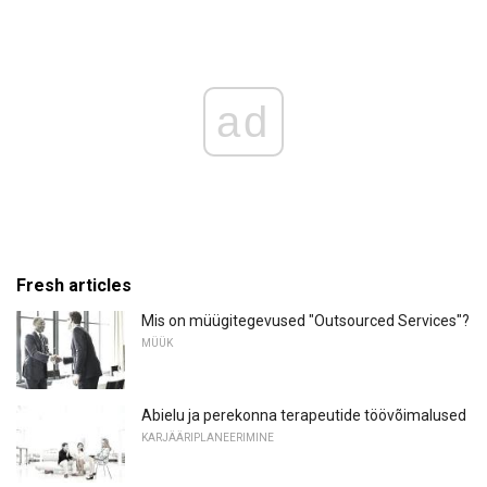
ad
Fresh articles
Mis on müügitegevused "Outsourced Services"?
MÜÜK
Abielu ja perekonna terapeutide töövõimalused
KARJÄÄRIPLANEERIMINE