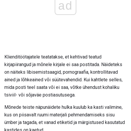
ad
Klienditöötajatele teatatakse, et kehtivad teatud
kirjapiirangud ja mõnele kirjale ei saa postitada. Näideteks
on näiteks libisemistsaagid, pornograafia, kontrollitavad
ained ja lõhkeained või süütevahendid. Kui kahtlete selles,
mida posti teel saata või ei saa, võtke ühendust kohaliku
tsiviil- või sõjaväe postiasutusega.
Mõnede teiste näpunäidete hulka kuulub ka kasti valimine,
kus on piisavalt ruumi materjali pehmendamiseks sisu
ümber ja tagada, et vanad etiketid ja märgistused kasutatud
kastides on kaetud.