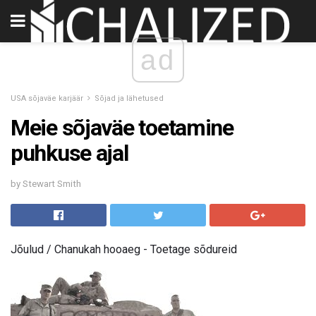
ad
USA sõjaväe karjäär
Sõjad ja lähetused
Meie sõjaväe toetamine
puhkuse ajal
by Stewart Smith
Jõulud / Chanukah hooaeg - Toetage sõdureid