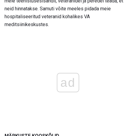
meie teenistusesisandil, veteranidel ja peredel teada, et
neid hinnatakse. Samuti võite meeles pidada meie
hospitaliseeritud veteranid kohalikes VA
meditsiinikeskustes.
ad
MÄRKUSTE KOOSKÕLID