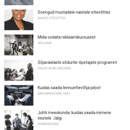
Soengud mustadele naistele ettevõttes
NAISED ETTEVÕTTES
Mida oodata reklaamikursusest
REKLAAM
Sõjaväelaste sõdurite-õpetajate programm
USA SÕJAVÄE KARJÄÄR
Kuidas saada lennuettevõtja piloot
KARJÄÄRIVÕIMALUSED
Juhti meeskonda: kuidas saada inimene
teistele. Jälgi
INIMRESSURSID