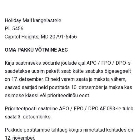
Holiday Mail kangelastele
PL 5456
Capitol Heights, MD 20791-5456
OMA PAKKU VÕTMINE AEG
Kirja saatmiseks sõdurile jõulude ajal APO / FPO / DPO-s
saadetakse uusim pakett saab kätte saabuks õigeaegselt
on 17. detsember. Et neid varem saata ja maksta vähem,
saavad saatjad neid postitada 10. detsember ja maksa kas
esimese klassi või prioriteedinõu eest.
Prioriteetposti saatmine APO / FPO / DPO AE 093-le tuleb
saata 3. detsembriks.
Pakkide postitamise tähtaeg kõigis nimetatud kohtades on
12. november.