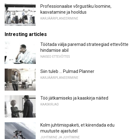
Professionaalse võrgustiku loomine,
kasvatamine ja hooldus
KARJÄÄRIPLANEERIMINE
Intresting articles
Töötada välja paremad strateegiad ettevõtte
hindamise abil
NAISED ETTEVÕTTES
Siin tuleb ... Pulmad Planner
KARJÄÄRIPLANEERIMINE
Töö jätkamiseks ja kaaskirja näited
KAASKIRJAD
Kolm juhtimispaketi, et kiirendada edu
muutuste ajastutel
JUHTIMINE JA JUHTIMINE