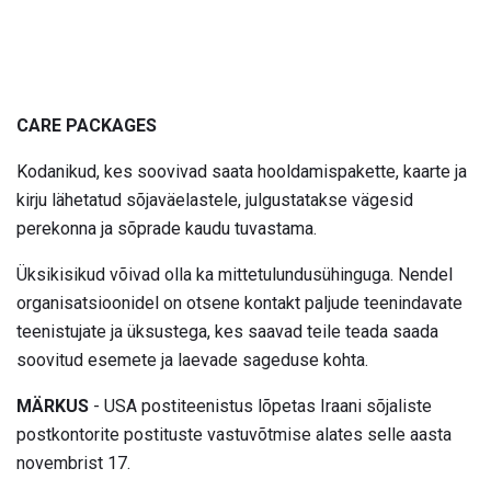
CARE PACKAGES
Kodanikud, kes soovivad saata hooldamispakette, kaarte ja
kirju lähetatud sõjaväelastele, julgustatakse vägesid
perekonna ja sõprade kaudu tuvastama.
Üksikisikud võivad olla ka mittetulundusühinguga. Nendel
organisatsioonidel on otsene kontakt paljude teenindavate
teenistujate ja üksustega, kes saavad teile teada saada
soovitud esemete ja laevade sageduse kohta.
MÄRKUS
- USA postiteenistus lõpetas Iraani sõjaliste
postkontorite postituste vastuvõtmise alates selle aasta
novembrist 17.