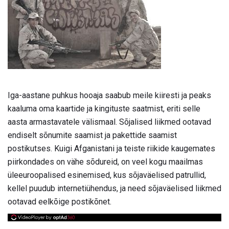
Iga-aastane puhkus hooaja saabub meile kiiresti ja peaks
kaaluma oma kaartide ja kingituste saatmist, eriti selle
aasta armastavatele välismaal. Sõjalised liikmed ootavad
endiselt sõnumite saamist ja pakettide saamist
postikutses. Kuigi Afganistani ja teiste riikide kaugemates
piirkondades on vähe sõdureid, on veel kogu maailmas
üleeuroopalised esinemised, kus sõjaväelised patrullid,
kellel puudub internetiühendus, ja need sõjaväelised liikmed
ootavad eelkõige postikõnet.