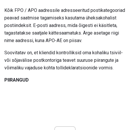
Kõik FPO / APO aadressile adresseeritud postikategooriad
peavad saatmise tagamiseks kasutama üheksakohalist
postiindeksit. E-posti aadress, mida õigesti ei käsitleta,
tagastatakse saatjale kättesaamatuks. Ärge asetage riigi
nime aadressi, kuna APO-AE on piisav.
Soovitatav on, et kliendid kontrolliksid oma kohaliku tsiviil-
või sõjavälise postkontoriga teavet suuruse piirangute ja
võimaliku vajaduse kohta tollideklaratsioonide vormis.
PIIRANGUD