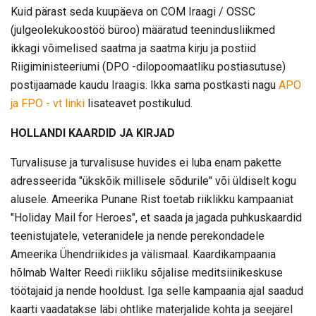
Kuid pärast seda kuupäeva on COM Iraagi / OSSC
(julgeolekukoostöö büroo) määratud teenindusliikmed
ikkagi võimelised saatma ja saatma kirju ja postiid
Riigiministeeriumi (DPO -dilopoomaatliku postiasutuse)
postijaamade kaudu Iraagis. Ikka sama postkasti nagu
APO
ja FPO - vt linki
lisateavet postikulud.
HOLLANDI KAARDID JA KIRJAD
Turvalisuse ja turvalisuse huvides ei luba enam pakette
adresseerida "ükskõik millisele sõdurile" või üldiselt kogu
alusele. Ameerika Punane Rist toetab riiklikku kampaaniat
"Holiday Mail for Heroes", et saada ja jagada puhkuskaardid
teenistujatele, veteranidele ja nende perekondadele
Ameerika Ühendriikides ja välismaal. Kaardikampaania
hõlmab Walter Reedi riikliku sõjalise meditsiinikeskuse
töötajaid ja nende hooldust. Iga selle kampaania ajal saadud
kaarti vaadatakse läbi ohtlike materjalide kohta ja seejärel