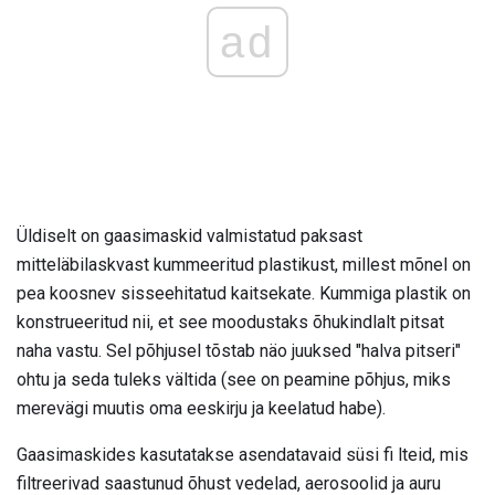
ad
Üldiselt on gaasimaskid valmistatud paksast
mitteläbilaskvast kummeeritud plastikust, millest mõnel on
pea koosnev sisseehitatud kaitsekate. Kummiga plastik on
konstrueeritud nii, et see moodustaks õhukindlalt pitsat
naha vastu. Sel põhjusel tõstab näo juuksed "halva pitseri"
ohtu ja seda tuleks vältida (see on peamine põhjus, miks
merevägi muutis oma eeskirju ja keelatud habe).
Gaasimaskides kasutatakse asendatavaid süsi fi lteid, mis
filtreerivad saastunud õhust vedelad, aerosoolid ja auru