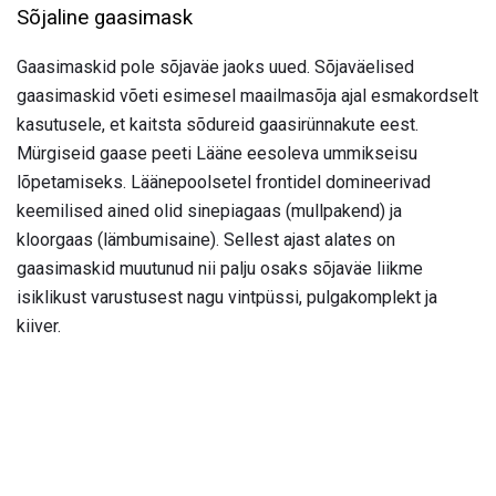
Sõjaline gaasimask
Gaasimaskid pole sõjaväe jaoks uued. Sõjaväelised
gaasimaskid võeti esimesel maailmasõja ajal esmakordselt
kasutusele, et kaitsta sõdureid gaasirünnakute eest.
Mürgiseid gaase peeti Lääne eesoleva ummikseisu
lõpetamiseks. Läänepoolsetel frontidel domineerivad
keemilised ained olid sinepiagaas (mullpakend) ja
kloorgaas (lämbumisaine). Sellest ajast alates on
gaasimaskid muutunud nii palju osaks sõjaväe liikme
isiklikust varustusest nagu vintpüssi, pulgakomplekt ja
kiiver.