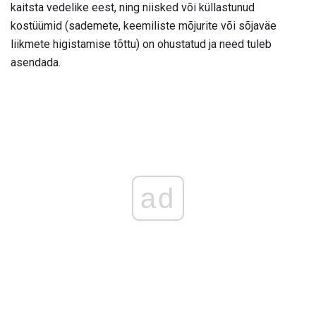
kaitsta vedelike eest, ning niisked või küllastunud
kostüümid (sademete, keemiliste mõjurite või sõjaväe
liikmete higistamise tõttu) on ohustatud ja need tuleb
asendada.
ad