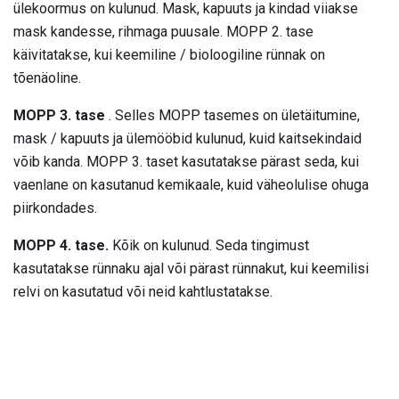
ülekoormus on kulunud. Mask, kapuuts ja kindad viiakse
mask kandesse, rihmaga puusale. MOPP 2. tase
käivitatakse, kui keemiline / bioloogiline rünnak on
tõenäoline.
MOPP 3. tase
. Selles MOPP tasemes on ületäitumine,
mask / kapuuts ja ülemööbid kulunud, kuid kaitsekindaid
võib kanda. MOPP 3. taset kasutatakse pärast seda, kui
vaenlane on kasutanud kemikaale, kuid väheolulise ohuga
piirkondades.
MOPP 4. tase.
Kõik on kulunud. Seda tingimust
kasutatakse rünnaku ajal või pärast rünnakut, kui keemilisi
relvi on kasutatud või neid kahtlustatakse.