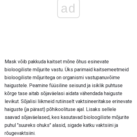
ad
Mask võib pakkuda kaitset mõne õhus esinevate
bioloogiliste mõjurite vastu. Üks parimaid kaitsemeetmeid
bioloogiliste mõjuritega on organismi vastupanuvõime
haigustele. Peamine füüsiline seisund ja isiklik puhtuse
kõrge tase aitab sõjaväelasi aidata vähendada haiguste
levikut. Sõjalisi liikmeid rutiinselt vaktsineeritakse erinevate
haiguste (ja pärast) põhikoolituse ajal. Lisaks sellele
saavad sõjaväelased, kes kasutavad bioloogiliste mõjurite
puhul "suureks ohuks" alasid, sigade katku vaktsiini ja
rõugevaktsiini.