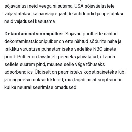
sõjaväelasi neid veega niisutama. USA sõjaväelastele
väljastatakse ka närviagregaatide antidoodid ja õpetatakse
neid vajadusel kasutama.
Dekontaminatsioonipulber.
Sõjaväe poolt ette nähtud
dekontaminatsioonipulber on ette nähtud sõdurite naha ja
isikliku varustuse puhastamiseks vedelike NBC ainete
poolt. Pulber on tavaliselt peeneks jahvatatud, et anda
sellele suurem pind, muutes selle väga tõhusaks
adsorbendiks. Üldiselt on peamisteks koostisaineteks lubi
ja magneesiumoksiidi kloriid, mis tagab nii absorptsiooni
kui ka neutraliseerimise omadused.