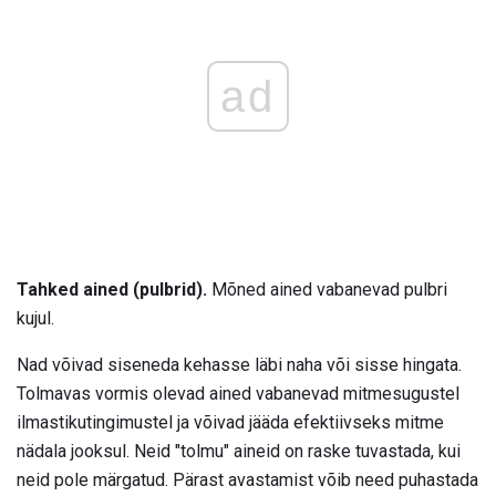
ad
Tahked ained (pulbrid).
Mõned ained vabanevad pulbri
kujul.
Nad võivad siseneda kehasse läbi naha või sisse hingata.
Tolmavas vormis olevad ained vabanevad mitmesugustel
ilmastikutingimustel ja võivad jääda efektiivseks mitme
nädala jooksul. Neid "tolmu" aineid on raske tuvastada, kui
neid pole märgatud. Pärast avastamist võib need puhastada