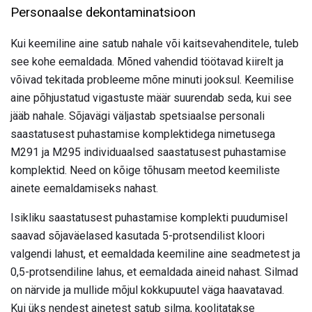
Personaalse dekontaminatsioon
Kui keemiline aine satub nahale või kaitsevahenditele, tuleb
see kohe eemaldada. Mõned vahendid töötavad kiirelt ja
võivad tekitada probleeme mõne minuti jooksul. Keemilise
aine põhjustatud vigastuste määr suurendab seda, kui see
jääb nahale. Sõjavägi väljastab spetsiaalse personali
saastatusest puhastamise komplektidega nimetusega
M291 ja M295 individuaalsed saastatusest puhastamise
komplektid. Need on kõige tõhusam meetod keemiliste
ainete eemaldamiseks nahast.
Isikliku saastatusest puhastamise komplekti puudumisel
saavad sõjaväelased kasutada 5-protsendilist kloori
valgendi lahust, et eemaldada keemiline aine seadmetest ja
0,5-protsendiline lahus, et eemaldada aineid nahast. Silmad
on närvide ja mullide mõjul kokkupuutel väga haavatavad.
Kui üks nendest ainetest satub silma, koolitatakse