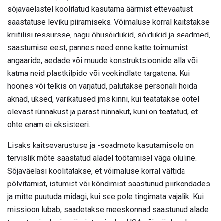
sõjaväelastel koolitatud kasutama äärmist ettevaatust
saastatuse leviku piiramiseks. Võimaluse korral kaitstakse
kriitilisi ressursse, nagu õhusõidukid, sõidukid ja seadmed,
saastumise eest, pannes need enne katte toimumist
angaaride, aedade või muude konstruktsioonide alla või
katma neid plastkilpide või veekindlate targatena. Kui
hoones või telkis on varjatud, palutakse personali hoida
aknad, uksed, varikatused jms kinni, kui teatatakse ootel
olevast rünnakust ja pärast rünnakut, kuni on teatatud, et
ohte enam ei eksisteeri.
Lisaks kaitsevarustuse ja -seadmete kasutamisele on
tervislik mõte saastatud aladel töötamisel väga oluline.
Sõjaväelasi koolitatakse, et võimaluse korral vältida
põlvitamist, istumist või kõndimist saastunud piirkondades
ja mitte puutuda midagi, kui see pole tingimata vajalik. Kui
missioon lubab, saadetakse meeskonnad saastunud alade