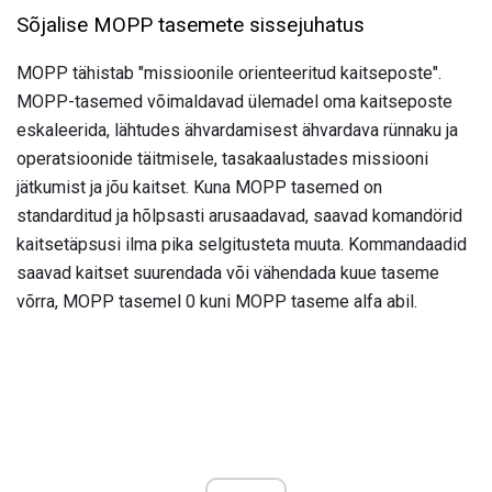
Sõjalise MOPP tasemete sissejuhatus
MOPP tähistab "missioonile orienteeritud kaitseposte".
MOPP-tasemed võimaldavad ülemadel oma kaitseposte
eskaleerida, lähtudes ähvardamisest ähvardava rünnaku ja
operatsioonide täitmisele, tasakaalustades missiooni
jätkumist ja jõu kaitset. Kuna MOPP tasemed on
standarditud ja hõlpsasti arusaadavad, saavad komandörid
kaitsetäpsusi ilma pika selgitusteta muuta. Kommandaadid
saavad kaitset suurendada või vähendada kuue taseme
võrra, MOPP tasemel 0 kuni MOPP taseme alfa abil.