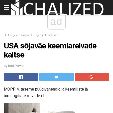
ad
USA sõjaväe karjäär
Sõjad ja lähetused
USA sõjaväe keemiarelvade
kaitse
by Rod Powers
MOPP 4. taseme püügivahendid ja keemiliste ja
bioloogiliste relvade oht