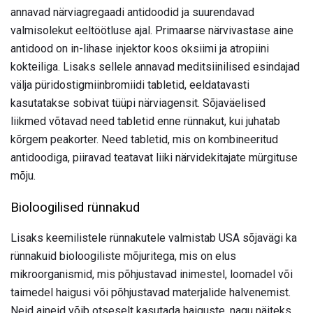
annavad närviagregaadi antidoodid ja suurendavad
valmisolekut eeltöötluse ajal. Primaarse närvivastase aine
antidood on in-lihase injektor koos oksiimi ja atropiini
kokteiliga. Lisaks sellele annavad meditsiinilised esindajad
välja püridostigmiinbromiidi tabletid, eeldatavasti
kasutatakse sobivat tüüpi närviagensit. Sõjaväelised
liikmed võtavad need tabletid enne rünnakut, kui juhatab
kõrgem peakorter. Need tabletid, mis on kombineeritud
antidoodiga, piiravad teatavat liiki närvidekitajate mürgituse
mõju.
Bioloogilised rünnakud
Lisaks keemilistele rünnakutele valmistab USA sõjavägi ka
rünnakuid bioloogiliste mõjuritega, mis on elus
mikroorganismid, mis põhjustavad inimestel, loomadel või
taimedel haigusi või põhjustavad materjalide halvenemist.
Neid aineid võib otseselt kasutada haiguste, nagu näiteks