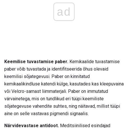
ad
Keemilise tuvastamise paber.
Kemikaalide tuvastamise
paber võib tuvastada ja identifitseerida õhus olevaid
keemilisi sõjategevusi. Paber on kinnitatud
kemikaalikindluse katendi külge, kasutades kas kleepuvaina
või Velcro-sarnast liimmaterjali. Paber on immutatud
värvainetega, mis on tundlikud eri tüüpi keemiliste
sõjategevuse vahendite suhtes, ning näitavad, millist tüüpi
aine on selle vastavas pigmendi signaalis.
Närvidevastase antidoot.
Meditsiinilised esindajad