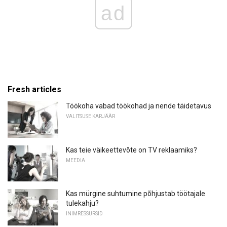
ad
Fresh articles
Töökoha vabad töökohad ja nende täidetavus
VALITSUSE KARJÄÄR
Kas teie väikeettevõte on TV reklaamiks?
MEEDIA
Kas mürgine suhtumine põhjustab töötajale
tulekahju?
INIMRESSURSID