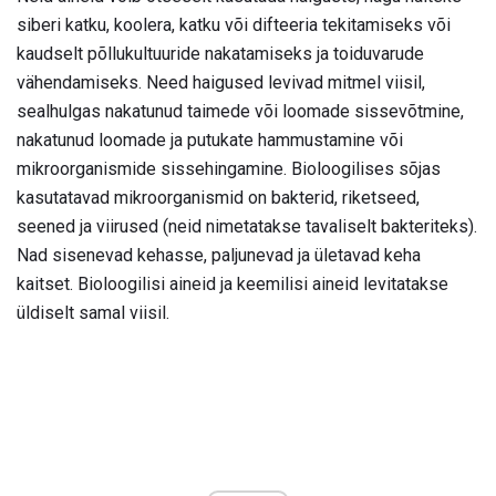
siberi katku, koolera, katku või difteeria tekitamiseks või
kaudselt põllukultuuride nakatamiseks ja toiduvarude
vähendamiseks. Need haigused levivad mitmel viisil,
sealhulgas nakatunud taimede või loomade sissevõtmine,
nakatunud loomade ja putukate hammustamine või
mikroorganismide sissehingamine. Bioloogilises sõjas
kasutatavad mikroorganismid on bakterid, riketseed,
seened ja viirused (neid nimetatakse tavaliselt bakteriteks).
Nad sisenevad kehasse, paljunevad ja ületavad keha
kaitset. Bioloogilisi aineid ja keemilisi aineid levitatakse
üldiselt samal viisil.