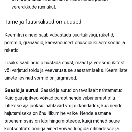
vererakkude rünnakut.
Tarne ja füüsikalised omadused
Keemilisi aineid saab vabastada suurtükivägi, raketid,
pommid, granaadid, kaevandused, õhusõiduki aerosoolid ja
raketid.
Lisaks saab neid pihustada õhust, maast ja veesõidukitest
või varjatud toidu ja veevarustuse saastamiseks. Keemiliste
ainete levinud vormid on järgmised:
Gaasid ja aurud.
Gaasid ja aurud on tavaliselt nähtamatud.
Kuid gaasipilved võivad pärast nende vabanemist olla
lühikese aja jooksul nähtavad või piirkondades, kus nende
hajutamiseks on õhu liikumine väike. Nende esmane
sisenemisviis on läbi hingamisteede, kuigi mõned suure
kontsentratsiooniga ained võivad tungida silmadesse ja