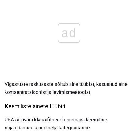
ad
Vigastuste raskusaste sõltub aine tüübist, kasutatud aine
kontsentratsioonist ja levimismeetodist.
Keemiliste ainete tüübid
USA sõjavägi klassifitseerib surmava keemilise
sõjapidamise ained nelja kategooriasse: