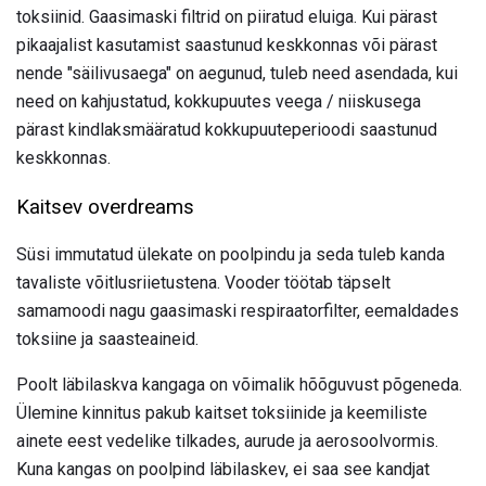
toksiinid. Gaasimaski filtrid on piiratud eluiga. Kui pärast
pikaajalist kasutamist saastunud keskkonnas või pärast
nende "säilivusaega" on aegunud, tuleb need asendada, kui
need on kahjustatud, kokkupuutes veega / niiskusega
pärast kindlaksmääratud kokkupuuteperioodi saastunud
keskkonnas.
Kaitsev overdreams
Süsi immutatud ülekate on poolpindu ja seda tuleb kanda
tavaliste võitlusriietustena. Vooder töötab täpselt
samamoodi nagu gaasimaski respiraatorfilter, eemaldades
toksiine ja saasteaineid.
Poolt läbilaskva kangaga on võimalik hõõguvust põgeneda.
Ülemine kinnitus pakub kaitset toksiinide ja keemiliste
ainete eest vedelike tilkades, aurude ja aerosoolvormis.
Kuna kangas on poolpind läbilaskev, ei saa see kandjat