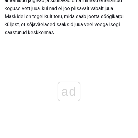
ametnikud jälgivad ja suunavad oma inimesi ettenähtud
koguse vett juua, kui nad ei joo piisavalt vabalt juua.
Maskidel on tegelikult toru, mida saab jootta söögikarpi
küljest, et sõjaväelased saaksid juua veel veega isegi
saastunud keskkonnas.
ad