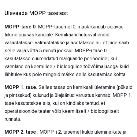
Ülevaade MOPP tasetest
MOPP-tase 0.
MOPP-tasemel 0, mask kandub sõjaväe
liikme puusas kandjale. Kemikaaliohutusvahendid
väljastatakse, valmistatakse ja asetatakse nii, et liige saab
selle välja võtta 5 minuti jooksul. MOPP-i tase 0
kasutatakse suurendatud märguande perioodidel, kui
vaenlane on keemilise / bioloogilise töövõimalusega, kuid
lähitulevikus pole mingeid märke selle kasutamise kohta.
MOPP 1. tase.
Selles tasas on kemikaali ületamine (püksid
ja pintsakud) kulunud ja ülejäänud varustus kannab. MOPP 1.
tase kasutatakse siis, kui on kindlaks tehtud, et
operatsioonide teater võib keemiliselt / bioloogiliselt
rünnata.
MOPP 2. tase
. MOPP-i
2.
tasemel kulub ülemine kate ja