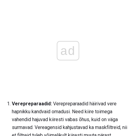
ad
Verepreparaadid:
Verepreparaadid häirivad vere
hapnikku kandvaid omadusi. Need kiire toimega
vahendid hajuvad kiiresti vabas õhus, kuid on väga
surmavad. Vereagensid kahjustavad ka maskfiltreid, nii
et filtreid tuleb võimalikult kiiresti muuta pärast