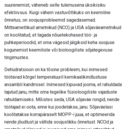
suurenemist, väheneb selle tulemusena üksikisiku
efektiivsus. Kuigi vähem vastuvõtlikuks on keemiline
õnnetus, on soojusprobleemid sagedasemad.
Mitteametlikud ametnikud (NCO) ja USA sõjaväeametnikud
on koolitatud, et tagada nõuetekohased töö- ja
puhkeperioodid, et oma vägesid jälgiksid keha soojuse
kogunemist keemiliste või bioloogiliste sõjategevuse
tingimustes.
Dehüdratsioon on ka tõsine probleem, kui inimesed
töötavad kõrgel temperatuuril kemikaalikindlustuse
ansambli kandmisel. Inimesed kipuvad jooma, et rahuldada
tajutud janu, mitte oma tegelike füsioloogiliste vajaduste
rahuldamiseks. Mõistes seda, USA sõjaväe rongid, nende
töötajad ei oota, enne kui joodetakse, janu. Sõjaväelasi
koolitatakse korrapäraselt MOPP-i juua, et optimeerida
nende jõudlust ja vältida soojuslikku õnnetust. NCOd ja