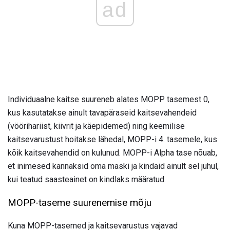
ad
Individuaalne kaitse suureneb alates MOPP tasemest 0,
kus kasutatakse ainult tavapäraseid kaitsevahendeid
(vöörihariist, kiivrit ja käepidemed) ning keemilise
kaitsevarustust hoitakse lähedal, MOPP-i 4. tasemele, kus
kõik kaitsevahendid on kulunud. MOPP-i Alpha tase nõuab,
et inimesed kannaksid oma maski ja kindaid ainult sel juhul,
kui teatud saasteainet on kindlaks määratud.
MOPP-taseme suurenemise mõju
Kuna MOPP-tasemed ja kaitsevarustus vajavad