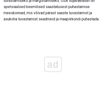
tuvastamiseks ja märgistamiseks. USA sõjaväelasel on
spetsiaalsed keemilised saastatusest puhastamise
meeskonnad, mis võivad pärast saaste tuvastamist ja
asukoha tuvastamist seadmeid ja maapiirkondi puhastada.
ad