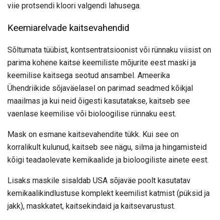
viie protsendi kloori valgendi lahusega.
Keemiarelvade kaitsevahendid
Sõltumata tüübist, kontsentratsioonist või rünnaku viisist on
parima kohene kaitse keemiliste mõjurite eest maski ja
keemilise kaitsega seotud ansambel. Ameerika
Ühendriikide sõjaväelasel on parimad seadmed kõikjal
maailmas ja kui neid õigesti kasutatakse, kaitseb see
vaenlase keemilise või bioloogilise rünnaku eest.
Mask on esmane kaitsevahendite tükk. Kui see on
korralikult kulunud, kaitseb see nägu, silma ja hingamisteid
kõigi teadaolevate kemikaalide ja bioloogiliste ainete eest.
Lisaks maskile sisaldab USA sõjaväe poolt kasutatav
kemikaalikindlustuse komplekt keemilist katmist (püksid ja
jakk), maskkatet, kaitsekindaid ja kaitsevarustust.