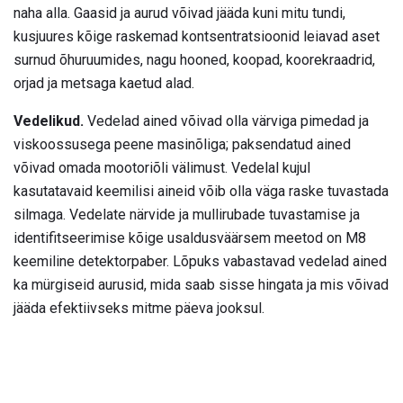
naha alla. Gaasid ja aurud võivad jääda kuni mitu tundi,
kusjuures kõige raskemad kontsentratsioonid leiavad aset
surnud õhuruumides, nagu hooned, koopad, koorekraadrid,
orjad ja metsaga kaetud alad.
Vedelikud.
Vedelad ained võivad olla värviga pimedad ja
viskoossusega peene masinõliga; paksendatud ained
võivad omada mootoriõli välimust. Vedelal kujul
kasutatavaid keemilisi aineid võib olla väga raske tuvastada
silmaga. Vedelate närvide ja mullirubade tuvastamise ja
identifitseerimise kõige usaldusväärsem meetod on M8
keemiline detektorpaber. Lõpuks vabastavad vedelad ained
ka mürgiseid aurusid, mida saab sisse hingata ja mis võivad
jääda efektiivseks mitme päeva jooksul.