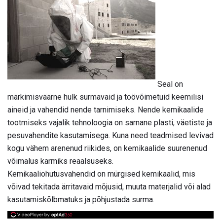
Seal on
märkimisväärne hulk surmavaid ja töövõimetuid keemilisi
aineid ja vahendid nende tarnimiseks. Nende kemikaalide
tootmiseks vajalik tehnoloogia on sarnane plasti, väetiste ja
pesuvahendite kasutamisega. Kuna need teadmised levivad
kogu vähem arenenud riikides, on kemikaalide suurenenud
võimalus karmiks reaalsuseks.
Kemikaaliohutusvahendid on mürgised kemikaalid, mis
võivad tekitada ärritavaid mõjusid, muuta materjalid või alad
kasutamiskõlbmatuks ja põhjustada surma.