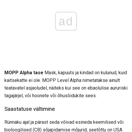
ad
MOPP Alpha tase
Mask, kapuuts ja kindad on kulunud, kuid
kaitsekatte ei ole. MOPP Level Alpha nimetatakse ainult
teatavatel asjaoludel, näiteks kui see on ebaolulise aururiski
tagajärjel, või hoonete või õhusõidukite sees.
Saastatuse vältimine
Rünnaku ajal ja pärast seda võivad esineda keemilised või
bioloogilised (CB) sõjapidamise mõjurid; seetõttu on USA