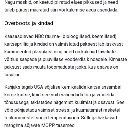
Nagu maskid, on kaetud piiratud eluea pikkused ja need
tuleb pärast määratud säri või kulumise aega asendada.
Overboots ja kindad
Kaasasolevad NBC (tuuma-, bioloogilised, keemilised)
kaitseprillid ja kindad on valmistatud paksest läbilaskvast
kummeeritud plastikust ning need on kulunud tavaliste
võitlus saapade ja puuvillase vooderdis kindadele. Kinnaste
paksust saab muuta tööomaduste jaoks, kus osavus on
tasuline.
Kahjuks tagab USA sõjalise kemikaalide kaitse ansambel
kõrge kaitse, kuid see võib vähendada töö ja võidelda
tõhususega, takistades nägemist, kuulmist ja osavust. See
võib põhjustada vaimset stressi ja kuumutamist rasketel
töökoormustel sooja temperatuuriga. Sellega hakkavad
mängima sõjaväe MOPP tasemed.