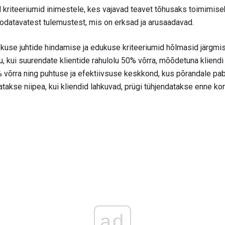
kriteeriumid inimestele, kes vajavad teavet tõhusaks toimimiseks
oodatavatest tulemustest, mis on erksad ja arusaadavad.
eskuse juhtide hindamise ja edukuse kriteeriumid hõlmasid järgmi
 kui suurendate klientide rahulolu 50% võrra, mõõdetuna kliendi 
võrra ning puhtuse ja efektiivsuse keskkond, kus põrandale pabe
takse niipea, kui kliendid lahkuvad, prügi tühjendatakse enne kon
ad