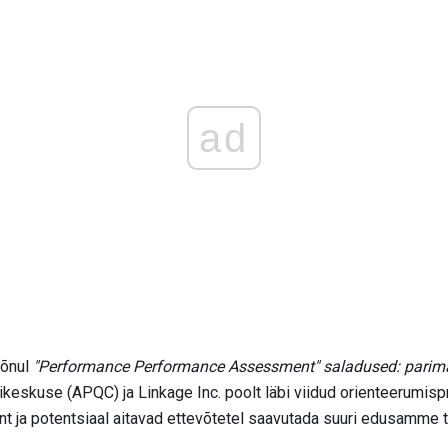
ad
sõnul
"Performance Performance Assessment" saladused: parimad
ikeskuse (APQC) ja Linkage Inc. poolt läbi viidud orienteerumisp
ent ja potentsiaal aitavad ettevõtetel saavutada suuri edusamme