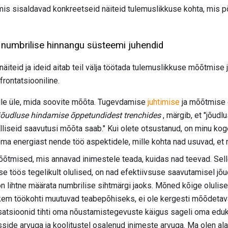
mis sisaldavad konkreetseid näiteid tulemuslikkuse kohta, mis põ
numbrilise hinnangu süsteemi juhendid
äiteid ja ideid aitab teil välja töötada tulemuslikkuse mõõtmise
rontatsiooniline.
elle üle, mida soovite mõõta. Tugevdamise
juhtimise
ja mõõtmise 
jõudluse hindamise õppetundidest trenchides
, märgib, et "jõud
lliseid saavutusi mõõta saab." Kui olete otsustanud, on minu ko
 energiast nende töö aspektidele, mille kohta nad usuvad, et n
õtmised, mis annavad inimestele teada, kuidas nad teevad. Sell
 töös tegelikult olulised, on nad efektiivsuse saavutamisel jõu
n lihtne määrata numbrilise sihtmärgi jaoks. Mõned kõige oluli
ohkem töökohti muutuvad teabepõhiseks, ei ole kergesti mõõdetav
satsioonid tihti oma nõustamistegevuste käigus sageli oma ed
side arvuga ja koolitustel osalenud inimeste arvuga. Ma olen alati