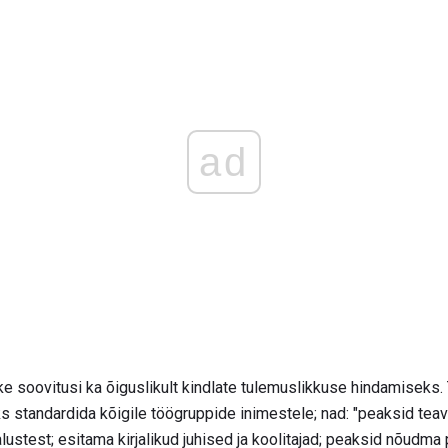
ad
ke soovitusi ka õiguslikult kindlate tulemuslikkuse hindamiseks
s standardida kõigile töögruppide inimestele; nad: "peaksid tea
stest; esitama kirjalikud juhised ja koolitajad; peaksid nõudma p