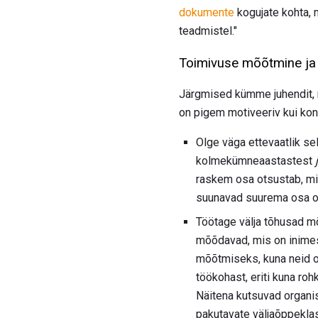
dokumente
kogujate kohta, 
teadmistel."
Toimivuse mõõtmine ja 
Järgmised kümme juhendit, n
on pigem motiveeriv kui konf
Olge väga ettevaatlik s
kolmekümneaastastest
raskem osa otsustab, mi
suunavad suurema osa oma
Töötage välja tõhusad mõ
mõõdavad, mis on inimese
mõõtmiseks, kuna neid o
töökohast, eriti kuna r
Näitena kutsuvad organi
pakutavate väljaõppeklas