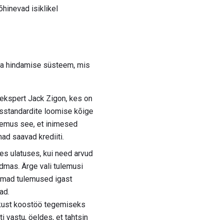
hinevad isiklikel
 ja hindamise süsteem, mis
ekspert Jack Zigon, kes on
lusstandardite loomise kõige
gemus see, et inimesed
ad saavad krediiti.
es ulatuses, kui need arvud
dmas. Ärge vali tulemusi
semad tulemused igast
ad.
ukust koostöö tegemiseks
 vastu, öeldes, et tahtsin