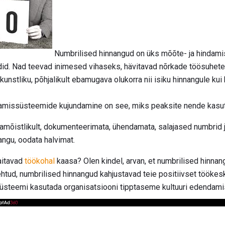
Numbrilised hinnangud on üks mõõte- ja hindam
id. Nad teevad inimesed vihaseks, hävitavad nõrkade töösuhete,
kunstliku, põhjalikult ebamugava olukorra nii isiku hinnangule kui
utamissüsteemide kujundamine on see, miks peaksite nende kasu
amõistlikult, dokumenteerimata, ühendamata, salajased numbrid j
angu, oodata halvimat.
aitavad
töökohal
kaasa? Olen kindel, arvan, et numbrilised hinna
tehtud, numbrilised hinnangud kahjustavad teie positiivset töök
üsteemi kasutada organisatsiooni tipptaseme kultuuri edendam