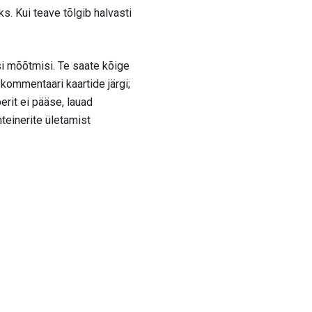
. Kui teave tõlgib halvasti
si mõõtmisi. Te saate kõige
kommentaari kaartide järgi;
rit ei pääse, lauad
teinerite ületamist