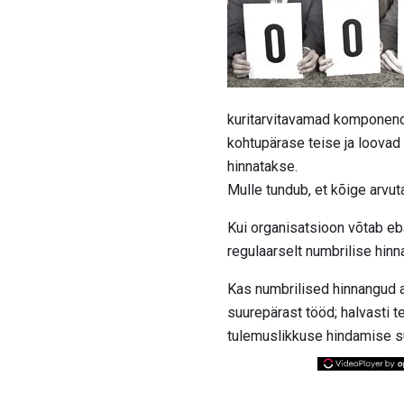
kuritarvitavamad komponend
kohtupärase teise ja loovad 
hinnatakse.
Mulle tundub, et kõige arv
Kui organisatsioon võtab eb
regulaarselt numbrilise hinn
Kas numbrilised hinnangud 
suurepärast tööd; halvasti 
tulemuslikkuse hindamise s