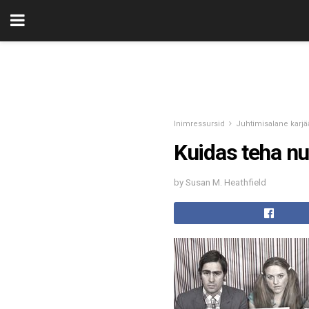
Inimressursid
Juhtimisalane karjä
Kuidas teha nu
by Susan M. Heathfield