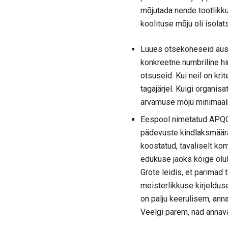
mõjutada nende tootlikkus
koolituse mõju oli isolat
Luues otsekoheseid ausa
konkreetne numbriline hi
otsuseid. Kui neil on kr
tagajärjel. Kuigi organis
arvamuse mõju minimaal
Eespool nimetatud APQC 
pädevuste kindlaksmäära
koostatud, tavaliselt k
edukuse jaoks kõige olu
Grote leidis, et parimad
meisterlikkuse kirjeldus
on palju keerulisem, ann
Veelgi parem, nad annava