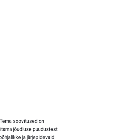
. Tema soovitused on
vitama jõudluse puudustest
õhjalikke ja järjepidevaid