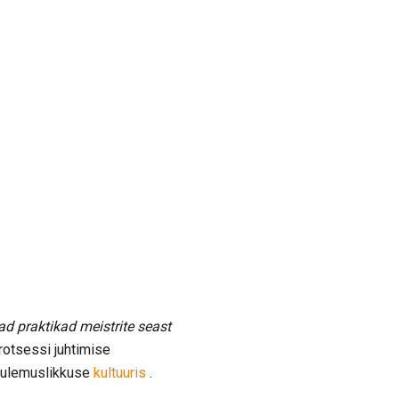
 praktikad meistrite seast
rotsessi juhtimise
 tulemuslikkuse
kultuuris
.