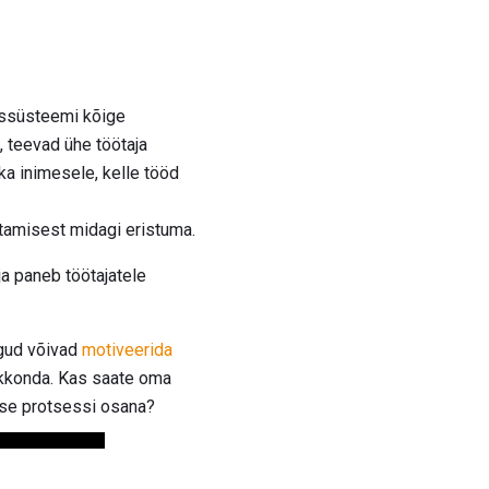
issüsteemi kõige
 teevad ühe töötaja
 ka inimesele, kelle tööd
tamisest midagi eristuma.
a paneb töötajatele
ngud võivad
motiveerida
eskkonda. Kas saate oma
ise protsessi osana?