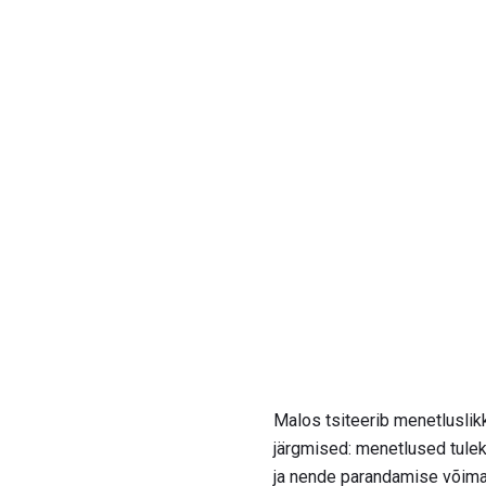
Malos tsiteerib menetluslik
järgmised: menetlused tulek
ja nende parandamise võimalu