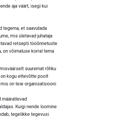
nde aja väärt, isegi kui
d tegema, et saavutada
ume, mis ületavad juhataja
stavad retsepti tööõnnetuste
da, on võimaluse korral tema
imisväärselt suuremat rõhku
on kogu ettevõtte poolt
mis on teie organisatsiooni
l määratlevad
aldajas. Kuigi nende loomine
ndab, tegelikke tegevusi.