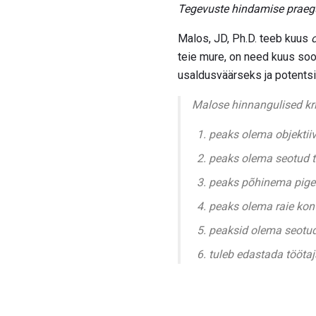
Tegevuste hindamise praegu
Malos, JD, Ph.D. teeb kuus
teie mure, on need kuus soo
usaldusväärseks ja potentsi
Malose hinnangulised kri
peaks olema objektiivn
peaks olema seotud 
peaks põhinema pige
peaks olema raie kontr
peaksid olema seotud
tuleb edastada töötaj