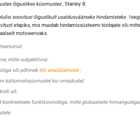
stes õiguslikes küsimustes
, Stanley B.
olulisi soovitusi õiguslikult usaldusväärseks hindamisteks
. Iseg
vitust etapiks, mis muudab hindamissüsteemi töötajate või mitte
aalselt motiveerivaks.
teeriumid:
e, mitte subjektiivne;
tööga või põhineb
töö analüüsimisel
;
m käitumisharjumustel kui omadustel;
olli all;
 konkreetsete funktsioonidega, mitte globaalsete hinnangutega
atele.