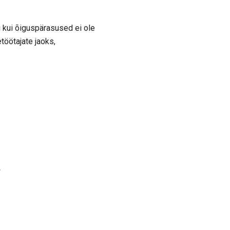
i kui õiguspärasused ei ole
töötajate jaoks,
,