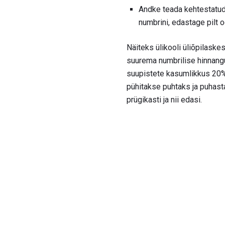
Andke teada kehtestatud 
numbrini, edastage pilt 
Näiteks ülikooli üliõpilask
suurema numbrilise hinnangu,
suupistete kasumlikkus 20% 
pühitakse puhtaks ja puhasta
prügikasti ja nii edasi.