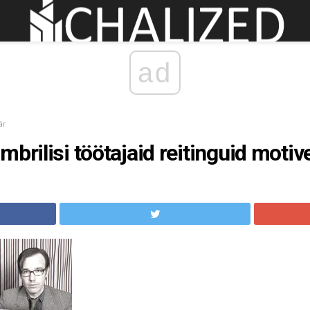
ad
är
mbrilisi töötajaid reitinguid motiv