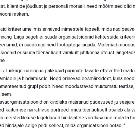
t, klientide jõudlust ja personali moraali; need mõõtmised olid ne
siooni raskem.
id kriteeriume, mis annavad inimestele täpselt, mida nad peava
nnang. Liiga sageli ei suuda organisatsioonid kehtestada kriteeri
iteeriumid, ei suuda nad neid töötajatega jagada. Mõlemad moodu
atsioonid ei suuda tõenäoliselt varakult juhtkonna otsust langeta
ne.
/ Linkage'i uuringus pakkusid parimate tavade ettevõtted märk
misele ja hindamisele. Need erinevad eesmärkidest, kuna need 
ommenteeritud grupi poolt. Need moodustavad muutumatu teatise, 
lisem.
 tavaorganisatsioonid on kindlaks määranud pädevused ja seejäre
ed-käitumise narratiivse portreed, mida tõenäoliselt osaleb ala v
ab meisterlikkuse kirjeldused hindajatele võrdlusaluse mida ta hi
d hindajale selge pildi sellest, mida organisatsioon ootab. "