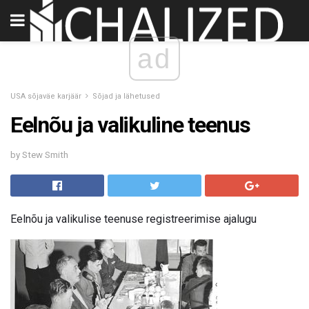
ad
USA sõjaväe karjäär
Sõjad ja lähetused
Eelnõu ja valikuline teenus
by Stew Smith
Eelnõu ja valikulise teenuse registreerimise ajalugu