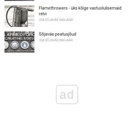
Flamethrowers - üks kõige vastuolulisemaid
relvi
USA SÕJAVÄE KARJÄÄR
Sõjaväe peatusjõud
USA SÕJAVÄE KARJÄÄR
ad