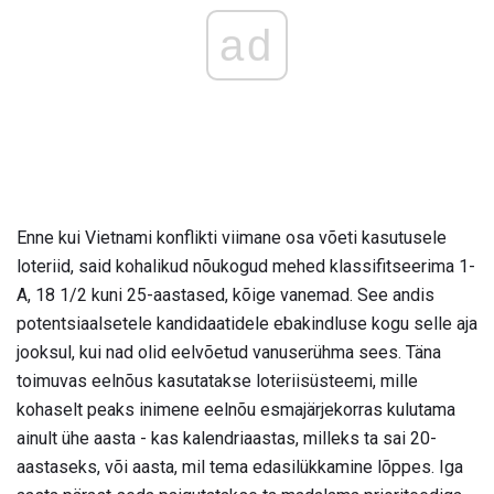
ad
Enne kui Vietnami konflikti viimane osa võeti kasutusele
loteriid, said kohalikud nõukogud mehed klassifitseerima 1-
A, 18 1/2 kuni 25-aastased, kõige vanemad. See andis
potentsiaalsetele kandidaatidele ebakindluse kogu selle aja
jooksul, kui nad olid eelvõetud vanuserühma sees. Täna
toimuvas eelnõus kasutatakse loteriisüsteemi, mille
kohaselt peaks inimene eelnõu esmajärjekorras kulutama
ainult ühe aasta - kas kalendriaastas, milleks ta sai 20-
aastaseks, või aasta, mil tema edasilükkamine lõppes. Iga