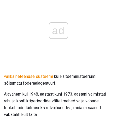
ad
valikaineteenuse süsteemi
kui kaitseministeeriumi
sõltumatu föderaalagentuuri.
Ajavahemikul 1948. aastast kuni 1973. aastani valmistati
rahu ja konfliktiperioodide vältel mehed välja vabade
töökohtade täitmiseks relvajõududes, mida ei saanud
vabatahtlikult täita.