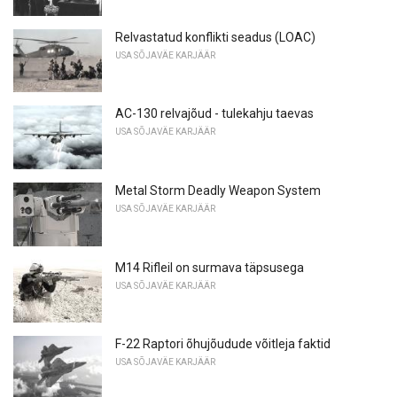
Relvastatud konflikti seadus (LOAC)
USA SÕJAVÄE KARJÄÄR
AC-130 relvajõud - tulekahju taevas
USA SÕJAVÄE KARJÄÄR
Metal Storm Deadly Weapon System
USA SÕJAVÄE KARJÄÄR
M14 Rifleil on surmava täpsusega
USA SÕJAVÄE KARJÄÄR
F-22 Raptori õhujõudude võitleja faktid
USA SÕJAVÄE KARJÄÄR