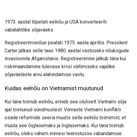
1973. aastal lõpetati eelnõu ja USA konverteeriti
vabatahtlike sõjaväeks.
Registreerimisnõue peatati 1975. aasta aprillis. President
Carter jätkas selle taas 1980. aastal vastuseks nõukogude
invasioonile Afganistanis. Registreerimine jätkub täna kui
riskimaandamine tulevase kriisi vältimiseks vajalike
sõjaväelaste arvu alahindamise vastu
Kuidas eelnõu on Vietnamist muutunud
Kui täna toimub eelnõu, erineb see oluliselt Vietnami sõja
ajal toimunud sündmustest. Viimaste Vietnami konflikti
osade reformide seeria muutis selle eelnõu toimimist, et
muuta see õiglasemaks ja õiglasemaks. Kui täna toimub
eelnõu, oleks vähem inimesi teenistusse vabandamise