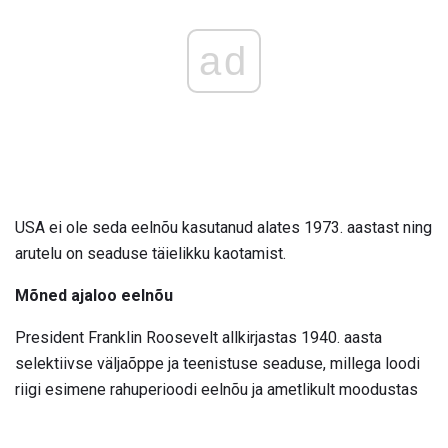
ad
USA ei ole seda eelnõu kasutanud alates 1973. aastast ning
arutelu on seaduse täielikku kaotamist.
Mõned ajaloo eelnõu
President Franklin Roosevelt allkirjastas 1940. aasta
selektiivse väljaõppe ja teenistuse seaduse, millega loodi
riigi esimene rahuperioodi eelnõu ja ametlikult moodustas