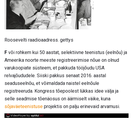
Roosevelti raadioaadress. gettys
F
või rohkem kui 50 aastat, selektiivne teenistus (eelnõu) ja
Ameerika noorte meeste registreerimise nõue on olnud
varukoopiate süsteem, et pakkuda tööjõudu USA
relvajõududele. Siiski pakkus senaat 2016. aastal
seaduseelnõu, et võimaldada naistel eelnõule
registreeruda. Kongress tõepoolest lükkas idee välja ja
selle seadmise tõenäosus on äärmiselt väike, kuna
sõjaväeteenistuse
projektis on palju erinevaid arvamusi.