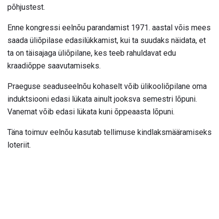
põhjustest.
Enne kongressi eelnõu parandamist 1971. aastal võis mees
saada üliõpilase edasilükkamist, kui ta suudaks näidata, et
ta on täisajaga üliõpilane, kes teeb rahuldavat edu
kraadiõppe saavutamiseks.
Praeguse seaduseelnõu kohaselt võib ülikooliõpilane oma
induktsiooni edasi lükata ainult jooksva semestri lõpuni.
Vanemat võib edasi lükata kuni õppeaasta lõpuni.
Täna toimuv eelnõu kasutab tellimuse kindlaksmääramiseks
loteriit.