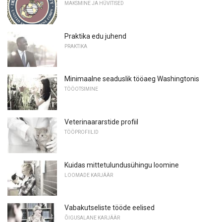
MAKSMINE JA HÜVITISED
Praktika edu juhend
PRAKTIKA
Minimaalne seaduslik tööaeg Washingtonis
TÖÖOTSIMINE
Veterinaararstide profiil
TÖÖPROFIILID
Kuidas mittetulundusühingu loomine
LOOMADE KARJÄÄR
Vabakutseliste tööde eelised
ÕIGUSALANE KARJÄÄR