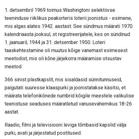
1. detsembril 1969 toimus Washingtoni selektiivse
teeninduse riiklikus peakorteris loterii joonistus - esimene,
mis algas alates 1942. aastast. See sündmus määrati 1970.
kalendriaasta jooksul, st registreerijatele, kes on sündinud
1. jaanuaril, 1944 ja 31. detsember 1950. Loteri
taaskehtestamine oli muutus kõige vanemast esimesest
meetodist, mis oli kõne järjekorra määramise otsustav
meetod.
366 sinist plastkapslit, mis sisaldasid sünnitunnuseid,
paigutati suuresse klaaspurki ja joonistatakse käsitsi, et
määrata telefonikõnede numbrid kõigile meestele valikulise
teenistuse seaduses määratletud vanusevahemikus 18-26
aastat.
Raadio, filmi ja televisiooni leviga tõmbasid kapslid välja
purki, avati ja järjestatud postitused.