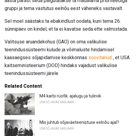
aasta pärast seda paigutatakse ta madalama prioriteediga
gruppi ja tema vastutus eelnõu eest väheneks vastavalt.
Sel moel säästaks ta ebakindlust oodata, kuni tema 26.
sünnipäev on kindel, et ta ei kavatse seda ette valmistada.
Valitsuse aruandekohus (GAO) on oma valikulise
teenindussüsteemi kulude ja võimaluste hindamisel
kaasaegses sõjapidamise keskkonnas
soovitanud
, et USA
kaitseministeerium (DOD) hindaks vajadust valikulise
teenindussüsteemi järele.
Related Content
M4 karbi rüofik: ajalugu ja tulevik
USA SÕJAVÄE KARJÄÄR
Mis juhtub sõjaväeteenistuse eelnõu ajal?
USA SÕJAVÄE KARJÄÄR