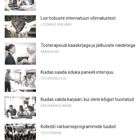
Loe hobuste internatuuri võimalustest
LOOMADE KARJÄÄR
Tööterapeudi kaaskirjaga ja jätkuvate näidetega
KAASKIRJAD
Kuidas saada eduka paneeli intervjuu
TÖÖINTERVJUUD
Kuidas valida karjääri, kui olete kõigist huvitatud
KARJÄÄRINÕUANNE
Kolledži värbamisprogrammide tüübid
TÖÖOTSIMINE