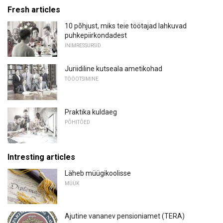
Fresh articles
10 põhjust, miks teie töötajad lahkuvad
puhkepiirkondadest
INIMRESSURSID
Juriidiline kutseala ametikohad
TÖÖOTSIMINE
Praktika kuldaeg
PÕHITÕED
Intresting articles
Läheb müügikoolisse
MÜÜK
Ajutine vananev pensioniamet (TERA)