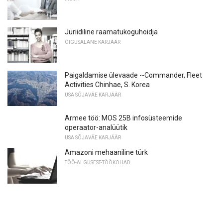
Juriidiline raamatukoguhoidja
ÕIGUSALANE KARJÄÄR
Paigaldamise ülevaade --Commander, Fleet
Activities Chinhae, S. Korea
USA SÕJAVÄE KARJÄÄR
Armee töö: MOS 25B infosüsteemide
operaator-analüütik
USA SÕJAVÄE KARJÄÄR
Amazoni mehaaniline türk
TÖÖ-ALGUSEST-TÖÖKOHAD