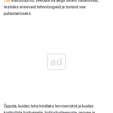
Lee
klassiruumis, veedate ka aega selles valdkonnas,
testides erinevaid tehnoloogiaid ja tooteid vee
puhastamiseks.
ad
Õppida, kuidas teha kindlaks terviseriskid ja kuidas
kontrollida toiduainete, toitlustusteenuste, reovee ja