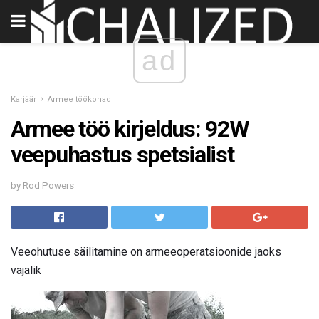
ad
Karjäär
Armee töökohad
Armee töö kirjeldus: 92W
veepuhastus spetsialist
by Rod Powers
Veeohutuse säilitamine on armeeoperatsioonide jaoks
vajalik