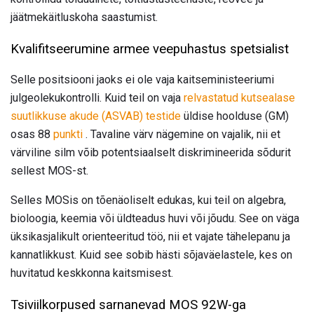
jäätmekäitluskoha saastumist.
Kvalifitseerumine armee veepuhastus spetsialist
Selle positsiooni jaoks ei ole vaja kaitseministeeriumi
julgeolekukontrolli. Kuid teil on vaja
relvastatud kutsealase
suutlikkuse akude (ASVAB) testide
üldise hoolduse (GM)
osas 88
punkti
. Tavaline värv nägemine on vajalik, nii et
värviline silm võib potentsiaalselt diskrimineerida sõdurit
sellest MOS-st.
Selles MOSis on tõenäoliselt edukas, kui teil on algebra,
bioloogia, keemia või üldteadus huvi või jõudu. See on väga
üksikasjalikult orienteeritud töö, nii et vajate tähelepanu ja
kannatlikkust. Kuid see sobib hästi sõjaväelastele, kes on
huvitatud keskkonna kaitsmisest.
Tsiviilkorpused sarnanevad MOS 92W-ga