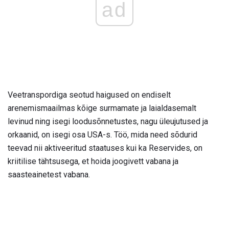
ad
Veetranspordiga seotud haigused on endiselt
arenemismaailmas kõige surmamate ja laialdasemalt
levinud ning isegi loodusõnnetustes, nagu üleujutused ja
orkaanid, on isegi osa USA-s. Töö, mida need sõdurid
teevad nii aktiveeritud staatuses kui ka Reservides, on
kriitilise tähtsusega, et hoida joogivett vabana ja
saasteainetest vabana.