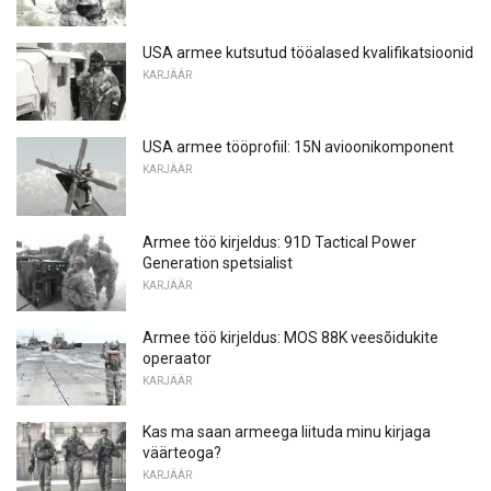
USA armee kutsutud tööalased kvalifikatsioonid
KARJÄÄR
USA armee tööprofiil: 15N avioonikomponent
KARJÄÄR
Armee töö kirjeldus: 91D Tactical Power
Generation spetsialist
KARJÄÄR
Armee töö kirjeldus: MOS 88K veesõidukite
operaator
KARJÄÄR
Kas ma saan armeega liituda minu kirjaga
väärteoga?
KARJÄÄR