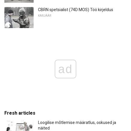
CBRN spetsialist (74D MOS) Töö kirjeldus
KARJÄÄR
ad
Fresh articles
Loogilise mõtlemise määratlus, oskused ja
näited