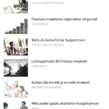
TÖÖ-ALGUSEST-TÖÖKOHAD
Peamine maaklerite väljamakse võrgumall
TÖÖOTSIMINE
Work-at-Home Firma: Support.com
TÖÖ-ALGUSEST-TÖÖKOHAD
Lennujaamade Wi-Fi kulud reisijatele
LENNUNDUS
Kuidas olla õnnelik ja tervislik emakeel
KARJÄÄRIPLANEERIMINE
Miks peaks igaüks alustama müügitegevust
MÜÜK