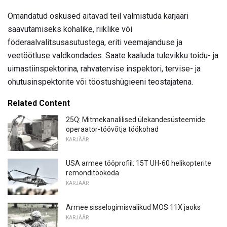
Omandatud oskused aitavad teil valmistuda karjääri
saavutamiseks kohalike, riiklike või
föderaalvalitsusasutustega, eriti veemajanduse ja
veetöötluse valdkondades. Saate kaaluda tulevikku toidu- ja
uimastiinspektorina, rahvatervise inspektori, tervise- ja
ohutusinspektorite või tööstushügieeni teostajatena.
Related Content
25Q: Mitmekanalilised ülekandesüsteemide
operaator-töövõtja töökohad
KARJÄÄR
USA armee tööprofiil: 15T UH-60 helikopterite
remonditöökoda
KARJÄÄR
Armee sisselogimisvalikud MOS 11X jaoks
KARJÄÄR