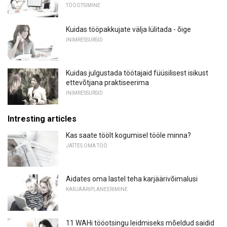
TÖÖOTSIMINE
Kuidas tööpakkujate välja lülitada - õige
INIMRESSURSID
Kuidas julgustada töötajaid füüsilisest isikust
ettevõtjana praktiseerima
INIMRESSURSID
Intresting articles
Kas saate töölt kogumisel tööle minna?
JÄTTES OMA TÖÖ
Aidates oma lastel teha karjäärivõimalusi
KARJÄÄRIPLANEERIMINE
11 WAHi tööotsingu leidmiseks mõeldud saidid