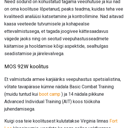
Need sõdurid on kohustatud tagama veeohutuse ja kui nad
on oma koolituse lõpetanud, peaks teadma, kuidas teha vee
kvaliteedi analüüsi katsetamine ja kontrollimine. Nad aitavad
kaasa veeteede tutvumisele ja kohapealse
ettevalmistusega, et tagada joogivee kättesaadavus
vägede jaoks ning on seotud veepuhastusseadmete
käitamise ja hooldamise kõigi aspektide, sealhulgas
seadistamise ja järelevalvega.
MOS 92W koolitus
Et valmistuda armee karjääriks veepuhastus spetsialistina,
võtate tavapärase kümne nädala Basic Combat Training
(muidu tuntud kui
boot camp
) ja 14 nädala pikkune
Advanced Individual Training (AIT) koos töökoha
juhendamisega.
Kuigi osa teie koolitusest kulutatakse Virginia linnas
Fort